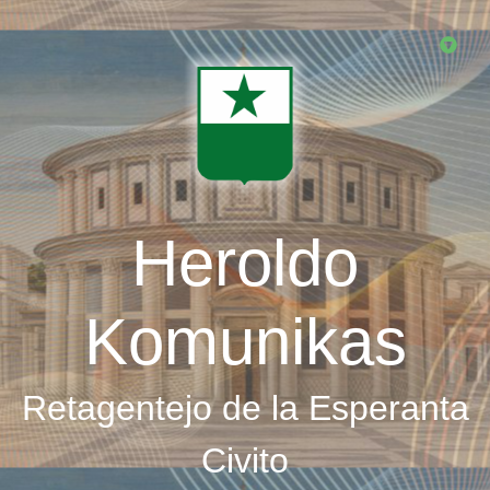
Skip
to
main
content
Heroldo
Komunikas
Retagentejo de la Esperanta
Civito