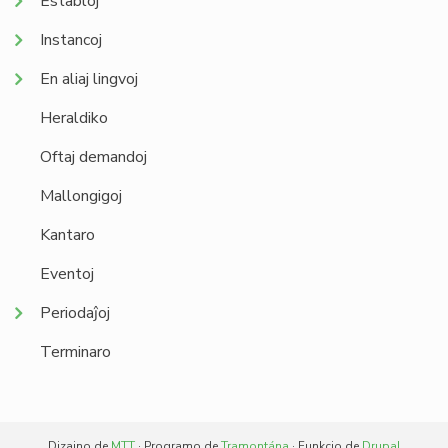
Establoj
Instancoj
En aliaj lingvoj
Heraldiko
Oftaj demandoj
Mallongigoj
Kantaro
Eventoj
Periodaĵoj
Terminaro
Dizajno de
MTT
· Programo de
Tramontána
· Funkcio de
Drupal