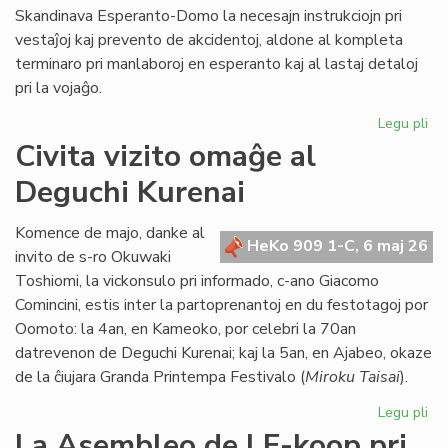
Skandinava Esperanto-Domo la necesajn instrukciojn pri
vestaĵoj kaj prevento de akcidentoj, aldone al kompleta
terminaro pri manlaboroj en esperanto kaj al lastaj detaloj
pri la vojaĝo.
Legu pli
pri
Int
Civita vizito omaĝe al
pre
Deguchi Kurenai
po
la
Sk
Komence de majo, danke al
HeKo 909 1-C, 6 maj 26
Es
invito de s-ro Okuwaki
Do
Toshiomi, la vickonsulo pri informado, c-ano Giacomo
Comincini, estis inter la partoprenantoj en du festotagoj por
Oomoto: la 4an, en Kameoko, por celebri la 70an
datrevenon de Deguchi Kurenai; kaj la 5an, en Ajabeo, okaze
de la ĉiujara Granda Printempa Festivalo (
Miroku Taisai
).
Legu pli
pri
Civ
La Asembleo de LF-koop pri