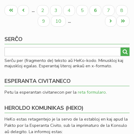
La
Pagination
fis
Unua
Antaŭa
Paĝo
Paĝo
Paĝo
Paĝo
Aktuala
Paĝo
Paĝo
2
3
4
5
6
7
8
…
mi
paĝo
paĝo
paĝo
la
Paĝo
Paĝo
Next
Last
9
10
…
fi
page
page
ekv
SERĈO
de
KC
Serĉu per (fragmento de) teksto aŭ HeKo-kodo. Minuskloj kaj
majuskloj egalas. Esperantaj literoj ankaŭ en x-formato.
ESPERANTA CIVITANECO
Petu la esperantan civitanecon per la
reta formularo
.
HEROLDO KOMUNIKAS (HEKO)
HeKo estas retagentejo je la servo de la establoj en kaj apud la
Pakto por la Esperanta Civito, sub la imprimaturo de la Konsulo
aŭ delegito. La informoj estas: