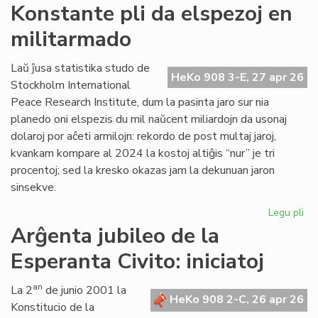
Si
Konstante pli da elspezoj en
en
militarmado
hib
fo
pr
Laŭ ĵusa statistika studo de
HeKo 908 3-E, 27 apr 26
fu
Stockholm International
om
Peace Research Institute, dum la pasinta jaro sur nia
planedo oni elspezis du mil naŭcent miliardojn da usonaj
dolaroj por aĉeti armilojn: rekordo de post multaj jaroj,
kvankam kompare al 2024 la kostoj altiĝis “nur” je tri
procentoj; sed la kresko okazas jam la dekunuan jaron
sinsekve.
Legu pli
pri
Ko
Arĝenta jubileo de la
pli
Esperanta Civito: iniciatoj
da
els
en
an
La 2
de junio 2001 la
HeKo 908 2-C, 26 apr 26
mi
Konstitucio de la