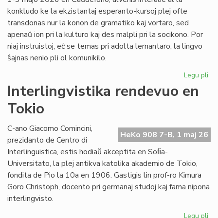
konkludo ke la ekzistantaj esperanto-kursoj plej ofte
transdonas nur la konon de gramatiko kaj vortaro, sed
apenaŭ ion pri la kulturo kaj des malpli pri la socikono. Por
niaj instruistoj, eĉ se temas pri adolta lernantaro, la lingvo
ŝajnas nenio pli ol komunikilo.
Legu pli
pri
Su
Interlingvistika rendevuo en
si
Tokio
pri
did
sti
C-ano Giacomo Comincini,
HeKo 908 7-B, 1 maj 26
al
prezidanto de Centro di
st
Interlinguistica, estis hodiaŭ akceptita en Soﬁa-
Universitato, la plej antikva katolika akademio de Tokio,
fondita de Pio la 10a en 1906. Gastigis lin prof-ro Kimura
Goro Christoph, docento pri germanaj studoj kaj fama nipona
interlingvisto.
Legu pli
pri