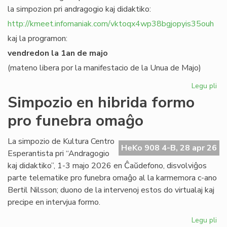
la simpozion pri andragogio kaj didaktiko:
http://kmeet.infomaniak.com/vktoqx4wp38bgjopyis35ouh
kaj la programon:
vendredon la 1an de majo
(mateno libera por la manifestacio de la Unua de Majo)
Legu pli
pri
KC
Simpozio en hibrida formo
bo
pro funebra omaĝo
al
sia
si
La simpozio de Kultura Centro
HeKo 908 4-B, 28 apr 26
pri
Esperantista pri “Andragogio
an
kaj didaktiko”, 1-3 majo 2026 en Ĉaŭdefono, disvolviĝos
parte telematike pro funebra omaĝo al la karmemora c-ano
Bertil Nilsson; duono de la intervenoj estos do virtualaj kaj
precipe en intervjua formo.
Legu pli
pri