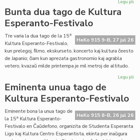
Legu pli
pri
Tal
Bunta dua tago de Kultura
la
Esperanto-Festivalo
tri
ta
de
a
Tre varia la dua tago de la 15
HeKo 915 9-B, 27 jul 26
Kul
Kultura Esperanto-Festivalo,
Es
kun prelegoj, ﬁlmo, ekskurseto, koncerto kaj kultura ĉeesto
Fes
de Japanio; ĉiam kun aprezata gastronomio kaj agrabla
vetero, kvazaŭ milde printempa je mil metroj de altitudo.
Legu pli
pri
Bu
Eminenta unua tago de
du
Kultura Esperanto-Festivalo
ta
de
Kul
Eminente bona la unua tago de
HeKo 915 8-B, 26 jul 26
Es
a
la 15
Kultura Esperanto-
Fes
Festivalo en Ĉaŭdefono, organizita de Studenta Esperanta
Ligo kaj Kultura Centro Esperantista, ekinta per inaŭgura