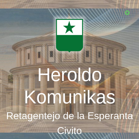
Skip
to
main
content
Heroldo
Komunikas
Retagentejo de la Esperanta
Civito