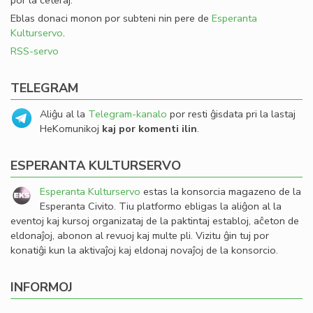
por la ceteraj.
Eblas donaci monon por subteni nin pere de
Esperanta
Kulturservo
.
RSS-servo
TELEGRAM
Aliĝu al la
Telegram-kanalo
por resti ĝisdata pri la lastaj
HeKomunikoj
kaj por komenti ilin
.
ESPERANTA KULTURSERVO
Esperanta Kulturservo
estas la konsorcia magazeno de la
Esperanta Civito. Tiu platformo ebligas la aliĝon al la
eventoj kaj kursoj organizataj de la paktintaj establoj, aĉeton de
eldonaĵoj, abonon al revuoj kaj multe pli. Vizitu ĝin tuj por
konatiĝi kun la aktivaĵoj kaj eldonaj novaĵoj de la konsorcio.
INFORMOJ