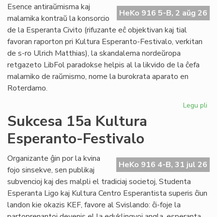
Do
Esence antiraŭmisma kaj
riv
HeKo 916 5-B, 2 aŭg 26
malamika kontraŭ la konsorcio
aŭ
de la Esperanta Civito (rifuzante eĉ objektivan kaj tial
riv
favoran raporton pri Kultura Esperanto-Festivalo, verkitan
de s-ro Ulrich Matthias), la skandalema nordeŭropa
retgazeto LibFol paradokse helpis al la likvido de la ĉefa
malamiko de raŭmismo, nome la burokrata aparato en
Roterdamo.
Legu pli
pri
La
Sukcesa 15a Kultura
pa
Esperanto-Festivalo
de
Lib
Organizante ĝin por la kvina
HeKo 916 4-B, 31 jul 26
fojo sinsekve, sen publikaj
subvencioj kaj des malpli el tradiciaj societoj, Studenta
Esperanta Ligo kaj Kultura Centro Esperantista superis ĉiun
landon kie okazis KEF, favore al Svislando: ĉi-foje la
partoprenantoj devenis el la eduklingvoj angla, esperanta,