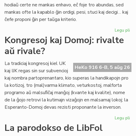
pri
hodiaŭ certe ne mankas enhavo, eĉ foje tro abundas, sed
lit
mankas ofte la kapablo ĝin ordigi, pesi, stuci kaj decigi… kaj
ĉefe proponi ĝin per taŭga kriterio.
Legu pli
pri
Lit
Kongresoj kaj Domoj: rivalte
Foi
aŭ rivale?
34
kul
ku
La tradiciaj kongresoj kiel UK
HeKo 916 6-B, 5 aŭg 26
kri
kaj IJK regas sin sur subvencioj
kaj nombra partoprenantaro, kio superas la handikapojn pro
la kotizoj, tro (mal)varma klimato, veturkostoj, malforta
programo aŭ malsuﬁĉaj manĝoj (kvante kaj kvalite), nome
de la ĝojo retrovi la kutimajn vizaĝojn en malsamaj lokoj; la
Esperanto-Domoj devas rezisti proponante la inverson.
Legu pli
pri
Ko
La parodokso de LibFol
kaj