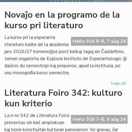
Novaĵo en la programo de la
kurso pri literaturo
La kurso pri la esperanta
HeKo 916 8-B, 7 aŭg 26
literaturo kadre de la akademia
jaro 2026/27 komenciĝos post kelkaj tagoj en Ĉaŭdefono,
tamen organizita de Esplora Instituto de Esperantologio; ĝi
daŭros du semestrojn kaj proponos, apud la institucia, po
unu monograﬁa kurso semestre.
Legu pli
pri
No
Literatura Foiro 342: kulturo
en
kun kriterio
la
pr
de
La n-ro 342 de
Literatura Foiro
HeKo 916 7-B, 6 aŭg 26
la
prezentas sin kiel ampleksan
ku
kaj bone konstruitan kulturan panoramon: tio gravas, ĉar