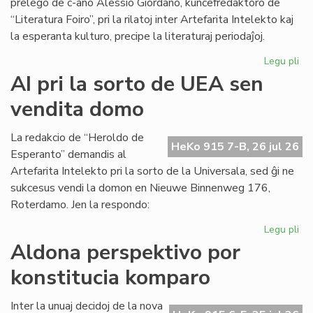
prelego de c-ano Alessio Giordano, kunĉefredaktoro de
“Literatura Foiro”, pri la rilatoj inter Artefarita Intelekto kaj
la esperanta kulturo, precipe la literaturaj periodaĵoj.
Legu pli
pri
Em
AI pri la sorto de UEA sen
un
vendita domo
ta
de
Kul
La redakcio de “Heroldo de
HeKo 915 7-B, 26 jul 26
Es
Esperanto” demandis al
Fes
Artefarita Intelekto pri la sorto de la Universala, sed ĝi ne
sukcesus vendi la domon en Nieuwe Binnenweg 176,
Roterdamo. Jen la respondo:
Legu pli
pri
AI
Aldona perspektivo por
pri
konstitucia komparo
la
sor
de
Inter la unuaj decidoj de la nova