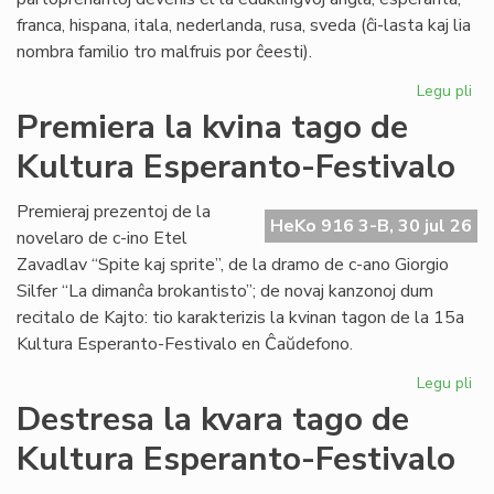
franca, hispana, itala, nederlanda, rusa, sveda (ĉi-lasta kaj lia
nombra familio tro malfruis por ĉeesti).
Legu pli
pri
Su
Premiera la kvina tago de
15
Kultura Esperanto-Festivalo
Kul
Es
Fes
Premieraj prezentoj de la
HeKo 916 3-B, 30 jul 26
novelaro de c-ino Etel
Zavadlav “Spite kaj sprite”, de la dramo de c-ano Giorgio
Silfer “La dimanĉa brokantisto”; de novaj kanzonoj dum
recitalo de Kajto: tio karakterizis la kvinan tagon de la 15a
Kultura Esperanto-Festivalo en Ĉaŭdefono.
Legu pli
pri
Pr
Destresa la kvara tago de
la
Kultura Esperanto-Festivalo
kvi
ta