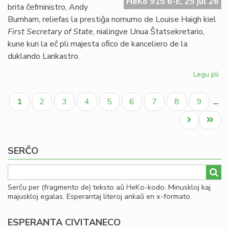
HeKo 915 6-E, 25 jul 26
UE
brita ĉefministro, Andy
se
Burnham, reliefas la prestiĝa nomumo de Louise Haigh kiel
ve
First Secretary of State
, nialingve Unua Ŝtatsekretario,
do
kune kun la eĉ pli majesta oﬁco de kanceliero de la
duklando Lankastro.
Legu pli
pri
Al
Pagination
pe
Aktuala
Paĝo
Paĝo
Paĝo
Paĝo
Paĝo
Paĝo
Paĝo
Paĝo
1
2
3
4
5
6
7
8
9
…
po
paĝo
kon
Next
Last
ko
page
page
SERĈO
Serĉu per (fragmento de) teksto aŭ HeKo-kodo. Minuskloj kaj
majuskloj egalas. Esperantaj literoj ankaŭ en x-formato.
ESPERANTA CIVITANECO