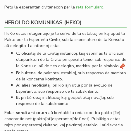
Petu la esperantan civitanecon per la
reta formularo
.
HEROLDO KOMUNIKAS (HEKO)
HeKo estas retagentejo je la servo de la establoj en kaj apud la
Pakto por la Esperanta Civito, sub la imprimaturo de la Konsulo
aŭ delegito. La informoj estas:
C:
oﬁcialaj de la Civitaj instancoj, kiuj esprimas la oﬁcialan
starpunkton de la Civito pri specifa temo, sub responso de
la Konsulo, aŭ de ties delegito, markitaj per la simbolo
.
B:
bultenaj de paktintaj establoj, sub responso de membro
de la koncerna komitato.
A:
alies neoﬁcialaj, pri kio ajn utila por la evoluo de
Esperantio, sub responso de la subskribinto.
E:
pri Eŭropaj institucioj kaj geopolitikaj novaĵoj, sub
responso de la subskribinto.
Eblas
sendi
artikolon
aŭ kontakti la redakcion tra
pakto
[ĉe]
esperantio
.
net
(pakto[at]esperantio[dot]net)
. Publikigo estas
rajto por esperantaj civitanoj kaj paktintaj establoj, laŭdiskrecia