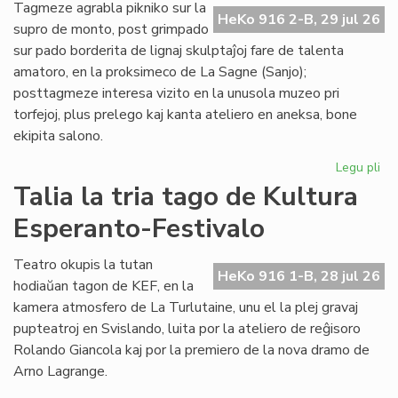
de
Tagmeze agrabla pikniko sur la
HeKo 916 2-B, 29 jul 26
Kul
supro de monto, post grimpado
Es
sur pado borderita de lignaj skulptaĵoj fare de talenta
Fes
amatoro, en la proksimeco de La Sagne (Sanjo);
posttagmeze interesa vizito en la unusola muzeo pri
torfejoj, plus prelego kaj kanta ateliero en aneksa, bone
ekipita salono.
Legu pli
pri
De
Talia la tria tago de Kultura
la
Esperanto-Festivalo
kv
ta
de
Teatro okupis la tutan
HeKo 916 1-B, 28 jul 26
Kul
hodiaŭan tagon de KEF, en la
Es
kamera atmosfero de La Turlutaine, unu el la plej gravaj
Fes
pupteatroj en Svislando, luita por la ateliero de reĝisoro
Rolando Giancola kaj por la premiero de la nova dramo de
Arno Lagrange.