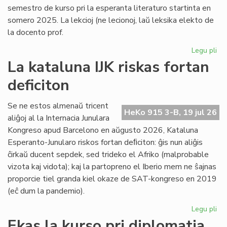
semestro de kurso pri la esperanta literaturo startinta en
somero 2025. La lekcioj (ne lecionoj, laŭ leksika elekto de
la docento prof.
Legu pli
pri
Es
La kataluna IJK riskas fortan
lit
deficiton
ret
po
la
Se ne estos almenaŭ tricent
HeKo 915 3-B, 19 jul 26
kur
aliĝoj al la Internacia Junulara
Kongreso apud Barcelono en aŭgusto 2026, Kataluna
Esperanto-Junularo riskos fortan deﬁciton: ĝis nun aliĝis
ĉirkaŭ ducent sepdek, sed trideko el Afriko (malprobable
vizota kaj vidota); kaj la partopreno el Iberio mem ne ŝajnas
proporcie tiel granda kiel okaze de SAT-kongreso en 2019
(eĉ dum la pandemio).
Legu pli
pri
La
Ekas la kurso pri diplomatia