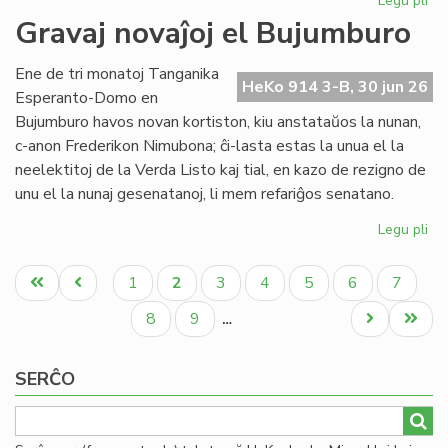
Legu pli
pri
Re
Gravaj novaĵoj el Bujumburo
la
lit
Ene de tri monatoj Tanganika
PE
HeKo 914 3-B, 30 jun 26
Esperanto-Domo en
pr
Bujumburo havos novan kortiston, kiu anstataŭos la nunan,
c-anon Frederikon Nimubona; ĉi-lasta estas la unua el la
neelektitoj de la Verda Listo kaj tial, en kazo de rezigno de
unu el la nunaj gesenatanoj, li mem refariĝos senatano.
Legu pli
pri
Gr
Pagination
nov
Unua
Antaŭa
Paĝo
Aktuala
Paĝo
Paĝo
Paĝo
Paĝo
Paĝo
1
2
3
4
5
6
7
el
paĝo
paĝo
paĝo
Bu
Paĝo
Paĝo
Next
Last
8
9
…
page
page
SERĈO