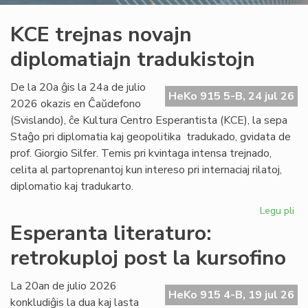
KCE trejnas novajn
diplomatiajn tradukistojn
De la 20a ĝis la 24a de julio
HeKo 915 5-B, 24 jul 26
2026 okazis en Ĉaŭdefono
(Svislando), ĉe Kultura Centro Esperantista (KCE), la sepa
Staĝo pri diplomatia kaj geopolitika tradukado, gvidata de
prof. Giorgio Silfer. Temis pri kvintaga intensa trejnado,
celita al partoprenantoj kun intereso pri internaciaj rilatoj,
diplomatio kaj tradukarto.
Legu pli
pri
KC
Esperanta literaturo:
tre
retrokuploj post la kursofino
no
dip
tra
La 20an de julio 2026
HeKo 915 4-B, 19 jul 26
konkludiĝis la dua kaj lasta