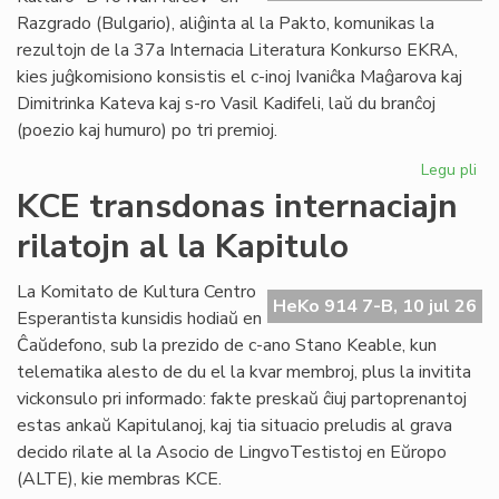
plu
Razgrado (Bulgario), aliĝinta al la Pakto, komunikas la
lin
rezultojn de la 37a Internacia Literatura Konkurso EKRA,
kies juĝkomisiono konsistis el c-inoj Ivaniĉka Maĝarova kaj
Dimitrinka Kateva kaj s-ro Vasil Kadifeli, laŭ du branĉoj
(poezio kaj humuro) po tri premioj.
Legu pli
pri
37
KCE transdonas internaciajn
Int
rilatojn al la Kapitulo
Lit
Ko
EK
La Komitato de Kultura Centro
HeKo 914 7-B, 10 jul 26
rez
Esperantista kunsidis hodiaŭ en
Ĉaŭdefono, sub la prezido de c-ano Stano Keable, kun
telematika alesto de du el la kvar membroj, plus la invitita
vickonsulo pri informado: fakte preskaŭ ĉiuj partoprenantoj
estas ankaŭ Kapitulanoj, kaj tia situacio preludis al grava
decido rilate al la Asocio de LingvoTestistoj en Eŭropo
(ALTE), kie membras KCE.