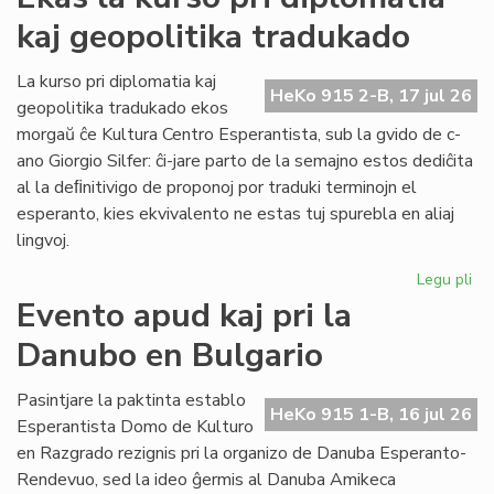
ka
kaj geopolitika tradukado
IJK
ris
for
La kurso pri diplomatia kaj
HeKo 915 2-B, 17 jul 26
def
geopolitika tradukado ekos
morgaŭ ĉe Kultura Centro Esperantista, sub la gvido de c-
ano Giorgio Silfer: ĉi-jare parto de la semajno estos dediĉita
al la deﬁnitivigo de proponoj por traduki terminojn el
esperanto, kies ekvivalento ne estas tuj spurebla en aliaj
lingvoj.
Legu pli
pri
Ek
Evento apud kaj pri la
la
Danubo en Bulgario
ku
pri
dip
Pasintjare la paktinta establo
HeKo 915 1-B, 16 jul 26
kaj
Esperantista Domo de Kulturo
geo
en Razgrado rezignis pri la organizo de Danuba Esperanto-
tr
Rendevuo, sed la ideo ĝermis al Danuba Amikeca