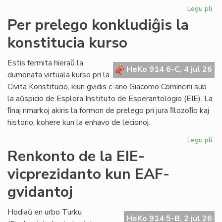
Legu pli
pri
KC
Per prelego konkludiĝis la
tr
konstitucia kurso
int
ril
al
Estis fermita hieraŭ la
HeKo 914 6-C, 4 jul 26
la
dumonata virtuala kurso pri la
Kap
Civita Konstitucio, kiun gvidis c-ano Giacomo Comincini sub
la aŭspicio de Esplora Instituto de Esperantologio (EIE). La
ﬁnaj rimarkoj akiris la formon de prelego pri jura ﬁlozoﬁo kaj
historio, kohere kun la enhavo de lecionoj.
Legu pli
pri
Pe
Renkonto de la EIE-
pr
vicprezidanto kun EAF-
kon
la
gvidantoj
kon
ku
Hodiaŭ en urbo Turku
HeKo 914 5-B, 2 jul 26