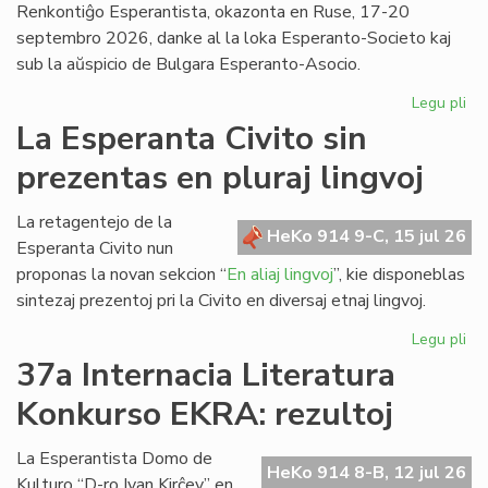
Renkontiĝo Esperantista, okazonta en Ruse, 17-20
septembro 2026, danke al la loka Esperanto-Societo kaj
sub la aŭspicio de Bulgara Esperanto-Asocio.
Legu pli
pri
Ev
La Esperanta Civito sin
ap
prezentas en pluraj lingvoj
kaj
pri
la
La retagentejo de la
HeKo 914 9-C, 15 jul 26
Da
Esperanta Civito nun
en
proponas la novan sekcion “
En aliaj lingvoj
”, kie disponeblas
Bul
sintezaj prezentoj pri la Civito en diversaj etnaj lingvoj.
Legu pli
pri
La
37a Internacia Literatura
Es
Konkurso EKRA: rezultoj
Civ
sin
pr
La Esperantista Domo de
HeKo 914 8-B, 12 jul 26
en
Kulturo “D-ro Ivan Kirĉev” en