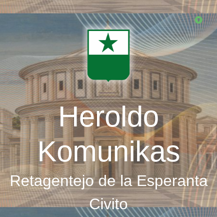
Skip
to
main
content
Heroldo
Komunikas
Retagentejo de la Esperanta
Civito