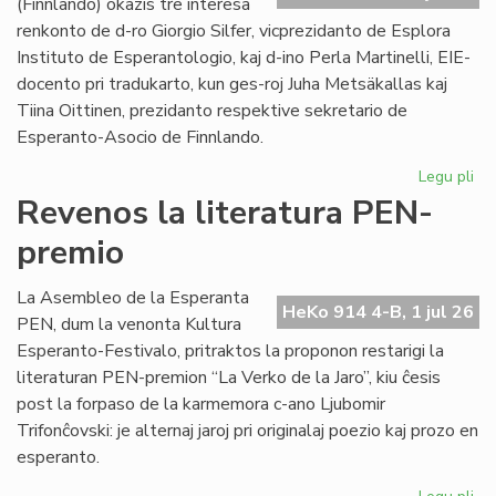
(Finnlando) okazis tre interesa
renkonto de d-ro Giorgio Silfer, vicprezidanto de Esplora
Instituto de Esperantologio, kaj d-ino Perla Martinelli, EIE-
docento pri tradukarto, kun ges-roj Juha Metsäkallas kaj
Tiina Oittinen, prezidanto respektive sekretario de
Esperanto-Asocio de Finnlando.
Legu pli
pri
Re
Revenos la literatura PEN-
de
premio
la
EIE
vic
La Asembleo de la Esperanta
HeKo 914 4-B, 1 jul 26
ku
PEN, dum la venonta Kultura
EA
Esperanto-Festivalo, pritraktos la proponon restarigi la
gvi
literaturan PEN-premion “La Verko de la Jaro”, kiu ĉesis
post la forpaso de la karmemora c-ano Ljubomir
Trifonĉovski: je alternaj jaroj pri originalaj poezio kaj prozo en
esperanto.