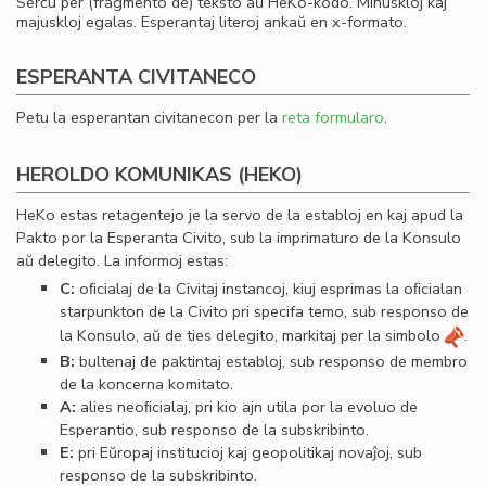
Serĉu per (fragmento de) teksto aŭ HeKo-kodo. Minuskloj kaj
majuskloj egalas. Esperantaj literoj ankaŭ en x-formato.
ESPERANTA CIVITANECO
Petu la esperantan civitanecon per la
reta formularo
.
HEROLDO KOMUNIKAS (HEKO)
HeKo estas retagentejo je la servo de la establoj en kaj apud la
Pakto por la Esperanta Civito, sub la imprimaturo de la Konsulo
aŭ delegito. La informoj estas:
C:
oﬁcialaj de la Civitaj instancoj, kiuj esprimas la oﬁcialan
starpunkton de la Civito pri specifa temo, sub responso de
la Konsulo, aŭ de ties delegito, markitaj per la simbolo
.
B:
bultenaj de paktintaj establoj, sub responso de membro
de la koncerna komitato.
A:
alies neoﬁcialaj, pri kio ajn utila por la evoluo de
Esperantio, sub responso de la subskribinto.
E:
pri Eŭropaj institucioj kaj geopolitikaj novaĵoj, sub
responso de la subskribinto.