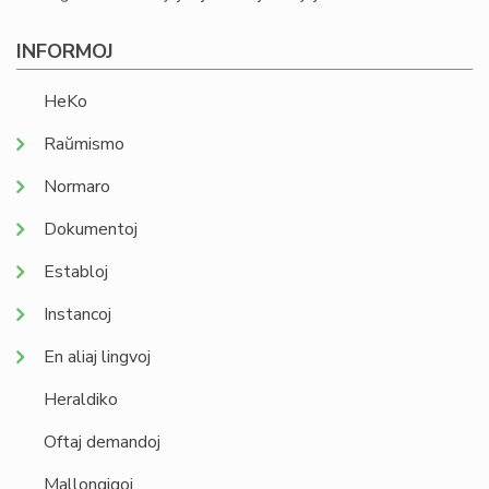
INFORMOJ
HeKo
Raŭmismo
Normaro
Dokumentoj
Establoj
Instancoj
En aliaj lingvoj
Heraldiko
Oftaj demandoj
Mallongigoj