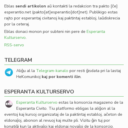
Eblas
sendi
artikolon
aŭ kontakti la redakcion tra
pakto
[ĉe]
esperantio
.
net
(pakto[at]esperantio[dot]net)
. Publikigo estas
rajto por esperantaj civitanoj kaj paktintaj establoj, laŭdiskrecia
por la ceteraj.
Eblas donaci monon por subteni nin pere de
Esperanta
Kulturservo
.
RSS-servo
TELEGRAM
Aliĝu al la
Telegram-kanalo
por resti ĝisdata pri la lastaj
HeKomunikoj
kaj por komenti ilin
.
ESPERANTA KULTURSERVO
Esperanta Kulturservo
estas la konsorcia magazeno de la
Esperanta Civito. Tiu platformo ebligas la aliĝon al la
eventoj kaj kursoj organizataj de la paktintaj establoj, aĉeton de
eldonaĵoj, abonon al revuoj kaj multe pli. Vizitu ĝin tuj por
konatiĝi kun la aktivaĵoj kaj eldonaj novaĵoj de la konsorcio.