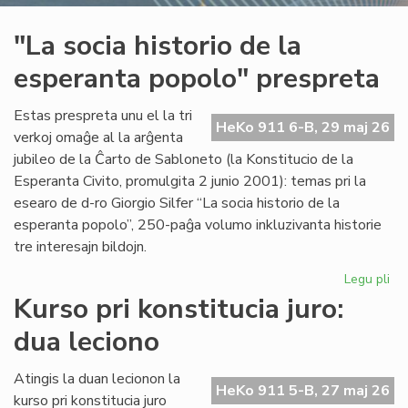
"La socia historio de la
esperanta popolo" prespreta
Estas prespreta unu el la tri
HeKo 911 6-B, 29 maj 26
verkoj omaĝe al la arĝenta
jubileo de la Ĉarto de Sabloneto (la Konstitucio de la
Esperanta Civito, promulgita 2 junio 2001): temas pri la
esearo de d-ro Giorgio Silfer “La socia historio de la
esperanta popolo”, 250-paĝa volumo inkluzivanta historie
tre interesajn bildojn.
Legu pli
pri
"L
Kurso pri konstitucia juro:
soc
dua leciono
his
de
la
Atingis la duan lecionon la
HeKo 911 5-B, 27 maj 26
es
kurso pri konstitucia juro