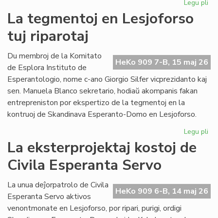
Legu pli
pri
Pro
La tegmentoj en Lesjoforso
Ki
tuj riparotaj
ho
pr
de
Du membroj de la Komitato
HeKo 909 7-B, 15 maj 26
EIE
de Esplora Instituto de
Esperantologio, nome c-ano Giorgio Silfer vicprezidanto kaj
sen. Manuela Blanco sekretario, hodiaŭ akompanis fakan
entrepreniston por ekspertizo de la tegmentoj en la
kontruoj de Skandinava Esperanto-Domo en Lesjoforso.
Legu pli
pri
La
La eksterprojektaj kostoj de
te
Civila Esperanta Servo
en
Les
tuj
La unua deĵorpatrolo de Civila
HeKo 909 6-B, 14 maj 26
rip
Esperanta Servo aktivos
venontmonate en Lesjoforso, por ripari, purigi, ordigi