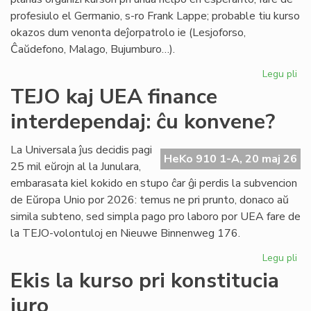
profesiulo el Germanio, s-ro Frank Lappe; probable tiu kurso
okazos dum venonta deĵorpatrolo ie (Lesjoforso,
Ĉaŭdefono, Malago, Bujumburo…).
Legu pli
pri
Du
TEJO kaj UEA finance
no
interdependaj: ĉu konvene?
pro
de
Civ
La Universala ĵus decidis pagi
HeKo 910 1-A, 20 maj 26
Es
25 mil eŭrojn al la Junulara,
Se
embarasata kiel kokido en stupo ĉar ĝi perdis la subvencion
de Eŭropa Unio por 2026: temus ne pri prunto, donaco aŭ
simila subteno, sed simpla pago pro laboro por UEA fare de
la TEJO-volontuloj en Nieuwe Binnenweg 176.
Legu pli
pri
TE
Ekis la kurso pri konstitucia
kaj
juro
UE