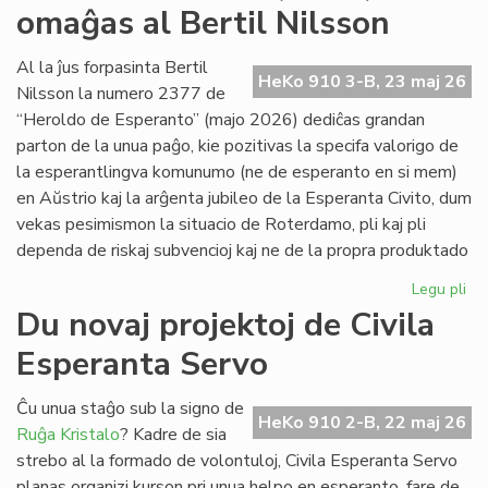
omaĝas al Bertil Nilsson
de
la
Kap
Al la ĵus forpasinta Bertil
HeKo 910 3-B, 23 maj 26
Nilsson la numero 2377 de
“Heroldo de Esperanto” (majo 2026) dediĉas grandan
parton de la unua paĝo, kie pozitivas la specifa valorigo de
la esperantlingva komunumo (ne de esperanto en si mem)
en Aŭstrio kaj la arĝenta jubileo de la Esperanta Civito, dum
vekas pesimismon la situacio de Roterdamo, pli kaj pli
dependa de riskaj subvencioj kaj ne de la propra produktado
Legu pli
pri
La
Du novaj projektoj de Civila
ma
Esperanta Servo
He
(2
om
Ĉu unua staĝo sub la signo de
HeKo 910 2-B, 22 maj 26
al
Ruĝa Kristalo
? Kadre de sia
Ber
strebo al la formado de volontuloj, Civila Esperanta Servo
Ni
planas organizi kurson pri unua helpo en esperanto, fare de