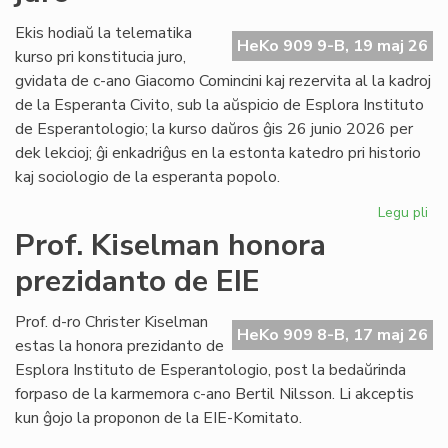
fi
int
Ekis hodiaŭ la telematika
HeKo 909 9-B, 19 maj 26
ĉu
kurso pri konstitucia juro,
ko
gvidata de c-ano Giacomo Comincini kaj rezervita al la kadroj
de la Esperanta Civito, sub la aŭspicio de Esplora Instituto
de Esperantologio; la kurso daŭros ĝis 26 junio 2026 per
dek lekcioj; ĝi enkadriĝus en la estonta katedro pri historio
kaj sociologio de la esperanta popolo.
Legu pli
pri
Eki
Prof. Kiselman honora
la
prezidanto de EIE
ku
pri
kon
Prof. d-ro Christer Kiselman
HeKo 909 8-B, 17 maj 26
jur
estas la honora prezidanto de
Esplora Instituto de Esperantologio, post la bedaŭrinda
forpaso de la karmemora c-ano Bertil Nilsson. Li akceptis
kun ĝojo la proponon de la EIE-Komitato.