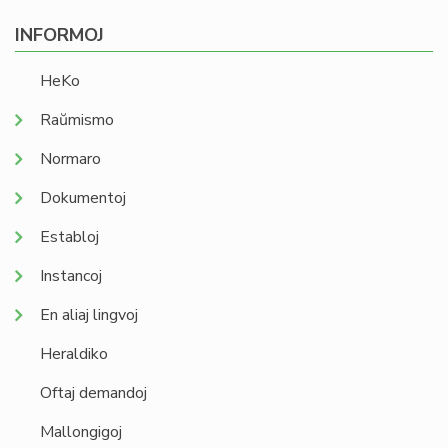
INFORMOJ
HeKo
Raŭmismo
Normaro
Dokumentoj
Establoj
Instancoj
En aliaj lingvoj
Heraldiko
Oftaj demandoj
Mallongigoj