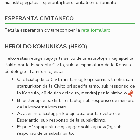
majuskloj egalas. Esperantaj literoj ankaŭ en x-formato.
ESPERANTA CIVITANECO
Petu la esperantan civitanecon per la
reta formularo
.
HEROLDO KOMUNIKAS (HEKO)
HeKo estas retagentejo je la servo de la establoj en kaj apud la
Pakto por la Esperanta Civito, sub la imprimaturo de la Konsulo
aŭ delegito. La informoj estas:
C:
oﬁcialaj de la Civitaj instancoj, kiuj esprimas la oﬁcialan
starpunkton de la Civito pri specifa temo, sub responso de
la Konsulo, aŭ de ties delegito, markitaj per la simbolo
.
B:
bultenaj de paktintaj establoj, sub responso de membro
de la koncerna komitato.
A:
alies neoﬁcialaj, pri kio ajn utila por la evoluo de
Esperantio, sub responso de la subskribinto.
E:
pri Eŭropaj institucioj kaj geopolitikaj novaĵoj, sub
responso de la subskribinto.