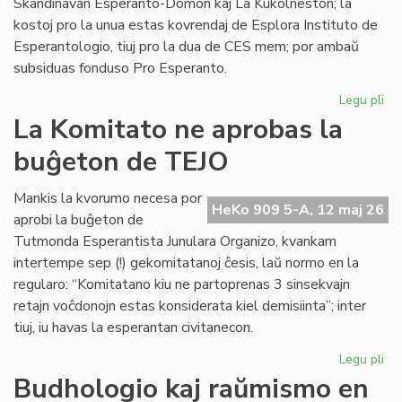
Skandinavan Esperanto-Domon kaj La Kukolneston; la
kostoj pro la unua estas kovrendaj de Esplora Instituto de
Esperantologio, tiuj pro la dua de CES mem; por ambaŭ
subsiduas fonduso Pro Esperanto.
Legu pli
pri
La
La Komitato ne aprobas la
eks
buĝeton de TEJO
kos
de
Civ
Mankis la kvorumo necesa por
HeKo 909 5-A, 12 maj 26
Es
aprobi la buĝeton de
Se
Tutmonda Esperantista Junulara Organizo, kvankam
intertempe sep (!) gekomitatanoj ĉesis, laŭ normo en la
regularo: “Komitatano kiu ne partoprenas 3 sinsekvajn
retajn voĉdonojn estas konsiderata kiel demisiinta”; inter
tiuj, iu havas la esperantan civitanecon.
Legu pli
pri
La
Budhologio kaj raŭmismo en
Ko