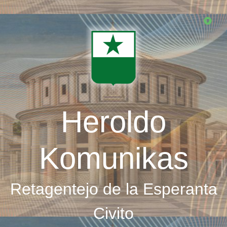
Skip
to
main
content
Heroldo
Komunikas
Retagentejo de la Esperanta
Civito