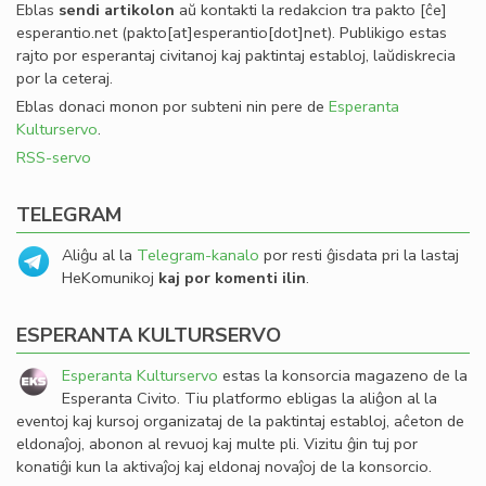
Eblas
sendi
artikolon
aŭ kontakti la redakcion tra
pakto
[ĉe]
esperantio
.
net
(pakto[at]esperantio[dot]net)
. Publikigo estas
rajto por esperantaj civitanoj kaj paktintaj establoj, laŭdiskrecia
por la ceteraj.
Eblas donaci monon por subteni nin pere de
Esperanta
Kulturservo
.
RSS-servo
TELEGRAM
Aliĝu al la
Telegram-kanalo
por resti ĝisdata pri la lastaj
HeKomunikoj
kaj por komenti ilin
.
ESPERANTA KULTURSERVO
Esperanta Kulturservo
estas la konsorcia magazeno de la
Esperanta Civito. Tiu platformo ebligas la aliĝon al la
eventoj kaj kursoj organizataj de la paktintaj establoj, aĉeton de
eldonaĵoj, abonon al revuoj kaj multe pli. Vizitu ĝin tuj por
konatiĝi kun la aktivaĵoj kaj eldonaj novaĵoj de la konsorcio.