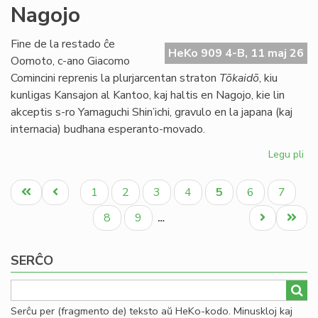
Nagojo
ne
ap
la
Fine de la restado ĉe
HeKo 909 4-B, 11 maj 26
bu
Oomoto, c-ano Giacomo
de
Comincini reprenis la plurjarcentan straton
Tōkaidō
, kiu
TE
kunligas Kansajon al Kantoo, kaj haltis en Nagojo, kie lin
akceptis s-ro Yamaguchi Shin’ichi, gravulo en la japana (kaj
internacia) budhana esperanto-movado.
Legu pli
pri
Bu
Pagination
kaj
Unua
Antaŭa
Paĝo
Paĝo
Paĝo
Paĝo
Aktuala
Paĝo
Paĝo
1
2
3
4
5
6
7
ra
paĝo
paĝo
paĝo
en
Paĝo
Paĝo
Next
Last
8
9
…
Na
page
page
SERĈO
Serĉu per (fragmento de) teksto aŭ HeKo-kodo. Minuskloj kaj