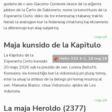
po
gvidata de c-ano Giacomo Comincini okaze de la arĝenta
pr
jubileo de la Ĉarto de Sabloneto, nome la konstitucio de la
Esperanta Civito: deko da tre interesataj stabanoj traktis
hieraŭ la analogion kun la federaciaj strukturoj kaj ekzamenis
la diferencojn kun aliaj subjektoj.
Legu pli
pri
Ku
Maja kunsido de la Kapitulo
pri
kon
La Kapitulo de la
jur
HeKo 910 4-C, 26 maj 26
Esperanta Civito kunsidis
du
20 majo 2026 sub la prezido de sen. Lorena Bellotti,
lec
Konsulino, kiu konsultiĝis kun la vickonsuloj pri pluraj temoj,
inter la unuaj la atribuo de la delego pri homaj resursoj al
sen. Manuela Blanco, Unua Vickonsulo, aplike de Lex
Adiutoria.
Legu pli
pri
Ma
La maja Heroldo (2377)
ku