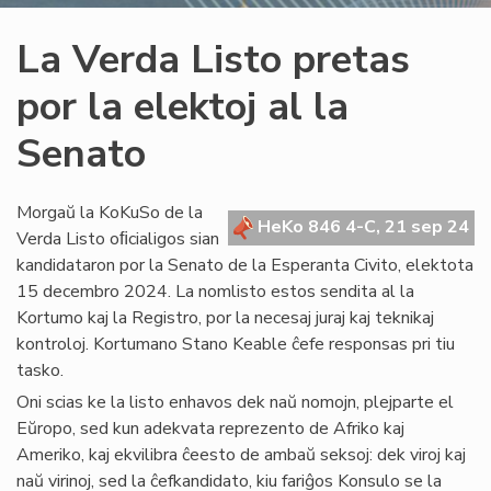
La Verda Listo pretas
por la elektoj al la
Senato
Morgaŭ la KoKuSo de la
HeKo 846 4-C, 21 sep 24
Verda Listo oﬁcialigos sian
kandidataron por la Senato de la Esperanta Civito, elektota
15 decembro 2024. La nomlisto estos sendita al la
Kortumo kaj la Registro, por la necesaj juraj kaj teknikaj
kontroloj. Kortumano Stano Keable ĉefe responsas pri tiu
tasko.
Oni scias ke la listo enhavos dek naŭ nomojn, plejparte el
Eŭropo, sed kun adekvata reprezento de Afriko kaj
Ameriko, kaj ekvilibra ĉeesto de ambaŭ seksoj: dek viroj kaj
naŭ virinoj, sed la ĉefkandidato, kiu fariĝos Konsulo se la