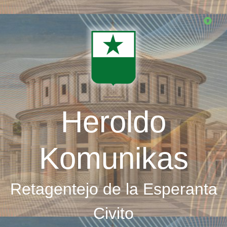
Skip
to
main
content
Heroldo
Komunikas
Retagentejo de la Esperanta
Civito