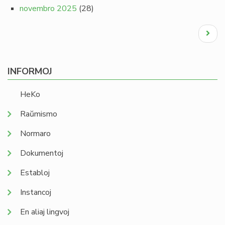
novembro 2025
(28)
Pagination
Next
page
INFORMOJ
HeKo
Raŭmismo
Normaro
Dokumentoj
Establoj
Instancoj
En aliaj lingvoj