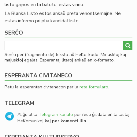
listo gajnos en la baloto, estas virino.
La Blanka Listo estos ankaŭ preta venontsemajne. Ne
estas informo pri plia kandidatlisto.
SERĈO
Serĉu per (fragmento de) teksto aŭ HeKo-kodo. Minuskloj kaj
majuskloj egalas. Esperantaj literoj ankaŭ en x-formato.
ESPERANTA CIVITANECO
Petu la esperantan civitanecon per la
reta formularo
.
TELEGRAM
Aliĝu al la
Telegram-kanalo
por resti ĝisdata pri la lastaj
HeKomunikoj
kaj por komenti ilin
.