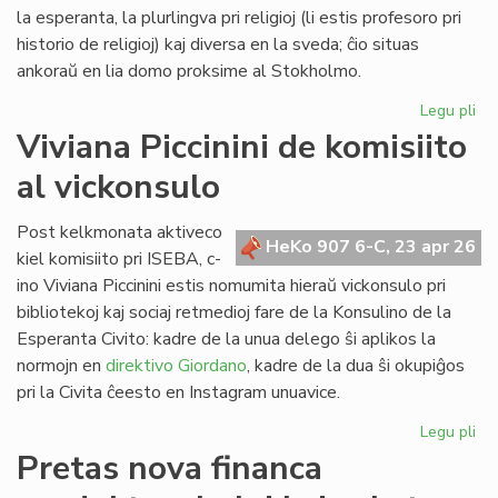
Lib
la esperanta, la plurlingva pri religioj (li estis profesoro pri
historio de religioj) kaj diversa en la sveda; ĉio situas
ankoraŭ en lia domo proksime al Stokholmo.
Legu pli
pri
Re
Viviana Piccinini de komisiito
en
al vickonsulo
Sv
la
bib
Post kelkmonata aktiveco
HeKo 907 6-C, 23 apr 26
de
kiel komisiito pri ISEBA, c-
c-
ino Viviana Piccinini estis nomumita hieraŭ vickonsulo pri
an
bibliotekoj kaj sociaj retmedioj fare de la Konsulino de la
Ni
Esperanta Civito: kadre de la unua delego ŝi aplikos la
normojn en
direktivo Giordano
, kadre de la dua ŝi okupiĝos
pri la Civita ĉeesto en Instagram unuavice.
Legu pli
pri
Vi
Pretas nova financa
Pic