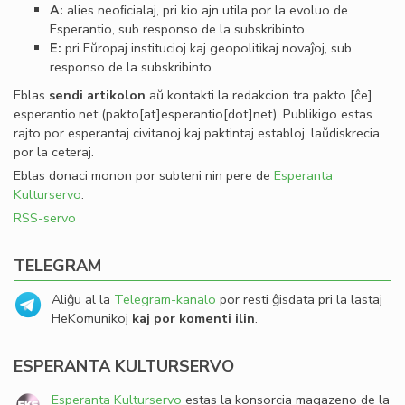
A:
alies neoﬁcialaj, pri kio ajn utila por la evoluo de
Esperantio, sub responso de la subskribinto.
E:
pri Eŭropaj institucioj kaj geopolitikaj novaĵoj, sub
responso de la subskribinto.
Eblas
sendi
artikolon
aŭ kontakti la redakcion tra
pakto
[ĉe]
esperantio
.
net
(pakto[at]esperantio[dot]net)
. Publikigo estas
rajto por esperantaj civitanoj kaj paktintaj establoj, laŭdiskrecia
por la ceteraj.
Eblas donaci monon por subteni nin pere de
Esperanta
Kulturservo
.
RSS-servo
TELEGRAM
Aliĝu al la
Telegram-kanalo
por resti ĝisdata pri la lastaj
HeKomunikoj
kaj por komenti ilin
.
ESPERANTA KULTURSERVO
Esperanta Kulturservo
estas la konsorcia magazeno de la