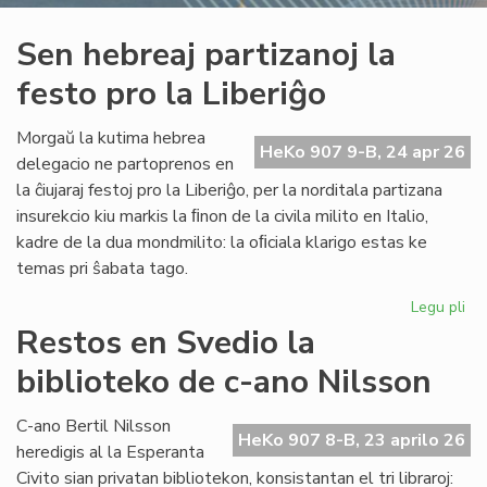
Sen hebreaj partizanoj la
festo pro la Liberiĝo
Morgaŭ la kutima hebrea
HeKo 907 9-B, 24 apr 26
delegacio ne partoprenos en
la ĉiujaraj festoj pro la Liberiĝo, per la norditala partizana
insurekcio kiu markis la ﬁnon de la civila milito en Italio,
kadre de la dua mondmilito: la oﬁciala klarigo estas ke
temas pri ŝabata tago.
Legu pli
pri
Se
Restos en Svedio la
he
biblioteko de c-ano Nilsson
par
la
fes
C-ano Bertil Nilsson
HeKo 907 8-B, 23 aprilo 26
pr
heredigis al la Esperanta
la
Civito sian privatan bibliotekon, konsistantan el tri libraroj: