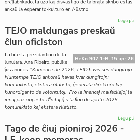
oraĵfabrikado, la uzo kaj disvastigo de la brajla skribo estas
ankaŭ la esperanto-kulturo en Aŭstrio.
Legu pli
pri
Ag
TEJO maldungas preskaŭ
pri
ĉiun oficiston
la
es
kul
La brazila prezidantino de la
HeKo 907 1-B, 15 apr 26
en
Junulara, Ana Ribeiro, publike
Aŭs
ĵus anoncis: “
Komence de 2026, TEJO havis ses dungitojn.
Nuntempe TEJO ankoraŭ havas kvar dungitojn:
komunikisto, ekstera rilatisto, ĝenerala direktoro kaj
kunordiganto de volontuloj. Pro la ﬁnancaj malfacilaĵoj la
jenaj pozicioj estos ﬁnitaj ĝis la ﬁno de aprilo 2026:
komunikisto kaj ekstera rilatisto.
Legu pli
pri
TE
Tago de ĉiuj pioniroj 2026 -
ma
LF-koop memoras
pr