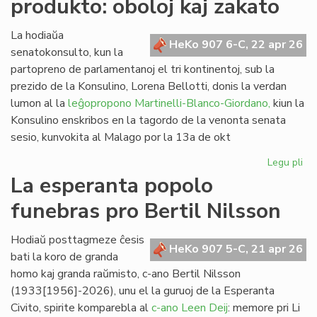
produkto: oboloj kaj zakato
de
kom
al
La hodiaŭa
HeKo 907 6-C, 22 apr 26
vi
senatokonsulto, kun la
partopreno de parlamentanoj el tri kontinentoj, sub la
prezido de la Konsulino, Lorena Bellotti, donis la verdan
lumon al la
leĝopropono Martinelli-Blanco-Giordano,
kiun la
Konsulino enskribos en la tagordo de la venonta senata
sesio, kunvokita al Malago por la 13a de okt
Legu pli
pri
Pr
La esperanta popolo
no
funebras pro Bertil Nilsson
fi
pro
obo
Hodiaŭ posttagmeze ĉesis
HeKo 907 5-C, 21 apr 26
kaj
bati la koro de granda
za
homo kaj granda raŭmisto, c-ano Bertil Nilsson
(1933[1956]-2026), unu el la guruoj de la Esperanta
Civito, spirite komparebla al
c-ano Leen Deij
: memore pri Li