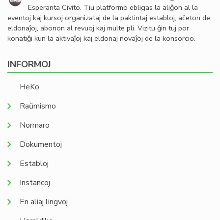
Esperanta Civito. Tiu platformo ebligas la aliĝon al la
eventoj kaj kursoj organizataj de la paktintaj establoj, aĉeton de
eldonaĵoj, abonon al revuoj kaj multe pli. Vizitu ĝin tuj por
konatiĝi kun la aktivaĵoj kaj eldonaj novaĵoj de la konsorcio.
INFORMOJ
HeKo
Raŭmismo
Normaro
Dokumentoj
Establoj
Instancoj
En aliaj lingvoj