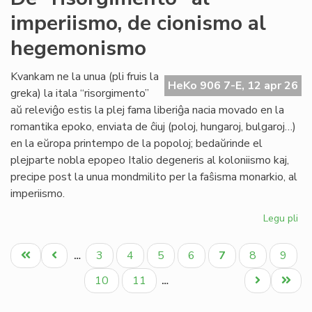
sin
imperiismo, de cionismo al
tu
'Ny
hegemonismo
Kvankam ne la unua (pli fruis la
HeKo 906 7-E, 12 apr 26
greka) la itala “risorgimento”
aŭ releviĝo estis la plej fama liberiĝa nacia movado en la
romantika epoko, enviata de ĉiuj (poloj, hungaroj, bulgaroj…)
en la eŭropa printempo de la popoloj; bedaŭrinde el
plejparte nobla epopeo Italio degeneris al koloniismo kaj,
precipe post la unua mondmilito per la faŝisma monarkio, al
imperiismo.
Legu pli
pri
De
Pagination
"ri
Unua
Antaŭa
Paĝo
Paĝo
Paĝo
Paĝo
Aktuala
Paĝo
Paĝo
3
4
5
6
7
8
9
…
al
paĝo
paĝo
paĝo
imp
Paĝo
Paĝo
Next
Last
10
11
…
de
page
page
ci