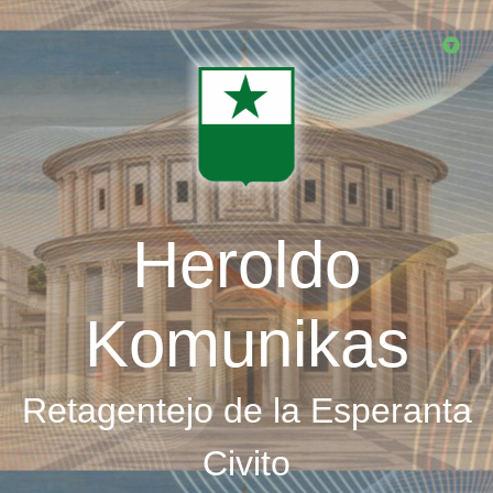
Skip
to
main
content
Heroldo
Komunikas
Retagentejo de la Esperanta
Civito