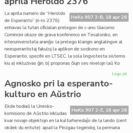
aprila Heroldo 2376
Es
Do
La aprila numero de “Heroldo
HeKo 907 3-B, 18 apr 26
de Esperanto” (n-ro 2376)
enhavas la tutan oﬁcialan prelegon de c-ano Giacomo
Comincini okaze de grava konferenco en Tesaloniko, en
interuniversitata aranĝo: la prelego klarigis anglalingve al
neesperantistaj fakuloj la aplikon de socikono en
Esperantio, specife en LTSEC, la sola lingvotesta sistemo
kiu a) inkluzivas ĝin, b) proponas ĉiujn ses nivelojn laŭ Ko
Legu pli
pri
La
Agnosko pri la esperanto-
"te
kulturo en Aŭstrio
pr
en
la
Ekde hodiaŭ la Unesko-
HeKo 907 2-E, 16 apr 26
apr
komisiono de Aŭstrio inkludas
He
kvar novajn objektojn en la kulturheredaĵo de la lando (cent
23
okdek du entute): apud la Pinzgau-legendoj, la permana