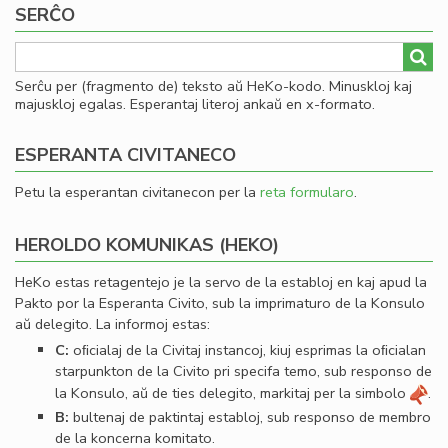
SERĈO
al
he
Serĉu per (fragmento de) teksto aŭ HeKo-kodo. Minuskloj kaj
majuskloj egalas. Esperantaj literoj ankaŭ en x-formato.
ESPERANTA CIVITANECO
Petu la esperantan civitanecon per la
reta formularo
.
HEROLDO KOMUNIKAS (HEKO)
HeKo estas retagentejo je la servo de la establoj en kaj apud la
Pakto por la Esperanta Civito, sub la imprimaturo de la Konsulo
aŭ delegito. La informoj estas:
C:
oﬁcialaj de la Civitaj instancoj, kiuj esprimas la oﬁcialan
starpunkton de la Civito pri specifa temo, sub responso de
la Konsulo, aŭ de ties delegito, markitaj per la simbolo
.
B:
bultenaj de paktintaj establoj, sub responso de membro
de la koncerna komitato.