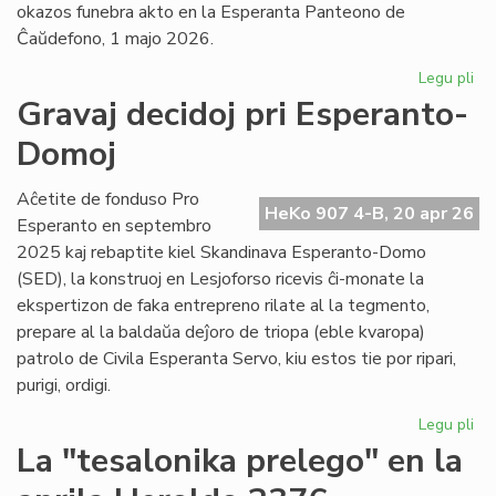
okazos funebra akto en la Esperanta Panteono de
Ĉaŭdefono, 1 majo 2026.
Legu pli
pri
La
Gravaj decidoj pri Esperanto-
es
Domoj
po
fu
pr
Aĉetite de fonduso Pro
HeKo 907 4-B, 20 apr 26
Ber
Esperanto en septembro
Ni
2025 kaj rebaptite kiel Skandinava Esperanto-Domo
(SED), la konstruoj en Lesjoforso ricevis ĉi-monate la
ekspertizon de faka entrepreno rilate al la tegmento,
prepare al la baldaŭa deĵoro de triopa (eble kvaropa)
patrolo de Civila Esperanta Servo, kiu estos tie por ripari,
purigi, ordigi.
Legu pli
pri
Gr
La "tesalonika prelego" en la
dec
pri