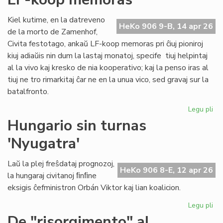
ĉiu
ofi
Kiel kutime, en la datreveno
HeKo 906 9-B, 14 apr 26
de la morto de Zamenhof,
Civita festotago, ankaŭ LF-koop memoras pri ĉiuj pioniroj
kiuj adiaŭis nin dum la lastaj monatoj, specife tiuj helpintaj
al la vivo kaj kresko de nia kooperativo; kaj la penso iras al
tiuj ne tro rimarkitaj ĉar ne en la unua vico, sed gravaj sur la
batalfronto.
Legu pli
pri
Ta
Hungario sin turnas
de
'Nyugatra'
ĉiuj
pio
20
Laŭ la plej freŝdataj prognozoj,
HeKo 906 8-E, 12 apr 26
-
la hungaraj civitanoj ﬁnﬁne
LF-
eksigis ĉefministron Orbán Viktor kaj lian koalicion.
ko
me
Legu pli
pri
Hu
De "risorgimento" al