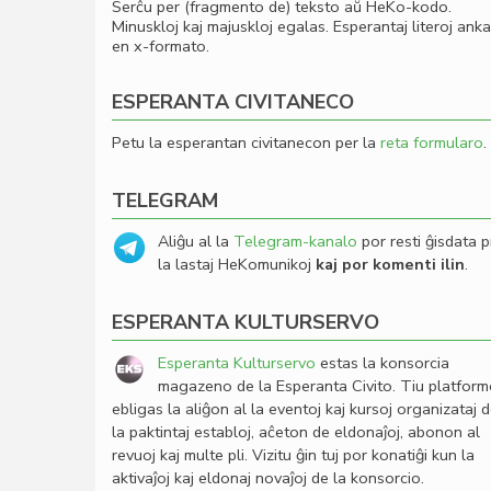
Serĉu per (fragmento de) teksto aŭ HeKo-kodo.
Minuskloj kaj majuskloj egalas. Esperantaj literoj ank
en x-formato.
ESPERANTA CIVITANECO
Petu la esperantan civitanecon per la
reta formularo
.
TELEGRAM
Aliĝu al la
Telegram-kanalo
por resti ĝisdata p
la lastaj HeKomunikoj
kaj por komenti ilin
.
ESPERANTA KULTURSERVO
Esperanta Kulturservo
estas la konsorcia
magazeno de la Esperanta Civito. Tiu platfor
ebligas la aliĝon al la eventoj kaj kursoj organizataj 
la paktintaj establoj, aĉeton de eldonaĵoj, abonon al
revuoj kaj multe pli. Vizitu ĝin tuj por konatiĝi kun la
aktivaĵoj kaj eldonaj novaĵoj de la konsorcio.