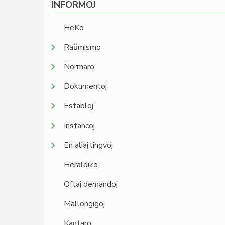
INFORMOJ
HeKo
Raŭmismo
Normaro
Dokumentoj
Establoj
Instancoj
En aliaj lingvoj
Heraldiko
Oftaj demandoj
Mallongigoj
Kantaro