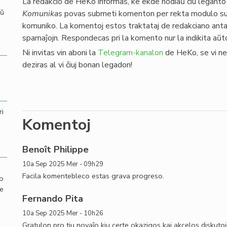
La redakcio de HeKo informas, ke ekde hodiaŭ ĉiu legant
aŭ
Komunikas
povas submeti komenton per rekta modulo sub
komuniko. La komentoj estos traktataj de redakciano antaŭ 
spamaĵojn. Respondecas pri la komento nur la indikita aŭt
Ni invitas vin aboni la
Telegram-kanalon
de HeKo, se vi ne j
deziras al vi ĉiuj bonan legadon!
ri
Komentoj
Benoît Philippe
10a Sep 2025 Mer - 09h29
Facila komentebleco estas grava progreso.
mo
de
Fernando Pita
10a Sep 2025 Mer - 10h26
Gratulon pro tiu novaĵo kiu certe okazigos kaj akcelos diskutojn