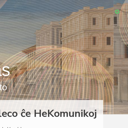
as
to
leco ĉe HeKomunikoj