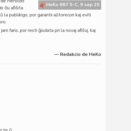
o de
Heroldo
HeKo 887 5-C, 9 sep 25
 ĉiu aﬁŝita
la publikigo, por garantii aŭtorecon kaj eviti
oro.
am faris, por resti ĝisdata pri la novaj aﬁŝoj, kaj
— Redakcio de HeKo
 tie ĉi.