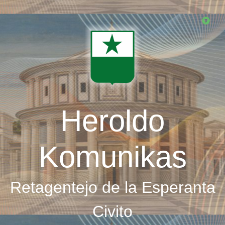
Skip
to
main
content
Heroldo
Komunikas
Retagentejo de la Esperanta
Civito