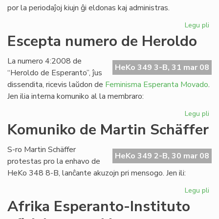
por la periodaĵoj kiujn ĝi eldonas kaj administras.
Legu pli
pri
No
Escepta numero de Heroldo
tar
de
La numero 4:2008 de
LF-
HeKo 349 3-B, 31 mar 08
“Heroldo de Esperanto”, ĵus
ko
dissendita, ricevis laŭdon de
Feminisma Esperanta Movado
.
Jen ilia interna komuniko al la membraro:
Legu pli
pri
Es
Komuniko de Martin Schäffer
nu
de
S-ro Martin Schäffer
He
HeKo 349 2-B, 30 mar 08
protestas pro la enhavo de
HeKo 348 8-B, lanĉante akuzojn pri mensogo. Jen ili:
Legu pli
pri
Ko
Afrika Esperanto-Instituto
de