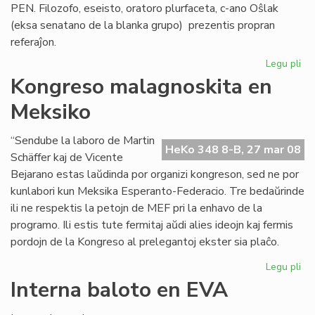
PEN. Filozofo, eseisto, oratoro plurfaceta, c-ano Oŝlak
(eksa senatano de la blanka grupo) prezentis propran
referaĵon.
Legu pli
pri
Es
Kongreso malagnoskita en
re
Meksiko
en
Bl
“Sendube la laboro de Martin
HeKo 348 8-B, 27 mar 08
Schäffer kaj de Vicente
Bejarano estas laŭdinda por organizi kongreson, sed ne por
kunlabori kun Meksika Esperanto-Federacio. Tre bedaŭrinde
ili ne respektis la petojn de MEF pri la enhavo de la
programo. Ili estis tute fermitaj aŭdi alies ideojn kaj fermis
pordojn de la Kongreso al prelegantoj ekster sia plaĉo.
Legu pli
pri
Ko
Interna baloto en EVA
ma
en