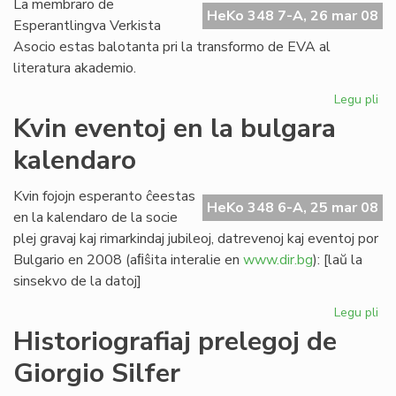
La membraro de
Me
HeKo 348 7-A, 26 mar 08
Esperantlingva Verkista
Asocio estas balotanta pri la transformo de EVA al
literatura akademio.
Legu pli
pri
Int
Kvin eventoj en la bulgara
ba
kalendaro
en
EV
Kvin fojojn esperanto ĉeestas
HeKo 348 6-A, 25 mar 08
en la kalendaro de la socie
plej gravaj kaj rimarkindaj jubileoj, datrevenoj kaj eventoj por
Bulgario en 2008 (aﬁŝita interalie en
www.dir.bg
): [laŭ la
sinsekvo de la datoj]
Legu pli
pri
Kvi
Historiografiaj prelegoj de
ev
Giorgio Silfer
en
la