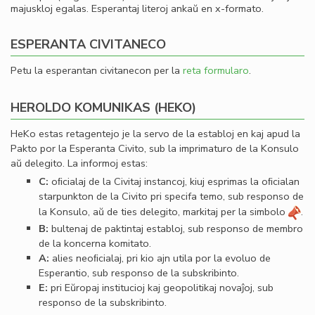
majuskloj egalas. Esperantaj literoj ankaŭ en x-formato.
ESPERANTA CIVITANECO
Petu la esperantan civitanecon per la
reta formularo
.
HEROLDO KOMUNIKAS (HEKO)
HeKo estas retagentejo je la servo de la establoj en kaj apud la
Pakto por la Esperanta Civito, sub la imprimaturo de la Konsulo
aŭ delegito. La informoj estas:
C:
oﬁcialaj de la Civitaj instancoj, kiuj esprimas la oﬁcialan
starpunkton de la Civito pri specifa temo, sub responso de
la Konsulo, aŭ de ties delegito, markitaj per la simbolo
.
B:
bultenaj de paktintaj establoj, sub responso de membro
de la koncerna komitato.
A:
alies neoﬁcialaj, pri kio ajn utila por la evoluo de
Esperantio, sub responso de la subskribinto.
E:
pri Eŭropaj institucioj kaj geopolitikaj novaĵoj, sub
responso de la subskribinto.