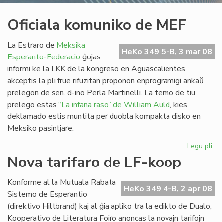
Oficiala komuniko de MEF
La Estraro de
Meksika
HeKo 349 5-B, 3 mar 08
Esperanto-Federacio
ĝojas
informi ke la LKK de la kongreso en Aguascalientes
akceptis la pli frue rifuzitan proponon enprogramigi ankaŭ
prelegon de sen. d-ino Perla Martinelli. La temo de tiu
prelego estas
“La infana raso” de William Auld
, kies
deklamado estis muntita per duobla kompakta disko en
Meksiko pasintjare.
Legu pli
pri
Ofi
Nova tarifaro de LF-koop
ko
de
Konforme al la Mutuala Rabata
ME
HeKo 349 4-B, 2 apr 08
Sistemo de Esperantio
(direktivo Hiltbrand) kaj al ĝia apliko tra la edikto de Dualo,
Kooperativo de Literatura Foiro anoncas la novajn tarifojn