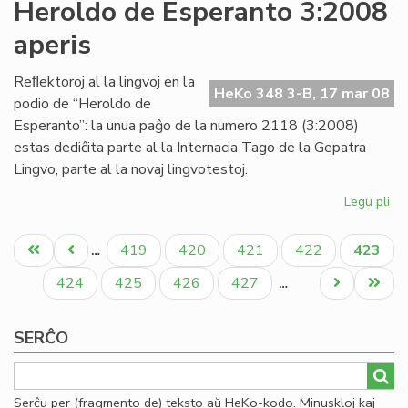
Eko
Heroldo de Esperanto 3:2008
la
aperis
no
Ko
Reﬂektoroj al la lingvoj en la
HeKo 348 3-B, 17 mar 08
podio de “Heroldo de
Esperanto”: la unua paĝo de la numero 2118 (3:2008)
estas dediĉita parte al la Internacia Tago de la Gepatra
Lingvo, parte al la novaj lingvotestoj.
Legu pli
pri
He
Pagination
de
Unua
Antaŭa
Paĝo
Paĝo
Paĝo
Paĝo
Aktual
419
420
421
422
423
…
Es
paĝo
paĝo
paĝo
3:
Paĝo
Paĝo
Paĝo
Paĝo
Next
Last
424
425
426
427
…
ape
page
page
SERĈO
Serĉu per (fragmento de) teksto aŭ HeKo-kodo. Minuskloj kaj