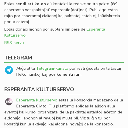
Eblas
sendi
artikolon
aŭ kontakti la redakcion tra
pakto
[ĉe]
esperantio
.
net
(pakto[at]esperantio[dot]net)
. Publikigo estas
rajto por esperantaj civitanoj kaj paktintaj establoj, laŭdiskrecia
por la ceteraj.
Eblas donaci monon por subteni nin pere de
Esperanta
Kulturservo
.
RSS-servo
TELEGRAM
Aliĝu al la
Telegram-kanalo
por resti ĝisdata pri la lastaj
HeKomunikoj
kaj por komenti ilin
.
ESPERANTA KULTURSERVO
Esperanta Kulturservo
estas la konsorcia magazeno de la
Esperanta Civito. Tiu platformo ebligas la aliĝon al la
eventoj kaj kursoj organizataj de la paktintaj establoj, aĉeton de
eldonaĵoj, abonon al revuoj kaj multe pli. Vizitu ĝin tuj por
konatiĝi kun la aktivaĵoj kaj eldonaj novaĵoj de la konsorcio.