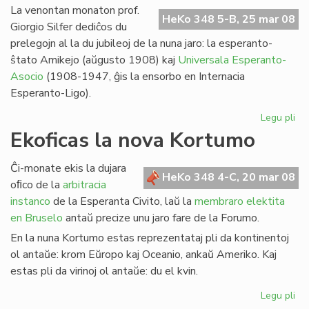
bu
La venontan monaton prof.
HeKo 348 5-B, 25 mar 08
ka
Giorgio Silfer dediĉos du
prelegojn al la du jubileoj de la nuna jaro: la esperanto-
ŝtato Amikejo (aŭgusto 1908) kaj
Universala Esperanto-
Asocio
(1908-1947, ĝis la ensorbo en Internacia
Esperanto-Ligo).
Legu pli
pri
His
Ekoficas la nova Kortumo
pre
de
Ĉi-monate ekis la dujara
Gio
HeKo 348 4-C, 20 mar 08
oﬁco de la
arbitracia
Sil
instanco
de la Esperanta Civito, laŭ la
membraro elektita
en Bruselo
antaŭ precize unu jaro fare de la Forumo.
En la nuna Kortumo estas reprezentataj pli da kontinentoj
ol antaŭe: krom Eŭropo kaj Oceanio, ankaŭ Ameriko. Kaj
estas pli da virinoj ol antaŭe: du el kvin.
Legu pli
pri