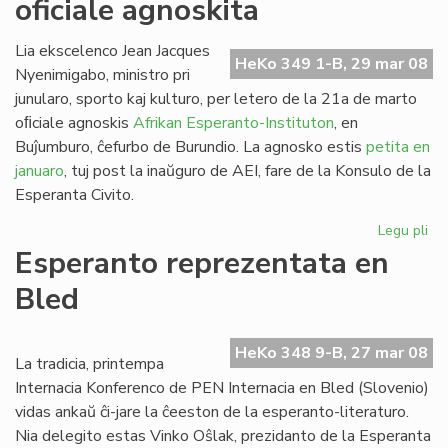
oficiale agnoskita
Mar
Sc
Lia ekscelenco Jean Jacques
HeKo 349 1-B, 29 mar 08
Nyenimigabo, ministro pri
junularo, sporto kaj kulturo, per letero de la 21a de marto
oﬁciale agnoskis
Afrikan Esperanto-Instituton
, en
Buĵumburo, ĉefurbo de Burundio. La agnosko estis
petita en
januaro
, tuj post la inaŭguro de AEI, fare de la Konsulo de la
Esperanta Civito.
Legu pli
pri
Afr
Esperanto reprezentata en
Es
Bled
Ins
ofi
ag
HeKo 348 9-B, 27 mar 08
La tradicia, printempa
Internacia Konferenco de PEN Internacia en Bled (Slovenio)
vidas ankaŭ ĉi-jare la ĉeeston de la esperanto-literaturo.
Nia delegito estas Vinko Oŝlak, prezidanto de la Esperanta