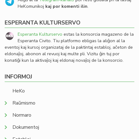
HeKomunikoj
kaj por komenti ilin
.
ESPERANTA KULTURSERVO
Esperanta Kulturservo
estas la konsorcia magazeno de la
Esperanta Civito. Tiu platformo ebligas la aliĝon al la
eventoj kaj kursoj organizataj de la paktintaj establoj, aĉeton de
eldonaĵoj, abonon al revuoj kaj multe pli. Vizitu ĝin tuj por
konatiĝi kun la aktivaĵoj kaj eldonaj novaĵoj de la konsorcio.
INFORMOJ
HeKo
Raŭmismo
Normaro
Dokumentoj