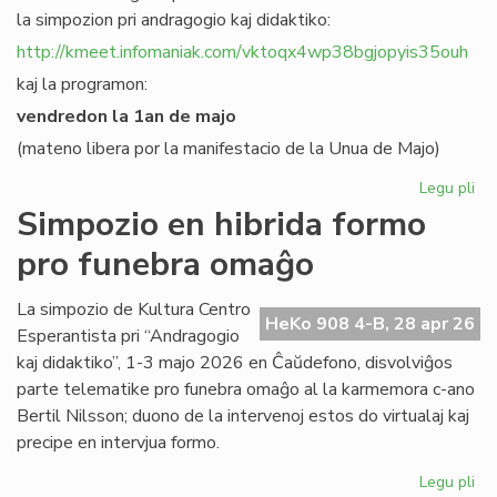
la simpozion pri andragogio kaj didaktiko:
http://kmeet.infomaniak.com/vktoqx4wp38bgjopyis35ouh
kaj la programon:
vendredon la 1an de majo
(mateno libera por la manifestacio de la Unua de Majo)
Legu pli
pri
KC
Simpozio en hibrida formo
bo
pro funebra omaĝo
al
sia
si
La simpozio de Kultura Centro
HeKo 908 4-B, 28 apr 26
pri
Esperantista pri “Andragogio
an
kaj didaktiko”, 1-3 majo 2026 en Ĉaŭdefono, disvolviĝos
parte telematike pro funebra omaĝo al la karmemora c-ano
Bertil Nilsson; duono de la intervenoj estos do virtualaj kaj
precipe en intervjua formo.
Legu pli
pri