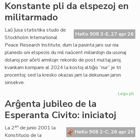
Si
Konstante pli da elspezoj en
en
militarmado
hib
fo
pr
Laŭ ĵusa statistika studo de
HeKo 908 3-E, 27 apr 26
fu
Stockholm International
om
Peace Research Institute, dum la pasinta jaro sur nia
planedo oni elspezis du mil naŭcent miliardojn da usonaj
dolaroj por aĉeti armilojn: rekordo de post multaj jaroj,
kvankam kompare al 2024 la kostoj altiĝis “nur” je tri
procentoj; sed la kresko okazas jam la dekunuan jaron
sinsekve.
Legu pli
pri
Ko
Arĝenta jubileo de la
pli
Esperanta Civito: iniciatoj
da
els
en
an
La 2
de junio 2001 la
HeKo 908 2-C, 26 apr 26
mi
Konstitucio de la