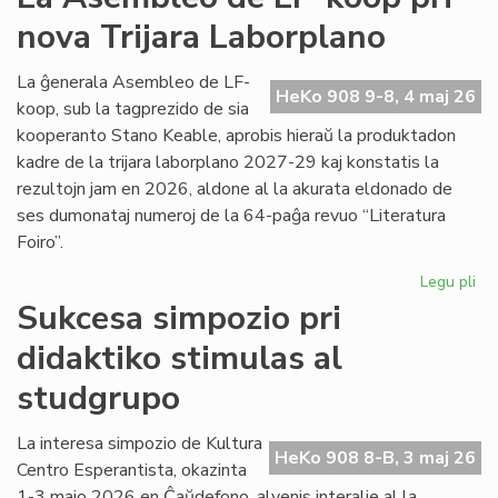
viz
nova Trijara Laborplano
om
al
De
La ĝenerala Asembleo de LF-
HeKo 908 9-8, 4 maj 26
Ku
koop, sub la tagprezido de sia
kooperanto Stano Keable, aprobis hieraŭ la produktadon
kadre de la trijara laborplano 2027-29 kaj konstatis la
rezultojn jam en 2026, aldone al la akurata eldonado de
ses dumonataj numeroj de la 64-paĝa revuo “Literatura
Foiro”.
Legu pli
pri
La
Sukcesa simpozio pri
As
didaktiko stimulas al
de
LF-
studgrupo
ko
pri
La interesa simpozio de Kultura
no
HeKo 908 8-B, 3 maj 26
Centro Esperantista, okazinta
Tri
La
1-3 majo 2026 en Ĉaŭdefono, alvenis interalie al la