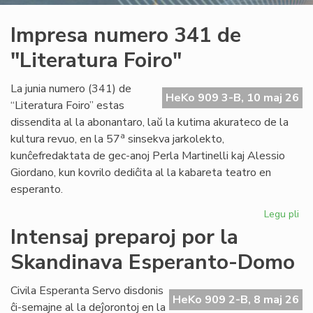
Impresa numero 341 de
"Literatura Foiro"
La junia numero (341) de
HeKo 909 3-B, 10 maj 26
“Literatura Foiro” estas
dissendita al la abonantaro, laŭ la kutima akurateco de la
a
kultura revuo, en la 57
sinsekva jarkolekto,
kunĉefredaktata de gec-anoj Perla Martinelli kaj Alessio
Giordano, kun kovrilo dediĉita al la kabareta teatro en
esperanto.
Legu pli
pri
Im
Intensaj preparoj por la
nu
Skandinava Esperanto-Domo
34
de
"Li
Civila Esperanta Servo disdonis
HeKo 909 2-B, 8 maj 26
Foi
ĉi-semajne al la deĵorontoj en la