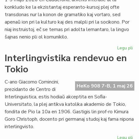
konkludo ke la ekzistantaj esperanto-kursoj plej ofte
transdonas nur la konon de gramatiko kaj vortaro, sed
apenaŭ ion pri la kulturo kaj des malpli pri la socikono. Por
niaj instruistoj, eĉ se temas pri adolta lernantaro, la lingvo
ŝajnas nenio pli ol komunikilo.
Legu pli
pri
Su
Interlingvistika rendevuo en
si
Tokio
pri
did
sti
C-ano Giacomo Comincini,
HeKo 908 7-B, 1 maj 26
al
prezidanto de Centro di
st
Interlinguistica, estis hodiaŭ akceptita en Soﬁa-
Universitato, la plej antikva katolika akademio de Tokio,
fondita de Pio la 10a en 1906. Gastigis lin prof-ro Kimura
Goro Christoph, docento pri germanaj studoj kaj fama nipona
interlingvisto.
Legu pli
pri