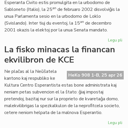
Esperanta Civito estis promulgita en la urbodomo de
an
Sabloneto (Italio), la 25
de februaro 2002 disvolviĝis la
unua Parlamenta sesio en la urbodomo de Loklo
an
(Svislando). Inter tiuj du eventoj, la 15
de decembro
2001 okazis la elektoj por la unua Senata mandato.
Legu pli
pri
Ar
La fisko minacas la financan
jub
ekvilibron de KCE
de
la
Es
Ne plaĉas al la Neŭŝatela
HeKo 908 1-B, 25 apr 26
Civ
kantono kaj respubliko ke
ini
Kultura Centro Esperantista estas bone administrata kaj
neniam petas subvencion el la ŝtato: ĝiaj impostaj
pretendoj, bazitaj nur sur la proprieto de kvaretaĝa domo,
malekvilibrigas la spezkalkulon de la neproﬁtcela societo,
cetere neniom helpata de la malnova Esperantio.
Legu pli
pri