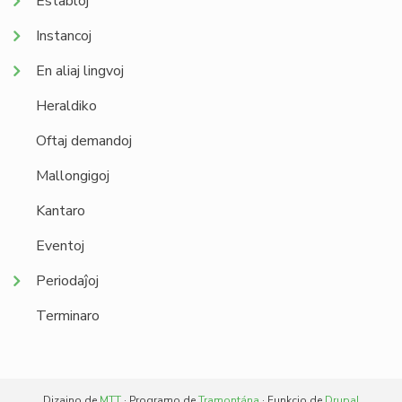
Establoj
Instancoj
En aliaj lingvoj
Heraldiko
Oftaj demandoj
Mallongigoj
Kantaro
Eventoj
Periodaĵoj
Terminaro
Dizajno de
MTT
· Programo de
Tramontána
· Funkcio de
Drupal