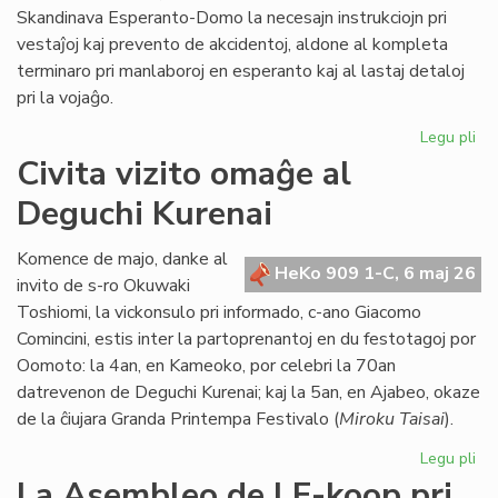
Skandinava Esperanto-Domo la necesajn instrukciojn pri
vestaĵoj kaj prevento de akcidentoj, aldone al kompleta
terminaro pri manlaboroj en esperanto kaj al lastaj detaloj
pri la vojaĝo.
Legu pli
pri
Int
Civita vizito omaĝe al
pre
Deguchi Kurenai
po
la
Sk
Komence de majo, danke al
HeKo 909 1-C, 6 maj 26
Es
invito de s-ro Okuwaki
Do
Toshiomi, la vickonsulo pri informado, c-ano Giacomo
Comincini, estis inter la partoprenantoj en du festotagoj por
Oomoto: la 4an, en Kameoko, por celebri la 70an
datrevenon de Deguchi Kurenai; kaj la 5an, en Ajabeo, okaze
de la ĉiujara Granda Printempa Festivalo (
Miroku Taisai
).
Legu pli
pri
Civ
La Asembleo de LF-koop pri