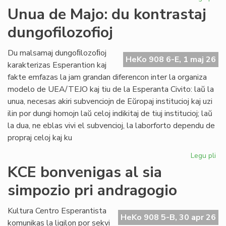
Int
Unua de Majo: du kontrastaj
re
dungofilozofioj
en
To
Du malsamaj dungoﬁlozoﬁoj
HeKo 908 6-E, 1 maj 26
karakterizas Esperantion kaj
fakte emfazas la jam grandan diferencon inter la organiza
modelo de UEA/TEJO kaj tiu de la Esperanta Civito: laŭ la
unua, necesas akiri subvenciojn de Eŭropaj institucioj kaj uzi
ilin por dungi homojn laŭ celoj indikitaj de tiuj institucioj; laŭ
la dua, ne eblas vivi el subvencioj, la laborforto dependu de
propraj celoj kaj ku
Legu pli
pri
Un
KCE bonvenigas al sia
de
simpozio pri andragogio
Maj
du
kon
Kultura Centro Esperantista
HeKo 908 5-B, 30 apr 26
dun
komunikas la ligilon por sekvi