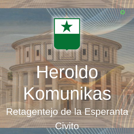
Skip
to
main
content
Heroldo
Komunikas
Retagentejo de la Esperanta
Civito