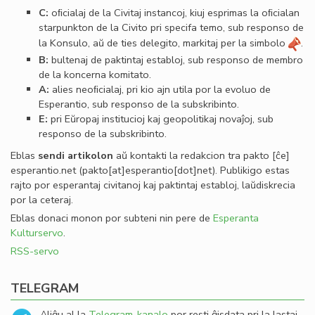
C:
oﬁcialaj de la Civitaj instancoj, kiuj esprimas la oﬁcialan
starpunkton de la Civito pri specifa temo, sub responso de
la Konsulo, aŭ de ties delegito, markitaj per la simbolo
.
B:
bultenaj de paktintaj establoj, sub responso de membro
de la koncerna komitato.
A:
alies neoﬁcialaj, pri kio ajn utila por la evoluo de
Esperantio, sub responso de la subskribinto.
E:
pri Eŭropaj institucioj kaj geopolitikaj novaĵoj, sub
responso de la subskribinto.
Eblas
sendi
artikolon
aŭ kontakti la redakcion tra
pakto
[ĉe]
esperantio
.
net
(pakto[at]esperantio[dot]net)
. Publikigo estas
rajto por esperantaj civitanoj kaj paktintaj establoj, laŭdiskrecia
por la ceteraj.
Eblas donaci monon por subteni nin pere de
Esperanta
Kulturservo
.
RSS-servo
TELEGRAM
Aliĝu al la
Telegram-kanalo
por resti ĝisdata pri la lastaj