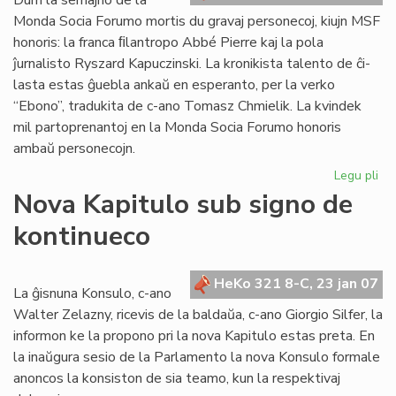
Dum la semajno de la
Monda Socia Forumo mortis du gravaj personecoj, kiujn MSF
honoris: la franca ﬁlantropo Abbé Pierre kaj la pola
ĵurnalisto Ryszard Kapuczinski. La kronikista talento de ĉi-
lasta estas ĝuebla ankaŭ en esperanto, per la verko
“Ebono”, tradukita de c-ano Tomasz Chmielik. La kvindek
mil partoprenantoj en la Monda Socia Forumo honoris
ambaŭ personecojn.
Legu pli
pri
Mo
Nova Kapitulo sub signo de
So
kontinueco
Fo
fe
en
HeKo 321 8-C, 23 jan 07
Na
La ĝisnuna Konsulo, c-ano
Walter Zelazny, ricevis de la baldaŭa, c-ano Giorgio Silfer, la
informon ke la propono pri la nova Kapitulo estas preta. En
la inaŭgura sesio de la Parlamento la nova Konsulo formale
anoncos la konsiston de sia teamo, kun la respektivaj