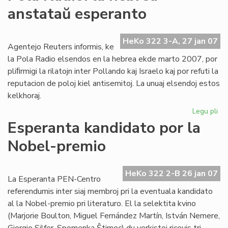
Ta
anstataŭ esperanto
de
la
Me
HeKo 322 3-A, 27 jan 07
Agentejo Reuters informis, ke
la Pola Radio elsendos en la hebrea ekde marto 2007, por
pliﬁrmigi la rilatojn inter Pollando kaj Israelo kaj por refuti la
reputacion de poloj kiel antisemitoj. La unuaj elsendoj estos
kelkhoraj.
Legu pli
pri
Po
Esperanta kandidato por la
Rad
Nobel-premio
la
he
an
HeKo 322 2-B 26 jan 07
es
La Esperanta PEN-Centro
referendumis inter siaj membroj pri la eventuala kandidato
al la Nobel-premio pri literaturo. El la selektita kvino
(Marjorie Boulton, Miguel Fernández Martín, István Nemere,