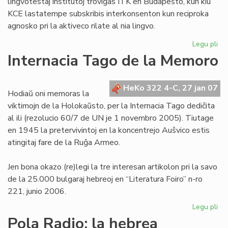
lingvotestaj institutoj troviĝas ITK en Budapeŝto, kun kiu
KCE lastatempe subskribis interkonsenton kun reciproka
agnosko pri la aktiveco rilate al nia lingvo.
Legu pli
pri
KE
Internacia Tago de la Memoro
ba
de
la
HeKo 322 4-C, 27 jan 07
Hodiaŭ oni memoras la
Civ
viktimojn de la Holokaŭsto, per la Internacia Tago dediĉita
te
al ili (rezolucio 60/7 de UN je 1 novembro 2005). Tiutage
en 1945 la pretervivintoj en la koncentrejo Auŝvico estis
atingitaj fare de la Ruĝa Armeo.
Jen bona okazo (re)legi la tre interesan artikolon pri la savo
de la 25.000 bulgaraj hebreoj en “Literatura Foiro” n-ro
221, junio 2006.
Legu pli
pri
Int
Pola Radio: la hebrea