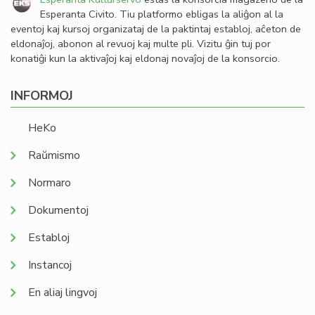
Esperanta Civito. Tiu platformo ebligas la aliĝon al la
eventoj kaj kursoj organizataj de la paktintaj establoj, aĉeton de
eldonaĵoj, abonon al revuoj kaj multe pli. Vizitu ĝin tuj por
konatiĝi kun la aktivaĵoj kaj eldonaj novaĵoj de la konsorcio.
INFORMOJ
HeKo
Raŭmismo
Normaro
Dokumentoj
Establoj
Instancoj
En aliaj lingvoj