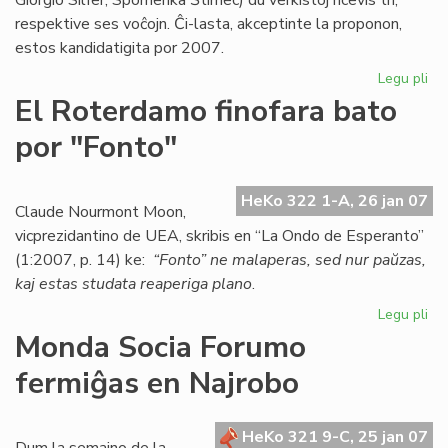
Giorgio Silfer, Spomenka Ŝtimec) du verkistoj ricevis tri,
respektive ses voĉojn. Ĉi-lasta, akceptinte la proponon,
estos kandidatigita por 2007.
Legu pli
pri
Es
El Roterdamo finofara bato
ka
por "Fonto"
po
la
No
HeKo 322 1-A, 26 jan 07
pr
Claude Nourmont Moon,
vicprezidantino de UEA, skribis en “La Ondo de Esperanto”
(1:2007, p. 14) ke:
“Fonto” ne malaperas, sed nur paŭzas,
kaj estas studata reaperiga plano
.
Legu pli
pri
El
Monda Socia Forumo
Ro
fermiĝas en Najrobo
fin
ba
po
HeKo 321 9-C, 25 jan 07
"F