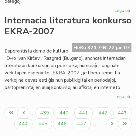
delegoj.
Legu pli
pri
No
Internacia literatura konkurso
Kap
EKRA-2007
su
si
de
HeKo 321 7-B, 22 jan 07
ko
Esperantista domo de kulturo
“D-ro Ivan Kirĉev”, Razgrad (Bulgario), anoncas internacian
literaturan konkurson pri poezio kaj humuraĵoj, originale
verkitaj en esperanto “EKRA-2007”, je libera temo. La
verkoj ne devas esti ĝis nun publikigitaj en periodaĵoj,
partoprenintaj en aliaj konkursoj aŭ aﬁŝitaj en Interneto.
Legu pli
pri
Int
Pagination
lit
Unua
Antaŭa
Paĝo
Paĝo
Paĝo
Paĝo
Aktual
439
440
441
442
443
…
ko
paĝo
paĝo
paĝo
EK
Paĝo
Paĝo
Paĝo
Paĝo
Next
Last
444
445
446
447
…
20
page
page