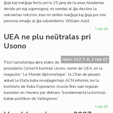
ĝoja kaj malĝoja festo pri la 25 jaroj de la unua Akademia
decido pri niaj supersignoj, mi sendas al ĝia destino la
sekvantan tekston, kiun mi skribis malĝoja kaj ĝoja por mia
persona omaĝo al ĝia subskribinto: William Auld.
Legu pli
pri
Ak
UEA ne plu neŭtralas pri
de
Usono
Es
pri
su
HeKo 322 7-A, 2 feb 07
al
Post lastatempa akra atako de
prezidanto Corsetti kontraŭ Usono, nome de UEA, en la
magazino “Le Monde diplomatique”, la 29an de januaro
ankaŭ la ŝtata kuba novaĵagentejo ACN informis, ke la
komitato de Kuba Esperanto-Asocio ﬁnis sian regulan
kunsidon en Havano per deklaro “kondamnanta la kontraŭ-
kuban politikon de Vaŝingtono”.
Legu pli
pri
UE