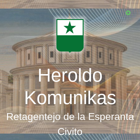
Skip
to
main
content
Heroldo
Komunikas
Retagentejo de la Esperanta
Civito