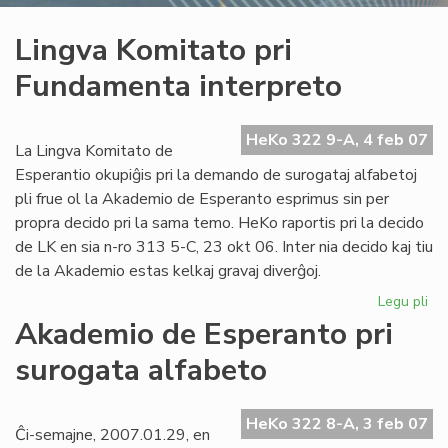
Lingva Komitato pri
Fundamenta interpreto
HeKo 322 9-A, 4 feb 07
La Lingva Komitato de
Esperantio okupiĝis pri la demando de surogataj alfabetoj
pli frue ol la Akademio de Esperanto esprimus sin per
propra decido pri la sama temo. HeKo raportis pri la decido
de LK en sia n-ro 313 5-C, 23 okt 06. Inter nia decido kaj tiu
de la Akademio estas kelkaj gravaj diverĝoj.
Legu pli
pri
Li
Akademio de Esperanto pri
Ko
surogata alfabeto
pri
Fu
int
HeKo 322 8-A, 3 feb 07
Ĉi-semajne, 2007.01.29, en