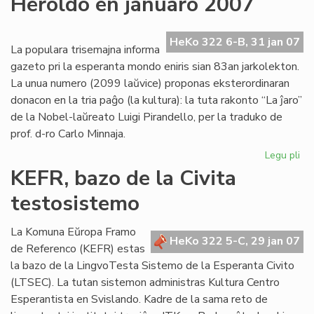
Heroldo en januaro 2007
ne
plu
ne
HeKo 322 6-B, 31 jan 07
La populara trisemajna informa
pri
gazeto pri la esperanta mondo eniris sian 83an jarkolekton.
Us
La unua numero (2099 laŭvice) proponas eksterordinaran
donacon en la tria paĝo (la kultura): la tuta rakonto “La ĵaro”
de la Nobel-laŭreato Luigi Pirandello, per la traduko de
prof. d-ro Carlo Minnaja.
Legu pli
pri
He
KEFR, bazo de la Civita
en
testosistemo
ja
20
La Komuna Eŭropa Framo
HeKo 322 5-C, 29 jan 07
de Referenco (KEFR) estas
la bazo de la LingvoTesta Sistemo de la Esperanta Civito
(LTSEC). La tutan sistemon administras Kultura Centro
Esperantista en Svislando. Kadre de la sama reto de