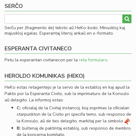
SERĈO
Serĉu per (fragmento de) teksto aŭ HeKo-kodo. Minuskloj kaj
majuskloj egalas. Esperantaj literoj ankaŭ en x-formato.
ESPERANTA CIVITANECO
Petu la esperantan civitanecon per la
reta formularo
.
HEROLDO KOMUNIKAS (HEKO)
HeKo estas retagentejo je la servo de la establoj en kaj apud la
Pakto por la Esperanta Civito, sub la imprimaturo de la Konsulo
aŭ delegito. La informoj estas:
C:
oﬁcialaj de la Civitaj instancoj, kiuj esprimas la oﬁcialan
starpunkton de la Civito pri specifa temo, sub responso de
la Konsulo, aŭ de ties delegito, markitaj per la simbolo
.
B:
bultenaj de paktintaj establoj, sub responso de membro
de la koncerna komitato.