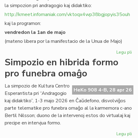
la simpozion pri andragogio kaj didaktiko:
http://kmeet.infomaniak.com/vktoqx4wp38bgjopyis35ouh
kaj la programon:
vendredon la 1an de majo
(mateno libera por la manifestacio de la Unua de Majo)
Legu pli
pri
KC
Simpozio en hibrida formo
bo
pro funebra omaĝo
al
sia
si
La simpozio de Kultura Centro
HeKo 908 4-B, 28 apr 26
pri
Esperantista pri “Andragogio
an
kaj didaktiko”, 1-3 majo 2026 en Ĉaŭdefono, disvolviĝos
parte telematike pro funebra omaĝo al la karmemora c-ano
Bertil Nilsson; duono de la intervenoj estos do virtualaj kaj
precipe en intervjua formo.
Legu pli
pri