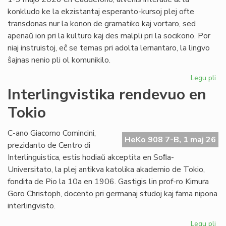
konkludo ke la ekzistantaj esperanto-kursoj plej ofte
transdonas nur la konon de gramatiko kaj vortaro, sed
apenaŭ ion pri la kulturo kaj des malpli pri la socikono. Por
niaj instruistoj, eĉ se temas pri adolta lernantaro, la lingvo
ŝajnas nenio pli ol komunikilo.
Legu pli
pri
Su
Interlingvistika rendevuo en
si
Tokio
pri
did
sti
C-ano Giacomo Comincini,
HeKo 908 7-B, 1 maj 26
al
prezidanto de Centro di
st
Interlinguistica, estis hodiaŭ akceptita en Soﬁa-
Universitato, la plej antikva katolika akademio de Tokio,
fondita de Pio la 10a en 1906. Gastigis lin prof-ro Kimura
Goro Christoph, docento pri germanaj studoj kaj fama nipona
interlingvisto.
Legu pli
pri