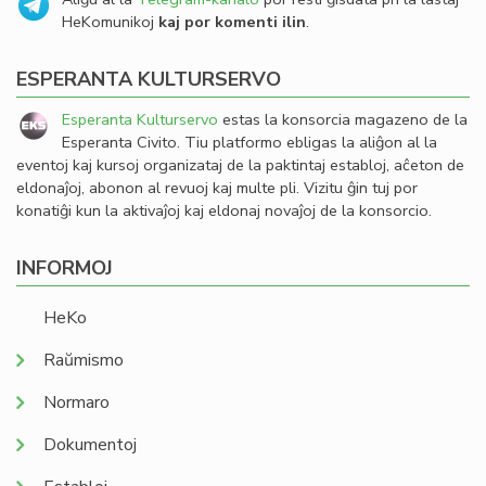
HeKomunikoj
kaj por komenti ilin
.
ESPERANTA KULTURSERVO
Esperanta Kulturservo
estas la konsorcia magazeno de la
Esperanta Civito. Tiu platformo ebligas la aliĝon al la
eventoj kaj kursoj organizataj de la paktintaj establoj, aĉeton de
eldonaĵoj, abonon al revuoj kaj multe pli. Vizitu ĝin tuj por
konatiĝi kun la aktivaĵoj kaj eldonaj novaĵoj de la konsorcio.
INFORMOJ
HeKo
Raŭmismo
Normaro
Dokumentoj