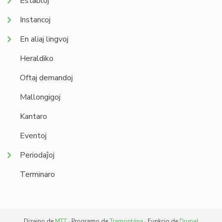
Establoj
Instancoj
En aliaj lingvoj
Heraldiko
Oftaj demandoj
Mallongigoj
Kantaro
Eventoj
Periodaĵoj
Terminaro
Dizajno de
MTT
· Programo de
Tramontána
· Funkcio de
Drupal