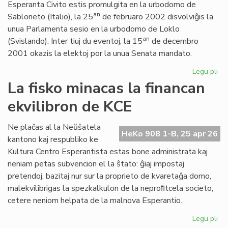
Esperanta Civito estis promulgita en la urbodomo de
an
Sabloneto (Italio), la 25
de februaro 2002 disvolviĝis la
unua Parlamenta sesio en la urbodomo de Loklo
an
(Svislando). Inter tiuj du eventoj, la 15
de decembro
2001 okazis la elektoj por la unua Senata mandato.
Legu pli
pri
Ar
La fisko minacas la financan
jub
ekvilibron de KCE
de
la
Es
Ne plaĉas al la Neŭŝatela
HeKo 908 1-B, 25 apr 26
Civ
kantono kaj respubliko ke
ini
Kultura Centro Esperantista estas bone administrata kaj
neniam petas subvencion el la ŝtato: ĝiaj impostaj
pretendoj, bazitaj nur sur la proprieto de kvaretaĝa domo,
malekvilibrigas la spezkalkulon de la neproﬁtcela societo,
cetere neniom helpata de la malnova Esperantio.
Legu pli
pri