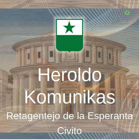
Skip
to
main
content
Heroldo
Komunikas
Retagentejo de la Esperanta
Civito