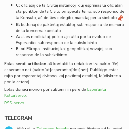
C:
oﬁcialaj de la Civitaj instancoj, kiuj esprimas la oﬁcialan
starpunkton de la Civito pri specifa temo, sub responso de
la Konsulo, aŭ de ties delegito, markitaj per la simbolo
.
B:
bultenaj de paktintaj establoj, sub responso de membro
de la koncerna komitato.
A:
alies neoﬁcialaj, pri kio ajn utila por la evoluo de
Esperantio, sub responso de la subskribinto.
E:
pri Eŭropaj institucioj kaj geopolitikaj novaĵoj, sub
responso de la subskribinto.
Eblas
sendi
artikolon
aŭ kontakti la redakcion tra
pakto
[ĉe]
esperantio
.
net
(pakto[at]esperantio[dot]net)
. Publikigo estas
rajto por esperantaj civitanoj kaj paktintaj establoj, laŭdiskrecia
por la ceteraj.
Eblas donaci monon por subteni nin pere de
Esperanta
Kulturservo
.
RSS-servo
TELEGRAM
Aliĝu al la
Telegram-kanalo
por resti ĝisdata pri la lastaj