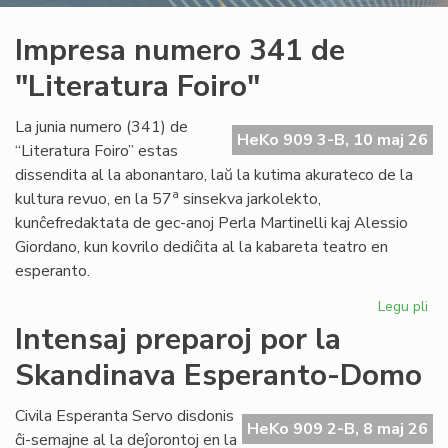
Impresa numero 341 de
"Literatura Foiro"
La junia numero (341) de
HeKo 909 3-B, 10 maj 26
“Literatura Foiro” estas
dissendita al la abonantaro, laŭ la kutima akurateco de la
a
kultura revuo, en la 57
sinsekva jarkolekto,
kunĉefredaktata de gec-anoj Perla Martinelli kaj Alessio
Giordano, kun kovrilo dediĉita al la kabareta teatro en
esperanto.
Legu pli
pri
Im
Intensaj preparoj por la
nu
Skandinava Esperanto-Domo
34
de
"Li
Civila Esperanta Servo disdonis
HeKo 909 2-B, 8 maj 26
Foi
ĉi-semajne al la deĵorontoj en la