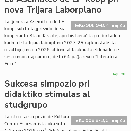
viz
nova Trijara Laborplano
om
al
De
La ĝenerala Asembleo de LF-
HeKo 908 9-8, 4 maj 26
Ku
koop, sub la tagprezido de sia
kooperanto Stano Keable, aprobis hieraŭ la produktadon
kadre de la trijara laborplano 2027-29 kaj konstatis la
rezultojn jam en 2026, aldone al la akurata eldonado de
ses dumonataj numeroj de la 64-paĝa revuo “Literatura
Foiro”.
Legu pli
pri
La
Sukcesa simpozio pri
As
didaktiko stimulas al
de
LF-
studgrupo
ko
pri
La interesa simpozio de Kultura
no
HeKo 908 8-B, 3 maj 26
Centro Esperantista, okazinta
Tri
La
1-3 majo 2026 en Ĉaŭdefono, alvenis interalie al la