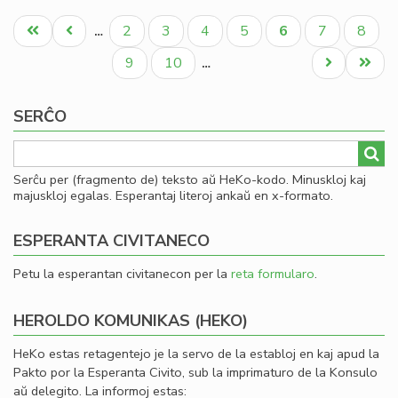
La
Pagination
fis
Unua
Antaŭa
Paĝo
Paĝo
Paĝo
Paĝo
Aktuala
Paĝo
Paĝo
2
3
4
5
6
7
8
…
mi
paĝo
paĝo
paĝo
la
Paĝo
Paĝo
Next
Last
9
10
…
fi
page
page
ekv
SERĈO
de
KC
Serĉu per (fragmento de) teksto aŭ HeKo-kodo. Minuskloj kaj
majuskloj egalas. Esperantaj literoj ankaŭ en x-formato.
ESPERANTA CIVITANECO
Petu la esperantan civitanecon per la
reta formularo
.
HEROLDO KOMUNIKAS (HEKO)
HeKo estas retagentejo je la servo de la establoj en kaj apud la
Pakto por la Esperanta Civito, sub la imprimaturo de la Konsulo
aŭ delegito. La informoj estas: