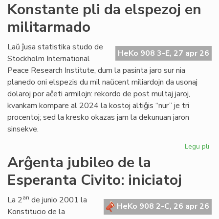
Si
Konstante pli da elspezoj en
en
militarmado
hib
fo
pr
Laŭ ĵusa statistika studo de
HeKo 908 3-E, 27 apr 26
fu
Stockholm International
om
Peace Research Institute, dum la pasinta jaro sur nia
planedo oni elspezis du mil naŭcent miliardojn da usonaj
dolaroj por aĉeti armilojn: rekordo de post multaj jaroj,
kvankam kompare al 2024 la kostoj altiĝis “nur” je tri
procentoj; sed la kresko okazas jam la dekunuan jaron
sinsekve.
Legu pli
pri
Ko
Arĝenta jubileo de la
pli
Esperanta Civito: iniciatoj
da
els
en
an
La 2
de junio 2001 la
HeKo 908 2-C, 26 apr 26
mi
Konstitucio de la