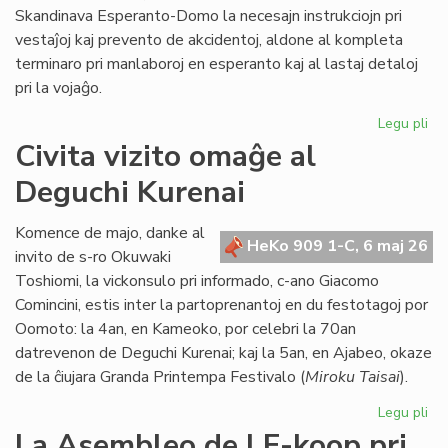
Skandinava Esperanto-Domo la necesajn instrukciojn pri
vestaĵoj kaj prevento de akcidentoj, aldone al kompleta
terminaro pri manlaboroj en esperanto kaj al lastaj detaloj
pri la vojaĝo.
Legu pli
pri
Int
Civita vizito omaĝe al
pre
Deguchi Kurenai
po
la
Sk
Komence de majo, danke al
HeKo 909 1-C, 6 maj 26
Es
invito de s-ro Okuwaki
Do
Toshiomi, la vickonsulo pri informado, c-ano Giacomo
Comincini, estis inter la partoprenantoj en du festotagoj por
Oomoto: la 4an, en Kameoko, por celebri la 70an
datrevenon de Deguchi Kurenai; kaj la 5an, en Ajabeo, okaze
de la ĉiujara Granda Printempa Festivalo (
Miroku Taisai
).
Legu pli
pri
Civ
La Asembleo de LF-koop pri