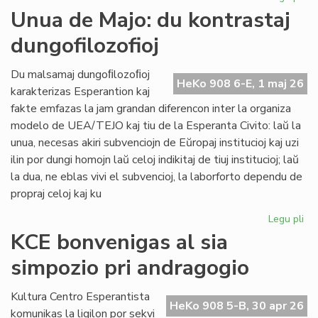
Int
Unua de Majo: du kontrastaj
re
dungofilozofioj
en
To
Du malsamaj dungoﬁlozoﬁoj
HeKo 908 6-E, 1 maj 26
karakterizas Esperantion kaj
fakte emfazas la jam grandan diferencon inter la organiza
modelo de UEA/TEJO kaj tiu de la Esperanta Civito: laŭ la
unua, necesas akiri subvenciojn de Eŭropaj institucioj kaj uzi
ilin por dungi homojn laŭ celoj indikitaj de tiuj institucioj; laŭ
la dua, ne eblas vivi el subvencioj, la laborforto dependu de
propraj celoj kaj ku
Legu pli
pri
Un
KCE bonvenigas al sia
de
simpozio pri andragogio
Maj
du
kon
Kultura Centro Esperantista
HeKo 908 5-B, 30 apr 26
dun
komunikas la ligilon por sekvi