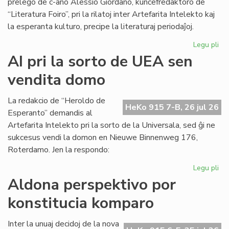
prelego de c-ano Alessio Giordano, kunĉefredaktoro de
“Literatura Foiro”, pri la rilatoj inter Artefarita Intelekto kaj
la esperanta kulturo, precipe la literaturaj periodaĵoj.
Legu pli
pri
Em
AI pri la sorto de UEA sen
un
vendita domo
ta
de
Kul
La redakcio de “Heroldo de
HeKo 915 7-B, 26 jul 26
Es
Esperanto” demandis al
Fes
Artefarita Intelekto pri la sorto de la Universala, sed ĝi ne
sukcesus vendi la domon en Nieuwe Binnenweg 176,
Roterdamo. Jen la respondo:
Legu pli
pri
AI
Aldona perspektivo por
pri
konstitucia komparo
la
sor
de
Inter la unuaj decidoj de la nova