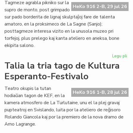
de
Tagmeze agrabla pikniko sur la
HeKo 916 2-B, 29 jul 26
Kul
supro de monto, post grimpado
Es
sur pado borderita de lignaj skulptaĵoj fare de talenta
Fes
amatoro, en la proksimeco de La Sagne (Sanjo);
posttagmeze interesa vizito en la unusola muzeo pri
torfejoj, plus prelego kaj kanta ateliero en aneksa, bone
ekipita salono.
Legu pli
pri
De
Talia la tria tago de Kultura
la
Esperanto-Festivalo
kv
ta
de
Teatro okupis la tutan
HeKo 916 1-B, 28 jul 26
Kul
hodiaŭan tagon de KEF, en la
Es
kamera atmosfero de La Turlutaine, unu el la plej gravaj
Fes
pupteatroj en Svislando, luita por la ateliero de reĝisoro
Rolando Giancola kaj por la premiero de la nova dramo de
Arno Lagrange.