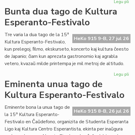
Legu pli
pri
Tal
Bunta dua tago de Kultura
la
Esperanto-Festivalo
tri
ta
de
a
Tre varia la dua tago de la 15
HeKo 915 9-B, 27 jul 26
Kul
Kultura Esperanto-Festivalo,
Es
kun prelegoj, ﬁlmo, ekskurseto, koncerto kaj kultura ĉeesto
Fes
de Japanio; ĉiam kun aprezata gastronomio kaj agrabla
vetero, kvazaŭ milde printempa je mil metroj de altitudo.
Legu pli
pri
Bu
Eminenta unua tago de
du
Kultura Esperanto-Festivalo
ta
de
Kul
Eminente bona la unua tago de
HeKo 915 8-B, 26 jul 26
Es
a
la 15
Kultura Esperanto-
Fes
Festivalo en Ĉaŭdefono, organizita de Studenta Esperanta
Ligo kaj Kultura Centro Esperantista, ekinta per inaŭgura