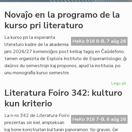
Novaĵo en la programo de la
kurso pri literaturo
La kurso pri la esperanta
HeKo 916 8-B, 7 aŭg 26
literaturo kadre de la akademia
jaro 2026/27 komenciĝos post kelkaj tagoj en Ĉaŭdefono,
tamen organizita de Esplora Instituto de Esperantologio; ĝi
daŭros du semestrojn kaj proponos, apud la institucia, po
unu monograﬁa kurso semestre.
Legu pli
pri
No
Literatura Foiro 342: kulturo
en
kun kriterio
la
pr
de
La n-ro 342 de
Literatura Foiro
HeKo 916 7-B, 6 aŭg 26
la
prezentas sin kiel ampleksan
ku
kaj bone konstruitan kulturan panoramon: tio gravas, ĉar