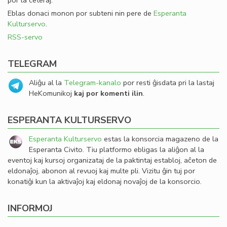
por la ceteraj.
Eblas donaci monon por subteni nin pere de
Esperanta
Kulturservo
.
RSS-servo
TELEGRAM
Aliĝu al la
Telegram-kanalo
por resti ĝisdata pri la lastaj
HeKomunikoj
kaj por komenti ilin
.
ESPERANTA KULTURSERVO
Esperanta Kulturservo
estas la konsorcia magazeno de la
Esperanta Civito. Tiu platformo ebligas la aliĝon al la
eventoj kaj kursoj organizataj de la paktintaj establoj, aĉeton de
eldonaĵoj, abonon al revuoj kaj multe pli. Vizitu ĝin tuj por
konatiĝi kun la aktivaĵoj kaj eldonaj novaĵoj de la konsorcio.
INFORMOJ