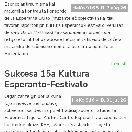
Do
Esence antiraŭmisma kaj
riv
HeKo 916 5-B, 2 aŭg 26
malamika kontraŭ la konsorcio
aŭ
de la Esperanta Civito (rifuzante eĉ objektivan kaj tial
riv
favoran raporton pri Kultura Esperanto-Festivalo, verkitan
de s-ro Ulrich Matthias), la skandalema nordeŭropa
retgazeto LibFol paradokse helpis al la likvido de la ĉefa
malamiko de raŭmismo, nome la burokrata aparato en
Roterdamo.
Legu pli
pri
La
Sukcesa 15a Kultura
pa
Esperanto-Festivalo
de
Lib
Organizante ĝin por la kvina
HeKo 916 4-B, 31 jul 26
fojo sinsekve, sen publikaj
subvencioj kaj des malpli el tradiciaj societoj, Studenta
Esperanta Ligo kaj Kultura Centro Esperantista superis ĉiun
landon kie okazis KEF, favore al Svislando: ĉi-foje la
partoprenantoj devenis el la eduklingvoj angla, esperanta,