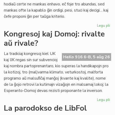
pri
hodiaŭ certe ne mankas enhavo, eĉ foje tro abundas, sed
lit
mankas ofte la kapablo ĝin ordigi, pesi, stuci kaj decigi… kaj
ĉefe proponi ĝin per taŭga kriterio.
Legu pli
pri
Lit
Kongresoj kaj Domoj: rivalte
Foi
aŭ rivale?
34
kul
ku
La tradiciaj kongresoj kiel UK
HeKo 916 6-B, 5 aŭg 26
kri
kaj IJK regas sin sur subvencioj
kaj nombra partoprenantaro, kio superas la handikapojn pro
la kotizoj, tro (mal)varma klimato, veturkostoj, malforta
programo aŭ malsuﬁĉaj manĝoj (kvante kaj kvalite), nome
de la ĝojo retrovi la kutimajn vizaĝojn en malsamaj lokoj; la
Esperanto-Domoj devas rezisti proponante la inverson.
Legu pli
pri
Ko
La parodokso de LibFol
kaj