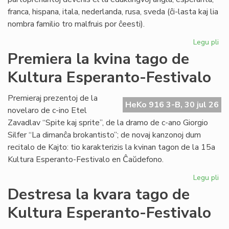
franca, hispana, itala, nederlanda, rusa, sveda (ĉi-lasta kaj lia
nombra familio tro malfruis por ĉeesti).
Legu pli
pri
Su
Premiera la kvina tago de
15
Kultura Esperanto-Festivalo
Kul
Es
Fes
Premieraj prezentoj de la
HeKo 916 3-B, 30 jul 26
novelaro de c-ino Etel
Zavadlav “Spite kaj sprite”, de la dramo de c-ano Giorgio
Silfer “La dimanĉa brokantisto”; de novaj kanzonoj dum
recitalo de Kajto: tio karakterizis la kvinan tagon de la 15a
Kultura Esperanto-Festivalo en Ĉaŭdefono.
Legu pli
pri
Pr
Destresa la kvara tago de
la
Kultura Esperanto-Festivalo
kvi
ta