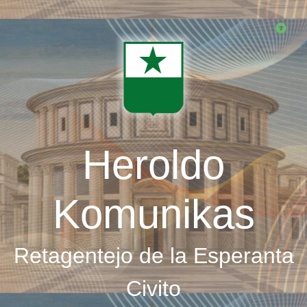
Skip
to
main
content
Heroldo
Komunikas
Retagentejo de la Esperanta
Civito