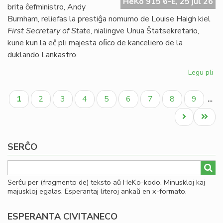
HeKo 915 6-E, 25 jul 26
UE
brita ĉefministro, Andy
se
Burnham, reliefas la prestiĝa nomumo de Louise Haigh kiel
ve
First Secretary of State
, nialingve Unua Ŝtatsekretario,
do
kune kun la eĉ pli majesta oﬁco de kanceliero de la
duklando Lankastro.
Legu pli
pri
Al
Pagination
pe
Aktuala
Paĝo
Paĝo
Paĝo
Paĝo
Paĝo
Paĝo
Paĝo
Paĝo
1
2
3
4
5
6
7
8
9
…
po
paĝo
kon
Next
Last
ko
page
page
SERĈO
Serĉu per (fragmento de) teksto aŭ HeKo-kodo. Minuskloj kaj
majuskloj egalas. Esperantaj literoj ankaŭ en x-formato.
ESPERANTA CIVITANECO