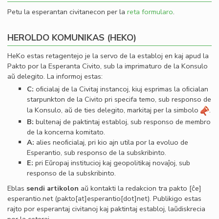
Petu la esperantan civitanecon per la
reta formularo
.
HEROLDO KOMUNIKAS (HEKO)
HeKo estas retagentejo je la servo de la establoj en kaj apud la
Pakto por la Esperanta Civito, sub la imprimaturo de la Konsulo
aŭ delegito. La informoj estas:
C:
oﬁcialaj de la Civitaj instancoj, kiuj esprimas la oﬁcialan
starpunkton de la Civito pri specifa temo, sub responso de
la Konsulo, aŭ de ties delegito, markitaj per la simbolo
.
B:
bultenaj de paktintaj establoj, sub responso de membro
de la koncerna komitato.
A:
alies neoﬁcialaj, pri kio ajn utila por la evoluo de
Esperantio, sub responso de la subskribinto.
E:
pri Eŭropaj institucioj kaj geopolitikaj novaĵoj, sub
responso de la subskribinto.
Eblas
sendi
artikolon
aŭ kontakti la redakcion tra
pakto
[ĉe]
esperantio
.
net
(pakto[at]esperantio[dot]net)
. Publikigo estas
rajto por esperantaj civitanoj kaj paktintaj establoj, laŭdiskrecia