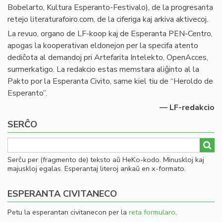
Bobelarto, Kultura Esperanto-Festivalo), de la progresanta
retejo literaturafoiro.com, de la ciferiga kaj arkiva aktivecoj.
La revuo, organo de LF-koop kaj de Esperanta PEN-Centro,
apogas la kooperativan eldonejon per la specifa atento
dediĉota al demandoj pri Artefarita Intelekto, OpenAcces,
surmerkatigo. La redakcio estas memstara aliĝinto al la
Pakto por la Esperanta Civito, same kiel tiu de “Heroldo de
Esperanto”.
— LF-redakcio
SERĈO
Serĉu per (fragmento de) teksto aŭ HeKo-kodo. Minuskloj kaj
majuskloj egalas. Esperantaj literoj ankaŭ en x-formato.
ESPERANTA CIVITANECO
Petu la esperantan civitanecon per la
reta formularo
.