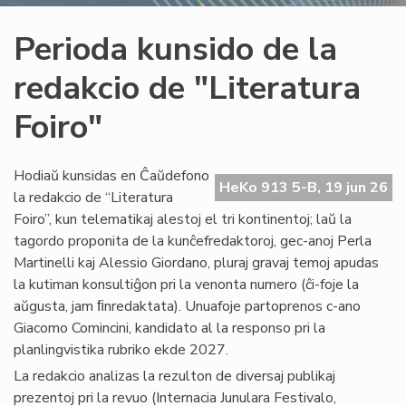
Perioda kunsido de la
redakcio de "Literatura
Foiro"
Hodiaŭ kunsidas en Ĉaŭdefono
HeKo 913 5-B, 19 jun 26
la redakcio de “Literatura
Foiro”, kun telematikaj alestoj el tri kontinentoj; laŭ la
tagordo proponita de la kunĉefredaktoroj, gec-anoj Perla
Martinelli kaj Alessio Giordano, pluraj gravaj temoj apudas
la kutiman konsultiĝon pri la venonta numero (ĉi-foje la
aŭgusta, jam ﬁnredaktata). Unuafoje partoprenos c-ano
Giacomo Comincini, kandidato al la responso pri la
planlingvistika rubriko ekde 2027.
La redakcio analizas la rezulton de diversaj publikaj
prezentoj pri la revuo (Internacia Junulara Festivalo,