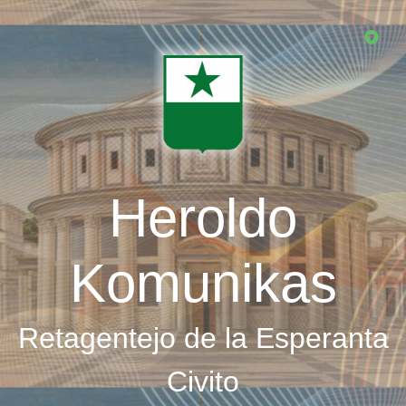
Skip
to
main
content
Heroldo
Komunikas
Retagentejo de la Esperanta
Civito