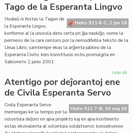
Tago de la Esperanta Lingvo
ret
po
Lit
Hodiaŭ ni festas la Tagon de
HeKo 911 8-C, 2 jun 26
Foi
la Esperanta Lingvo,
konforme al la unusola dato certa pri ĝia naskiĝo, nome la
permeso de la cara cenzuro por la nemodifebla teksto de la
Unua Libro; samtempe ekas la arĝenta jubileo de la
Esperanta Civito, kies konstitucio estis promulgita en
Sabloneto 2 junio 2001.
Legu pli
pri
Jub
Atentigo por deĵorantoj ene
ar
de Civila Esperanta Servo
la
ĉi-
jar
Civila Esperanta Servo
HeKo 911 7-B, 30 maj 26
Ta
memorigas ke la tempo por la
de
volontula deĵoro en ajna projekto kaj en ajna kontinento
la
estas ekvivalenta al volontula soldatservo; konsekvence
Es