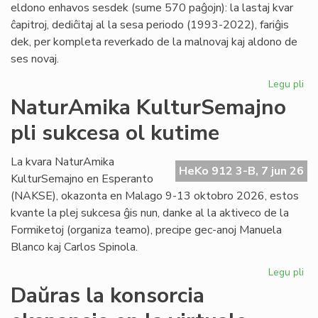
eldono enhavos sesdek (sume 570 paĝojn): la lastaj kvar
ĉapitroj, dediĉitaj al la sesa periodo (1993-2022), fariĝis
dek, per kompleta reverkado de la malnovaj kaj aldono de
ses novaj.
Legu pli
pri
"Hi
NaturAmika KulturSemajno
de
pli sukcesa ol kutime
la
es
lit
La kvara NaturAmika
HeKo 912 3-B, 7 jun 26
se
KulturSemajno en Esperanto
ĉap
(NAKSE), okazonta en Malago 9-13 oktobro 2026, estos
kvante la plej sukcesa ĝis nun, danke al la aktiveco de la
Formiketoj (organiza teamo), precipe gec-anoj Manuela
Blanco kaj Carlos Spinola.
Legu pli
pri
Na
Daŭras la konsorcia
Ku
pli