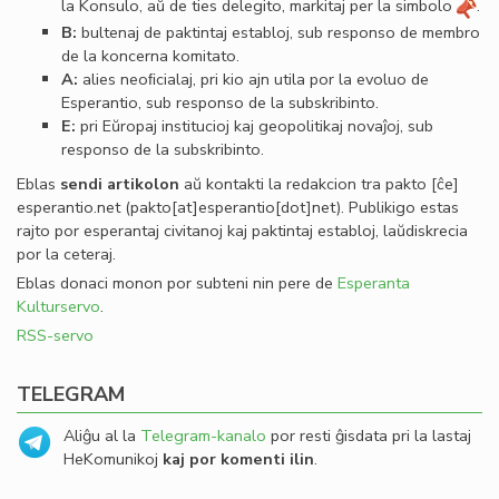
la Konsulo, aŭ de ties delegito, markitaj per la simbolo
.
B:
bultenaj de paktintaj establoj, sub responso de membro
de la koncerna komitato.
A:
alies neoﬁcialaj, pri kio ajn utila por la evoluo de
Esperantio, sub responso de la subskribinto.
E:
pri Eŭropaj institucioj kaj geopolitikaj novaĵoj, sub
responso de la subskribinto.
Eblas
sendi
artikolon
aŭ kontakti la redakcion tra
pakto
[ĉe]
esperantio
.
net
(pakto[at]esperantio[dot]net)
. Publikigo estas
rajto por esperantaj civitanoj kaj paktintaj establoj, laŭdiskrecia
por la ceteraj.
Eblas donaci monon por subteni nin pere de
Esperanta
Kulturservo
.
RSS-servo
TELEGRAM
Aliĝu al la
Telegram-kanalo
por resti ĝisdata pri la lastaj
HeKomunikoj
kaj por komenti ilin
.