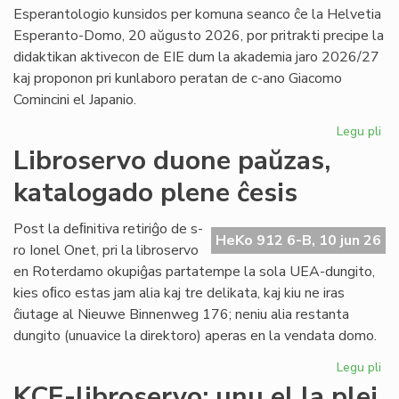
la
Esperantologio kunsidos per komuna seanco ĉe la Helvetia
in
Esperanto-Domo, 20 aŭgusto 2026, por pritrakti precipe la
de
didaktikan aktivecon de EIE dum la akademia jaro 2026/27
Lit
kaj proponon pri kunlaboro peratan de c-ano Giacomo
Foi
Comincini el Japanio.
Legu pli
pri
EIE
Libroservo duone paŭzas,
Ko
katalogado plene ĉesis
ku
en
Sv
Post la deﬁnitiva retiriĝo de s-
HeKo 912 6-B, 10 jun 26
po
ro Ionel Onet, pri la libroservo
du
en Roterdamo okupiĝas partatempe la sola UEA-dungito,
mo
kies oﬁco estas jam alia kaj tre delikata, kaj kiu ne iras
ĉiutage al Nieuwe Binnenweg 176; neniu alia restanta
dungito (unuavice la direktoro) aperas en la vendata domo.
Legu pli
pri
Lib
KCE-libroservo: unu el la plej