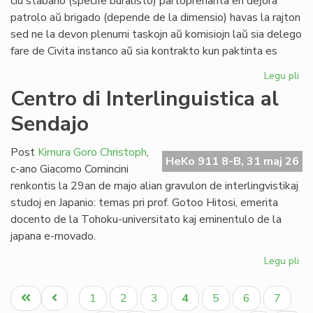
ĉiu stabano (specife buralisto) partoprenanta en deĵora
Li
patrolo aŭ brigado (depende de la dimensio) havas la rajton
sed ne la devon plenumi taskojn aŭ komisiojn laŭ sia delego
fare de Civita instanco aŭ sia kontrakto kun paktinta es
Legu pli
pri
At
Centro di Interlinguistica al
po
Sendajo
deĵ
en
de
Post
Kimura Goro Christoph
,
HeKo 911 8-B, 31 maj 26
Civ
c-ano Giacomo Comincini
Es
renkontis la 29an de majo alian gravulon de interlingvistikaj
Se
studoj en Japanio: temas pri prof. Gotoo Hitosi, emerita
docento de la Tohoku-universitato kaj eminentulo de la
japana e-movado.
Legu pli
pri
Ce
Pagination
di
Unua
Antaŭa
Paĝo
Paĝo
Paĝo
Aktuala
Paĝo
Paĝo
Paĝo
1
2
3
4
5
6
7
Int