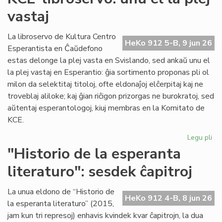
du
vastaj
pa
ka
pl
La libroservo de Kultura Centro
HeKo 912 5-B, 9 jun 26
ĉes
Esperantista en Ĉaŭdefono
estas delonge la plej vasta en Svislando, sed ankaŭ unu el
la plej vastaj en Esperantio: ĝia sortimento proponas pli ol
milon da selektitaj titoloj, ofte eldonaĵoj elĉerpitaj kaj ne
troveblaj aliloke; kaj ĝian riĉigon prizorgas ne burokratoj, sed
aŭtentaj esperantologoj, kiuj membras en la Komitato de
KCE.
Legu pli
pri
KC
"Historio de la esperanta
lib
literaturo": sesdek ĉapitroj
un
el
la
La unua eldono de “Historio de
HeKo 912 4-B, 8 jun 26
ple
la esperanta literaturo” (2015,
vas
jam kun tri represoj) enhavis kvindek kvar ĉapitrojn, la dua