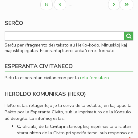
paĝo
paĝo
paĝo
al
Paĝo
Paĝo
Next
Last
8
9
…
Se
page
page
SERĈO
Serĉu per (fragmento de) teksto aŭ HeKo-kodo. Minuskloj kaj
majuskloj egalas. Esperantaj literoj ankaŭ en x-formato.
ESPERANTA CIVITANECO
Petu la esperantan civitanecon per la
reta formularo
.
HEROLDO KOMUNIKAS (HEKO)
HeKo estas retagentejo je la servo de la establoj en kaj apud la
Pakto por la Esperanta Civito, sub la imprimaturo de la Konsulo
aŭ delegito. La informoj estas:
C:
oﬁcialaj de la Civitaj instancoj, kiuj esprimas la oﬁcialan
starpunkton de la Civito pri specifa temo, sub responso de