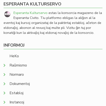
ESPERANTA KULTURSERVO
Esperanta Kulturservo
estas la konsorcia magazeno de la
Esperanta Civito. Tiu platformo ebligas la aliĝon al la
eventoj kaj kursoj organizataj de la paktintaj establoj, aĉeton de
eldonaĵoj, abonon al revuoj kaj multe pli. Vizitu ĝin tuj por
konatiĝi kun la aktivaĵoj kaj eldonaj novaĵoj de la konsorcio.
INFORMOJ
HeKo
Raŭmismo
Normaro
Dokumentoj
Establoj
Instancoj