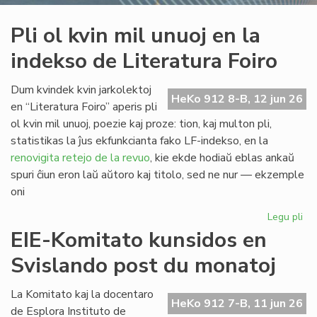
Pli ol kvin mil unuoj en la
indekso de Literatura Foiro
Dum kvindek kvin jarkolektoj
HeKo 912 8-B, 12 jun 26
en “Literatura Foiro” aperis pli
ol kvin mil unuoj, poezie kaj proze: tion, kaj multon pli,
statistikas la ĵus ekfunkcianta fako LF-indekso, en la
renovigita retejo de la revuo
, kie ekde hodiaŭ eblas ankaŭ
spuri ĉiun eron laŭ aŭtoro kaj titolo, sed ne nur — ekzemple
oni
Legu pli
pri
Pli
EIE-Komitato kunsidos en
ol
Svislando post du monatoj
kvi
mil
un
La Komitato kaj la docentaro
HeKo 912 7-B, 11 jun 26
en
de Esplora Instituto de