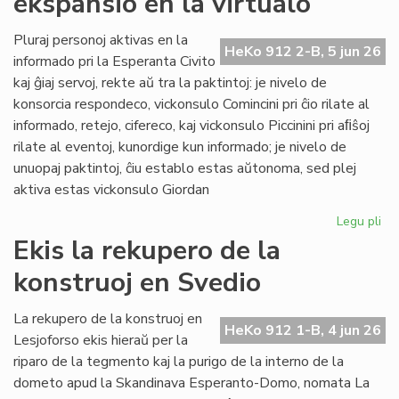
ekspansio en la virtualo
su
ol
Pluraj personoj aktivas en la
HeKo 912 2-B, 5 jun 26
ku
informado pri la Esperanta Civito
kaj ĝiaj servoj, rekte aŭ tra la paktintoj: je nivelo de
konsorcia respondeco, vickonsulo Comincini pri ĉio rilate al
informado, retejo, cifereco, kaj vickonsulo Piccinini pri aﬁŝoj
rilate al eventoj, kunordige kun informado; je nivelo de
unuopaj paktintoj, ĉiu establo estas aŭtonoma, sed plej
aktiva estas vickonsulo Giordan
Legu pli
pri
Da
Ekis la rekupero de la
la
konstruoj en Svedio
ko
ek
en
La rekupero de la konstruoj en
HeKo 912 1-B, 4 jun 26
la
Lesjoforso ekis hieraŭ per la
vir
riparo de la tegmento kaj la purigo de la interno de la
dometo apud la Skandinava Esperanto-Domo, nomata La