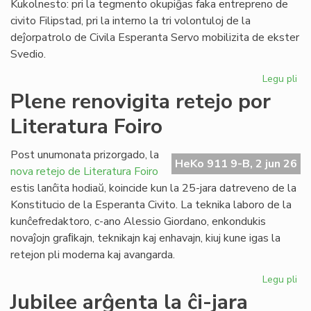
Kukolnesto: pri la tegmento okupiĝas faka entrepreno de
civito Filipstad, pri la interno la tri volontuloj de la
deĵorpatrolo de Civila Esperanta Servo mobilizita de ekster
Svedio.
Legu pli
pri
Eki
Plene renovigita retejo por
la
Literatura Foiro
re
de
la
Post unumonata prizorgado, la
HeKo 911 9-B, 2 jun 26
kon
nova retejo de Literatura Foiro
en
estis lanĉita hodiaŭ, koincide kun la 25-jara datreveno de la
Sv
Konstitucio de la Esperanta Civito. La teknika laboro de la
kunĉefredaktoro, c-ano Alessio Giordano, enkondukis
novaĵojn graﬁkajn, teknikajn kaj enhavajn, kiuj kune igas la
retejon pli moderna kaj avangarda.
Legu pli
pri
Pl
Jubilee arĝenta la ĉi-jara
ren