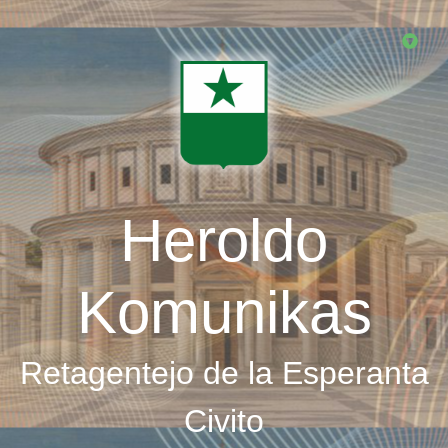
Skip
to
main
content
Heroldo
Komunikas
Retagentejo de la Esperanta
Civito