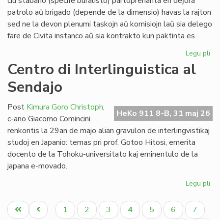
ĉiu stabano (specife buralisto) partoprenanta en deĵora
Li
patrolo aŭ brigado (depende de la dimensio) havas la rajton
sed ne la devon plenumi taskojn aŭ komisiojn laŭ sia delego
fare de Civita instanco aŭ sia kontrakto kun paktinta es
Legu pli
pri
At
Centro di Interlinguistica al
po
Sendajo
deĵ
en
de
Post
Kimura Goro Christoph
,
HeKo 911 8-B, 31 maj 26
Civ
c-ano Giacomo Comincini
Es
renkontis la 29an de majo alian gravulon de interlingvistikaj
Se
studoj en Japanio: temas pri prof. Gotoo Hitosi, emerita
docento de la Tohoku-universitato kaj eminentulo de la
japana e-movado.
Legu pli
pri
Ce
Pagination
di
Unua
Antaŭa
Paĝo
Paĝo
Paĝo
Aktuala
Paĝo
Paĝo
Paĝo
1
2
3
4
5
6
7
Int