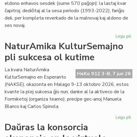
eldono enhavos sesdek (sume 570 paĝojn): la lastaj kvar
ĉapitroj, dediĉitaj al la sesa periodo (1993-2022), fariĝis
dek, per kompleta reverkado de la malnovaj kaj aldono de
ses novaj.
Legu pli
pri
"Hi
NaturAmika KulturSemajno
de
pli sukcesa ol kutime
la
es
lit
La kvara NaturAmika
HeKo 912 3-B, 7 jun 26
se
KulturSemajno en Esperanto
ĉap
(NAKSE), okazonta en Malago 9-13 oktobro 2026, estos
kvante la plej sukcesa ĝis nun, danke al la aktiveco de la
Formiketoj (organiza teamo), precipe gec-anoj Manuela
Blanco kaj Carlos Spinola.
Legu pli
pri
Na
Daŭras la konsorcia
Ku
pli