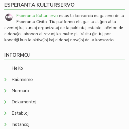
ESPERANTA KULTURSERVO
Esperanta Kulturservo
estas la konsorcia magazeno de la
Esperanta Civito. Tiu platformo ebligas la aliĝon al la
eventoj kaj kursoj organizataj de la paktintaj establoj, aĉeton de
eldonaĵoj, abonon al revuoj kaj multe pli. Vizitu ĝin tuj por
konatiĝi kun la aktivaĵoj kaj eldonaj novaĵoj de la konsorcio.
INFORMOJ
HeKo
Raŭmismo
Normaro
Dokumentoj
Establoj
Instancoj