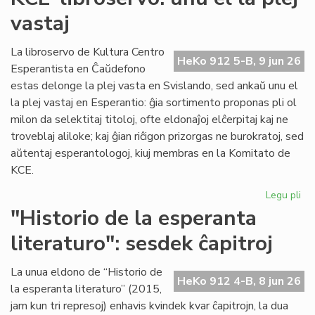
du
vastaj
pa
ka
pl
La libroservo de Kultura Centro
HeKo 912 5-B, 9 jun 26
ĉes
Esperantista en Ĉaŭdefono
estas delonge la plej vasta en Svislando, sed ankaŭ unu el
la plej vastaj en Esperantio: ĝia sortimento proponas pli ol
milon da selektitaj titoloj, ofte eldonaĵoj elĉerpitaj kaj ne
troveblaj aliloke; kaj ĝian riĉigon prizorgas ne burokratoj, sed
aŭtentaj esperantologoj, kiuj membras en la Komitato de
KCE.
Legu pli
pri
KC
"Historio de la esperanta
lib
literaturo": sesdek ĉapitroj
un
el
la
La unua eldono de “Historio de
HeKo 912 4-B, 8 jun 26
ple
la esperanta literaturo” (2015,
vas
jam kun tri represoj) enhavis kvindek kvar ĉapitrojn, la dua