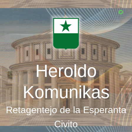
Skip
to
main
content
Heroldo
Komunikas
Retagentejo de la Esperanta
Civito