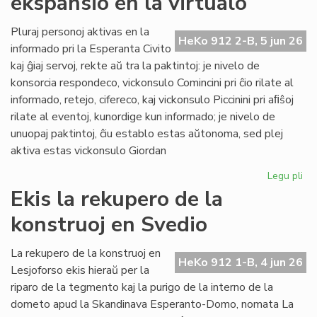
ekspansio en la virtualo
su
ol
Pluraj personoj aktivas en la
HeKo 912 2-B, 5 jun 26
ku
informado pri la Esperanta Civito
kaj ĝiaj servoj, rekte aŭ tra la paktintoj: je nivelo de
konsorcia respondeco, vickonsulo Comincini pri ĉio rilate al
informado, retejo, cifereco, kaj vickonsulo Piccinini pri aﬁŝoj
rilate al eventoj, kunordige kun informado; je nivelo de
unuopaj paktintoj, ĉiu establo estas aŭtonoma, sed plej
aktiva estas vickonsulo Giordan
Legu pli
pri
Da
Ekis la rekupero de la
la
konstruoj en Svedio
ko
ek
en
La rekupero de la konstruoj en
HeKo 912 1-B, 4 jun 26
la
Lesjoforso ekis hieraŭ per la
vir
riparo de la tegmento kaj la purigo de la interno de la
dometo apud la Skandinava Esperanto-Domo, nomata La