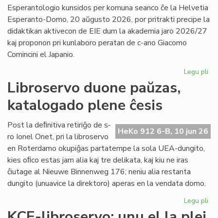
la
Esperantologio kunsidos per komuna seanco ĉe la Helvetia
in
Esperanto-Domo, 20 aŭgusto 2026, por pritrakti precipe la
de
didaktikan aktivecon de EIE dum la akademia jaro 2026/27
Lit
kaj proponon pri kunlaboro peratan de c-ano Giacomo
Foi
Comincini el Japanio.
Legu pli
pri
EIE
Libroservo duone paŭzas,
Ko
katalogado plene ĉesis
ku
en
Sv
Post la deﬁnitiva retiriĝo de s-
HeKo 912 6-B, 10 jun 26
po
ro Ionel Onet, pri la libroservo
du
en Roterdamo okupiĝas partatempe la sola UEA-dungito,
mo
kies oﬁco estas jam alia kaj tre delikata, kaj kiu ne iras
ĉiutage al Nieuwe Binnenweg 176; neniu alia restanta
dungito (unuavice la direktoro) aperas en la vendata domo.
Legu pli
pri
Lib
KCE-libroservo: unu el la plej