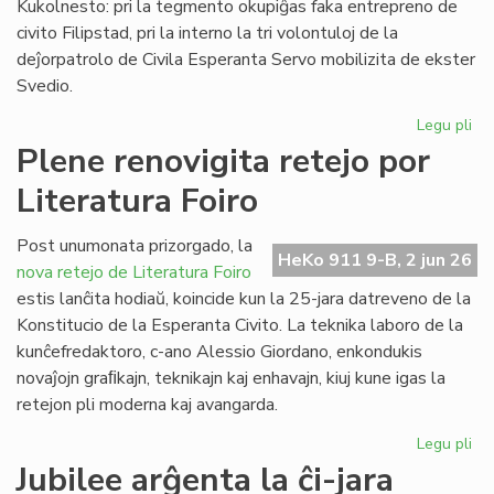
Kukolnesto: pri la tegmento okupiĝas faka entrepreno de
civito Filipstad, pri la interno la tri volontuloj de la
deĵorpatrolo de Civila Esperanta Servo mobilizita de ekster
Svedio.
Legu pli
pri
Eki
Plene renovigita retejo por
la
Literatura Foiro
re
de
la
Post unumonata prizorgado, la
HeKo 911 9-B, 2 jun 26
kon
nova retejo de Literatura Foiro
en
estis lanĉita hodiaŭ, koincide kun la 25-jara datreveno de la
Sv
Konstitucio de la Esperanta Civito. La teknika laboro de la
kunĉefredaktoro, c-ano Alessio Giordano, enkondukis
novaĵojn graﬁkajn, teknikajn kaj enhavajn, kiuj kune igas la
retejon pli moderna kaj avangarda.
Legu pli
pri
Pl
Jubilee arĝenta la ĉi-jara
ren