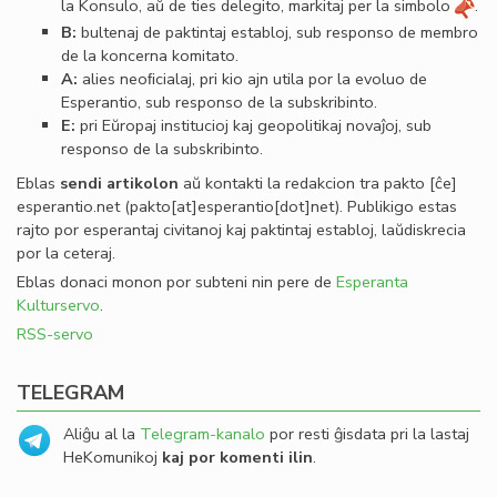
la Konsulo, aŭ de ties delegito, markitaj per la simbolo
.
B:
bultenaj de paktintaj establoj, sub responso de membro
de la koncerna komitato.
A:
alies neoﬁcialaj, pri kio ajn utila por la evoluo de
Esperantio, sub responso de la subskribinto.
E:
pri Eŭropaj institucioj kaj geopolitikaj novaĵoj, sub
responso de la subskribinto.
Eblas
sendi
artikolon
aŭ kontakti la redakcion tra
pakto
[ĉe]
esperantio
.
net
(pakto[at]esperantio[dot]net)
. Publikigo estas
rajto por esperantaj civitanoj kaj paktintaj establoj, laŭdiskrecia
por la ceteraj.
Eblas donaci monon por subteni nin pere de
Esperanta
Kulturservo
.
RSS-servo
TELEGRAM
Aliĝu al la
Telegram-kanalo
por resti ĝisdata pri la lastaj
HeKomunikoj
kaj por komenti ilin
.