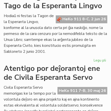
Tago de la Esperanta Lingvo
ret
po
Lit
Hodiaŭ ni festas la Tagon de
HeKo 911 8-C, 2 jun 26
Foi
la Esperanta Lingvo,
konforme al la unusola dato certa pri ĝia naskiĝo, nome la
permeso de la cara cenzuro por la nemodifebla teksto de la
Unua Libro; samtempe ekas la arĝenta jubileo de la
Esperanta Civito, kies konstitucio estis promulgita en
Sabloneto 2 junio 2001.
Legu pli
pri
Jub
Atentigo por deĵorantoj ene
ar
de Civila Esperanta Servo
la
ĉi-
jar
Civila Esperanta Servo
HeKo 911 7-B, 30 maj 26
Ta
memorigas ke la tempo por la
de
volontula deĵoro en ajna projekto kaj en ajna kontinento
la
estas ekvivalenta al volontula soldatservo; konsekvence
Es