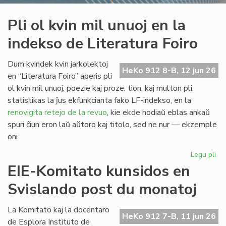
Pli ol kvin mil unuoj en la
indekso de Literatura Foiro
Dum kvindek kvin jarkolektoj
HeKo 912 8-B, 12 jun 26
en “Literatura Foiro” aperis pli
ol kvin mil unuoj, poezie kaj proze: tion, kaj multon pli,
statistikas la ĵus ekfunkcianta fako LF-indekso, en la
renovigita retejo de la revuo
, kie ekde hodiaŭ eblas ankaŭ
spuri ĉiun eron laŭ aŭtoro kaj titolo, sed ne nur — ekzemple
oni
Legu pli
pri
Pli
EIE-Komitato kunsidos en
ol
Svislando post du monatoj
kvi
mil
un
La Komitato kaj la docentaro
HeKo 912 7-B, 11 jun 26
en
de Esplora Instituto de