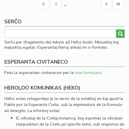
paĝo
paĝo
paĝo
al
Paĝo
Paĝo
Next
Last
8
9
…
Se
page
page
SERĈO
Serĉu per (fragmento de) teksto aŭ HeKo-kodo. Minuskloj kaj
majuskloj egalas. Esperantaj literoj ankaŭ en x-formato.
ESPERANTA CIVITANECO
Petu la esperantan civitanecon per la
reta formularo
.
HEROLDO KOMUNIKAS (HEKO)
HeKo estas retagentejo je la servo de la establoj en kaj apud la
Pakto por la Esperanta Civito, sub la imprimaturo de la Konsulo
aŭ delegito. La informoj estas:
C:
oﬁcialaj de la Civitaj instancoj, kiuj esprimas la oﬁcialan
starpunkton de la Civito pri specifa temo, sub responso de