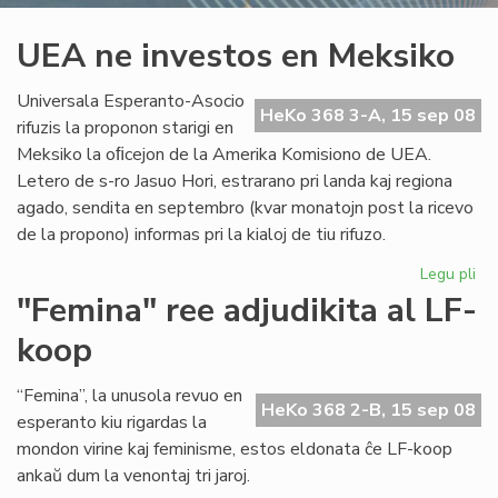
UEA ne investos en Meksiko
Universala Esperanto-Asocio
HeKo 368 3-A, 15 sep 08
rifuzis la proponon starigi en
Meksiko la oﬁcejon de la Amerika Komisiono de UEA.
Letero de s-ro Jasuo Hori, estrarano pri landa kaj regiona
agado, sendita en septembro (kvar monatojn post la ricevo
de la propono) informas pri la kialoj de tiu rifuzo.
Legu pli
pri
UE
"Femina" ree adjudikita al LF-
ne
koop
inv
en
Me
“Femina”, la unusola revuo en
HeKo 368 2-B, 15 sep 08
esperanto kiu rigardas la
mondon virine kaj feminisme, estos eldonata ĉe LF-koop
ankaŭ dum la venontaj tri jaroj.