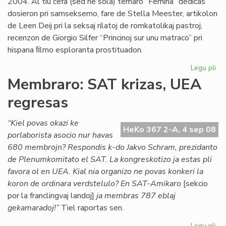
2004. Al tiu ĉefa (sed ne sola) temaro “Femina” dediĉas
dosieron pri samseksemo, fare de Stella Meester, artikolon
de Leen Deij pri la seksaj rilatoj de romkatolikaj pastroj,
recenzon de Giorgio Silfer “Princinoj sur unu matraco” pri
hispana ﬁlmo esploranta prostituadon.
Legu pli
pri
Di
Membraro: SAT krizas, UEA
ne
regresas
es
pe
“Kiel povas okazi ke
HeKo 367 2-A, 4 sep 08
porlaborista asocio nur havas
680 membrojn? Respondis k-do Jakvo Schram, prezidanto
de Plenumkomitato el SAT. La kongreskotizo ja estas pli
favora ol en UEA. Kial nia organizo ne povas konkeri la
koron de ordinara verdstelulo? En SAT-Amikaro
[sekcio
por la franclingvaj landoj]
ja membras 787 eblaj
gekamaradoj!”
Tiel raportas sen.
Legu pli
pri