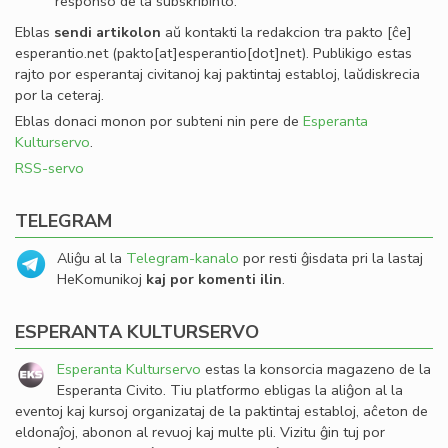
responso de la subskribinto.
Eblas
sendi
artikolon
aŭ kontakti la redakcion tra
pakto
[ĉe]
esperantio
.
net
(pakto[at]esperantio[dot]net)
. Publikigo estas
rajto por esperantaj civitanoj kaj paktintaj establoj, laŭdiskrecia
por la ceteraj.
Eblas donaci monon por subteni nin pere de
Esperanta
Kulturservo
.
RSS-servo
TELEGRAM
Aliĝu al la
Telegram-kanalo
por resti ĝisdata pri la lastaj
HeKomunikoj
kaj por komenti ilin
.
ESPERANTA KULTURSERVO
Esperanta Kulturservo
estas la konsorcia magazeno de la
Esperanta Civito. Tiu platformo ebligas la aliĝon al la
eventoj kaj kursoj organizataj de la paktintaj establoj, aĉeton de
eldonaĵoj, abonon al revuoj kaj multe pli. Vizitu ĝin tuj por