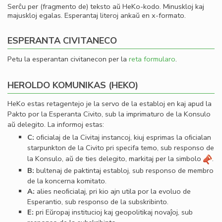
Serĉu per (fragmento de) teksto aŭ HeKo-kodo. Minuskloj kaj
majuskloj egalas. Esperantaj literoj ankaŭ en x-formato.
ESPERANTA CIVITANECO
Petu la esperantan civitanecon per la
reta formularo
.
HEROLDO KOMUNIKAS (HEKO)
HeKo estas retagentejo je la servo de la establoj en kaj apud la
Pakto por la Esperanta Civito, sub la imprimaturo de la Konsulo
aŭ delegito. La informoj estas:
C:
oﬁcialaj de la Civitaj instancoj, kiuj esprimas la oﬁcialan
starpunkton de la Civito pri specifa temo, sub responso de
la Konsulo, aŭ de ties delegito, markitaj per la simbolo
.
B:
bultenaj de paktintaj establoj, sub responso de membro
de la koncerna komitato.
A:
alies neoﬁcialaj, pri kio ajn utila por la evoluo de
Esperantio, sub responso de la subskribinto.
E:
pri Eŭropaj institucioj kaj geopolitikaj novaĵoj, sub