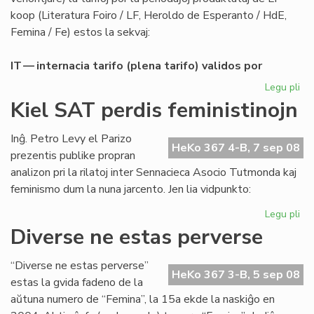
koop (Literatura Foiro / LF, Heroldo de Esperanto / HdE,
Femina / Fe) estos la sekvaj:
IT — internacia tarifo (plena tarifo) validos por
Legu pli
pri
Abo
Kiel SAT perdis feministinojn
de
LF-
Inĝ. Petro Levy el Parizo
ko
HeKo 367 4-B, 7 sep 08
prezentis publike propran
po
analizon pri la rilatoj inter Sennacieca Asocio Tutmonda kaj
20
feminismo dum la nuna jarcento. Jen lia vidpunkto:
Legu pli
pri
Kie
Diverse ne estas perverse
SA
per
“Diverse ne estas perverse”
fem
HeKo 367 3-B, 5 sep 08
estas la gvida fadeno de la
aŭtuna numero de “Femina”, la 15a ekde la naskiĝo en