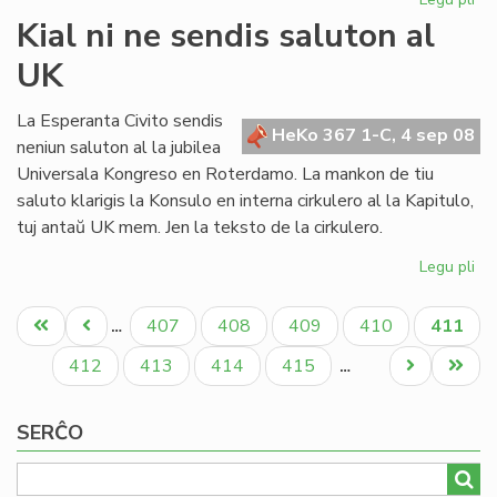
Me
Kial ni ne sendis saluton al
SA
UK
kri
UE
re
La Esperanta Civito sendis
HeKo 367 1-C, 4 sep 08
neniun saluton al la jubilea
Universala Kongreso en Roterdamo. La mankon de tiu
saluto klarigis la Konsulo en interna cirkulero al la Kapitulo,
tuj antaŭ UK mem. Jen la teksto de la cirkulero.
Legu pli
pri
Kia
Pagination
ni
Unua
Antaŭa
Paĝo
Paĝo
Paĝo
Paĝo
Aktual
407
408
409
410
411
…
ne
paĝo
paĝo
paĝo
se
Paĝo
Paĝo
Paĝo
Paĝo
Next
Last
412
413
414
415
…
sa
page
page
al
SERĈO
UK