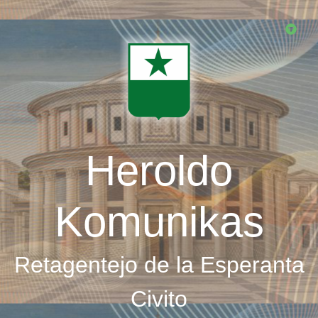
Skip
to
main
content
Heroldo
Komunikas
Retagentejo de la Esperanta
Civito