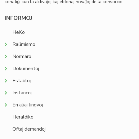
konatiĝi kun la aktivaĵoj kaj eldonaj novaĵoj de la konsorcio.
INFORMOJ
HeKo
Raŭmismo
Normaro
Dokumentoj
Establoj
Instancoj
En aliaj lingvoj
Heraldiko
Oftaj demandoj