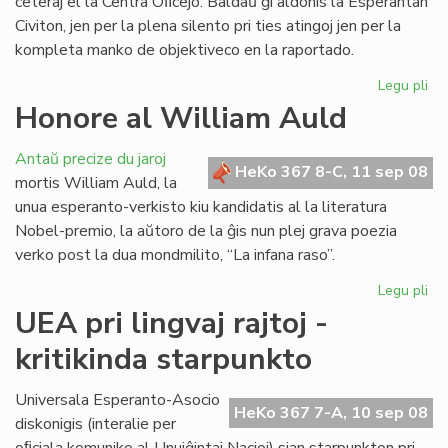
ceteraj el la Centra Oﬁcejo. Baldaŭ ĝi aldonis la Esperantan
Civiton, jen per la plena silento pri ties atingoj jen per la
kompleta manko de objektiveco en la raportado.
Legu pli
pri
La
Honore al William Auld
vir
pe
Antaŭ precize du jaroj
je
HeKo 367 8-C, 11 sep 08
mortis William Auld, la
rea
unua esperanto-verkisto kiu kandidatis al la literatura
Nobel-premio, la aŭtoro de la ĝis nun plej grava poezia
verko post la dua mondmilito, “La infana raso”.
Legu pli
pri
Ho
UEA pri lingvaj rajtoj -
al
kritikinda starpunkto
Wi
Au
Universala Esperanto-Asocio
HeKo 367 7-A, 10 sep 08
diskonigis (interalie per