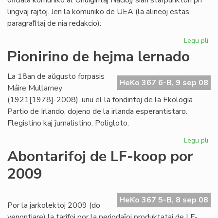
oﬁciala komuniko al Unuiĝintaj Nacioj) sian starpunkton pri
lingvaj rajtoj. Jen la komuniko de UEA (la alineoj estas
paragraﬁtaj de nia redakcio):
Legu pli
pri
UE
Pionirino de hejma lernado
pri
lin
La 18an de aŭgusto forpasis
raj
HeKo 367 6-B, 9 sep 08
Máire Mullarney
-
(1921[1978]-2008), unu el la fondintoj de la Ekologia
kri
Partio de Irlando, dojeno de la irlanda esperantistaro.
st
Flegistino kaj ĵurnalistino. Poligloto.
Legu pli
pri
Pio
Abontarifoj de LF-koop por
de
2009
he
le
HeKo 367 5-B, 8 sep 08
Por la jarkolektoj 2009 (do
venontjare) la tarifoj por la periodaĵoj produktataj de LF-