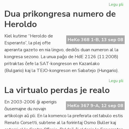
Legu pli
pri
"F
Dua prikongresa numero de
re
Heroldo
adj
al
LF-
Kiel kutime “Heroldo de
HeKo 368 1-B, 13 sep 08
ko
Esperanto”, la plej ofte
aperanta gazeto en nia lingvo, dediĉis duan numeron al la
kongresa sezono. La unua paĝo de HdE 2126 (11:2008)
pritraktas ĉefe la SAT-kongreson en Kazanlako
(Bulgario) kaj la TEJO-kongreson en Sabatejo (Hungario).
Legu pli
pri
Du
La virtualo perdas je realo
pr
nu
En 2003-2006 ĝi aperigis
de
HeKo 367 9-A, 12 sep 08
ĉiusemajne du novajn
He
artikolojn aŭ pli. En la komenco la preferata celtabulo estis
Renato Corsetti, subtene al la foririntaj Osmo Buller kaj