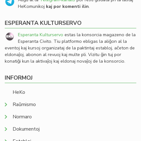
HeKomunikoj
kaj por komenti ilin
.
ESPERANTA KULTURSERVO
Esperanta Kulturservo
estas la konsorcia magazeno de la
Esperanta Civito. Tiu platformo ebligas la aliĝon al la
eventoj kaj kursoj organizataj de la paktintaj establoj, aĉeton de
eldonaĵoj, abonon al revuoj kaj multe pli. Vizitu ĝin tuj por
konatiĝi kun la aktivaĵoj kaj eldonaj novaĵoj de la konsorcio.
INFORMOJ
HeKo
Raŭmismo
Normaro
Dokumentoj