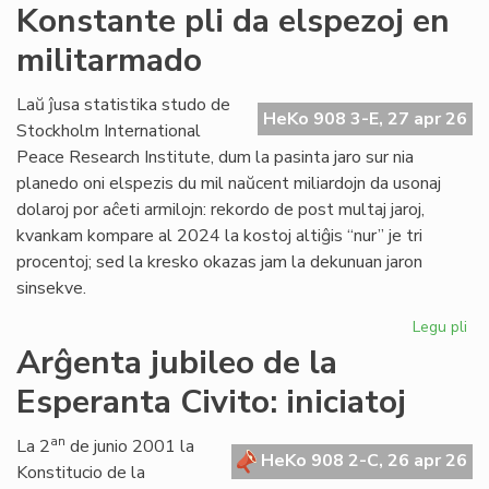
Si
Konstante pli da elspezoj en
en
militarmado
hib
fo
pr
Laŭ ĵusa statistika studo de
HeKo 908 3-E, 27 apr 26
fu
Stockholm International
om
Peace Research Institute, dum la pasinta jaro sur nia
planedo oni elspezis du mil naŭcent miliardojn da usonaj
dolaroj por aĉeti armilojn: rekordo de post multaj jaroj,
kvankam kompare al 2024 la kostoj altiĝis “nur” je tri
procentoj; sed la kresko okazas jam la dekunuan jaron
sinsekve.
Legu pli
pri
Ko
Arĝenta jubileo de la
pli
Esperanta Civito: iniciatoj
da
els
en
an
La 2
de junio 2001 la
HeKo 908 2-C, 26 apr 26
mi
Konstitucio de la