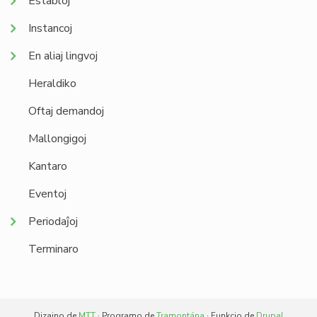
Establoj
Instancoj
En aliaj lingvoj
Heraldiko
Oftaj demandoj
Mallongigoj
Kantaro
Eventoj
Periodaĵoj
Terminaro
Dizajno de
MTT
· Programo de
Tramontána
· Funkcio de
Drupal