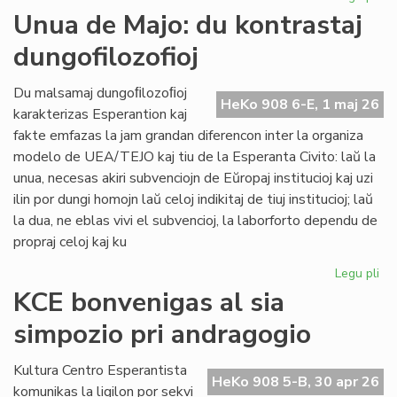
Int
Unua de Majo: du kontrastaj
re
dungofilozofioj
en
To
Du malsamaj dungoﬁlozoﬁoj
HeKo 908 6-E, 1 maj 26
karakterizas Esperantion kaj
fakte emfazas la jam grandan diferencon inter la organiza
modelo de UEA/TEJO kaj tiu de la Esperanta Civito: laŭ la
unua, necesas akiri subvenciojn de Eŭropaj institucioj kaj uzi
ilin por dungi homojn laŭ celoj indikitaj de tiuj institucioj; laŭ
la dua, ne eblas vivi el subvencioj, la laborforto dependu de
propraj celoj kaj ku
Legu pli
pri
Un
KCE bonvenigas al sia
de
simpozio pri andragogio
Maj
du
kon
Kultura Centro Esperantista
HeKo 908 5-B, 30 apr 26
dun
komunikas la ligilon por sekvi