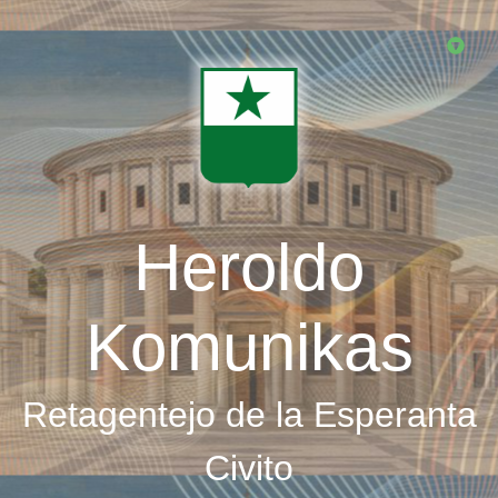
Skip
to
main
content
Heroldo
Komunikas
Retagentejo de la Esperanta
Civito