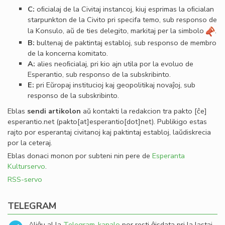
C:
oﬁcialaj de la Civitaj instancoj, kiuj esprimas la oﬁcialan
starpunkton de la Civito pri specifa temo, sub responso de
la Konsulo, aŭ de ties delegito, markitaj per la simbolo
.
B:
bultenaj de paktintaj establoj, sub responso de membro
de la koncerna komitato.
A:
alies neoﬁcialaj, pri kio ajn utila por la evoluo de
Esperantio, sub responso de la subskribinto.
E:
pri Eŭropaj institucioj kaj geopolitikaj novaĵoj, sub
responso de la subskribinto.
Eblas
sendi
artikolon
aŭ kontakti la redakcion tra
pakto
[ĉe]
esperantio
.
net
(pakto[at]esperantio[dot]net)
. Publikigo estas
rajto por esperantaj civitanoj kaj paktintaj establoj, laŭdiskrecia
por la ceteraj.
Eblas donaci monon por subteni nin pere de
Esperanta
Kulturservo
.
RSS-servo
TELEGRAM
Aliĝu al la
Telegram-kanalo
por resti ĝisdata pri la lastaj