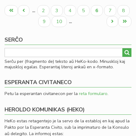
La
Pagination
fis
Unua
Antaŭa
Paĝo
Paĝo
Paĝo
Paĝo
Aktuala
Paĝo
Paĝo
2
3
4
5
6
7
8
…
mi
paĝo
paĝo
paĝo
la
Paĝo
Paĝo
Next
Last
9
10
…
fi
page
page
ekv
SERĈO
de
KC
Serĉu per (fragmento de) teksto aŭ HeKo-kodo. Minuskloj kaj
majuskloj egalas. Esperantaj literoj ankaŭ en x-formato.
ESPERANTA CIVITANECO
Petu la esperantan civitanecon per la
reta formularo
.
HEROLDO KOMUNIKAS (HEKO)
HeKo estas retagentejo je la servo de la establoj en kaj apud la
Pakto por la Esperanta Civito, sub la imprimaturo de la Konsulo
aŭ delegito. La informoj estas: