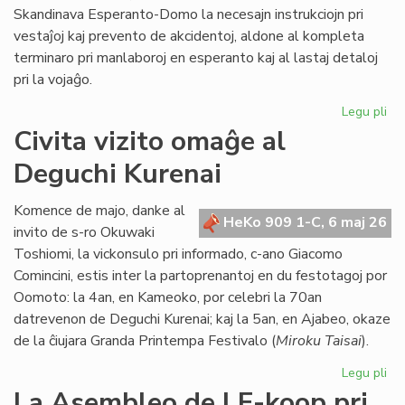
Skandinava Esperanto-Domo la necesajn instrukciojn pri
vestaĵoj kaj prevento de akcidentoj, aldone al kompleta
terminaro pri manlaboroj en esperanto kaj al lastaj detaloj
pri la vojaĝo.
Legu pli
pri
Int
Civita vizito omaĝe al
pre
Deguchi Kurenai
po
la
Sk
Komence de majo, danke al
HeKo 909 1-C, 6 maj 26
Es
invito de s-ro Okuwaki
Do
Toshiomi, la vickonsulo pri informado, c-ano Giacomo
Comincini, estis inter la partoprenantoj en du festotagoj por
Oomoto: la 4an, en Kameoko, por celebri la 70an
datrevenon de Deguchi Kurenai; kaj la 5an, en Ajabeo, okaze
de la ĉiujara Granda Printempa Festivalo (
Miroku Taisai
).
Legu pli
pri
Civ
La Asembleo de LF-koop pri