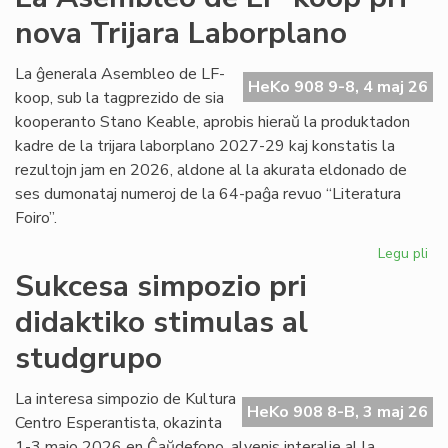
viz
nova Trijara Laborplano
om
al
De
La ĝenerala Asembleo de LF-
HeKo 908 9-8, 4 maj 26
Ku
koop, sub la tagprezido de sia
kooperanto Stano Keable, aprobis hieraŭ la produktadon
kadre de la trijara laborplano 2027-29 kaj konstatis la
rezultojn jam en 2026, aldone al la akurata eldonado de
ses dumonataj numeroj de la 64-paĝa revuo “Literatura
Foiro”.
Legu pli
pri
La
Sukcesa simpozio pri
As
didaktiko stimulas al
de
LF-
studgrupo
ko
pri
La interesa simpozio de Kultura
no
HeKo 908 8-B, 3 maj 26
Centro Esperantista, okazinta
Tri
La
1-3 majo 2026 en Ĉaŭdefono, alvenis interalie al la