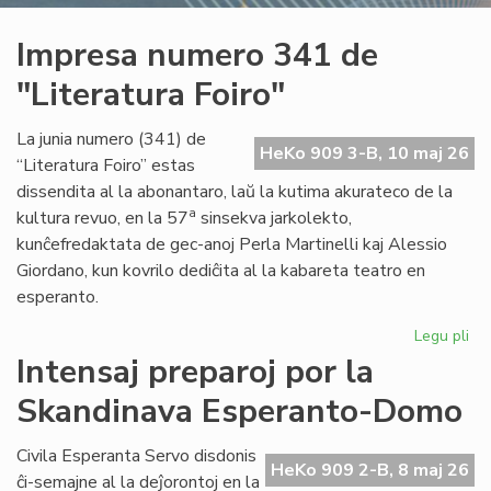
Impresa numero 341 de
"Literatura Foiro"
La junia numero (341) de
HeKo 909 3-B, 10 maj 26
“Literatura Foiro” estas
dissendita al la abonantaro, laŭ la kutima akurateco de la
a
kultura revuo, en la 57
sinsekva jarkolekto,
kunĉefredaktata de gec-anoj Perla Martinelli kaj Alessio
Giordano, kun kovrilo dediĉita al la kabareta teatro en
esperanto.
Legu pli
pri
Im
Intensaj preparoj por la
nu
Skandinava Esperanto-Domo
34
de
"Li
Civila Esperanta Servo disdonis
HeKo 909 2-B, 8 maj 26
Foi
ĉi-semajne al la deĵorontoj en la