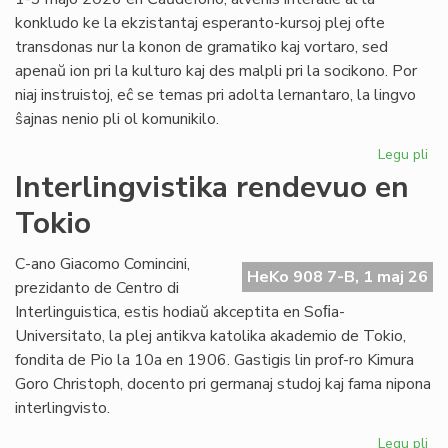
konkludo ke la ekzistantaj esperanto-kursoj plej ofte
transdonas nur la konon de gramatiko kaj vortaro, sed
apenaŭ ion pri la kulturo kaj des malpli pri la socikono. Por
niaj instruistoj, eĉ se temas pri adolta lernantaro, la lingvo
ŝajnas nenio pli ol komunikilo.
Legu pli
pri
Su
Interlingvistika rendevuo en
si
Tokio
pri
did
sti
C-ano Giacomo Comincini,
HeKo 908 7-B, 1 maj 26
al
prezidanto de Centro di
st
Interlinguistica, estis hodiaŭ akceptita en Soﬁa-
Universitato, la plej antikva katolika akademio de Tokio,
fondita de Pio la 10a en 1906. Gastigis lin prof-ro Kimura
Goro Christoph, docento pri germanaj studoj kaj fama nipona
interlingvisto.
Legu pli
pri