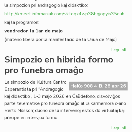
la simpozion pri andragogio kaj didaktiko:
http://kmeet.infomaniak.com/vktoqx4wp38bgjopyis35ouh
kaj la programon:
vendredon la 1an de majo
(mateno libera por la manifestacio de la Unua de Majo)
Legu pli
pri
KC
Simpozio en hibrida formo
bo
pro funebra omaĝo
al
sia
si
La simpozio de Kultura Centro
HeKo 908 4-B, 28 apr 26
pri
Esperantista pri “Andragogio
an
kaj didaktiko”, 1-3 majo 2026 en Ĉaŭdefono, disvolviĝos
parte telematike pro funebra omaĝo al la karmemora c-ano
Bertil Nilsson; duono de la intervenoj estos do virtualaj kaj
precipe en intervjua formo.
Legu pli
pri