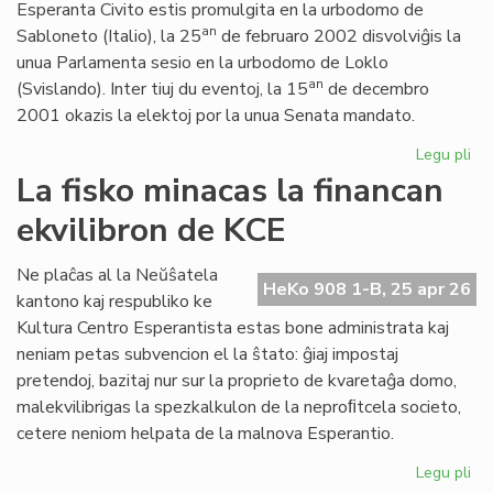
Esperanta Civito estis promulgita en la urbodomo de
an
Sabloneto (Italio), la 25
de februaro 2002 disvolviĝis la
unua Parlamenta sesio en la urbodomo de Loklo
an
(Svislando). Inter tiuj du eventoj, la 15
de decembro
2001 okazis la elektoj por la unua Senata mandato.
Legu pli
pri
Ar
La fisko minacas la financan
jub
ekvilibron de KCE
de
la
Es
Ne plaĉas al la Neŭŝatela
HeKo 908 1-B, 25 apr 26
Civ
kantono kaj respubliko ke
ini
Kultura Centro Esperantista estas bone administrata kaj
neniam petas subvencion el la ŝtato: ĝiaj impostaj
pretendoj, bazitaj nur sur la proprieto de kvaretaĝa domo,
malekvilibrigas la spezkalkulon de la neproﬁtcela societo,
cetere neniom helpata de la malnova Esperantio.
Legu pli
pri