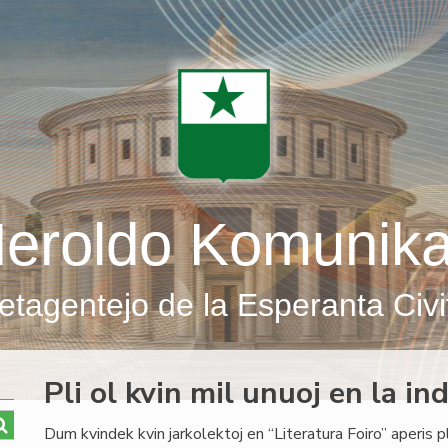
eroldo Komunik
etagentejo de la Esperanta Civi
Pli ol kvin mil unuoj en la in
Dum kvindek kvin jarkolektoj en “Literatura Foiro” aperis pli