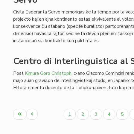
Civila Esperanta Servo memorigas ke la tempo por la volo
projekto kaj en ajna kontinento estas ekvivalenta al volo
konsekvence ĉiu stabano (specife buralisto) partoprenant
dimensio) havas la rajton sed ne la devon plenumi taskojn 
instanco aŭ sia kontrakto kun paktinta es
Centro di Interlinguistica al
Post
Kimura Goro Christoph
, c-ano Giacomo Comincini ren
majo alian gravulon de interlingvistikaj studoj en Japanio: 
Hitosi, emerita docento de la Tohoku-universitato kaj em
Pagination
Unua
Antaŭa
Paĝo
Paĝo
Paĝo
Aktuala
Paĝo
1
2
3
4
5
paĝo
paĝo
paĝo