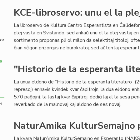
KCE-libroservo: unu el la ple
,
La libroservo de Kultura Centro Esperantista en Ĉaŭdefo
plej vasta en Svislando, sed ankaŭ unu el la plej vastaj en
por
sortimento proponas pli ol milon da selektitaj titoloj, ofte 
ĝian riĉigon prizorgas ne burokratoj, sed aŭtentaj espera
a
"Historio de la esperanta lit
La unua eldono de “Historio de la esperanta literaturo” (2
represoj) enhavis kvindek kvar ĉapitrojn, la dua eldono e
570 paĝojn): la lastaj kvar ĉapitroj, dediĉitaj al la sesa 
ri
reverkado de la malnovaj kaj aldono de ses novaj.
NaturAmika KulturSemajno p
La kvara NaturAmika KulturSemajno en Esperanto (NAKS