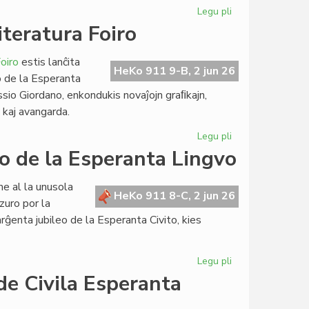
Legu pli
pri
Ekis
iteratura Foiro
la
rekupero
oiro
estis lanĉita
de
HeKo 911 9-B, 2 jun 26
o de la Esperanta
la
ssio Giordano, enkondukis novaĵojn graﬁkajn,
konstruoj
a kaj avangarda.
en
Svedio
Legu pli
pri
Plene
go de la Esperanta Lingvo
renovigita
retejo
e al la unusola
por
HeKo 911 8-C, 2 jun 26
zuro por la
Literatura
ĝenta jubileo de la Esperanta Civito, kies
Foiro
Legu pli
pri
Jubilee
de Civila Esperanta
arĝenta
la