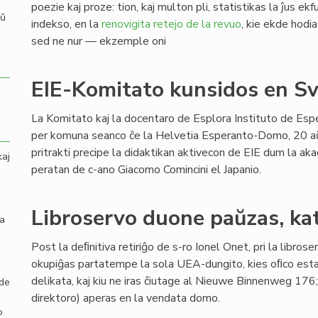
poezie kaj proze: tion, kaj multon pli, statistikas la ĵus ek
aŭ
indekso, en la
renovigita retejo de la revuo
, kie ekde hodia
sed ne nur — ekzemple oni
EIE-Komitato kunsidos en Sv
La Komitato kaj la docentaro de Esplora Instituto de Esp
per komuna seanco ĉe la Helvetia Esperanto-Domo, 20 a
pritrakti precipe la didaktikan aktivecon de EIE dum la a
kaj
peratan de c-ano Giacomo Comincini el Japanio.
Libroservo duone paŭzas, ka
la
Post la deﬁnitiva retiriĝo de s-ro Ionel Onet, pri la libro
okupiĝas partatempe la sola UEA-dungito, kies oﬁco estas
delikata, kaj kiu ne iras ĉiutage al Nieuwe Binnenweg 176;
 de
direktoro) aperas en la vendata domo.
o