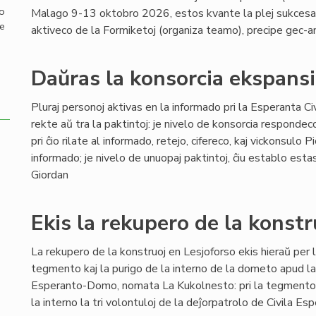
mo
Malago 9-13 oktobro 2026, estos kvante la plej sukcesa ĝ
de
aktiveco de la Formiketoj (organiza teamo), precipe gec-a
Daŭras la konsorcia ekspansi
Pluraj personoj aktivas en la informado pri la Esperanta Civi
rekte aŭ tra la paktintoj: je nivelo de konsorcia respondec
pri ĉio rilate al informado, retejo, cifereco, kaj vickonsulo P
informado; je nivelo de unuopaj paktintoj, ĉiu establo est
Giordan
Ekis la rekupero de la konst
La rekupero de la konstruoj en Lesjoforso ekis hieraŭ per l
tegmento kaj la purigo de la interno de la dometo apud l
Esperanto-Domo, nomata La Kukolnesto: pri la tegmento ok
la interno la tri volontuloj de la deĵorpatrolo de Civila E