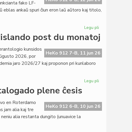
funkcianta fako LF-
ŭ eblas ankaŭ spuri ĉiun eron laŭ aŭtoro kaj titolo,
Legu pli
pri
Pli
islando post du monatoj
ol
kvin
erantologio kunsidos
mil
HeKo 912 7-B, 11 jun 26
ŭgusto 2026, por
unuoj
kademia jaro 2026/27 kaj proponon pri kunlaboro
en
la
indekso
Legu pli
pri
de
EIE-
talogado plene ĉesis
Literatura
Komitato
Foiro
kunsidos
servo en Roterdamo
en
HeKo 912 6-B, 10 jun 26
 jam alia kaj tre
Svislando
 neniu alia restanta dungito (unuavice la
post
du
monatoj