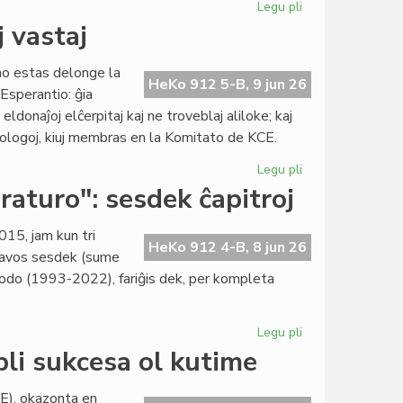
Legu pli
pri
Libroservo
j vastaj
duone
paŭzas,
no estas delonge la
katalogado
HeKo 912 5-B, 9 jun 26
 Esperantio: ĝia
plene
eldonaĵoj elĉerpitaj kaj ne troveblaj aliloke; kaj
ĉesis
ntologoj, kiuj membras en la Komitato de KCE.
Legu pli
pri
KCE-
eraturo": sesdek ĉapitroj
libroservo:
unu
015, jam kun tri
el
HeKo 912 4-B, 8 jun 26
nhavos sesdek (sume
la
periodo (1993-2022), fariĝis dek, per kompleta
plej
vastaj
Legu pli
pri
"Historio
li sukcesa ol kutime
de
la
E), okazonta en