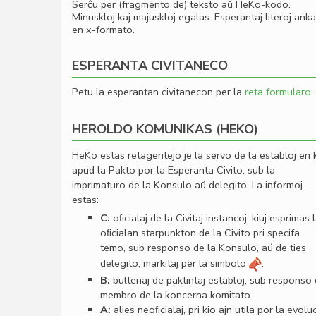
Serĉu per (fragmento de) teksto aŭ HeKo-kodo.
Minuskloj kaj majuskloj egalas. Esperantaj literoj ank
en x-formato.
ESPERANTA CIVITANECO
Petu la esperantan civitanecon per la
reta formularo
.
HEROLDO KOMUNIKAS (HEKO)
HeKo estas retagentejo je la servo de la establoj en 
apud la Pakto por la Esperanta Civito, sub la
imprimaturo de la Konsulo aŭ delegito. La informoj
estas:
C:
oﬁcialaj de la Civitaj instancoj, kiuj esprimas 
oﬁcialan starpunkton de la Civito pri specifa
temo, sub responso de la Konsulo, aŭ de ties
delegito, markitaj per la simbolo
.
B:
bultenaj de paktintaj establoj, sub responso
membro de la koncerna komitato.
A:
alies neoﬁcialaj, pri kio ajn utila por la evolu