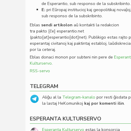
de Esperantio, sub responso de la subskribinto.
E:
pri Eŭropaj institucioj kaj geopolitikaj novaĵoj
sub responso de la subskribinto.
Eblas
sendi
artikolon
aŭ kontakti la redakcion
tra
pakto
[ĉe]
esperantio
.
net
(pakto[at]esperantio[dot]net)
. Publikigo estas rajto 
esperantaj civitanoj kaj paktintaj establoj, laŭdiskrecia
por la ceteraj.
Eblas donaci monon por subteni nin pere de
Esperant
Kulturservo
.
RSS-servo
TELEGRAM
Aliĝu al la
Telegram-kanalo
por resti ĝisdata p
la lastaj HeKomunikoj
kaj por komenti ilin
.
ESPERANTA KULTURSERVO
Esperanta Kulturservo
estas la konsorcia