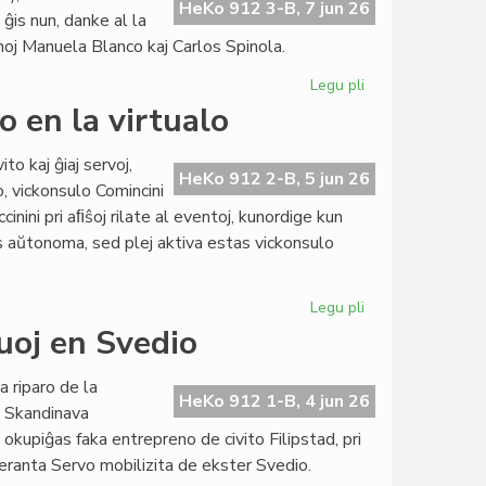
esperanta
HeKo 912 3-B, 7 jun 26
is nun, danke al la
literaturo":
noj Manuela Blanco kaj Carlos Spinola.
sesdek
ĉapitroj
Legu pli
pri
NaturAmika
o en la virtualo
KulturSemajno
pli
to kaj ĝiaj servoj,
sukcesa
HeKo 912 2-B, 5 jun 26
o, vickonsulo Comincini
ol
iccinini pri aﬁŝoj rilate al eventoj, kunordige kun
kutime
as aŭtonoma, sed plej aktiva estas vickonsulo
Legu pli
pri
Daŭras
ruoj en Svedio
la
konsorcia
a riparo de la
ekspansio
HeKo 912 1-B, 4 jun 26
a Skandinava
en
upiĝas faka entrepreno de civito Filipstad, pri
la
speranta Servo mobilizita de ekster Svedio.
virtualo