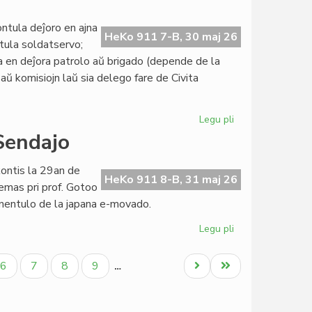
ĉi-
jara
ntula deĵoro en ajna
HeKo 911 7-B, 30 maj 26
Tago
ntula soldatservo;
de
a en deĵora patrolo aŭ brigado (depende de la
la
aŭ komisiojn laŭ sia delego fare de Civita
Esperanta
Lingvo
Legu pli
pri
Atentigo
 Sendajo
por
deĵorantoj
kontis la 29an de
ene
HeKo 911 8-B, 31 maj 26
temas pri prof. Gotoo
de
inentulo de la japana e-movado.
Civila
Esperanta
Legu pli
pri
Servo
Centro
di
Paĝo
Paĝo
Paĝo
Paĝo
Next
Last
6
7
8
9
…
Interlinguistica
page
page
al
Sendajo