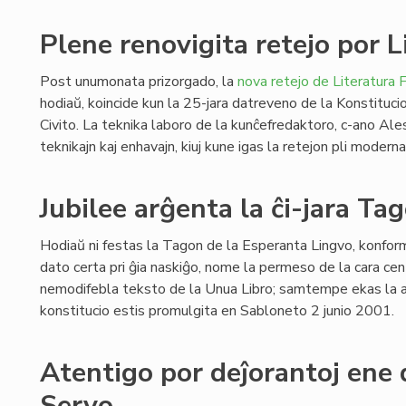
Plene renovigita retejo por L
Post unumonata prizorgado, la
nova retejo de Literatura F
hodiaŭ, koincide kun la 25-jara datreveno de la Konstituci
Civito. La teknika laboro de la kunĉefredaktoro, c-ano Ale
teknikajn kaj enhavajn, kiuj kune igas la retejon pli modern
Jubilee arĝenta la ĉi-jara Ta
Hodiaŭ ni festas la Tagon de la Esperanta Lingvo, konform
dato certa pri ĝia naskiĝo, nome la permeso de la cara cen
nemodifebla teksto de la Unua Libro; samtempe ekas la ar
konstitucio estis promulgita en Sabloneto 2 junio 2001.
Atentigo por deĵorantoj ene 
Servo