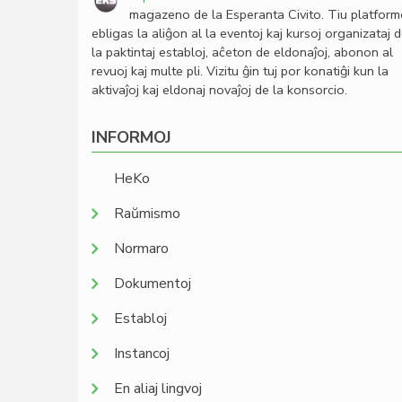
magazeno de la Esperanta Civito. Tiu platfor
ebligas la aliĝon al la eventoj kaj kursoj organizataj 
la paktintaj establoj, aĉeton de eldonaĵoj, abonon al
revuoj kaj multe pli. Vizitu ĝin tuj por konatiĝi kun la
aktivaĵoj kaj eldonaj novaĵoj de la konsorcio.
INFORMOJ
HeKo
Raŭmismo
Normaro
Dokumentoj
Establoj
Instancoj
En aliaj lingvoj