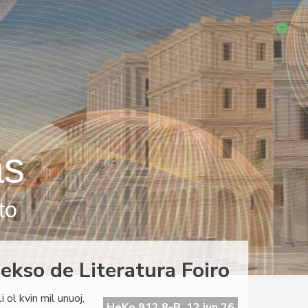
as
to
dekso de Literatura Foiro
 ol kvin mil unuoj,
HeKo 912 8-B, 12 jun 26