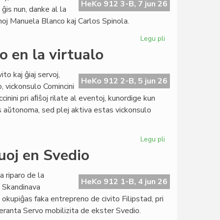
esperanta
HeKo 912 3-B, 7 jun 26
is nun, danke al la
literaturo":
noj Manuela Blanco kaj Carlos Spinola.
sesdek
ĉapitroj
Legu pli
pri
NaturAmika
o en la virtualo
KulturSemajno
pli
to kaj ĝiaj servoj,
sukcesa
HeKo 912 2-B, 5 jun 26
o, vickonsulo Comincini
ol
iccinini pri aﬁŝoj rilate al eventoj, kunordige kun
kutime
as aŭtonoma, sed plej aktiva estas vickonsulo
Legu pli
pri
Daŭras
ruoj en Svedio
la
konsorcia
a riparo de la
ekspansio
HeKo 912 1-B, 4 jun 26
a Skandinava
en
upiĝas faka entrepreno de civito Filipstad, pri
la
speranta Servo mobilizita de ekster Svedio.
virtualo