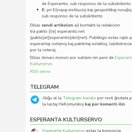
de Esperantio, sub responso de la subskribinto.
E:
pri Eŭropaj institucioj kaj geopolitikaj novaĵoj
sub responso de la subskribinto.
Eblas
sendi
artikolon
aŭ kontakti la redakcion
tra
pakto
[ĉe]
esperantio
.
net
(pakto[at]esperantio[dot]net)
. Publikigo estas rajto 
esperantaj civitanoj kaj paktintaj establoj, laŭdiskrecia
por la ceteraj.
Eblas donaci monon por subteni nin pere de
Esperant
Kulturservo
.
RSS-servo
TELEGRAM
Aliĝu al la
Telegram-kanalo
por resti ĝisdata p
la lastaj HeKomunikoj
kaj por komenti ilin
.
ESPERANTA KULTURSERVO
Esperanta Kulturservo
estas la konsorcia