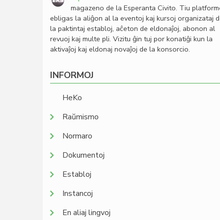
magazeno de la Esperanta Civito. Tiu platfor
ebligas la aliĝon al la eventoj kaj kursoj organizataj 
la paktintaj establoj, aĉeton de eldonaĵoj, abonon al
revuoj kaj multe pli. Vizitu ĝin tuj por konatiĝi kun la
aktivaĵoj kaj eldonaj novaĵoj de la konsorcio.
INFORMOJ
HeKo
Raŭmismo
Normaro
Dokumentoj
Establoj
Instancoj
En aliaj lingvoj