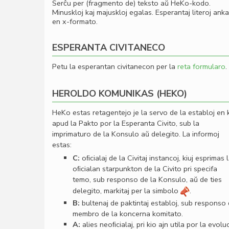
Serĉu per (fragmento de) teksto aŭ HeKo-kodo.
Minuskloj kaj majuskloj egalas. Esperantaj literoj ank
en x-formato.
ESPERANTA CIVITANECO
Petu la esperantan civitanecon per la
reta formularo
.
HEROLDO KOMUNIKAS (HEKO)
HeKo estas retagentejo je la servo de la establoj en 
apud la Pakto por la Esperanta Civito, sub la
imprimaturo de la Konsulo aŭ delegito. La informoj
estas:
C:
oﬁcialaj de la Civitaj instancoj, kiuj esprimas 
oﬁcialan starpunkton de la Civito pri specifa
temo, sub responso de la Konsulo, aŭ de ties
delegito, markitaj per la simbolo
.
B:
bultenaj de paktintaj establoj, sub responso
membro de la koncerna komitato.
A:
alies neoﬁcialaj, pri kio ajn utila por la evolu