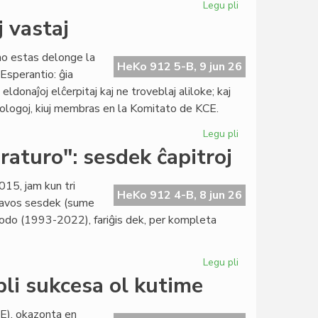
Legu pli
pri
Libroservo
j vastaj
duone
paŭzas,
no estas delonge la
katalogado
HeKo 912 5-B, 9 jun 26
 Esperantio: ĝia
plene
eldonaĵoj elĉerpitaj kaj ne troveblaj aliloke; kaj
ĉesis
ntologoj, kiuj membras en la Komitato de KCE.
Legu pli
pri
KCE-
eraturo": sesdek ĉapitroj
libroservo:
unu
015, jam kun tri
el
HeKo 912 4-B, 8 jun 26
nhavos sesdek (sume
la
periodo (1993-2022), fariĝis dek, per kompleta
plej
vastaj
Legu pli
pri
"Historio
li sukcesa ol kutime
de
la
E), okazonta en