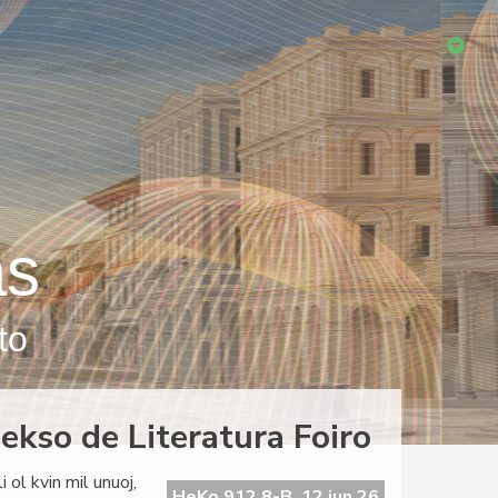
as
to
dekso de Literatura Foiro
 ol kvin mil unuoj,
HeKo 912 8-B, 12 jun 26