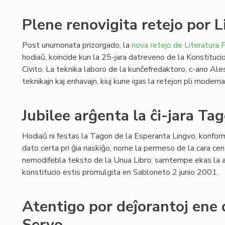
Plene renovigita retejo por L
Post unumonata prizorgado, la
nova retejo de Literatura F
hodiaŭ, koincide kun la 25-jara datreveno de la Konstituci
Civito. La teknika laboro de la kunĉefredaktoro, c-ano Ale
teknikajn kaj enhavajn, kiuj kune igas la retejon pli modern
Jubilee arĝenta la ĉi-jara Ta
Hodiaŭ ni festas la Tagon de la Esperanta Lingvo, konform
dato certa pri ĝia naskiĝo, nome la permeso de la cara cen
nemodifebla teksto de la Unua Libro; samtempe ekas la ar
konstitucio estis promulgita en Sabloneto 2 junio 2001.
Atentigo por deĵorantoj ene 
Servo