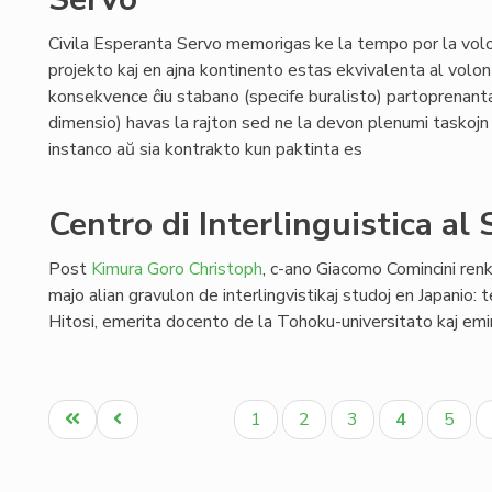
Civila Esperanta Servo memorigas ke la tempo por la volo
projekto kaj en ajna kontinento estas ekvivalenta al volo
konsekvence ĉiu stabano (specife buralisto) partoprenant
dimensio) havas la rajton sed ne la devon plenumi taskojn 
instanco aŭ sia kontrakto kun paktinta es
Centro di Interlinguistica al
Post
Kimura Goro Christoph
, c-ano Giacomo Comincini ren
majo alian gravulon de interlingvistikaj studoj en Japanio: 
Hitosi, emerita docento de la Tohoku-universitato kaj em
Pagination
Unua
Antaŭa
Paĝo
Paĝo
Paĝo
Aktuala
Paĝo
1
2
3
4
5
paĝo
paĝo
paĝo