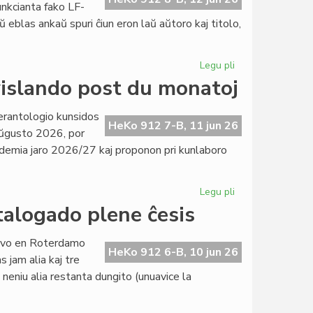
funkcianta fako LF-
ŭ eblas ankaŭ spuri ĉiun eron laŭ aŭtoro kaj titolo,
Legu pli
pri
Pli
islando post du monatoj
ol
kvin
erantologio kunsidos
mil
HeKo 912 7-B, 11 jun 26
ŭgusto 2026, por
unuoj
kademia jaro 2026/27 kaj proponon pri kunlaboro
en
la
indekso
Legu pli
pri
de
EIE-
talogado plene ĉesis
Literatura
Komitato
Foiro
kunsidos
servo en Roterdamo
en
HeKo 912 6-B, 10 jun 26
 jam alia kaj tre
Svislando
 neniu alia restanta dungito (unuavice la
post
du
monatoj