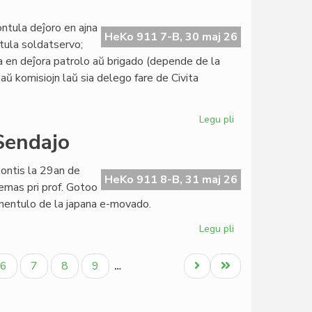
ĉi-
jara
ntula deĵoro en ajna
HeKo 911 7-B, 30 maj 26
Tago
ntula soldatservo;
de
a en deĵora patrolo aŭ brigado (depende de la
la
aŭ komisiojn laŭ sia delego fare de Civita
Esperanta
Lingvo
Legu pli
pri
Atentigo
 Sendajo
por
deĵorantoj
kontis la 29an de
ene
HeKo 911 8-B, 31 maj 26
temas pri prof. Gotoo
de
inentulo de la japana e-movado.
Civila
Esperanta
Legu pli
pri
Servo
Centro
di
Paĝo
Paĝo
Paĝo
Paĝo
Next
Last
6
7
8
9
…
Interlinguistica
page
page
al
Sendajo