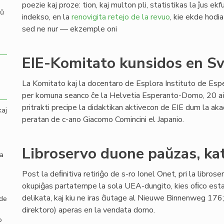
poezie kaj proze: tion, kaj multon pli, statistikas la ĵus ek
aŭ
indekso, en la
renovigita retejo de la revuo
, kie ekde hodia
sed ne nur — ekzemple oni
EIE-Komitato kunsidos en Sv
La Komitato kaj la docentaro de Esplora Instituto de Esp
per komuna seanco ĉe la Helvetia Esperanto-Domo, 20 a
pritrakti precipe la didaktikan aktivecon de EIE dum la a
kaj
peratan de c-ano Giacomo Comincini el Japanio.
Libroservo duone paŭzas, ka
la
Post la deﬁnitiva retiriĝo de s-ro Ionel Onet, pri la libro
okupiĝas partatempe la sola UEA-dungito, kies oﬁco estas
delikata, kaj kiu ne iras ĉiutage al Nieuwe Binnenweg 176;
 de
direktoro) aperas en la vendata domo.
o