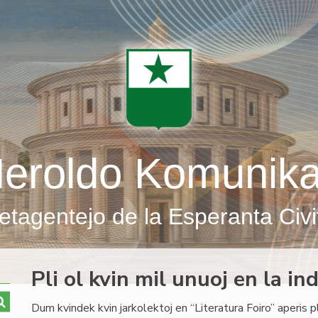
eroldo Komunik
etagentejo de la Esperanta Civi
Pli ol kvin mil unuoj en la in
Dum kvindek kvin jarkolektoj en “Literatura Foiro” aperis pli