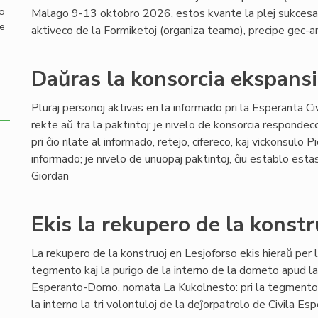
mo
Malago 9-13 oktobro 2026, estos kvante la plej sukcesa ĝ
de
aktiveco de la Formiketoj (organiza teamo), precipe gec-a
Daŭras la konsorcia ekspansi
Pluraj personoj aktivas en la informado pri la Esperanta Civi
rekte aŭ tra la paktintoj: je nivelo de konsorcia respondec
pri ĉio rilate al informado, retejo, cifereco, kaj vickonsulo P
informado; je nivelo de unuopaj paktintoj, ĉiu establo est
Giordan
Ekis la rekupero de la konst
La rekupero de la konstruoj en Lesjoforso ekis hieraŭ per l
tegmento kaj la purigo de la interno de la dometo apud l
Esperanto-Domo, nomata La Kukolnesto: pri la tegmento ok
la interno la tri volontuloj de la deĵorpatrolo de Civila E