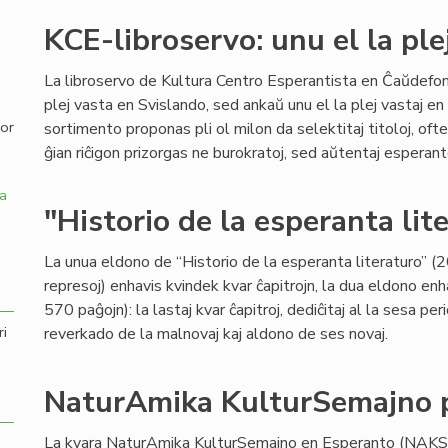
KCE-libroservo: unu el la ple
,
La libroservo de Kultura Centro Esperantista en Ĉaŭdefo
plej vasta en Svislando, sed ankaŭ unu el la plej vastaj en
por
sortimento proponas pli ol milon da selektitaj titoloj, ofte 
ĝian riĉigon prizorgas ne burokratoj, sed aŭtentaj espera
a
"Historio de la esperanta lit
La unua eldono de “Historio de la esperanta literaturo” (2
represoj) enhavis kvindek kvar ĉapitrojn, la dua eldono e
570 paĝojn): la lastaj kvar ĉapitroj, dediĉitaj al la sesa 
ri
reverkado de la malnovaj kaj aldono de ses novaj.
NaturAmika KulturSemajno p
La kvara NaturAmika KulturSemajno en Esperanto (NAKS