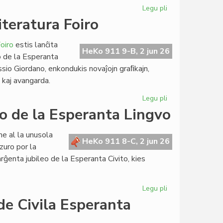
Legu pli
pri
Ekis
iteratura Foiro
la
rekupero
oiro
estis lanĉita
de
HeKo 911 9-B, 2 jun 26
o de la Esperanta
la
ssio Giordano, enkondukis novaĵojn graﬁkajn,
konstruoj
a kaj avangarda.
en
Svedio
Legu pli
pri
Plene
go de la Esperanta Lingvo
renovigita
retejo
e al la unusola
por
HeKo 911 8-C, 2 jun 26
zuro por la
Literatura
ĝenta jubileo de la Esperanta Civito, kies
Foiro
Legu pli
pri
Jubilee
de Civila Esperanta
arĝenta
la