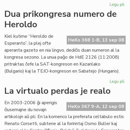
Legu pli
pri
"F
Dua prikongresa numero de
re
Heroldo
adj
al
LF-
Kiel kutime “Heroldo de
HeKo 368 1-B, 13 sep 08
ko
Esperanto”, la plej ofte
aperanta gazeto en nia lingvo, dediĉis duan numeron al la
kongresa sezono. La unua paĝo de HdE 2126 (11:2008)
pritraktas ĉefe la SAT-kongreson en Kazanlako
(Bulgario) kaj la TEJO-kongreson en Sabatejo (Hungario).
Legu pli
pri
Du
La virtualo perdas je realo
pr
nu
En 2003-2006 ĝi aperigis
de
HeKo 367 9-A, 12 sep 08
ĉiusemajne du novajn
He
artikolojn aŭ pli. En la komenco la preferata celtabulo estis
Renato Corsetti, subtene al la foririntaj Osmo Buller kaj