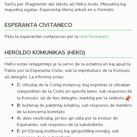
Serĉu per (fragmento de) teksto aŭ HeKo-kodo. Minuskloj kaj
majuskloj egalas. Esperantaj literoj ankaŭ en x-formato.
ESPERANTA CIVITANECO
Petu la esperantan civitanecon per la
reta formularo
.
HEROLDO KOMUNIKAS (HEKO)
HeKo estas retagentejo je la servo de la establoj en kaj apud la
Pakto por la Esperanta Civito, sub la imprimaturo de la Konsulo
aŭ delegito. La informoj estas:
C:
oﬁcialaj de la Civitaj instancoj, kiuj esprimas la oﬁcialan
starpunkton de la Civito pri specifa temo, sub responso de
la Konsulo, aŭ de ties delegito, markitaj per la simbolo
.
B:
bultenaj de paktintaj establoj, sub responso de membro
de la koncerna komitato.
A:
alies neoﬁcialaj, pri kio ajn utila por la evoluo de
Esperantio, sub responso de la subskribinto.
E:
pri Eŭropaj institucioj kaj geopolitikaj novaĵoj, sub