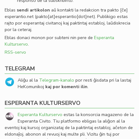
responso de la subskribinto.
Eblas
sendi
artikolon
aŭ kontakti la redakcion tra
pakto
[ĉe]
esperantio
.
net
(pakto[at]esperantio[dot]net)
. Publikigo estas
rajto por esperantaj civitanoj kaj paktintaj establoj, laŭdiskrecia
por la ceteraj.
Eblas donaci monon por subteni nin pere de
Esperanta
Kulturservo
.
RSS-servo
TELEGRAM
Aliĝu al la
Telegram-kanalo
por resti ĝisdata pri la lastaj
HeKomunikoj
kaj por komenti ilin
.
ESPERANTA KULTURSERVO
Esperanta Kulturservo
estas la konsorcia magazeno de la
Esperanta Civito. Tiu platformo ebligas la aliĝon al la
eventoj kaj kursoj organizataj de la paktintaj establoj, aĉeton de
eldonaĵoj, abonon al revuoj kaj multe pli. Vizitu ĝin tuj por