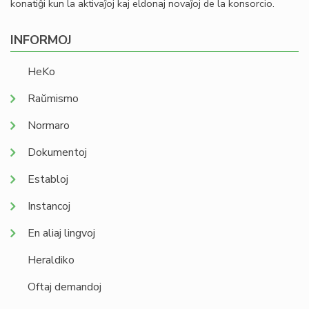
konatiĝi kun la aktivaĵoj kaj eldonaj novaĵoj de la konsorcio.
INFORMOJ
HeKo
Raŭmismo
Normaro
Dokumentoj
Establoj
Instancoj
En aliaj lingvoj
Heraldiko
Oftaj demandoj