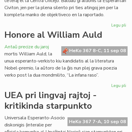
ceteraj el la Centra Oﬁcejo. Baldaŭ ĝi aldonis la Esperantan
Civiton, jen per la plena silento pri ties atingoj jen per la
kompleta manko de objektiveco en la raportado.
Legu pli
pri
La
Honore al William Auld
vir
pe
Antaŭ precize du jaroj
je
HeKo 367 8-C, 11 sep 08
mortis William Auld, la
rea
unua esperanto-verkisto kiu kandidatis al la literatura
Nobel-premio, la aŭtoro de la ĝis nun plej grava poezia
verko post la dua mondmilito, “La infana raso”.
Legu pli
pri
Ho
UEA pri lingvaj rajtoj -
al
kritikinda starpunkto
Wi
Au
Universala Esperanto-Asocio
HeKo 367 7-A, 10 sep 08
diskonigis (interalie per