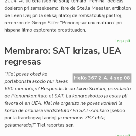
2004. Al tiu ĉefa (sed ne sola) temaro “Femina” dediĉas
dosieron pri samseksemo, fare de Stella Meester, artikolon
de Leen Deij pri la seksaj rilatoj de romkatolikaj pastroj,
recenzon de Giorgio Silfer “Princinoj sur unu matraco” pri
hispana ﬁlmo esploranta prostituadon.
Legu pli
pri
Di
Membraro: SAT krizas, UEA
ne
regresas
es
pe
“Kiel povas okazi ke
HeKo 367 2-A, 4 sep 08
porlaborista asocio nur havas
680 membrojn? Respondis k-do Jakvo Schram, prezidanto
de Plenumkomitato el SAT. La kongreskotizo ja estas pli
favora ol en UEA. Kial nia organizo ne povas konkeri la
koron de ordinara verdstelulo? En SAT-Amikaro
[sekcio
por la franclingvaj landoj]
ja membras 787 eblaj
gekamaradoj!”
Tiel raportas sen.
Legu pli
pri