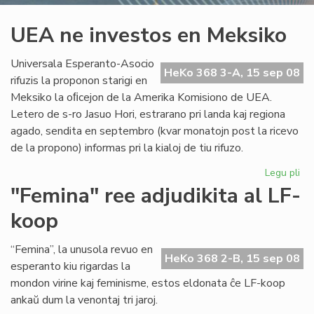
UEA ne investos en Meksiko
Universala Esperanto-Asocio
HeKo 368 3-A, 15 sep 08
rifuzis la proponon starigi en
Meksiko la oﬁcejon de la Amerika Komisiono de UEA.
Letero de s-ro Jasuo Hori, estrarano pri landa kaj regiona
agado, sendita en septembro (kvar monatojn post la ricevo
de la propono) informas pri la kialoj de tiu rifuzo.
Legu pli
pri
UE
"Femina" ree adjudikita al LF-
ne
koop
inv
en
Me
“Femina”, la unusola revuo en
HeKo 368 2-B, 15 sep 08
esperanto kiu rigardas la
mondon virine kaj feminisme, estos eldonata ĉe LF-koop
ankaŭ dum la venontaj tri jaroj.