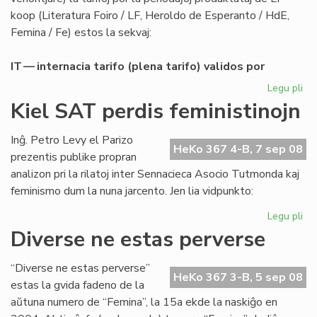
koop (Literatura Foiro / LF, Heroldo de Esperanto / HdE,
Femina / Fe) estos la sekvaj:
IT — internacia tarifo (plena tarifo) validos por
Legu pli
pri
Abo
Kiel SAT perdis feministinojn
de
LF-
Inĝ. Petro Levy el Parizo
ko
HeKo 367 4-B, 7 sep 08
prezentis publike propran
po
analizon pri la rilatoj inter Sennacieca Asocio Tutmonda kaj
20
feminismo dum la nuna jarcento. Jen lia vidpunkto:
Legu pli
pri
Kie
Diverse ne estas perverse
SA
per
“Diverse ne estas perverse”
fem
HeKo 367 3-B, 5 sep 08
estas la gvida fadeno de la
aŭtuna numero de “Femina”, la 15a ekde la naskiĝo en