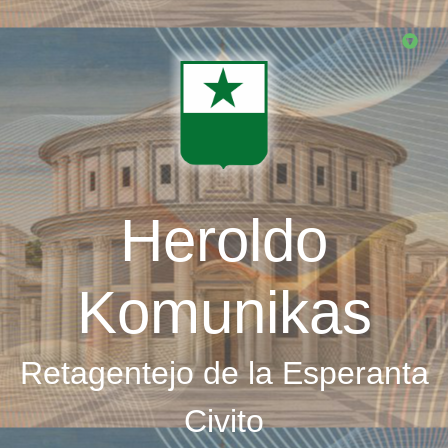
Skip
to
main
content
Heroldo
Komunikas
Retagentejo de la Esperanta
Civito