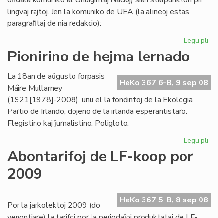
oﬁciala komuniko al Unuiĝintaj Nacioj) sian starpunkton pri
lingvaj rajtoj. Jen la komuniko de UEA (la alineoj estas
paragraﬁtaj de nia redakcio):
Legu pli
pri
UE
Pionirino de hejma lernado
pri
lin
La 18an de aŭgusto forpasis
raj
HeKo 367 6-B, 9 sep 08
Máire Mullarney
-
(1921[1978]-2008), unu el la fondintoj de la Ekologia
kri
Partio de Irlando, dojeno de la irlanda esperantistaro.
st
Flegistino kaj ĵurnalistino. Poligloto.
Legu pli
pri
Pio
Abontarifoj de LF-koop por
de
2009
he
le
HeKo 367 5-B, 8 sep 08
Por la jarkolektoj 2009 (do
venontjare) la tarifoj por la periodaĵoj produktataj de LF-