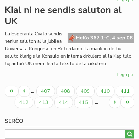
Me
Kial ni ne sendis saluton al
SA
UK
kri
UE
re
La Esperanta Civito sendis
HeKo 367 1-C, 4 sep 08
neniun saluton al la jubilea
Universala Kongreso en Roterdamo. La mankon de tiu
saluto klarigis la Konsulo en interna cirkulero al la Kapitulo,
tuj antaŭ UK mem. Jen la teksto de la cirkulero.
Legu pli
pri
Kia
Pagination
ni
Unua
Antaŭa
Paĝo
Paĝo
Paĝo
Paĝo
Aktual
407
408
409
410
411
…
ne
paĝo
paĝo
paĝo
se
Paĝo
Paĝo
Paĝo
Paĝo
Next
Last
412
413
414
415
…
sa
page
page
al
SERĈO
UK