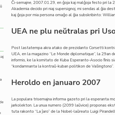
Ĉi-semajne, 2007.01.29, en ĝoja kaj malĝoja festo pri la 2
aŭ
Akademia decido pri niaj supersignoj, mi sendas al ĝia dest
kaj ĝoja por mia persona omaĝo al ĝia subskribinto: Willia
UEA ne plu neŭtralas pri Us
Post lastatempa akra atako de prezidanto Corsetti kont
UEA, en la magazino “Le Monde diplomatique”, la 29an d
kaj
informis, ke la komitato de Kuba Esperanto-Asocio ﬁnis s
“kondamnanta la kontraŭ-kuban politikon de Vaŝingtono”.
la
Heroldo en januaro 2007
La populara trisemajna informa gazeto pri la esperanta mo
 de
jarkolekton. La unua numero (2099 laŭvice) proponas ekster
tuta rakonto “La ĵaro” de la Nobel-laŭreato Luigi Pirandell
o