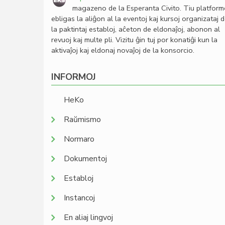
magazeno de la Esperanta Civito. Tiu platfor
ebligas la aliĝon al la eventoj kaj kursoj organizataj 
la paktintaj establoj, aĉeton de eldonaĵoj, abonon al
revuoj kaj multe pli. Vizitu ĝin tuj por konatiĝi kun la
aktivaĵoj kaj eldonaj novaĵoj de la konsorcio.
INFORMOJ
HeKo
Raŭmismo
Normaro
Dokumentoj
Establoj
Instancoj
En aliaj lingvoj