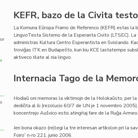
,
KEFR, bazo de la Civita test
La Komuna Eŭropa Framo de Referenco (KEFR) estas la b
LingvoTesta Sistemo de la Esperanta Civito (LTSEC). La
por
administras Kultura Centro Esperantista en Svislando. Kad
troviĝas ITK en Budapeŝto, kun kiu KCE lastatempe subskr
aktiveco rilate al nia lingvo.
a
Internacia Tago de la Memor
Hodiaŭ oni memoras la viktimojn de la Holokaŭsto, per la
ri
dediĉita al ili (rezolucio 60/7 de UN je 1 novembro 2005).
koncentrejo Auŝvico estis atingitaj fare de la Ruĝa Armeo
Jen bona okazo (re)legi la tre interesan artikolon pri la s
Foiro” n-ro 221, junio 2006.