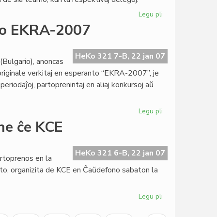
Legu pli
pri
Nova
rso EKRA-2007
Kapitulo
sub
signo
HeKo 321 7-B, 22 jan 07
(Bulgario), anoncas
de
 originale verkitaj en esperanto “EKRA-2007”, je
kontinueco
periodaĵoj, partoprenintaj en aliaj konkursoj aŭ
Legu pli
pri
Internacia
ne ĉe KCE
literatura
konkurso
EKRA-
HeKo 321 6-B, 22 jan 07
artoprenos en la
2007
ito, organizita de KCE en Ĉaŭdefono sabaton la
Legu pli
pri
LTSEC-
seminario