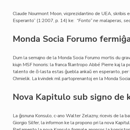
Claude Nourmont Moon, vicprezidantino de UEA, skribis 
Esperanto” (1:2007, p. 14) ke:
“Fonto” ne malaperas, sed
Monda Socia Forumo fermiĝa
Dum la semajno de la Monda Socia Forumo mortis du grava
kiujn MSF honoris: la franca ﬁlantropo Abbé Pierre kaj la p
talento de ĉi-lasta estas ĝuebla ankaŭ en esperanto, per
Chmielik. La kvindek mil partoprenantoj en la Monda Soc
Nova Kapitulo sub signo de 
La ĝisnuna Konsulo, c-ano Walter Zelazny, ricevis de la ba
Giorgio Silfer, la informon ke la propono pri la nova Kapitu
Parlamento la nova Konsulo formale anoncos la konsiston 