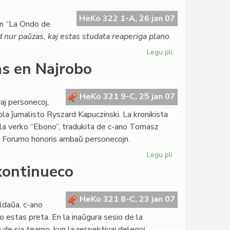
por
la
HeKo 322 1-A, 26 jan 07
en “La Ondo de
Nobel-
 nur paŭzas, kaj estas studata reaperiga plano
.
premio
Legu pli
pri
El
s en Najrobo
Roterdamo
finofara
bato
HeKo 321 9-C, 25 jan 07
j personecoj,
por
ola ĵurnalisto Ryszard Kapuczinski. La kronikista
"Fonto"
 la verko “Ebono”, tradukita de c-ano Tomasz
ia Forumo honoris ambaŭ personecojn.
Legu pli
pri
Monda
kontinueco
Socia
Forumo
fermiĝas
HeKo 321 8-C, 23 jan 07
ldaŭa, c-ano
en
lo estas preta. En la inaŭgura sesio de la
Najrobo
de sia teamo, kun la respektivaj delegoj.