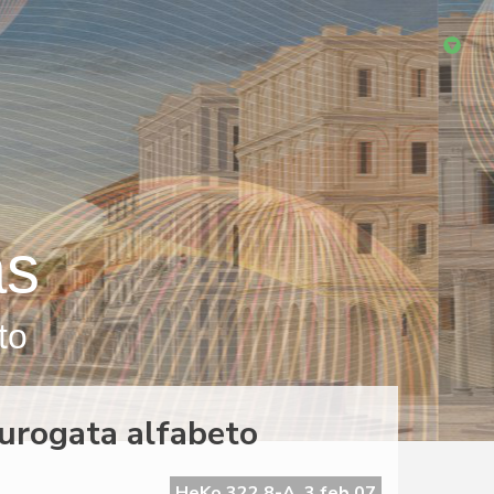
as
to
urogata alfabeto
HeKo 322 8-A, 3 feb 07