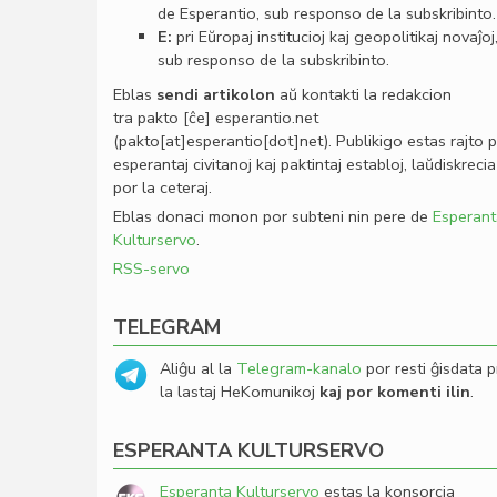
de Esperantio, sub responso de la subskribinto.
E:
pri Eŭropaj institucioj kaj geopolitikaj novaĵoj
sub responso de la subskribinto.
Eblas
sendi
artikolon
aŭ kontakti la redakcion
tra
pakto
[ĉe]
esperantio
.
net
(pakto[at]esperantio[dot]net)
. Publikigo estas rajto 
esperantaj civitanoj kaj paktintaj establoj, laŭdiskrecia
por la ceteraj.
Eblas donaci monon por subteni nin pere de
Esperant
Kulturservo
.
RSS-servo
TELEGRAM
Aliĝu al la
Telegram-kanalo
por resti ĝisdata p
la lastaj HeKomunikoj
kaj por komenti ilin
.
ESPERANTA KULTURSERVO
Esperanta Kulturservo
estas la konsorcia