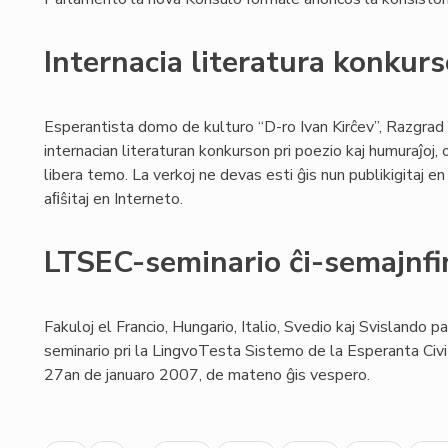
Internacia literatura konku
Esperantista domo de kulturo “D-ro Ivan Kirĉev”, Razgrad 
internacian literaturan konkurson pri poezio kaj humuraĵoj,
libera temo. La verkoj ne devas esti ĝis nun publikigitaj en 
aﬁŝitaj en Interneto.
LTSEC-seminario ĉi-semajnfi
Fakuloj el Francio, Hungario, Italio, Svedio kaj Svislando p
seminario pri la LingvoTesta Sistemo de la Esperanta Civ
27an de januaro 2007, de mateno ĝis vespero.