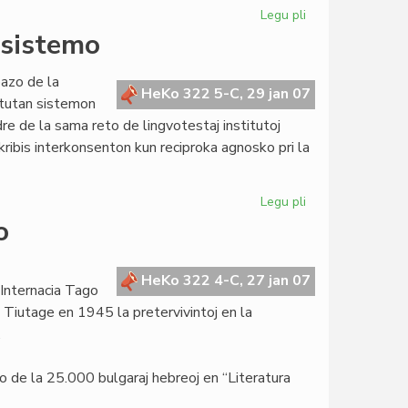
Legu pli
pri
Heroldo
osistemo
en
januaro
azo de la
2007
HeKo 322 5-C, 29 jan 07
 tutan sistemon
re de la sama reto de lingvotestaj institutoj
ibis interkonsenton kun reciproka agnosko pri la
Legu pli
pri
KEFR,
o
bazo
de
la
HeKo 322 4-C, 27 jan 07
 Internacia Tago
Civita
 Tiutage en 1945 la pretervivintoj en la
testosistemo
.
avo de la 25.000 bulgaraj hebreoj en “Literatura