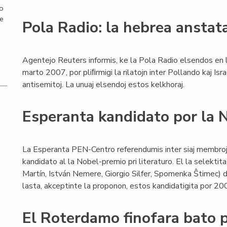
mo
de
Pola Radio: la hebrea anstat
Agentejo Reuters informis, ke la Pola Radio elsendos en 
marto 2007, por pliﬁrmigi la rilatojn inter Pollando kaj Isra
antisemitoj. La unuaj elsendoj estos kelkhoraj.
Esperanta kandidato por la 
La Esperanta PEN-Centro referendumis inter siaj membroj 
kandidato al la Nobel-premio pri literaturo. El la selekti
Martín, István Nemere, Giorgio Silfer, Spomenka Ŝtimec) du 
lasta, akceptinte la proponon, estos kandidatigita por 20
El Roterdamo finofara bato 