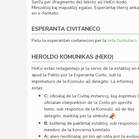
Serĉu per (fragmento de) teksto aŭ HeKo-kodo.
Minuskloj kaj majuskloj egalas. Esperantaj literoj ank
en x-formato.
ESPERANTA CIVITANECO
Petu la esperantan civitanecon per la
reta formularo
.
HEROLDO KOMUNIKAS (HEKO)
HeKo estas retagentejo je la servo de la establoj en 
apud la Pakto por la Esperanta Civito, sub la
imprimaturo de la Konsulo aŭ delegito. La informoj
estas:
C:
oﬁcialaj de la Civitaj instancoj, kiuj esprimas 
oﬁcialan starpunkton de la Civito pri specifa
temo, sub responso de la Konsulo, aŭ de ties
delegito, markitaj per la simbolo
.
B:
bultenaj de paktintaj establoj, sub responso
membro de la koncerna komitato.
A:
alies neoﬁcialaj, pri kio ajn utila por la evolu