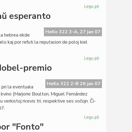
Legu pli
pri
Internacia
aŭ esperanto
Tago
de
la
HeKo 322 3-A, 27 jan 07
la hebrea ekde
Memoro
elo kaj por refuti la reputacion de poloj kiel
Legu pli
pri
Pola
Nobel-premio
Radio:
la
hebrea
HeKo 322 2-B 26 jan 07
pri la eventuala
anstataŭ
ta kvino (Marjorie Boulton, Miguel Fernández
esperanto
verkistoj ricevis tri, respektive ses voĉojn. Ĉi-
07.
Legu pli
pri
Esperanta
por "Fonto"
kandidato