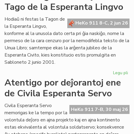
Tago de la Esperanta Lingvo
ret
po
Lit
Hodiaŭ ni festas la Tagon de
HeKo 911 8-C, 2 jun 26
Foi
la Esperanta Lingvo,
konforme al la unusola dato certa pri ĝia naskiĝo, nome la
permeso de la cara cenzuro por la nemodifebla teksto de la
Unua Libro; samtempe ekas la arĝenta jubileo de la
Esperanta Civito, kies konstitucio estis promulgita en
Sabloneto 2 junio 2001.
Legu pli
pri
Jub
Atentigo por deĵorantoj ene
ar
de Civila Esperanta Servo
la
ĉi-
jar
Civila Esperanta Servo
HeKo 911 7-B, 30 maj 26
Ta
memorigas ke la tempo por la
de
volontula deĵoro en ajna projekto kaj en ajna kontinento
la
estas ekvivalenta al volontula soldatservo; konsekvence
Es