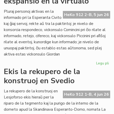
ekspansio en la virtualo
su
ol
Pluraj personoj aktivas en la
HeKo 912 2-B, 5 jun 26
ku
informado pri la Esperanta Civito
kaj ĝiaj servoj, rekte aŭ tra la paktintoj: je nivelo de
konsorcia respondeco, vickonsulo Comincini pri ĉio rilate al
informado, retejo, cifereco, kaj vickonsulo Piccinini pri aﬁŝoj
rilate al eventoj, kunordige kun informado; je nivelo de
unuopaj paktintoj, ĉiu establo estas aŭtonoma, sed plej
aktiva estas vickonsulo Giordan
Legu pli
pri
Da
Ekis la rekupero de la
la
konstruoj en Svedio
ko
ek
en
La rekupero de la konstruoj en
HeKo 912 1-B, 4 jun 26
la
Lesjoforso ekis hieraŭ per la
vir
riparo de la tegmento kaj la purigo de la interno de la
dometo apud la Skandinava Esperanto-Domo, nomata La