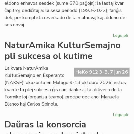
eldono enhavos sesdek (sume 570 paĝojn): la lastaj kvar
ĉapitroj, dediĉitaj al la sesa periodo (1993-2022), fariĝis
dek, per kompleta reverkado de la malnovaj kaj aldono de
ses novaj.
Legu pli
pri
"Hi
NaturAmika KulturSemajno
de
pli sukcesa ol kutime
la
es
lit
La kvara NaturAmika
HeKo 912 3-B, 7 jun 26
se
KulturSemajno en Esperanto
ĉap
(NAKSE), okazonta en Malago 9-13 oktobro 2026, estos
kvante la plej sukcesa ĝis nun, danke al la aktiveco de la
Formiketoj (organiza teamo), precipe gec-anoj Manuela
Blanco kaj Carlos Spinola.
Legu pli
pri
Na
Daŭras la konsorcia
Ku
pli