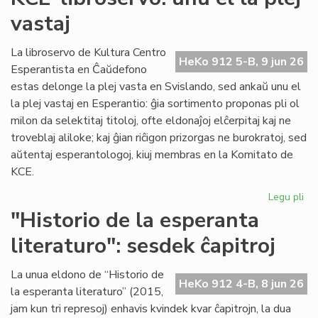
du
vastaj
pa
ka
pl
La libroservo de Kultura Centro
HeKo 912 5-B, 9 jun 26
ĉes
Esperantista en Ĉaŭdefono
estas delonge la plej vasta en Svislando, sed ankaŭ unu el
la plej vastaj en Esperantio: ĝia sortimento proponas pli ol
milon da selektitaj titoloj, ofte eldonaĵoj elĉerpitaj kaj ne
troveblaj aliloke; kaj ĝian riĉigon prizorgas ne burokratoj, sed
aŭtentaj esperantologoj, kiuj membras en la Komitato de
KCE.
Legu pli
pri
KC
"Historio de la esperanta
lib
literaturo": sesdek ĉapitroj
un
el
la
La unua eldono de “Historio de
HeKo 912 4-B, 8 jun 26
ple
la esperanta literaturo” (2015,
vas
jam kun tri represoj) enhavis kvindek kvar ĉapitrojn, la dua