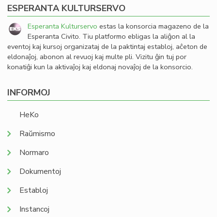
ESPERANTA KULTURSERVO
Esperanta Kulturservo
estas la konsorcia magazeno de la
Esperanta Civito. Tiu platformo ebligas la aliĝon al la
eventoj kaj kursoj organizataj de la paktintaj establoj, aĉeton de
eldonaĵoj, abonon al revuoj kaj multe pli. Vizitu ĝin tuj por
konatiĝi kun la aktivaĵoj kaj eldonaj novaĵoj de la konsorcio.
INFORMOJ
HeKo
Raŭmismo
Normaro
Dokumentoj
Establoj
Instancoj