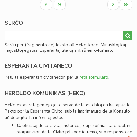
paĝo
paĝo
paĝo
al
Paĝo
Paĝo
Next
Last
8
9
…
Se
page
page
SERĈO
Serĉu per (fragmento de) teksto aŭ HeKo-kodo. Minuskloj kaj
majuskloj egalas. Esperantaj literoj ankaŭ en x-formato.
ESPERANTA CIVITANECO
Petu la esperantan civitanecon per la
reta formularo
.
HEROLDO KOMUNIKAS (HEKO)
HeKo estas retagentejo je la servo de la establoj en kaj apud la
Pakto por la Esperanta Civito, sub la imprimaturo de la Konsulo
aŭ delegito. La informoj estas:
C:
oﬁcialaj de la Civitaj instancoj, kiuj esprimas la oﬁcialan
starpunkton de la Civito pri specifa temo, sub responso de