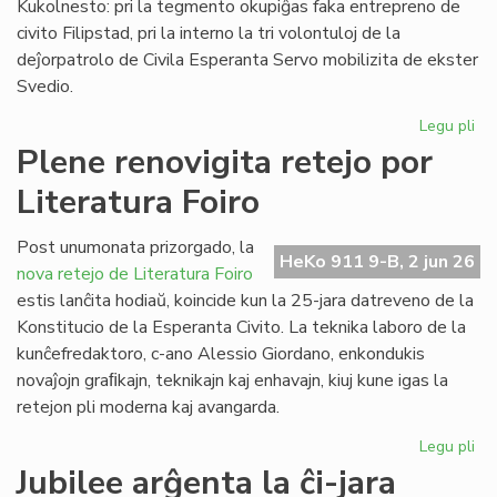
Kukolnesto: pri la tegmento okupiĝas faka entrepreno de
civito Filipstad, pri la interno la tri volontuloj de la
deĵorpatrolo de Civila Esperanta Servo mobilizita de ekster
Svedio.
Legu pli
pri
Eki
Plene renovigita retejo por
la
Literatura Foiro
re
de
la
Post unumonata prizorgado, la
HeKo 911 9-B, 2 jun 26
kon
nova retejo de Literatura Foiro
en
estis lanĉita hodiaŭ, koincide kun la 25-jara datreveno de la
Sv
Konstitucio de la Esperanta Civito. La teknika laboro de la
kunĉefredaktoro, c-ano Alessio Giordano, enkondukis
novaĵojn graﬁkajn, teknikajn kaj enhavajn, kiuj kune igas la
retejon pli moderna kaj avangarda.
Legu pli
pri
Pl
Jubilee arĝenta la ĉi-jara
ren