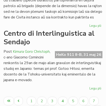
ĉiu stabano (specife buralisto) partoprenanta en deĵora
Li
patrolo aŭ brigado (depende de la dimensio) havas la rajton
sed ne la devon plenumi taskojn aŭ komisiojn laŭ sia delego
fare de Civita instanco aŭ sia kontrakto kun paktinta es
Legu pli
pri
At
Centro di Interlinguistica al
po
Sendajo
deĵ
en
de
Post
Kimura Goro Christoph
,
HeKo 911 8-B, 31 maj 26
Civ
c-ano Giacomo Comincini
Es
renkontis la 29an de majo alian gravulon de interlingvistikaj
Se
studoj en Japanio: temas pri prof. Gotoo Hitosi, emerita
docento de la Tohoku-universitato kaj eminentulo de la
japana e-movado.
Legu pli
pri
Ce
Pagination
di
Unua
Antaŭa
Paĝo
Paĝo
Paĝo
Aktuala
Paĝo
Paĝo
Paĝo
1
2
3
4
5
6
7
Int