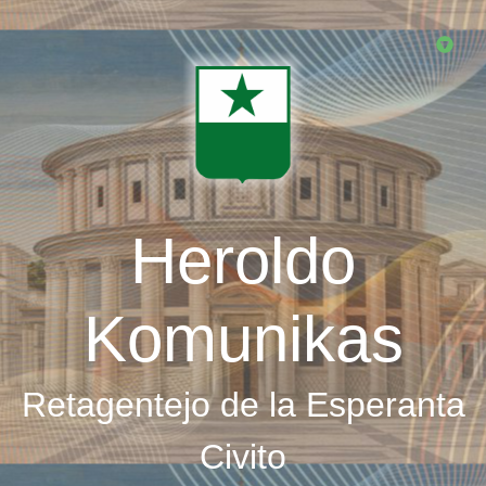
Skip
to
main
content
Heroldo
Komunikas
Retagentejo de la Esperanta
Civito