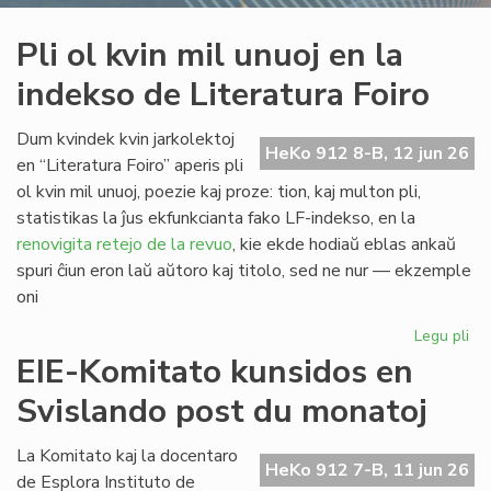
Pli ol kvin mil unuoj en la
indekso de Literatura Foiro
Dum kvindek kvin jarkolektoj
HeKo 912 8-B, 12 jun 26
en “Literatura Foiro” aperis pli
ol kvin mil unuoj, poezie kaj proze: tion, kaj multon pli,
statistikas la ĵus ekfunkcianta fako LF-indekso, en la
renovigita retejo de la revuo
, kie ekde hodiaŭ eblas ankaŭ
spuri ĉiun eron laŭ aŭtoro kaj titolo, sed ne nur — ekzemple
oni
Legu pli
pri
Pli
EIE-Komitato kunsidos en
ol
Svislando post du monatoj
kvi
mil
un
La Komitato kaj la docentaro
HeKo 912 7-B, 11 jun 26
en
de Esplora Instituto de