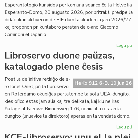
la
Esperantologio kunsidos per komuna seanco ĉe la Helvetia
in
Esperanto-Domo, 20 aŭgusto 2026, por pritrakti precipe la
de
didaktikan aktivecon de EIE dum la akademia jaro 2026/27
Lit
kaj proponon pri kunlaboro peratan de c-ano Giacomo
Foi
Comincini el Japanio.
Legu pli
pri
EIE
Libroservo duone paŭzas,
Ko
katalogado plene ĉesis
ku
en
Sv
Post la deﬁnitiva retiriĝo de s-
HeKo 912 6-B, 10 jun 26
po
ro Ionel Onet, pri la libroservo
du
en Roterdamo okupiĝas partatempe la sola UEA-dungito,
mo
kies oﬁco estas jam alia kaj tre delikata, kaj kiu ne iras
ĉiutage al Nieuwe Binnenweg 176; neniu alia restanta
dungito (unuavice la direktoro) aperas en la vendata domo.
Legu pli
pri
Lib
KCE-libroservo: unu el la plej