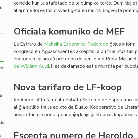
koincide kun la stafetado de la olimpika torĉo. Dum tiuj eta
aŭ
aliaj rimedoj estos disvastigata en multaj lingvoj la poemo
Oficiala komuniko de MEF
La Estraro de
Meksika Esperanto-Federacio
ĝojas informi
kongreso en Aguascalientes akceptis la pli frue rifuzitan
enprogramigi ankaŭ prelegon de sen. d-ino Perla Martinel
de William Auld
, kies deklamado estis muntita per duobl
kaj
Nova tarifaro de LF-koop
la
Konforme al la Mutuala Rabata Sistemo de Esperantio (dir
al ĝia apliko tra la edikto de Dualo, Kooperativo de Litera
novajn tarifojn por la periodaĵoj kiujn ĝi eldonas kaj adminis
 de
Escepta numero de Heroldo
o