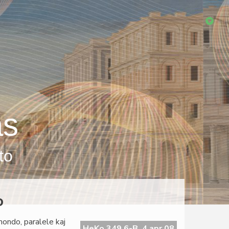
as
to
o
mondo, paralele kaj
HeKo 349 6-B, 4 apr 08