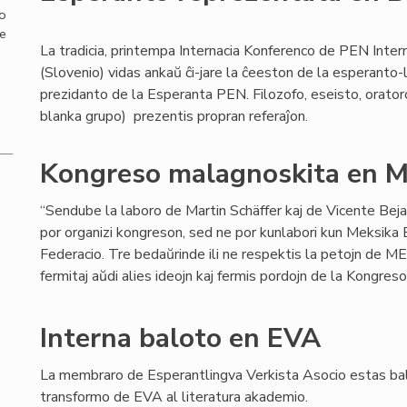
mo
de
La tradicia, printempa Internacia Konferenco de PEN Inter
(Slovenio) vidas ankaŭ ĉi-jare la ĉeeston de la esperanto-
prezidanto de la Esperanta PEN. Filozofo, eseisto, orator
blanka grupo) prezentis propran referaĵon.
Kongreso malagnoskita en M
“Sendube la laboro de Martin Schäffer kaj de Vicente Bej
por organizi kongreson, sed ne por kunlabori kun Meksika
Federacio. Tre bedaŭrinde ili ne respektis la petojn de MEF
fermitaj aŭdi alies ideojn kaj fermis pordojn de la Kongreso
Interna baloto en EVA
La membraro de Esperantlingva Verkista Asocio estas bal
transformo de EVA al literatura akademio.