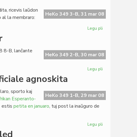
tarifaro
de
ta, ricevis laŭdon
LF-
HeKo 349 3-B, 31 mar 08
ko al la membraro:
koop
Legu pli
pri
Escepta
r
numero
de
8 8-B, lanĉante
Heroldo
HeKo 349 2-B, 30 mar 08
Legu pli
pri
Komuniko
iciale agnoskita
de
Martin
laro, sporto kaj
Schäffer
HeKo 349 1-B, 29 mar 08
rikan Esperanto-
o estis
petita en januaro
, tuj post la inaŭguro de
Legu pli
pri
Afrika
led