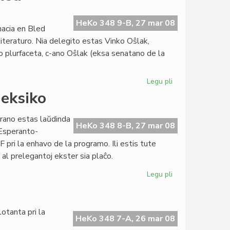
Esperanto-
Instituto
oficiale
HeKo 348 9-B, 27 mar 08
nacia en Bled
agnoskita
literaturo. Nia delegito estas Vinko Oŝlak,
o plurfaceta, c-ano Oŝlak (eksa senatano de la
Legu pli
pri
Esperanto
eksiko
reprezentata
en
arano estas laŭdinda
Bled
HeKo 348 8-B, 27 mar 08
 Esperanto-
 pri la enhavo de la programo. Ili estis tute
 al prelegantoj ekster sia plaĉo.
Legu pli
pri
Kongreso
malagnoskita
en
otanta pri la
Meksiko
HeKo 348 7-A, 26 mar 08