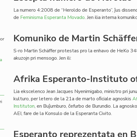
La numero 4:2008 de “Heroldo de Esperanto”, ĵus dissendi
,
de
Feminisma Esperanta Movado
. Jen ilia interna komuni
Komuniko de Martin Schäffe
por
S-ro Martin Schäffer protestas pro la enhavo de HeKo 34
akuzojn pri mensogo. Jen ili:
a
Afrika Esperanto-Instituto of
Lia ekscelenco Jean Jacques Nyenimigabo, ministro pri junu
kulturo, per letero de la 21a de marto oﬁciale agnoskis
Af
ri
Instituton
, en Buĵumburo, ĉefurbo de Burundio. La agnosk
AEI, fare de la Konsulo de la Esperanta Civito.
Esperanto reprezentata en B