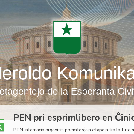
eroldo Komunik
etagentejo de la Esperanta Civi
PEN pri esprimlibero en Ĉini
PEN Internacia organizis poemtorĉajn etapojn tra la tuta 