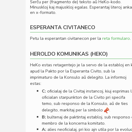
Serĉu per (fragmento de) teksto aŭ HeKo-kodo.
Minuskloj kaj majuskloj egalas. Esperantaj literoj ank
en x-formato.
ESPERANTA CIVITANECO
Petu la esperantan civitanecon per la
reta formularo
.
HEROLDO KOMUNIKAS (HEKO)
HeKo estas retagentejo je la servo de la establoj en 
apud la Pakto por la Esperanta Civito, sub la
imprimaturo de la Konsulo aŭ delegito. La informoj
estas:
C:
oﬁcialaj de la Civitaj instancoj, kiuj esprimas 
oﬁcialan starpunkton de la Civito pri specifa
temo, sub responso de la Konsulo, aŭ de ties
delegito, markitaj per la simbolo
.
B:
bultenaj de paktintaj establoj, sub responso
membro de la koncerna komitato.
A:
alies neoﬁcialaj, pri kio ajn utila por la evolu