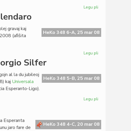
Legu pli
pri
Interna
alendaro
baloto
en
lej gravaj kaj
EVA
HeKo 348 6-A, 25 mar 08
n 2008 (aﬁŝita
Legu pli
pri
Kvin
orgio Silfer
eventoj
en
jn al la du jubileoj
la
HeKo 348 5-B, 25 mar 08
8) kaj
Universala
bulgara
ia Esperanto-Ligo).
kalendaro
Legu pli
pri
Historiografiaj
prelegoj
de
a Esperanta
Giorgio
HeKo 348 4-C, 20 mar 08
unu jaro fare de
Silfer