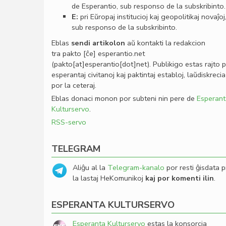
de Esperantio, sub responso de la subskribinto.
E:
pri Eŭropaj institucioj kaj geopolitikaj novaĵoj
sub responso de la subskribinto.
Eblas
sendi
artikolon
aŭ kontakti la redakcion
tra
pakto
[ĉe]
esperantio
.
net
(pakto[at]esperantio[dot]net)
. Publikigo estas rajto 
esperantaj civitanoj kaj paktintaj establoj, laŭdiskrecia
por la ceteraj.
Eblas donaci monon por subteni nin pere de
Esperant
Kulturservo
.
RSS-servo
TELEGRAM
Aliĝu al la
Telegram-kanalo
por resti ĝisdata p
la lastaj HeKomunikoj
kaj por komenti ilin
.
ESPERANTA KULTURSERVO
Esperanta Kulturservo
estas la konsorcia