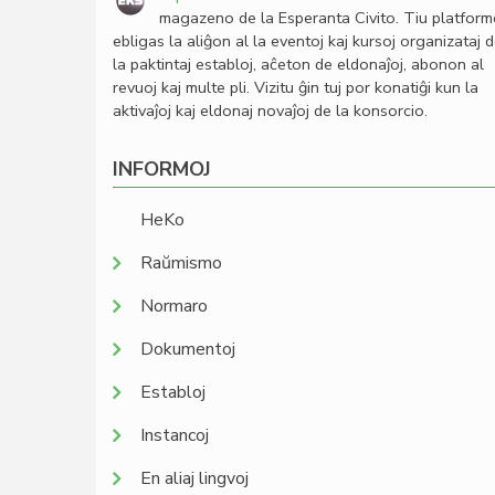
magazeno de la Esperanta Civito. Tiu platfor
ebligas la aliĝon al la eventoj kaj kursoj organizataj 
la paktintaj establoj, aĉeton de eldonaĵoj, abonon al
revuoj kaj multe pli. Vizitu ĝin tuj por konatiĝi kun la
aktivaĵoj kaj eldonaj novaĵoj de la konsorcio.
INFORMOJ
HeKo
Raŭmismo
Normaro
Dokumentoj
Establoj
Instancoj
En aliaj lingvoj