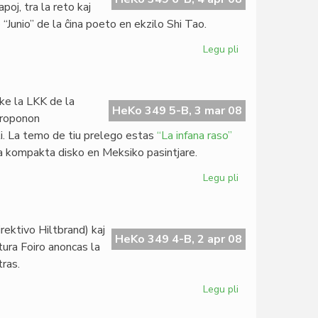
poj, tra la reto kaj
 “Junio” de la ĉina poeto en ekzilo Shi Tao.
Legu pli
pri
PEN
pri
esprimlibero
 ke la LKK de la
en
HeKo 349 5-B, 3 mar 08
 proponon
Ĉinio
li. La temo de tiu prelego estas
“La infana raso”
a kompakta disko en Meksiko pasintjare.
Legu pli
pri
Oficiala
komuniko
de
ektivo Hiltbrand) kaj
MEF
HeKo 349 4-B, 2 apr 08
tura Foiro anoncas la
tras.
Legu pli
pri
Nova