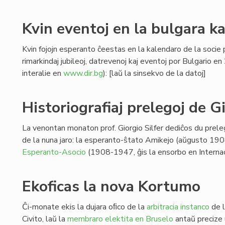
Kvin eventoj en la bulgara k
Kvin fojojn esperanto ĉeestas en la kalendaro de la socie p
rimarkindaj jubileoj, datrevenoj kaj eventoj por Bulgario e
interalie en
www.dir.bg
): [laŭ la sinsekvo de la datoj]
Historiografiaj prelegoj de Gi
La venontan monaton prof. Giorgio Silfer dediĉos du prelego
de la nuna jaro: la esperanto-ŝtato Amikejo (aŭgusto 190
Esperanto-Asocio
(1908-1947, ĝis la ensorbo en Internac
Ekoficas la nova Kortumo
Ĉi-monate ekis la dujara oﬁco de la
arbitracia instanco
de l
Civito, laŭ la
membraro elektita en Bruselo
antaŭ precize 