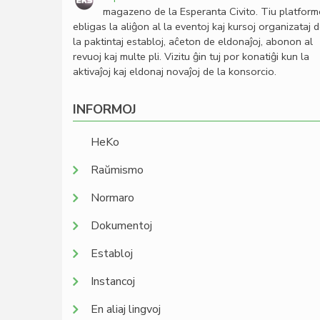
magazeno de la Esperanta Civito. Tiu platfor
ebligas la aliĝon al la eventoj kaj kursoj organizataj 
la paktintaj establoj, aĉeton de eldonaĵoj, abonon al
revuoj kaj multe pli. Vizitu ĝin tuj por konatiĝi kun la
aktivaĵoj kaj eldonaj novaĵoj de la konsorcio.
INFORMOJ
HeKo
Raŭmismo
Normaro
Dokumentoj
Establoj
Instancoj
En aliaj lingvoj