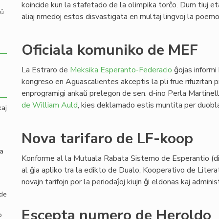
koincide kun la stafetado de la olimpika torĉo. Dum tiuj eta
aŭ
aliaj rimedoj estos disvastigata en multaj lingvoj la poemo
Oficiala komuniko de MEF
La Estraro de
Meksika Esperanto-Federacio
ĝojas informi
kongreso en Aguascalientes akceptis la pli frue rifuzitan
enprogramigi ankaŭ prelegon de sen. d-ino Perla Martinel
de William Auld
, kies deklamado estis muntita per duobl
kaj
Nova tarifaro de LF-koop
la
Konforme al la Mutuala Rabata Sistemo de Esperantio (dir
al ĝia apliko tra la edikto de Dualo, Kooperativo de Litera
novajn tarifojn por la periodaĵoj kiujn ĝi eldonas kaj adminis
 de
Escepta numero de Heroldo
o