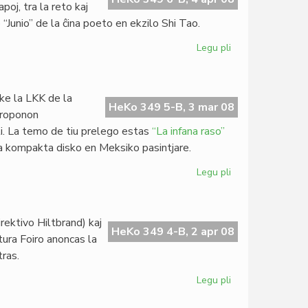
poj, tra la reto kaj
 “Junio” de la ĉina poeto en ekzilo Shi Tao.
Legu pli
pri
PEN
pri
esprimlibero
 ke la LKK de la
en
HeKo 349 5-B, 3 mar 08
 proponon
Ĉinio
li. La temo de tiu prelego estas
“La infana raso”
a kompakta disko en Meksiko pasintjare.
Legu pli
pri
Oficiala
komuniko
de
ektivo Hiltbrand) kaj
MEF
HeKo 349 4-B, 2 apr 08
tura Foiro anoncas la
tras.
Legu pli
pri
Nova