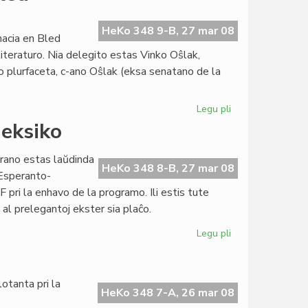
Esperanto-
Instituto
oficiale
HeKo 348 9-B, 27 mar 08
nacia en Bled
agnoskita
literaturo. Nia delegito estas Vinko Oŝlak,
o plurfaceta, c-ano Oŝlak (eksa senatano de la
Legu pli
pri
Esperanto
eksiko
reprezentata
en
arano estas laŭdinda
Bled
HeKo 348 8-B, 27 mar 08
 Esperanto-
 pri la enhavo de la programo. Ili estis tute
 al prelegantoj ekster sia plaĉo.
Legu pli
pri
Kongreso
malagnoskita
en
otanta pri la
Meksiko
HeKo 348 7-A, 26 mar 08