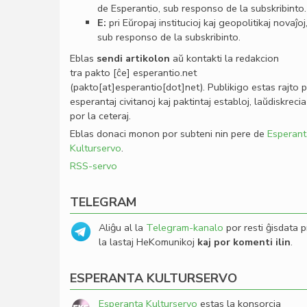
de Esperantio, sub responso de la subskribinto.
E:
pri Eŭropaj institucioj kaj geopolitikaj novaĵoj
sub responso de la subskribinto.
Eblas
sendi
artikolon
aŭ kontakti la redakcion
tra
pakto
[ĉe]
esperantio
.
net
(pakto[at]esperantio[dot]net)
. Publikigo estas rajto 
esperantaj civitanoj kaj paktintaj establoj, laŭdiskrecia
por la ceteraj.
Eblas donaci monon por subteni nin pere de
Esperant
Kulturservo
.
RSS-servo
TELEGRAM
Aliĝu al la
Telegram-kanalo
por resti ĝisdata p
la lastaj HeKomunikoj
kaj por komenti ilin
.
ESPERANTA KULTURSERVO
Esperanta Kulturservo
estas la konsorcia