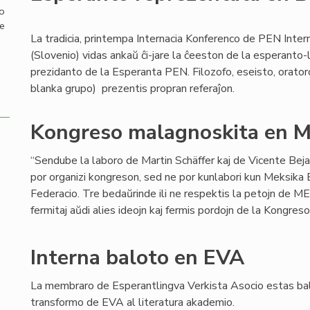
mo
de
La tradicia, printempa Internacia Konferenco de PEN Inter
(Slovenio) vidas ankaŭ ĉi-jare la ĉeeston de la esperanto-
prezidanto de la Esperanta PEN. Filozofo, eseisto, orator
blanka grupo) prezentis propran referaĵon.
Kongreso malagnoskita en M
“Sendube la laboro de Martin Schäffer kaj de Vicente Bej
por organizi kongreson, sed ne por kunlabori kun Meksika
Federacio. Tre bedaŭrinde ili ne respektis la petojn de MEF
fermitaj aŭdi alies ideojn kaj fermis pordojn de la Kongreso
Interna baloto en EVA
La membraro de Esperantlingva Verkista Asocio estas bal
transformo de EVA al literatura akademio.