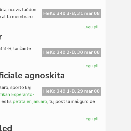
tarifaro
de
ta, ricevis laŭdon
LF-
HeKo 349 3-B, 31 mar 08
ko al la membraro:
koop
Legu pli
pri
Escepta
r
numero
de
8 8-B, lanĉante
Heroldo
HeKo 349 2-B, 30 mar 08
Legu pli
pri
Komuniko
iciale agnoskita
de
Martin
laro, sporto kaj
Schäffer
HeKo 349 1-B, 29 mar 08
rikan Esperanto-
o estis
petita en januaro
, tuj post la inaŭguro de
Legu pli
pri
Afrika
led