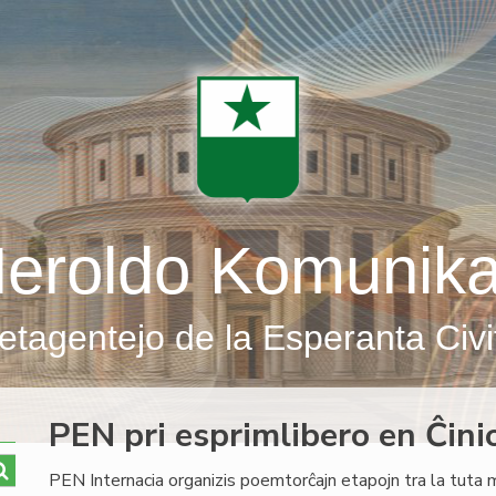
eroldo Komunik
etagentejo de la Esperanta Civi
PEN pri esprimlibero en Ĉini
PEN Internacia organizis poemtorĉajn etapojn tra la tuta 