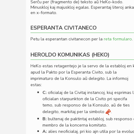
Serĉu per (fragmento de) teksto aŭ HeKo-kodo.
Minuskloj kaj majuskloj egalas. Esperantaj literoj ank
en x-formato.
ESPERANTA CIVITANECO
Petu la esperantan civitanecon per la
reta formularo
.
HEROLDO KOMUNIKAS (HEKO)
HeKo estas retagentejo je la servo de la establoj en 
apud la Pakto por la Esperanta Civito, sub la
imprimaturo de la Konsulo aŭ delegito. La informoj
estas:
C:
oﬁcialaj de la Civitaj instancoj, kiuj esprimas 
oﬁcialan starpunkton de la Civito pri specifa
temo, sub responso de la Konsulo, aŭ de ties
delegito, markitaj per la simbolo
.
B:
bultenaj de paktintaj establoj, sub responso
membro de la koncerna komitato.
A:
alies neoﬁcialaj, pri kio ajn utila por la evolu