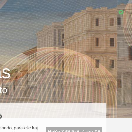
as
to
o
mondo, paralele kaj
HeKo 349 6-B, 4 apr 08