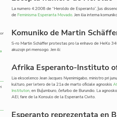
La numero 4:2008 de “Heroldo de Esperanto”, ĵus dissendi
,
de
Feminisma Esperanta Movado
. Jen ilia interna komuni
Komuniko de Martin Schäffe
por
S-ro Martin Schäffer protestas pro la enhavo de HeKo 34
akuzojn pri mensogo. Jen ili:
a
Afrika Esperanto-Instituto of
Lia ekscelenco Jean Jacques Nyenimigabo, ministro pri junu
kulturo, per letero de la 21a de marto oﬁciale agnoskis
Af
ri
Instituton
, en Buĵumburo, ĉefurbo de Burundio. La agnosk
AEI, fare de la Konsulo de la Esperanta Civito.
Esperanto reprezentata en B