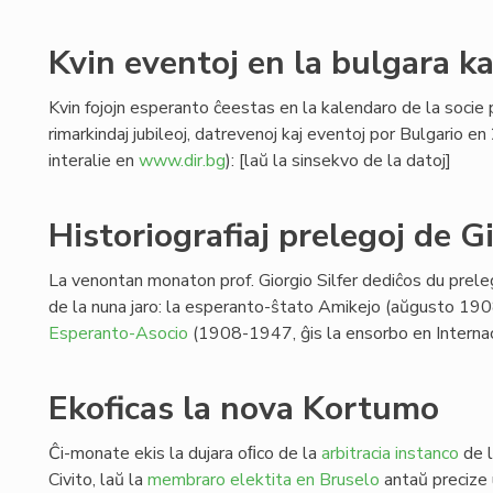
Kvin eventoj en la bulgara k
Kvin fojojn esperanto ĉeestas en la kalendaro de la socie p
rimarkindaj jubileoj, datrevenoj kaj eventoj por Bulgario e
interalie en
www.dir.bg
): [laŭ la sinsekvo de la datoj]
Historiografiaj prelegoj de Gi
La venontan monaton prof. Giorgio Silfer dediĉos du prelego
de la nuna jaro: la esperanto-ŝtato Amikejo (aŭgusto 190
Esperanto-Asocio
(1908-1947, ĝis la ensorbo en Internac
Ekoficas la nova Kortumo
Ĉi-monate ekis la dujara oﬁco de la
arbitracia instanco
de l
Civito, laŭ la
membraro elektita en Bruselo
antaŭ precize 