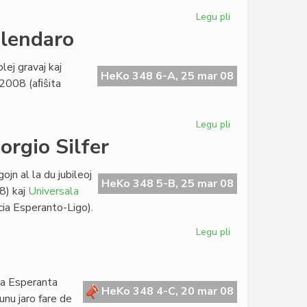
Legu pli
pri
Interna
alendaro
baloto
en
lej gravaj kaj
EVA
HeKo 348 6-A, 25 mar 08
n 2008 (aﬁŝita
Legu pli
pri
Kvin
orgio Silfer
eventoj
en
jn al la du jubileoj
la
HeKo 348 5-B, 25 mar 08
8) kaj
Universala
bulgara
ia Esperanto-Ligo).
kalendaro
Legu pli
pri
Historiografiaj
prelegoj
de
a Esperanta
Giorgio
HeKo 348 4-C, 20 mar 08
unu jaro fare de
Silfer