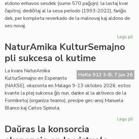
eldono enhavos sesdek (sume 570 paĝojn): la lastaj kvar
ĉapitroj, dediĉitaj al la sesa periodo (1993-2022), fariĝis
dek, per kompleta reverkado de la malnovaj kaj aldono de
ses novaj.
Legu pli
pri
"Hi
NaturAmika KulturSemajno
de
pli sukcesa ol kutime
la
es
lit
La kvara NaturAmika
HeKo 912 3-B, 7 jun 26
se
KulturSemajno en Esperanto
ĉap
(NAKSE), okazonta en Malago 9-13 oktobro 2026, estos
kvante la plej sukcesa ĝis nun, danke al la aktiveco de la
Formiketoj (organiza teamo), precipe gec-anoj Manuela
Blanco kaj Carlos Spinola.
Legu pli
pri
Na
Daŭras la konsorcia
Ku
pli