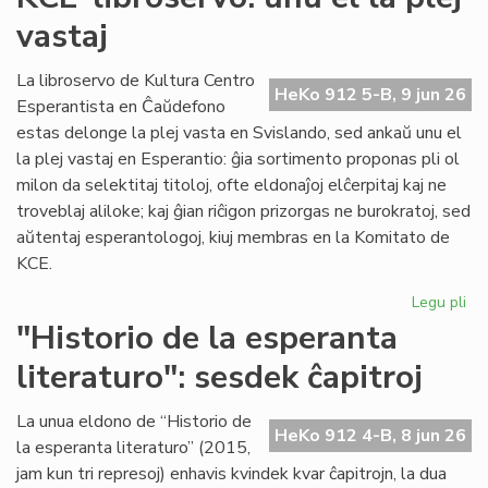
du
vastaj
pa
ka
pl
La libroservo de Kultura Centro
HeKo 912 5-B, 9 jun 26
ĉes
Esperantista en Ĉaŭdefono
estas delonge la plej vasta en Svislando, sed ankaŭ unu el
la plej vastaj en Esperantio: ĝia sortimento proponas pli ol
milon da selektitaj titoloj, ofte eldonaĵoj elĉerpitaj kaj ne
troveblaj aliloke; kaj ĝian riĉigon prizorgas ne burokratoj, sed
aŭtentaj esperantologoj, kiuj membras en la Komitato de
KCE.
Legu pli
pri
KC
"Historio de la esperanta
lib
literaturo": sesdek ĉapitroj
un
el
la
La unua eldono de “Historio de
HeKo 912 4-B, 8 jun 26
ple
la esperanta literaturo” (2015,
vas
jam kun tri represoj) enhavis kvindek kvar ĉapitrojn, la dua