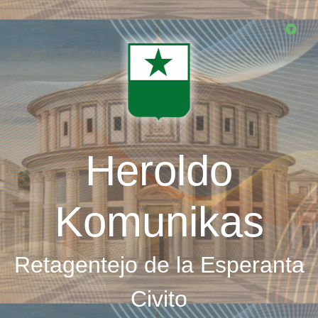
Skip
to
main
content
Heroldo
Komunikas
Retagentejo de la Esperanta
Civito