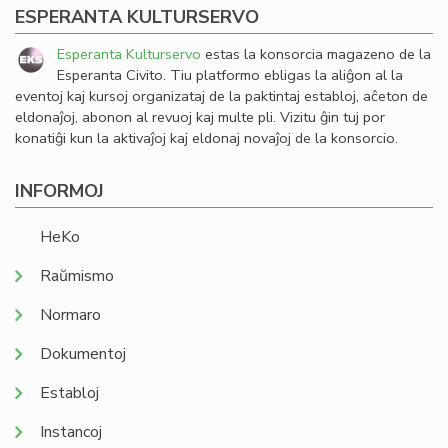
ESPERANTA KULTURSERVO
Esperanta Kulturservo
estas la konsorcia magazeno de la
Esperanta Civito. Tiu platformo ebligas la aliĝon al la
eventoj kaj kursoj organizataj de la paktintaj establoj, aĉeton de
eldonaĵoj, abonon al revuoj kaj multe pli. Vizitu ĝin tuj por
konatiĝi kun la aktivaĵoj kaj eldonaj novaĵoj de la konsorcio.
INFORMOJ
HeKo
Raŭmismo
Normaro
Dokumentoj
Establoj
Instancoj