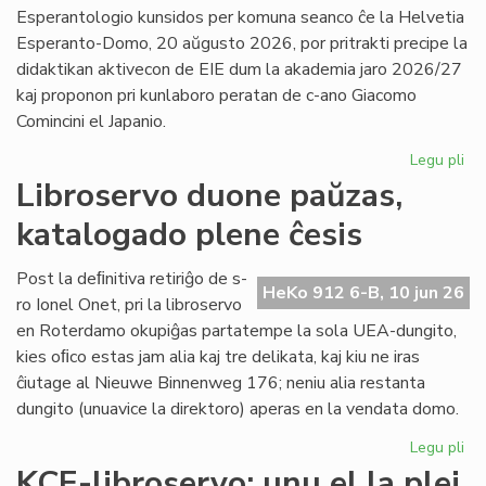
la
Esperantologio kunsidos per komuna seanco ĉe la Helvetia
in
Esperanto-Domo, 20 aŭgusto 2026, por pritrakti precipe la
de
didaktikan aktivecon de EIE dum la akademia jaro 2026/27
Lit
kaj proponon pri kunlaboro peratan de c-ano Giacomo
Foi
Comincini el Japanio.
Legu pli
pri
EIE
Libroservo duone paŭzas,
Ko
katalogado plene ĉesis
ku
en
Sv
Post la deﬁnitiva retiriĝo de s-
HeKo 912 6-B, 10 jun 26
po
ro Ionel Onet, pri la libroservo
du
en Roterdamo okupiĝas partatempe la sola UEA-dungito,
mo
kies oﬁco estas jam alia kaj tre delikata, kaj kiu ne iras
ĉiutage al Nieuwe Binnenweg 176; neniu alia restanta
dungito (unuavice la direktoro) aperas en la vendata domo.
Legu pli
pri
Lib
KCE-libroservo: unu el la plej