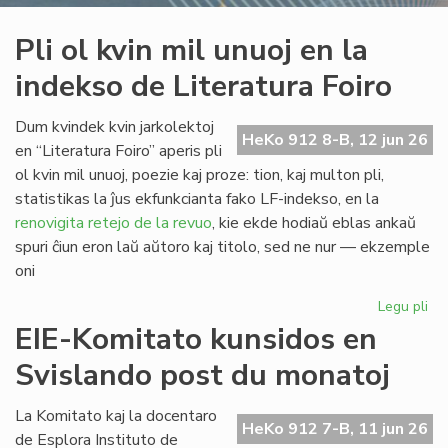
Pli ol kvin mil unuoj en la
indekso de Literatura Foiro
Dum kvindek kvin jarkolektoj
HeKo 912 8-B, 12 jun 26
en “Literatura Foiro” aperis pli
ol kvin mil unuoj, poezie kaj proze: tion, kaj multon pli,
statistikas la ĵus ekfunkcianta fako LF-indekso, en la
renovigita retejo de la revuo
, kie ekde hodiaŭ eblas ankaŭ
spuri ĉiun eron laŭ aŭtoro kaj titolo, sed ne nur — ekzemple
oni
Legu pli
pri
Pli
EIE-Komitato kunsidos en
ol
Svislando post du monatoj
kvi
mil
un
La Komitato kaj la docentaro
HeKo 912 7-B, 11 jun 26
en
de Esplora Instituto de