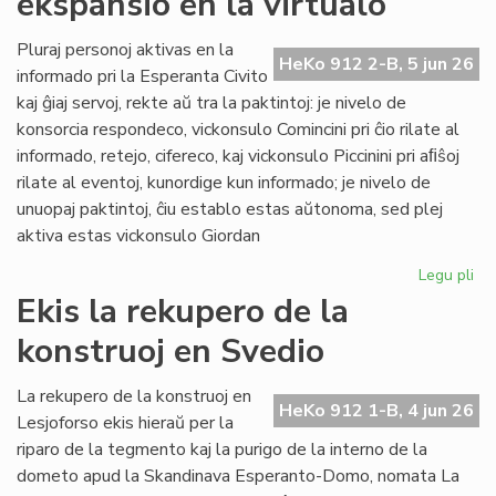
ekspansio en la virtualo
su
ol
Pluraj personoj aktivas en la
HeKo 912 2-B, 5 jun 26
ku
informado pri la Esperanta Civito
kaj ĝiaj servoj, rekte aŭ tra la paktintoj: je nivelo de
konsorcia respondeco, vickonsulo Comincini pri ĉio rilate al
informado, retejo, cifereco, kaj vickonsulo Piccinini pri aﬁŝoj
rilate al eventoj, kunordige kun informado; je nivelo de
unuopaj paktintoj, ĉiu establo estas aŭtonoma, sed plej
aktiva estas vickonsulo Giordan
Legu pli
pri
Da
Ekis la rekupero de la
la
konstruoj en Svedio
ko
ek
en
La rekupero de la konstruoj en
HeKo 912 1-B, 4 jun 26
la
Lesjoforso ekis hieraŭ per la
vir
riparo de la tegmento kaj la purigo de la interno de la
dometo apud la Skandinava Esperanto-Domo, nomata La