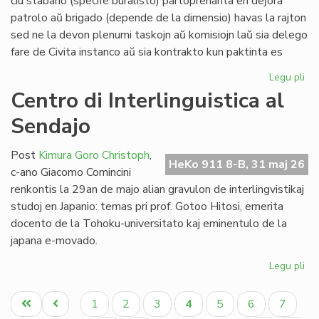
ĉiu stabano (specife buralisto) partoprenanta en deĵora
Li
patrolo aŭ brigado (depende de la dimensio) havas la rajton
sed ne la devon plenumi taskojn aŭ komisiojn laŭ sia delego
fare de Civita instanco aŭ sia kontrakto kun paktinta es
Legu pli
pri
At
Centro di Interlinguistica al
po
Sendajo
deĵ
en
de
Post
Kimura Goro Christoph
,
HeKo 911 8-B, 31 maj 26
Civ
c-ano Giacomo Comincini
Es
renkontis la 29an de majo alian gravulon de interlingvistikaj
Se
studoj en Japanio: temas pri prof. Gotoo Hitosi, emerita
docento de la Tohoku-universitato kaj eminentulo de la
japana e-movado.
Legu pli
pri
Ce
Pagination
di
Unua
Antaŭa
Paĝo
Paĝo
Paĝo
Aktuala
Paĝo
Paĝo
Paĝo
1
2
3
4
5
6
7
Int