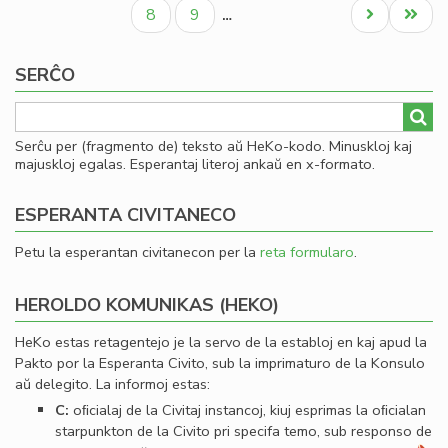
paĝo
paĝo
paĝo
al
Paĝo
Paĝo
Next
Last
8
9
…
Se
page
page
SERĈO
Serĉu per (fragmento de) teksto aŭ HeKo-kodo. Minuskloj kaj
majuskloj egalas. Esperantaj literoj ankaŭ en x-formato.
ESPERANTA CIVITANECO
Petu la esperantan civitanecon per la
reta formularo
.
HEROLDO KOMUNIKAS (HEKO)
HeKo estas retagentejo je la servo de la establoj en kaj apud la
Pakto por la Esperanta Civito, sub la imprimaturo de la Konsulo
aŭ delegito. La informoj estas:
C:
oﬁcialaj de la Civitaj instancoj, kiuj esprimas la oﬁcialan
starpunkton de la Civito pri specifa temo, sub responso de