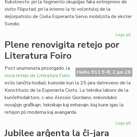
Kukolnesto: pri la tegmento okupiĝas faka entrepreno de
civito Filipstad, pri la interno la tri volontuloj de la
deĵorpatrolo de Civila Esperanta Servo mobilizita de ekster
Svedio.
Legu pli
pri
Eki
Plene renovigita retejo por
la
Literatura Foiro
re
de
la
Post unumonata prizorgado, la
HeKo 911 9-B, 2 jun 26
kon
nova retejo de Literatura Foiro
en
estis lanĉita hodiaŭ, koincide kun la 25-jara datreveno de la
Sv
Konstitucio de la Esperanta Civito. La teknika laboro de la
kunĉefredaktoro, c-ano Alessio Giordano, enkondukis
novaĵojn graﬁkajn, teknikajn kaj enhavajn, kiuj kune igas la
retejon pli moderna kaj avangarda.
Legu pli
pri
Pl
Jubilee arĝenta la ĉi-jara
ren