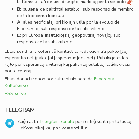
la Konsulo, aŭ de ties delegito, markitaj per la simbolo
.
B:
bultenaj de paktintaj establoj, sub responso de membro
de la koncerna komitato.
A:
alies neoﬁcialaj, pri kio ajn utila por la evoluo de
Esperantio, sub responso de la subskribinto.
E:
pri Eŭropaj institucioj kaj geopolitikaj novaĵoj, sub
responso de la subskribinto.
Eblas
sendi
artikolon
aŭ kontakti la redakcion tra
pakto
[ĉe]
esperantio
.
net
(pakto[at]esperantio[dot]net)
. Publikigo estas
rajto por esperantaj civitanoj kaj paktintaj establoj, laŭdiskrecia
por la ceteraj.
Eblas donaci monon por subteni nin pere de
Esperanta
Kulturservo
.
RSS-servo
TELEGRAM
Aliĝu al la
Telegram-kanalo
por resti ĝisdata pri la lastaj
HeKomunikoj
kaj por komenti ilin
.