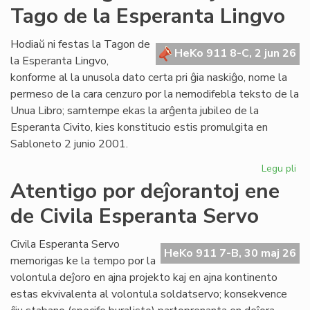
Tago de la Esperanta Lingvo
ret
po
Lit
Hodiaŭ ni festas la Tagon de
HeKo 911 8-C, 2 jun 26
Foi
la Esperanta Lingvo,
konforme al la unusola dato certa pri ĝia naskiĝo, nome la
permeso de la cara cenzuro por la nemodifebla teksto de la
Unua Libro; samtempe ekas la arĝenta jubileo de la
Esperanta Civito, kies konstitucio estis promulgita en
Sabloneto 2 junio 2001.
Legu pli
pri
Jub
Atentigo por deĵorantoj ene
ar
de Civila Esperanta Servo
la
ĉi-
jar
Civila Esperanta Servo
HeKo 911 7-B, 30 maj 26
Ta
memorigas ke la tempo por la
de
volontula deĵoro en ajna projekto kaj en ajna kontinento
la
estas ekvivalenta al volontula soldatservo; konsekvence
Es