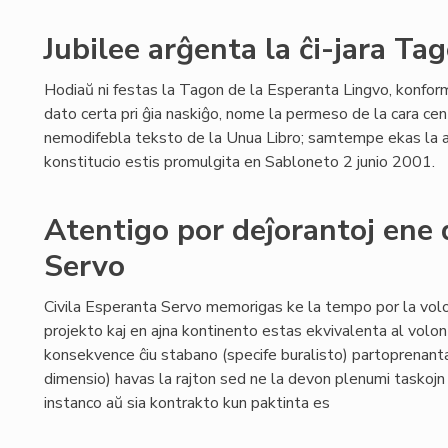
Jubilee arĝenta la ĉi-jara Ta
Hodiaŭ ni festas la Tagon de la Esperanta Lingvo, konform
dato certa pri ĝia naskiĝo, nome la permeso de la cara cen
nemodifebla teksto de la Unua Libro; samtempe ekas la ar
konstitucio estis promulgita en Sabloneto 2 junio 2001.
Atentigo por deĵorantoj ene 
Servo
Civila Esperanta Servo memorigas ke la tempo por la volo
projekto kaj en ajna kontinento estas ekvivalenta al volo
konsekvence ĉiu stabano (specife buralisto) partoprenant
dimensio) havas la rajton sed ne la devon plenumi taskojn 
instanco aŭ sia kontrakto kun paktinta es