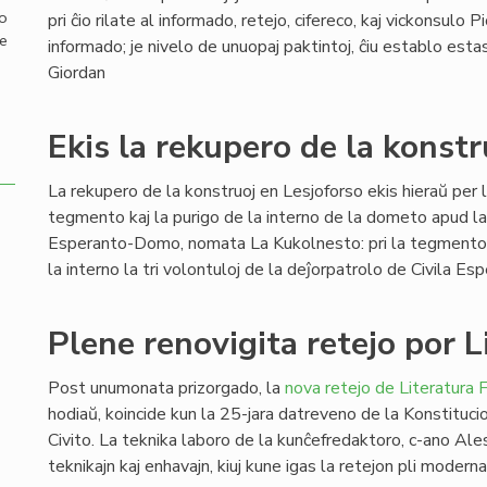
mo
pri ĉio rilate al informado, retejo, cifereco, kaj vickonsulo P
de
informado; je nivelo de unuopaj paktintoj, ĉiu establo est
Giordan
Ekis la rekupero de la konst
La rekupero de la konstruoj en Lesjoforso ekis hieraŭ per l
tegmento kaj la purigo de la interno de la dometo apud l
Esperanto-Domo, nomata La Kukolnesto: pri la tegmento ok
la interno la tri volontuloj de la deĵorpatrolo de Civila E
Plene renovigita retejo por L
Post unumonata prizorgado, la
nova retejo de Literatura F
hodiaŭ, koincide kun la 25-jara datreveno de la Konstituci
Civito. La teknika laboro de la kunĉefredaktoro, c-ano Ale
teknikajn kaj enhavajn, kiuj kune igas la retejon pli modern