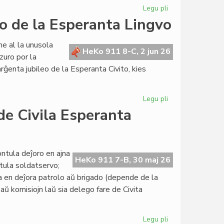
Svedio
Legu pli
pri
Plene
go de la Esperanta Lingvo
renovigita
retejo
e al la unusola
por
HeKo 911 8-C, 2 jun 26
zuro por la
Literatura
ĝenta jubileo de la Esperanta Civito, kies
Foiro
Legu pli
pri
Jubilee
de Civila Esperanta
arĝenta
la
ĉi-
jara
ntula deĵoro en ajna
HeKo 911 7-B, 30 maj 26
Tago
ntula soldatservo;
de
a en deĵora patrolo aŭ brigado (depende de la
la
aŭ komisiojn laŭ sia delego fare de Civita
Esperanta
Lingvo
Legu pli
pri