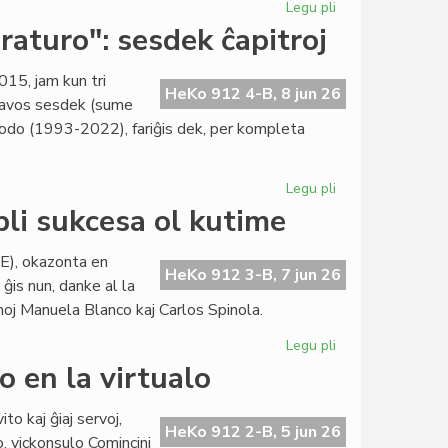
Legu pli
pri
KCE-
eraturo": sesdek ĉapitroj
libroservo:
unu
015, jam kun tri
el
HeKo 912 4-B, 8 jun 26
nhavos sesdek (sume
la
periodo (1993-2022), fariĝis dek, per kompleta
plej
vastaj
Legu pli
pri
"Historio
li sukcesa ol kutime
de
la
E), okazonta en
esperanta
HeKo 912 3-B, 7 jun 26
is nun, danke al la
literaturo":
noj Manuela Blanco kaj Carlos Spinola.
sesdek
ĉapitroj
Legu pli
pri
NaturAmika
o en la virtualo
KulturSemajno
pli
to kaj ĝiaj servoj,
sukcesa
HeKo 912 2-B, 5 jun 26
o, vickonsulo Comincini