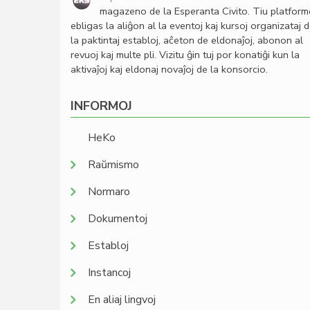
magazeno de la Esperanta Civito. Tiu platfor
ebligas la aliĝon al la eventoj kaj kursoj organizataj 
la paktintaj establoj, aĉeton de eldonaĵoj, abonon al
revuoj kaj multe pli. Vizitu ĝin tuj por konatiĝi kun la
aktivaĵoj kaj eldonaj novaĵoj de la konsorcio.
INFORMOJ
HeKo
Raŭmismo
Normaro
Dokumentoj
Establoj
Instancoj
En aliaj lingvoj