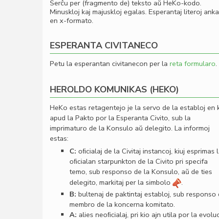
Serĉu per (fragmento de) teksto aŭ HeKo-kodo.
Minuskloj kaj majuskloj egalas. Esperantaj literoj ank
en x-formato.
ESPERANTA CIVITANECO
Petu la esperantan civitanecon per la
reta formularo
.
HEROLDO KOMUNIKAS (HEKO)
HeKo estas retagentejo je la servo de la establoj en 
apud la Pakto por la Esperanta Civito, sub la
imprimaturo de la Konsulo aŭ delegito. La informoj
estas:
C:
oﬁcialaj de la Civitaj instancoj, kiuj esprimas 
oﬁcialan starpunkton de la Civito pri specifa
temo, sub responso de la Konsulo, aŭ de ties
delegito, markitaj per la simbolo
.
B:
bultenaj de paktintaj establoj, sub responso
membro de la koncerna komitato.
A:
alies neoﬁcialaj, pri kio ajn utila por la evolu