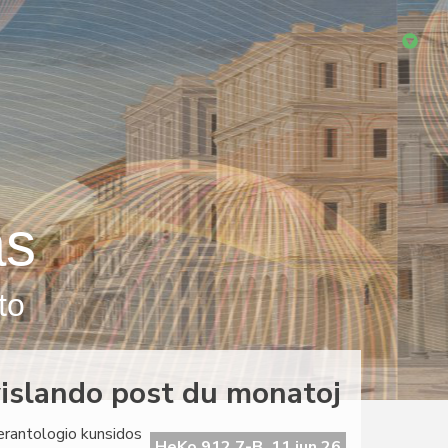
as
to
islando post du monatoj
erantologio kunsidos
HeKo 912 7-B, 11 jun 26