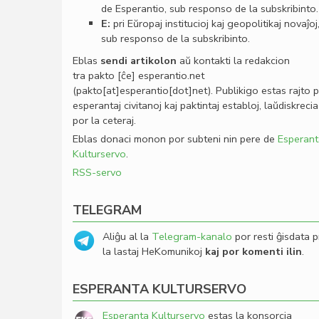
de Esperantio, sub responso de la subskribinto.
E:
pri Eŭropaj institucioj kaj geopolitikaj novaĵoj
sub responso de la subskribinto.
Eblas
sendi
artikolon
aŭ kontakti la redakcion
tra
pakto
[ĉe]
esperantio
.
net
(pakto[at]esperantio[dot]net)
. Publikigo estas rajto 
esperantaj civitanoj kaj paktintaj establoj, laŭdiskrecia
por la ceteraj.
Eblas donaci monon por subteni nin pere de
Esperant
Kulturservo
.
RSS-servo
TELEGRAM
Aliĝu al la
Telegram-kanalo
por resti ĝisdata p
la lastaj HeKomunikoj
kaj por komenti ilin
.
ESPERANTA KULTURSERVO
Esperanta Kulturservo
estas la konsorcia