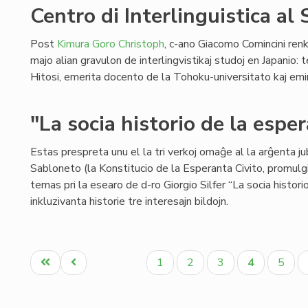
Centro di Interlinguistica al
Post
Kimura Goro Christoph
, c-ano Giacomo Comincini ren
majo alian gravulon de interlingvistikaj studoj en Japanio: 
Hitosi, emerita docento de la Tohoku-universitato kaj em
"La socia historio de la esp
Estas prespreta unu el la tri verkoj omaĝe al la arĝenta j
Sabloneto (la Konstitucio de la Esperanta Civito, promulgi
temas pri la esearo de d-ro Giorgio Silfer “La socia hist
inkluzivanta historie tre interesajn bildojn.
Pagination
Unua
Antaŭa
Paĝo
Paĝo
Paĝo
Aktuala
Paĝo
1
2
3
4
5
paĝo
paĝo
paĝo