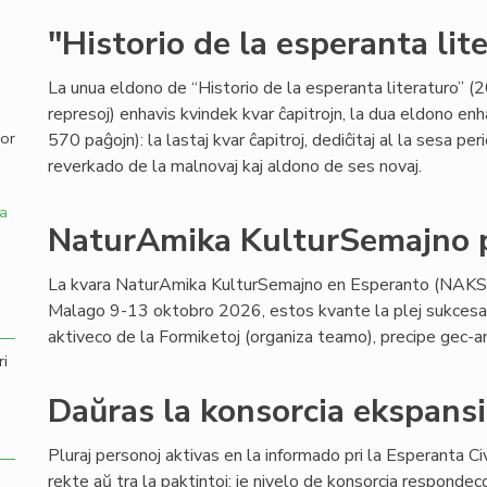
"Historio de la esperanta lit
,
La unua eldono de “Historio de la esperanta literaturo” (2
represoj) enhavis kvindek kvar ĉapitrojn, la dua eldono e
por
570 paĝojn): la lastaj kvar ĉapitroj, dediĉitaj al la sesa 
reverkado de la malnovaj kaj aldono de ses novaj.
a
NaturAmika KulturSemajno p
La kvara NaturAmika KulturSemajno en Esperanto (NAKS
Malago 9-13 oktobro 2026, estos kvante la plej sukcesa ĝ
aktiveco de la Formiketoj (organiza teamo), precipe gec-a
ri
Daŭras la konsorcia ekspansi
Pluraj personoj aktivas en la informado pri la Esperanta Civi
rekte aŭ tra la paktintoj: je nivelo de konsorcia respondec