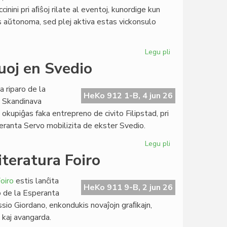
ol
iccinini pri aﬁŝoj rilate al eventoj, kunordige kun
kutime
as aŭtonoma, sed plej aktiva estas vickonsulo
Legu pli
pri
Daŭras
ruoj en Svedio
la
konsorcia
a riparo de la
ekspansio
HeKo 912 1-B, 4 jun 26
a Skandinava
en
upiĝas faka entrepreno de civito Filipstad, pri
la
speranta Servo mobilizita de ekster Svedio.
virtualo
Legu pli
pri
Ekis
iteratura Foiro
la
rekupero
oiro
estis lanĉita
de
HeKo 911 9-B, 2 jun 26
o de la Esperanta
la
ssio Giordano, enkondukis novaĵojn graﬁkajn,
konstruoj
a kaj avangarda.
en