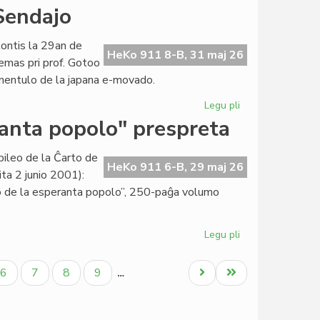
Atentigo
 Sendajo
por
deĵorantoj
kontis la 29an de
ene
HeKo 911 8-B, 31 maj 26
temas pri prof. Gotoo
de
inentulo de la japana e-movado.
Civila
Esperanta
Legu pli
pri
Servo
Centro
eranta popolo" prespreta
di
Interlinguistica
ubileo de la Ĉarto de
al
HeKo 911 6-B, 29 maj 26
ta 2 junio 2001):
Sendajo
orio de la esperanta popolo”, 250-paĝa volumo
Legu pli
pri
"La
socia
Paĝo
Paĝo
Paĝo
Paĝo
Next
Last
6
7
8
9
…
historio
page
page
de
la