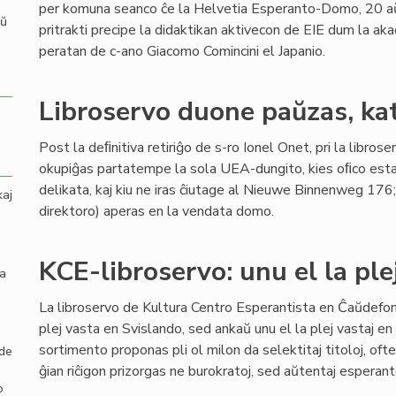
per komuna seanco ĉe la Helvetia Esperanto-Domo, 20 a
aŭ
pritrakti precipe la didaktikan aktivecon de EIE dum la a
peratan de c-ano Giacomo Comincini el Japanio.
Libroservo duone paŭzas, ka
Post la deﬁnitiva retiriĝo de s-ro Ionel Onet, pri la libro
okupiĝas partatempe la sola UEA-dungito, kies oﬁco estas
delikata, kaj kiu ne iras ĉiutage al Nieuwe Binnenweg 176;
kaj
direktoro) aperas en la vendata domo.
KCE-libroservo: unu el la ple
la
La libroservo de Kultura Centro Esperantista en Ĉaŭdefo
plej vasta en Svislando, sed ankaŭ unu el la plej vastaj en
sortimento proponas pli ol milon da selektitaj titoloj, ofte 
 de
ĝian riĉigon prizorgas ne burokratoj, sed aŭtentaj espera
o