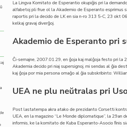
La Lingva Komitato de Esperantio okupiĝis pri la demando
aŭ
alfabetoj pli frue ol la Akademio de Esperanto esprimus s
raportis pri la decido de LK en sia n-ro 313 5-C, 23 okt 06
kelkaj gravaj diverĝoj.
Akademio de Esperanto pri s
Ĉi-semajne, 2007.01.29, en ĝoja kaj malĝoja festo pri la 2
kaj
Akademia decido pri niaj supersignoj, mi sendas al ĝia dest
kaj ĝoja por mia persona omaĝo al ĝia subskribinto: Willia
la
UEA ne plu neŭtralas pri Us
Post lastatempa akra atako de prezidanto Corsetti kont
 de
UEA, en la magazino “Le Monde diplomatique”, la 29an d
informis, ke la komitato de Kuba Esperanto-Asocio ﬁnis s
o