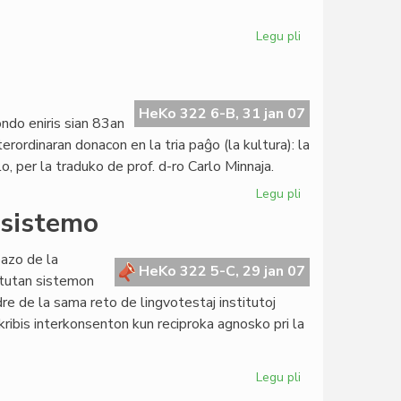
Legu pli
pri
UEA
ne
plu
neŭtralas
HeKo 322 6-B, 31 jan 07
ndo eniris sian 83an
pri
ordinaran donacon en la tria paĝo (la kultura): la
Usono
o, per la traduko de prof. d-ro Carlo Minnaja.
Legu pli
pri
Heroldo
osistemo
en
januaro
azo de la
2007
HeKo 322 5-C, 29 jan 07
 tutan sistemon
re de la sama reto de lingvotestaj institutoj
ibis interkonsenton kun reciproka agnosko pri la
Legu pli
pri
KEFR,