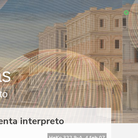
as
to
nta interpreto
HeKo 322 9-A, 4 feb 07