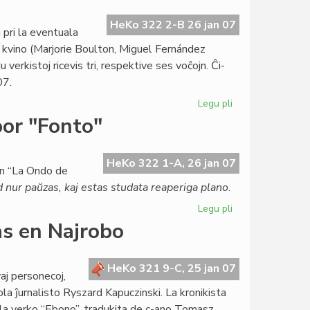
la
hebrea
HeKo 322 2-B 26 jan 07
pri la eventuala
anstataŭ
ta kvino (Marjorie Boulton, Miguel Fernández
esperanto
verkistoj ricevis tri, respektive ses voĉojn. Ĉi-
07.
Legu pli
pri
Esperanta
por "Fonto"
kandidato
por
la
HeKo 322 1-A, 26 jan 07
en “La Ondo de
Nobel-
 nur paŭzas, kaj estas studata reaperiga plano
.
premio
Legu pli
pri
El
s en Najrobo
Roterdamo
finofara
bato
HeKo 321 9-C, 25 jan 07
j personecoj,
por
ola ĵurnalisto Ryszard Kapuczinski. La kronikista
"Fonto"
 la verko “Ebono”, tradukita de c-ano Tomasz