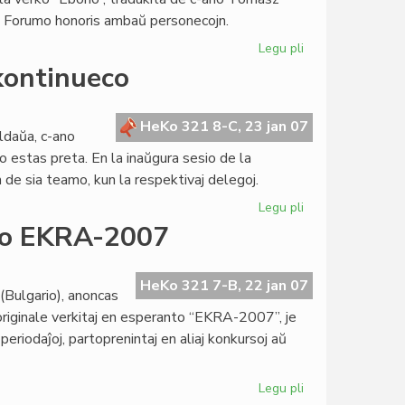
ia Forumo honoris ambaŭ personecojn.
Legu pli
pri
Monda
kontinueco
Socia
Forumo
fermiĝas
HeKo 321 8-C, 23 jan 07
ldaŭa, c-ano
en
lo estas preta. En la inaŭgura sesio de la
Najrobo
de sia teamo, kun la respektivaj delegoj.
Legu pli
pri
Nova
rso EKRA-2007
Kapitulo
sub
signo
HeKo 321 7-B, 22 jan 07
(Bulgario), anoncas
de
 originale verkitaj en esperanto “EKRA-2007”, je
kontinueco
periodaĵoj, partoprenintaj en aliaj konkursoj aŭ
Legu pli
pri