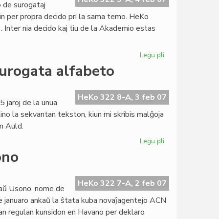
 de surogataj
in per propra decido pri la sama temo. HeKo
. Inter nia decido kaj tiu de la Akademio estas
Legu pli
pri
Lingva
urogata alfabeto
Komitato
pri
Fundamenta
HeKo 322 8-A, 3 feb 07
5 jaroj de la unua
interpreto
ino la sekvantan tekston, kiun mi skribis malĝoja
m Auld.
Legu pli
pri
Akademio
ono
de
Esperanto
pri
HeKo 322 7-A, 2 feb 07
raŭ Usono, nome de
surogata
e januaro ankaŭ la ŝtata kuba novaĵagentejo ACN
alfabeto
ian regulan kunsidon en Havano per deklaro