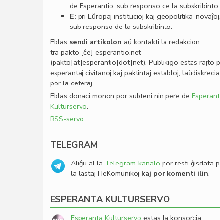
de Esperantio, sub responso de la subskribinto.
E:
pri Eŭropaj institucioj kaj geopolitikaj novaĵoj
sub responso de la subskribinto.
Eblas
sendi
artikolon
aŭ kontakti la redakcion
tra
pakto
[ĉe]
esperantio
.
net
(pakto[at]esperantio[dot]net)
. Publikigo estas rajto 
esperantaj civitanoj kaj paktintaj establoj, laŭdiskrecia
por la ceteraj.
Eblas donaci monon por subteni nin pere de
Esperant
Kulturservo
.
RSS-servo
TELEGRAM
Aliĝu al la
Telegram-kanalo
por resti ĝisdata p
la lastaj HeKomunikoj
kaj por komenti ilin
.
ESPERANTA KULTURSERVO
Esperanta Kulturservo
estas la konsorcia