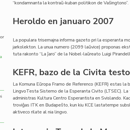
“kondamnanta la kontraŭ-kuban politikon de Vaŝingtono”.
,
Heroldo en januaro 2007
por
La populara trisemajna informa gazeto pri la esperanta mo
jarkolekton. La unua numero (2099 laŭvice) proponas ekster
tuta rakonto “La ĵaro” de la Nobel-laŭreato Luigi Pirandell
a
KEFR, bazo de la Civita test
La Komuna Eŭropa Framo de Referenco (KEFR) estas la b
LingvoTesta Sistemo de la Esperanta Civito (LTSEC). La
ri
administras Kultura Centro Esperantista en Svislando. Kad
troviĝas ITK en Budapeŝto, kun kiu KCE lastatempe subskr
aktiveco rilate al nia lingvo.