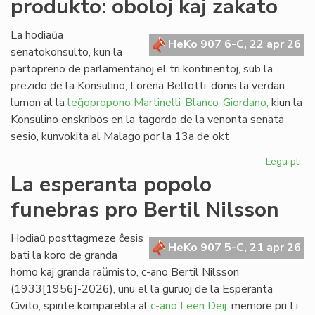
produkto: oboloj kaj zakato
de
kom
al
La hodiaŭa
HeKo 907 6-C, 22 apr 26
vi
senatokonsulto, kun la
partopreno de parlamentanoj el tri kontinentoj, sub la
prezido de la Konsulino, Lorena Bellotti, donis la verdan
lumon al la
leĝopropono Martinelli-Blanco-Giordano,
kiun la
Konsulino enskribos en la tagordo de la venonta senata
sesio, kunvokita al Malago por la 13a de okt
Legu pli
pri
Pr
La esperanta popolo
no
funebras pro Bertil Nilsson
fi
pro
obo
Hodiaŭ posttagmeze ĉesis
HeKo 907 5-C, 21 apr 26
kaj
bati la koro de granda
za
homo kaj granda raŭmisto, c-ano Bertil Nilsson
(1933[1956]-2026), unu el la guruoj de la Esperanta
Civito, spirite komparebla al
c-ano Leen Deij
: memore pri Li