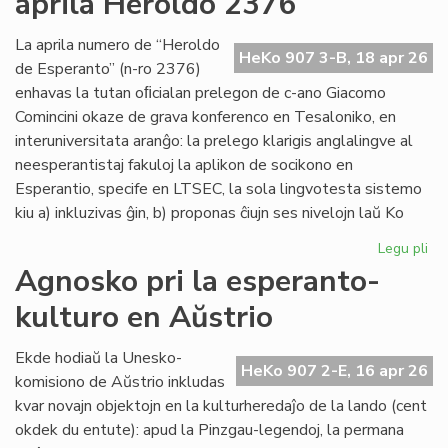
aprila Heroldo 2376
Es
Do
La aprila numero de “Heroldo
HeKo 907 3-B, 18 apr 26
de Esperanto” (n-ro 2376)
enhavas la tutan oﬁcialan prelegon de c-ano Giacomo
Comincini okaze de grava konferenco en Tesaloniko, en
interuniversitata aranĝo: la prelego klarigis anglalingve al
neesperantistaj fakuloj la aplikon de socikono en
Esperantio, specife en LTSEC, la sola lingvotesta sistemo
kiu a) inkluzivas ĝin, b) proponas ĉiujn ses nivelojn laŭ Ko
Legu pli
pri
La
Agnosko pri la esperanto-
"te
kulturo en Aŭstrio
pr
en
la
Ekde hodiaŭ la Unesko-
HeKo 907 2-E, 16 apr 26
apr
komisiono de Aŭstrio inkludas
He
kvar novajn objektojn en la kulturheredaĵo de la lando (cent
23
okdek du entute): apud la Pinzgau-legendoj, la permana