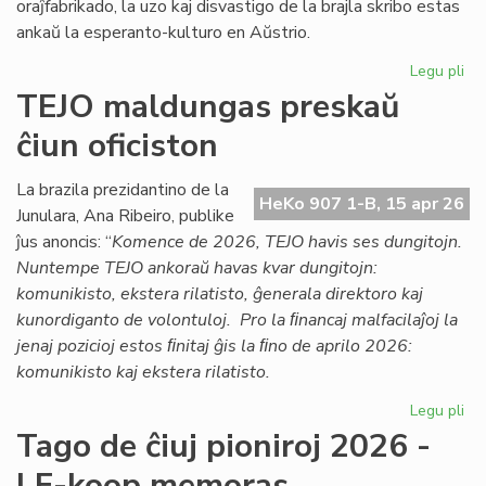
oraĵfabrikado, la uzo kaj disvastigo de la brajla skribo estas
ankaŭ la esperanto-kulturo en Aŭstrio.
Legu pli
pri
Ag
TEJO maldungas preskaŭ
pri
ĉiun oficiston
la
es
kul
La brazila prezidantino de la
HeKo 907 1-B, 15 apr 26
en
Junulara, Ana Ribeiro, publike
Aŭs
ĵus anoncis: “
Komence de 2026, TEJO havis ses dungitojn.
Nuntempe TEJO ankoraŭ havas kvar dungitojn:
komunikisto, ekstera rilatisto, ĝenerala direktoro kaj
kunordiganto de volontuloj. Pro la ﬁnancaj malfacilaĵoj la
jenaj pozicioj estos ﬁnitaj ĝis la ﬁno de aprilo 2026:
komunikisto kaj ekstera rilatisto.
Legu pli
pri
TE
Tago de ĉiuj pioniroj 2026 -
ma
LF-koop memoras
pr