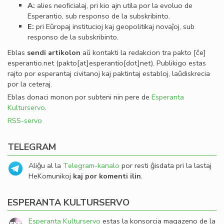
A:
alies neoﬁcialaj, pri kio ajn utila por la evoluo de
Esperantio, sub responso de la subskribinto.
E:
pri Eŭropaj institucioj kaj geopolitikaj novaĵoj, sub
responso de la subskribinto.
Eblas
sendi
artikolon
aŭ kontakti la redakcion tra
pakto
[ĉe]
esperantio
.
net
(pakto[at]esperantio[dot]net)
. Publikigo estas
rajto por esperantaj civitanoj kaj paktintaj establoj, laŭdiskrecia
por la ceteraj.
Eblas donaci monon por subteni nin pere de
Esperanta
Kulturservo
.
RSS-servo
TELEGRAM
Aliĝu al la
Telegram-kanalo
por resti ĝisdata pri la lastaj
HeKomunikoj
kaj por komenti ilin
.
ESPERANTA KULTURSERVO
Esperanta Kulturservo
estas la konsorcia magazeno de la