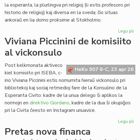
Lib
la esperanta, la plurlingva pri religioj (li estis profesoro pri
historio de religioj) kaj diversa en la sveda; ĉio situas
ankoraŭ en lia domo proksime al Stokholmo.
Legu pli
pri
Re
Viviana Piccinini de komisiito
en
al vickonsulo
Sv
la
bib
Post kelkmonata aktiveco
HeKo 907 6-C, 23 apr 26
de
kiel komisiito pri ISEBA, c-
c-
ino Viviana Piccinini estis nomumita hieraŭ vickonsulo pri
an
bibliotekoj kaj sociaj retmedioj fare de la Konsulino de la
Ni
Esperanta Civito: kadre de la unua delego ŝi aplikos la
normojn en
direktivo Giordano
, kadre de la dua ŝi okupiĝos
pri la Civita ĉeesto en Instagram unuavice.
Legu pli
pri
Vi
Pretas nova financa
Pic