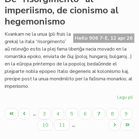
sin
imperiismo, de cionismo al
tu
'Ny
hegemonismo
Kvankam ne la unua (pli fruis la
HeKo 906 7-E, 12 apr 26
greka) la itala “risorgimento”
aŭ releviĝo estis la plej fama liberiĝa nacia movado en la
romantika epoko, enviata de ĉiuj (poloj, hungaroj, bulgaroj…)
en la eŭropa printempo de la popoloj; bedaŭrinde el
plejparte nobla epopeo Italio degeneris al koloniismo kaj,
precipe post la unua mondmilito per la faŝisma monarkio, al
imperiismo.
Legu pli
pri
De
Pagination
"ri
Unua
Antaŭa
Paĝo
Paĝo
Paĝo
Paĝo
Aktuala
Paĝo
Paĝo
3
4
5
6
7
8
9
…
al
paĝo
paĝo
paĝo
imp
Paĝo
Paĝo
Next
Last
10
11
…
de
page
page
ci