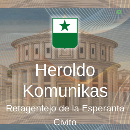
Skip
to
main
content
Heroldo
Komunikas
Retagentejo de la Esperanta
Civito