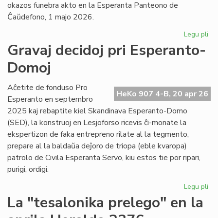
okazos funebra akto en la Esperanta Panteono de
Ĉaŭdefono, 1 majo 2026.
Legu pli
pri
La
Gravaj decidoj pri Esperanto-
es
Domoj
po
fu
pr
Aĉetite de fonduso Pro
HeKo 907 4-B, 20 apr 26
Ber
Esperanto en septembro
Ni
2025 kaj rebaptite kiel Skandinava Esperanto-Domo
(SED), la konstruoj en Lesjoforso ricevis ĉi-monate la
ekspertizon de faka entrepreno rilate al la tegmento,
prepare al la baldaŭa deĵoro de triopa (eble kvaropa)
patrolo de Civila Esperanta Servo, kiu estos tie por ripari,
purigi, ordigi.
Legu pli
pri
Gr
La "tesalonika prelego" en la
dec
pri