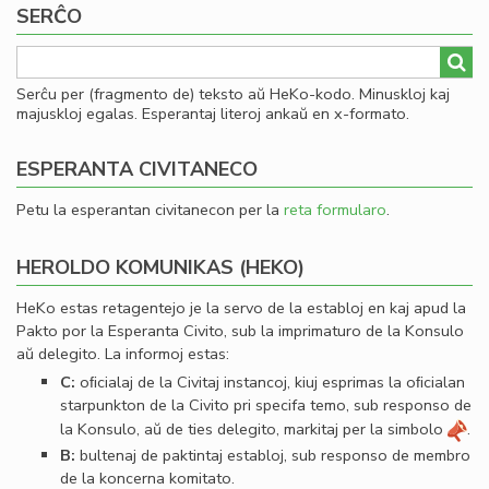
SERĈO
al
he
Serĉu per (fragmento de) teksto aŭ HeKo-kodo. Minuskloj kaj
majuskloj egalas. Esperantaj literoj ankaŭ en x-formato.
ESPERANTA CIVITANECO
Petu la esperantan civitanecon per la
reta formularo
.
HEROLDO KOMUNIKAS (HEKO)
HeKo estas retagentejo je la servo de la establoj en kaj apud la
Pakto por la Esperanta Civito, sub la imprimaturo de la Konsulo
aŭ delegito. La informoj estas:
C:
oﬁcialaj de la Civitaj instancoj, kiuj esprimas la oﬁcialan
starpunkton de la Civito pri specifa temo, sub responso de
la Konsulo, aŭ de ties delegito, markitaj per la simbolo
.
B:
bultenaj de paktintaj establoj, sub responso de membro
de la koncerna komitato.