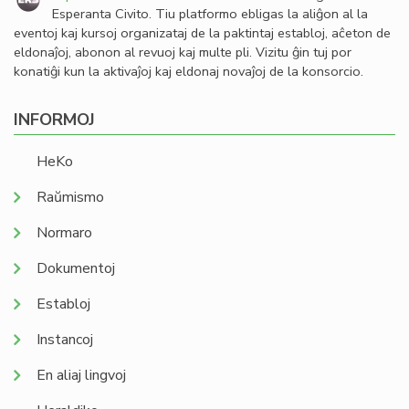
Esperanta Civito. Tiu platformo ebligas la aliĝon al la
eventoj kaj kursoj organizataj de la paktintaj establoj, aĉeton de
eldonaĵoj, abonon al revuoj kaj multe pli. Vizitu ĝin tuj por
konatiĝi kun la aktivaĵoj kaj eldonaj novaĵoj de la konsorcio.
INFORMOJ
HeKo
Raŭmismo
Normaro
Dokumentoj
Establoj
Instancoj
En aliaj lingvoj