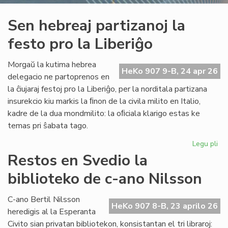
Sen hebreaj partizanoj la
festo pro la Liberiĝo
Morgaŭ la kutima hebrea
HeKo 907 9-B, 24 apr 26
delegacio ne partoprenos en
la ĉiujaraj festoj pro la Liberiĝo, per la norditala partizana
insurekcio kiu markis la ﬁnon de la civila milito en Italio,
kadre de la dua mondmilito: la oﬁciala klarigo estas ke
temas pri ŝabata tago.
Legu pli
pri
Se
Restos en Svedio la
he
biblioteko de c-ano Nilsson
par
la
fes
C-ano Bertil Nilsson
HeKo 907 8-B, 23 aprilo 26
pr
heredigis al la Esperanta
la
Civito sian privatan bibliotekon, konsistantan el tri libraroj: