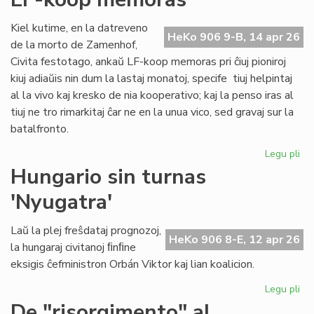
ĉiu
ofi
Kiel kutime, en la datreveno
HeKo 906 9-B, 14 apr 26
de la morto de Zamenhof,
Civita festotago, ankaŭ LF-koop memoras pri ĉiuj pioniroj
kiuj adiaŭis nin dum la lastaj monatoj, specife tiuj helpintaj
al la vivo kaj kresko de nia kooperativo; kaj la penso iras al
tiuj ne tro rimarkitaj ĉar ne en la unua vico, sed gravaj sur la
batalfronto.
Legu pli
pri
Ta
Hungario sin turnas
de
'Nyugatra'
ĉiuj
pio
20
Laŭ la plej freŝdataj prognozoj,
HeKo 906 8-E, 12 apr 26
-
la hungaraj civitanoj ﬁnﬁne
LF-
eksigis ĉefministron Orbán Viktor kaj lian koalicion.
ko
me
Legu pli
pri
Hu
De "risorgimento" al