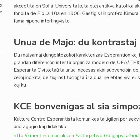
mo
akceptita en Soﬁa-Universitato, la plej antikva katolika 
de
fondita de Pio la 10a en 1906. Gastigis lin prof-ro Kimura
fama nipona interlingvisto.
Unua de Majo: du kontrastaj 
Du malsamaj dungoﬁlozoﬁoj karakterizas Esperantion kaj 
grandan diferencon inter la organiza modelo de UEA/TEJO 
Esperanta Civito: laŭ la unua, necesas akiri subvenciojn de E
celoj indikitaj de tiuj institucioj; laŭ la dua, ne eblas vivi 
kaj ku
KCE bonvenigas al sia simpo
Kultura Centro Esperantista komunikas la ligilon por sekvi
andragogio kaj didaktiko:
http://kmeet.infomaniak.com/vktoqx4wp38bgjopyis35ou