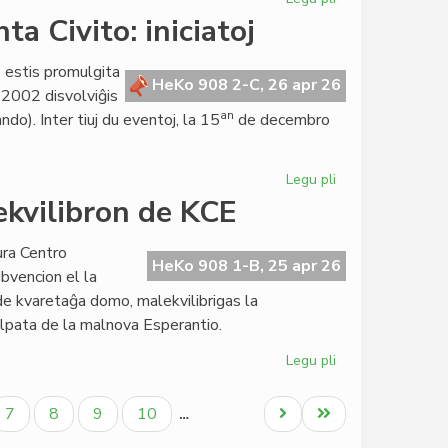
Konstante
a Civito: iniciatoj
pli
da
o estis promulgita
elspezoj
HeKo 908 2-C, 26 apr 26
 2002 disvolviĝis
en
an
o). Inter tiuj du eventoj, la 15
de decembro
militarmado
Legu pli
pri
Arĝenta
 ekvilibron de KCE
jubileo
de
ura Centro
la
HeKo 908 1-B, 25 apr 26
bvencion el la
Esperanta
o de kvaretaĝa domo, malekvilibrigas la
Civito:
lpata de la malnova Esperantio.
iniciatoj
Legu pli
pri
La
fisko
ala
Paĝo
Paĝo
Paĝo
Paĝo
Next
Last
7
8
9
10
…
minacas
page
page
la