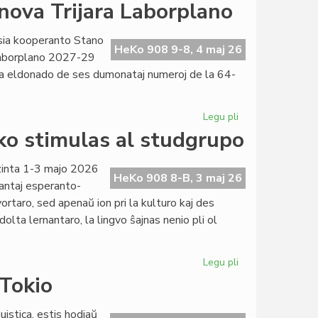
Civita
nova Trijara Laborplano
vizito
omaĝe
sia kooperanto Stano
al
HeKo 908 9-8, 4 maj 26
 laborplano 2027-29
Deguchi
ata eldonado de ses dumonataj numeroj de la 64-
Kurenai
Legu pli
pri
La
ko stimulas al studgrupo
Asembleo
de
azinta 1-3 majo 2026
LF-
HeKo 908 8-B, 3 maj 26
tantaj esperanto-
koop
ortaro, sed apenaŭ ion pri la kulturo kaj des
pri
adolta lernantaro, la lingvo ŝajnas nenio pli ol
nova
Trijara
Laborplano
Legu pli
pri
Sukcesa
 Tokio
simpozio
pri
uistica, estis hodiaŭ