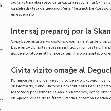
a
laŭ la kutima akurateco de la kultura revuo, en la 57
sins
aŭ
kunĉefredaktata de gec-anoj Perla Martinelli kaj Alessio G
en esperanto.
Intensaj preparoj por la Sk
Civila Esperanta Servo disdonis ĉi-semajne al la deĵoronto
Esperanto-Domo la necesajn instrukciojn pri vestaĵoj kaj 
akcidentoj, aldone al kompleta terminaro pri manlaboroj en 
kaj
Civita vizito omaĝe al Deguc
la
Komence de majo, danke al invito de s-ro Okuwaki Toshiom
pri informado, c-ano Giacomo Comincini, estis inter la part
festotagoj por Oomoto: la 4an, en Kameoko, por celebri la
en Ajabeo, okaze de la ĉiujara Granda Printempa Festivalo
 de
o