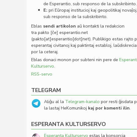
de Esperantio, sub responso de la subskribinto.
E:
pri Eŭropaj institucioj kaj geopolitikaj novaĵoj
sub responso de la subskribinto.
Eblas
sendi
artikolon
aŭ kontakti la redakcion
tra
pakto
[ĉe]
esperantio
.
net
(pakto[at]esperantio[dot]net)
. Publikigo estas rajto 
esperantaj civitanoj kaj paktintaj establoj, laŭdiskrecia
por la ceteraj.
Eblas donaci monon por subteni nin pere de
Esperant
Kulturservo
.
RSS-servo
TELEGRAM
Aliĝu al la
Telegram-kanalo
por resti ĝisdata p
la lastaj HeKomunikoj
kaj por komenti ilin
.
ESPERANTA KULTURSERVO
Esperanta Kulturservo
estas la konsorcia