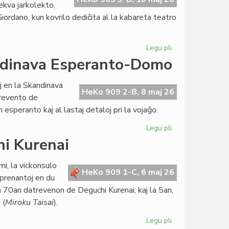
ekva jarkolekto,
iordano, kun kovrilo dediĉita al la kabareta teatro
Legu pli
pri
Impresa
andinava Esperanto-Domo
numero
341
j en la Skandinava
de
HeKo 909 2-B, 8 maj 26
prevento de
"Literatura
esperanto kaj al lastaj detaloj pri la vojaĝo.
Foiro"
Legu pli
pri
Intensaj
hi Kurenai
preparoj
por
i, la vickonsulo
la
HeKo 909 1-C, 6 maj 26
oprenantoj en du
Skandinava
 70an datrevenon de Deguchi Kurenai; kaj la 5an,
Esperanto-
 (
Miroku Taisai
).
Domo
Legu pli
pri