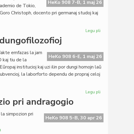
didaktiko
HeKo 908 7-B, 1 maj 26
akademio de Tokio,
stimulas
 Goro Christoph, docento pri germanaj studoj kaj
al
studgrupo
Legu pli
pri
Interlingvistika
dungofilozofioj
rendevuo
en
fakte emfazas la jam
Tokio
HeKo 908 6-E, 1 maj 26
kaj tiu de la
ŭropaj institucioj kaj uzi ilin por dungi homojn laŭ
el subvencioj, la laborforto dependu de propraj celoj
Legu pli
pri
Unua
zio pri andragogio
de
Majo:
 la simpozion pri
du
HeKo 908 5-B, 30 apr 26
kontrastaj
h
dungofilozofioj