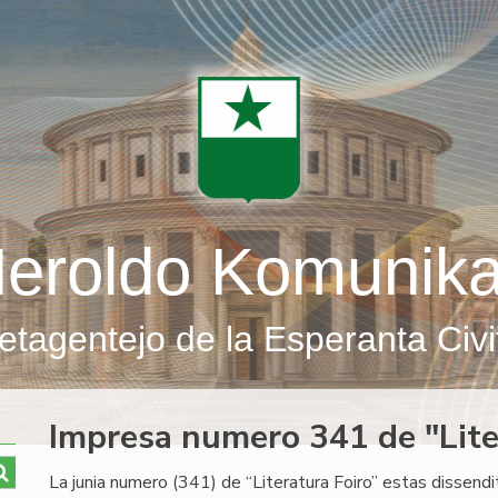
eroldo Komunik
etagentejo de la Esperanta Civi
Impresa numero 341 de "Lite
La junia numero (341) de “Literatura Foiro” estas dissendi