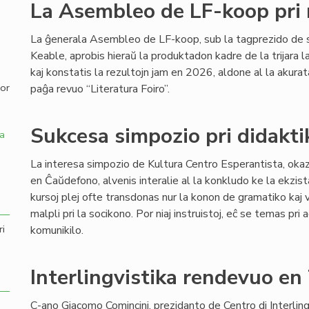
La Asembleo de LF-koop pri 
,
La ĝenerala Asembleo de LF-koop, sub la tagprezido de 
Keable, aprobis hieraŭ la produktadon kadre de la trijara
kaj konstatis la rezultojn jam en 2026, aldone al la akur
por
paĝa revuo “Literatura Foiro”.
Sukcesa simpozio pri didakti
a
La interesa simpozio de Kultura Centro Esperantista, ok
en Ĉaŭdefono, alvenis interalie al la konkludo ke la ekzis
kursoj plej ofte transdonas nur la konon de gramatiko kaj v
malpli pri la socikono. Por niaj instruistoj, eĉ se temas pri 
ri
komunikilo.
Interlingvistika rendevuo en
C-ano Giacomo Comincini, prezidanto de Centro di Interling