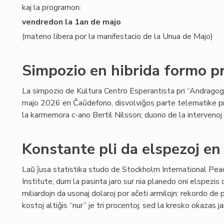
kaj la programon:
vendredon la 1an de majo
(mateno libera por la manifestacio de la Unua de Majo)
Simpozio en hibrida formo 
La simpozio de Kultura Centro Esperantista pri “Andragogi
majo 2026 en Ĉaŭdefono, disvolviĝos parte telematike p
la karmemora c-ano Bertil Nilsson; duono de la intervenoj e
Konstante pli da elspezoj en
Laŭ ĵusa statistika studo de Stockholm International Pe
Institute, dum la pasinta jaro sur nia planedo oni elspezis
miliardojn da usonaj dolaroj por aĉeti armilojn: rekordo d
kostoj altiĝis “nur” je tri procentoj; sed la kresko okazas 