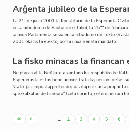
Arĝenta jubileo de la Esperant
an
La 2
de junio 2001 la Konstitucio de la Esperanta Civit
an
en la urbodomo de Sabloneto (Italio), la 25
de februaro
la unua Parlamenta sesio en la urbodomo de Loklo (Svisland
2001 okazis la elektoj por la unua Senata mandato.
La fisko minacas la financan
Ne plaĉas al la Neŭŝatela kantono kaj respubliko ke Kult
Esperantista estas bone administrata kaj neniam petas su
ŝtato: ĝiaj impostaj pretendoj, bazitaj nur sur la propriet
spezkalkulon de la neproﬁtcela societo, cetere neniom he
Pagination
Unua
Antaŭa
Paĝo
Paĝo
Paĝo
Paĝo
Aktu
2
3
4
5
6
…
paĝo
paĝo
paĝo