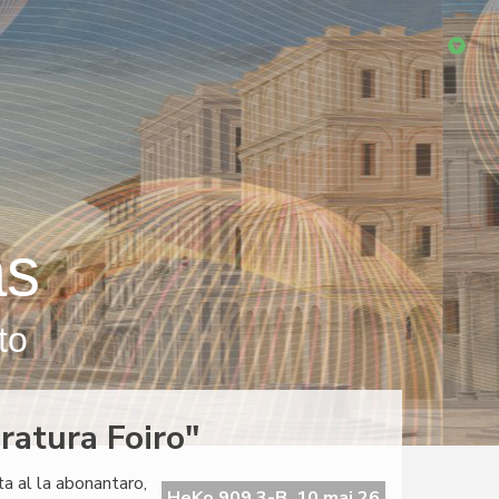
as
to
ratura Foiro"
ta al la abonantaro,
HeKo 909 3-B, 10 maj 26