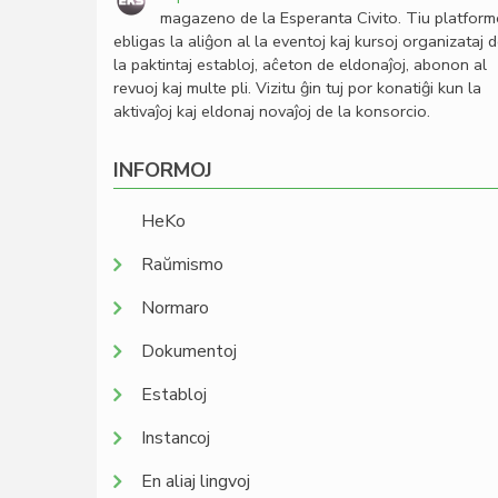
magazeno de la Esperanta Civito. Tiu platfor
ebligas la aliĝon al la eventoj kaj kursoj organizataj 
la paktintaj establoj, aĉeton de eldonaĵoj, abonon al
revuoj kaj multe pli. Vizitu ĝin tuj por konatiĝi kun la
aktivaĵoj kaj eldonaj novaĵoj de la konsorcio.
INFORMOJ
HeKo
Raŭmismo
Normaro
Dokumentoj
Establoj
Instancoj
En aliaj lingvoj