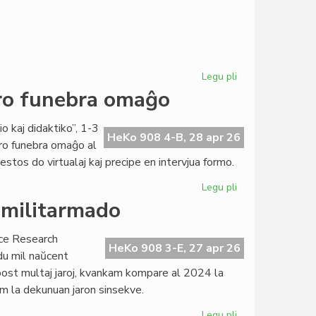
Legu pli
pri
KCE
pro funebra omaĝo
bonvenigas
al
o kaj didaktiko”, 1-3
sia
HeKo 908 4-B, 28 apr 26
ro funebra omaĝo al
simpozio
stos do virtualaj kaj precipe en intervjua formo.
pri
andragogio
Legu pli
pri
Simpozio
 militarmado
en
hibrida
ace Research
formo
HeKo 908 3-E, 27 apr 26
 du mil naŭcent
pro
e post multaj jaroj, kvankam kompare al 2024 la
funebra
jam la dekunuan jaron sinsekve.
omaĝo
Legu pli
pri