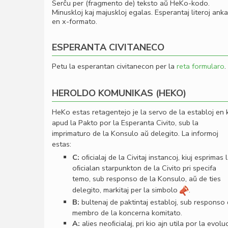
Serĉu per (fragmento de) teksto aŭ HeKo-kodo.
Minuskloj kaj majuskloj egalas. Esperantaj literoj ank
en x-formato.
ESPERANTA CIVITANECO
Petu la esperantan civitanecon per la
reta formularo
.
HEROLDO KOMUNIKAS (HEKO)
HeKo estas retagentejo je la servo de la establoj en 
apud la Pakto por la Esperanta Civito, sub la
imprimaturo de la Konsulo aŭ delegito. La informoj
estas:
C:
oﬁcialaj de la Civitaj instancoj, kiuj esprimas 
oﬁcialan starpunkton de la Civito pri specifa
temo, sub responso de la Konsulo, aŭ de ties
delegito, markitaj per la simbolo
.
B:
bultenaj de paktintaj establoj, sub responso
membro de la koncerna komitato.
A:
alies neoﬁcialaj, pri kio ajn utila por la evolu