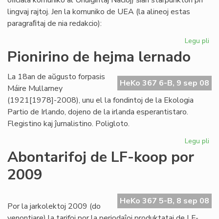
oﬁciala komuniko al Unuiĝintaj Nacioj) sian starpunkton pri
lingvaj rajtoj. Jen la komuniko de UEA (la alineoj estas
paragraﬁtaj de nia redakcio):
Legu pli
pri
UE
Pionirino de hejma lernado
pri
lin
La 18an de aŭgusto forpasis
raj
HeKo 367 6-B, 9 sep 08
Máire Mullarney
-
(1921[1978]-2008), unu el la fondintoj de la Ekologia
kri
Partio de Irlando, dojeno de la irlanda esperantistaro.
st
Flegistino kaj ĵurnalistino. Poligloto.
Legu pli
pri
Pio
Abontarifoj de LF-koop por
de
2009
he
le
HeKo 367 5-B, 8 sep 08
Por la jarkolektoj 2009 (do
venontjare) la tarifoj por la periodaĵoj produktataj de LF-