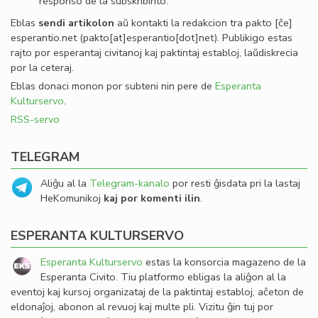
responso de la subskribinto.
Eblas
sendi
artikolon
aŭ kontakti la redakcion tra
pakto
[ĉe]
esperantio
.
net
(pakto[at]esperantio[dot]net)
. Publikigo estas
rajto por esperantaj civitanoj kaj paktintaj establoj, laŭdiskrecia
por la ceteraj.
Eblas donaci monon por subteni nin pere de
Esperanta
Kulturservo
.
RSS-servo
TELEGRAM
Aliĝu al la
Telegram-kanalo
por resti ĝisdata pri la lastaj
HeKomunikoj
kaj por komenti ilin
.
ESPERANTA KULTURSERVO
Esperanta Kulturservo
estas la konsorcia magazeno de la
Esperanta Civito. Tiu platformo ebligas la aliĝon al la
eventoj kaj kursoj organizataj de la paktintaj establoj, aĉeton de
eldonaĵoj, abonon al revuoj kaj multe pli. Vizitu ĝin tuj por