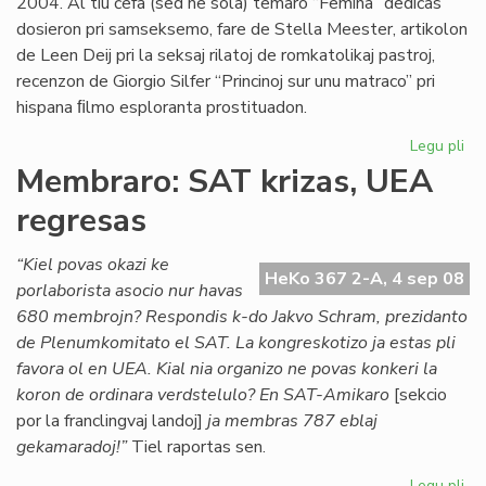
2004. Al tiu ĉefa (sed ne sola) temaro “Femina” dediĉas
dosieron pri samseksemo, fare de Stella Meester, artikolon
de Leen Deij pri la seksaj rilatoj de romkatolikaj pastroj,
recenzon de Giorgio Silfer “Princinoj sur unu matraco” pri
hispana ﬁlmo esploranta prostituadon.
Legu pli
pri
Di
Membraro: SAT krizas, UEA
ne
regresas
es
pe
“Kiel povas okazi ke
HeKo 367 2-A, 4 sep 08
porlaborista asocio nur havas
680 membrojn? Respondis k-do Jakvo Schram, prezidanto
de Plenumkomitato el SAT. La kongreskotizo ja estas pli
favora ol en UEA. Kial nia organizo ne povas konkeri la
koron de ordinara verdstelulo? En SAT-Amikaro
[sekcio
por la franclingvaj landoj]
ja membras 787 eblaj
gekamaradoj!”
Tiel raportas sen.
Legu pli
pri