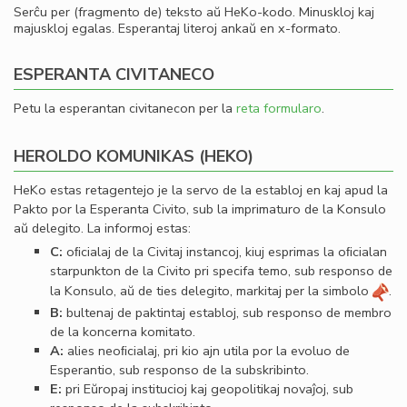
Serĉu per (fragmento de) teksto aŭ HeKo-kodo. Minuskloj kaj
majuskloj egalas. Esperantaj literoj ankaŭ en x-formato.
ESPERANTA CIVITANECO
Petu la esperantan civitanecon per la
reta formularo
.
HEROLDO KOMUNIKAS (HEKO)
HeKo estas retagentejo je la servo de la establoj en kaj apud la
Pakto por la Esperanta Civito, sub la imprimaturo de la Konsulo
aŭ delegito. La informoj estas:
C:
oﬁcialaj de la Civitaj instancoj, kiuj esprimas la oﬁcialan
starpunkton de la Civito pri specifa temo, sub responso de
la Konsulo, aŭ de ties delegito, markitaj per la simbolo
.
B:
bultenaj de paktintaj establoj, sub responso de membro
de la koncerna komitato.
A:
alies neoﬁcialaj, pri kio ajn utila por la evoluo de
Esperantio, sub responso de la subskribinto.
E:
pri Eŭropaj institucioj kaj geopolitikaj novaĵoj, sub