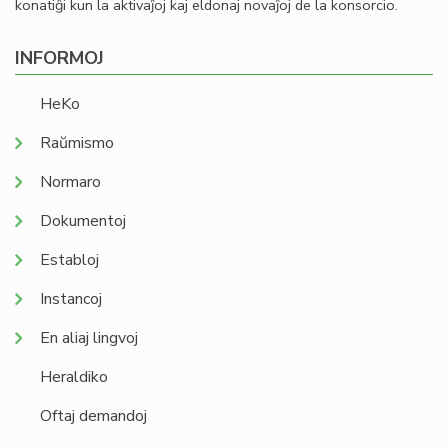
konatiĝi kun la aktivaĵoj kaj eldonaj novaĵoj de la konsorcio.
INFORMOJ
HeKo
Raŭmismo
Normaro
Dokumentoj
Establoj
Instancoj
En aliaj lingvoj
Heraldiko
Oftaj demandoj