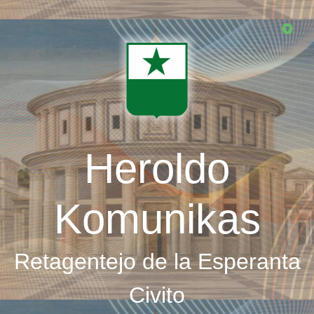
Skip
to
main
content
Heroldo
Komunikas
Retagentejo de la Esperanta
Civito