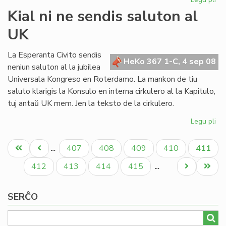
Me
Kial ni ne sendis saluton al
SA
UK
kri
UE
re
La Esperanta Civito sendis
HeKo 367 1-C, 4 sep 08
neniun saluton al la jubilea
Universala Kongreso en Roterdamo. La mankon de tiu
saluto klarigis la Konsulo en interna cirkulero al la Kapitulo,
tuj antaŭ UK mem. Jen la teksto de la cirkulero.
Legu pli
pri
Kia
Pagination
ni
Unua
Antaŭa
Paĝo
Paĝo
Paĝo
Paĝo
Aktual
407
408
409
410
411
…
ne
paĝo
paĝo
paĝo
se
Paĝo
Paĝo
Paĝo
Paĝo
Next
Last
412
413
414
415
…
sa
page
page
al
SERĈO
UK