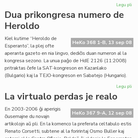
Legu pli
pri
"F
Dua prikongresa numero de
re
Heroldo
adj
al
LF-
Kiel kutime “Heroldo de
HeKo 368 1-B, 13 sep 08
ko
Esperanto”, la plej ofte
aperanta gazeto en nia lingvo, dediĉis duan numeron al la
kongresa sezono. La unua paĝo de HdE 2126 (11:2008)
pritraktas ĉefe la SAT-kongreson en Kazanlako
(Bulgario) kaj la TEJO-kongreson en Sabatejo (Hungario).
Legu pli
pri
Du
La virtualo perdas je realo
pr
nu
En 2003-2006 ĝi aperigis
de
HeKo 367 9-A, 12 sep 08
ĉiusemajne du novajn
He
artikolojn aŭ pli. En la komenco la preferata celtabulo estis
Renato Corsetti, subtene al la foririntaj Osmo Buller kaj