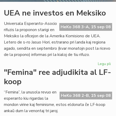
UEA ne investos en Meksiko
Universala Esperanto-Asocio
HeKo 368 3-A, 15 sep 08
rifuzis la proponon starigi en
Meksiko la oﬁcejon de la Amerika Komisiono de UEA.
Letero de s-ro Jasuo Hori, estrarano pri landa kaj regiona
agado, sendita en septembro (kvar monatojn post la ricevo
de la propono) informas pri la kialoj de tiu rifuzo.
Legu pli
pri
UE
"Femina" ree adjudikita al LF-
ne
koop
inv
en
Me
“Femina”, la unusola revuo en
HeKo 368 2-B, 15 sep 08
esperanto kiu rigardas la
mondon virine kaj feminisme, estos eldonata ĉe LF-koop
ankaŭ dum la venontaj tri jaroj.