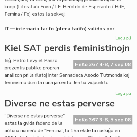
koop (Literatura Foiro / LF, Heroldo de Esperanto / HdE,
Femina / Fe) estos la sekvaj:
IT — internacia tarifo (plena tarifo) validos por
Legu pli
pri
Abo
Kiel SAT perdis feministinojn
de
LF-
Inĝ. Petro Levy el Parizo
ko
HeKo 367 4-B, 7 sep 08
prezentis publike propran
po
analizon pri la rilatoj inter Sennacieca Asocio Tutmonda kaj
20
feminismo dum la nuna jarcento. Jen lia vidpunkto:
Legu pli
pri
Kie
Diverse ne estas perverse
SA
per
“Diverse ne estas perverse”
fem
HeKo 367 3-B, 5 sep 08
estas la gvida fadeno de la
aŭtuna numero de “Femina”, la 15a ekde la naskiĝo en