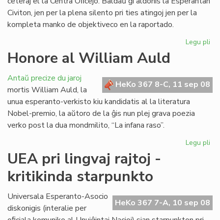
ceteraj el la Centra Oﬁcejo. Baldaŭ ĝi aldonis la Esperantan
Civiton, jen per la plena silento pri ties atingoj jen per la
kompleta manko de objektiveco en la raportado.
Legu pli
pri
La
Honore al William Auld
vir
pe
Antaŭ precize du jaroj
je
HeKo 367 8-C, 11 sep 08
mortis William Auld, la
rea
unua esperanto-verkisto kiu kandidatis al la literatura
Nobel-premio, la aŭtoro de la ĝis nun plej grava poezia
verko post la dua mondmilito, “La infana raso”.
Legu pli
pri
Ho
UEA pri lingvaj rajtoj -
al
kritikinda starpunkto
Wi
Au
Universala Esperanto-Asocio
HeKo 367 7-A, 10 sep 08
diskonigis (interalie per