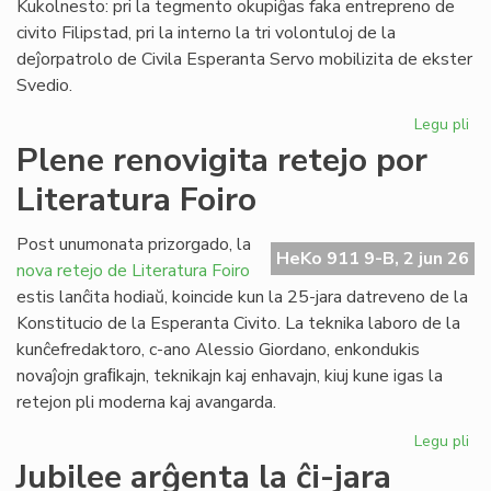
Kukolnesto: pri la tegmento okupiĝas faka entrepreno de
civito Filipstad, pri la interno la tri volontuloj de la
deĵorpatrolo de Civila Esperanta Servo mobilizita de ekster
Svedio.
Legu pli
pri
Eki
Plene renovigita retejo por
la
Literatura Foiro
re
de
la
Post unumonata prizorgado, la
HeKo 911 9-B, 2 jun 26
kon
nova retejo de Literatura Foiro
en
estis lanĉita hodiaŭ, koincide kun la 25-jara datreveno de la
Sv
Konstitucio de la Esperanta Civito. La teknika laboro de la
kunĉefredaktoro, c-ano Alessio Giordano, enkondukis
novaĵojn graﬁkajn, teknikajn kaj enhavajn, kiuj kune igas la
retejon pli moderna kaj avangarda.
Legu pli
pri
Pl
Jubilee arĝenta la ĉi-jara
ren