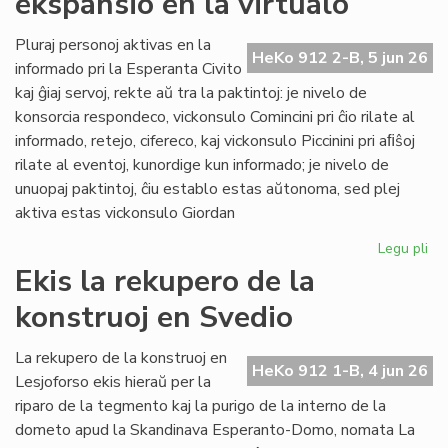
ekspansio en la virtualo
su
ol
Pluraj personoj aktivas en la
HeKo 912 2-B, 5 jun 26
ku
informado pri la Esperanta Civito
kaj ĝiaj servoj, rekte aŭ tra la paktintoj: je nivelo de
konsorcia respondeco, vickonsulo Comincini pri ĉio rilate al
informado, retejo, cifereco, kaj vickonsulo Piccinini pri aﬁŝoj
rilate al eventoj, kunordige kun informado; je nivelo de
unuopaj paktintoj, ĉiu establo estas aŭtonoma, sed plej
aktiva estas vickonsulo Giordan
Legu pli
pri
Da
Ekis la rekupero de la
la
konstruoj en Svedio
ko
ek
en
La rekupero de la konstruoj en
HeKo 912 1-B, 4 jun 26
la
Lesjoforso ekis hieraŭ per la
vir
riparo de la tegmento kaj la purigo de la interno de la
dometo apud la Skandinava Esperanto-Domo, nomata La