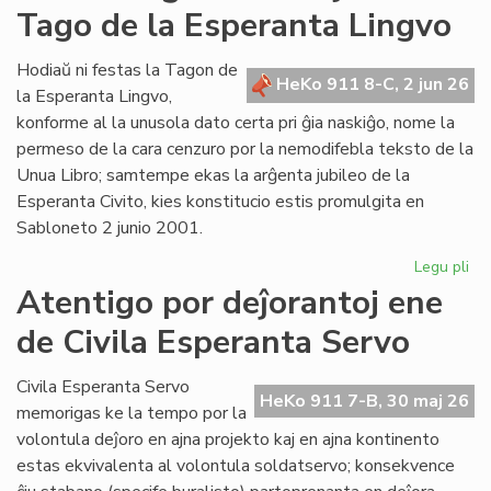
Tago de la Esperanta Lingvo
ret
po
Lit
Hodiaŭ ni festas la Tagon de
HeKo 911 8-C, 2 jun 26
Foi
la Esperanta Lingvo,
konforme al la unusola dato certa pri ĝia naskiĝo, nome la
permeso de la cara cenzuro por la nemodifebla teksto de la
Unua Libro; samtempe ekas la arĝenta jubileo de la
Esperanta Civito, kies konstitucio estis promulgita en
Sabloneto 2 junio 2001.
Legu pli
pri
Jub
Atentigo por deĵorantoj ene
ar
de Civila Esperanta Servo
la
ĉi-
jar
Civila Esperanta Servo
HeKo 911 7-B, 30 maj 26
Ta
memorigas ke la tempo por la
de
volontula deĵoro en ajna projekto kaj en ajna kontinento
la
estas ekvivalenta al volontula soldatservo; konsekvence
Es