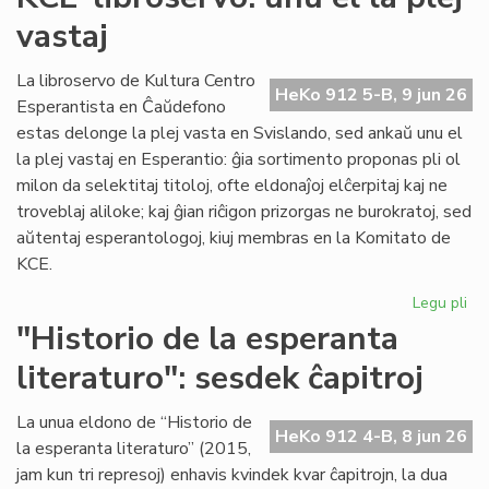
du
vastaj
pa
ka
pl
La libroservo de Kultura Centro
HeKo 912 5-B, 9 jun 26
ĉes
Esperantista en Ĉaŭdefono
estas delonge la plej vasta en Svislando, sed ankaŭ unu el
la plej vastaj en Esperantio: ĝia sortimento proponas pli ol
milon da selektitaj titoloj, ofte eldonaĵoj elĉerpitaj kaj ne
troveblaj aliloke; kaj ĝian riĉigon prizorgas ne burokratoj, sed
aŭtentaj esperantologoj, kiuj membras en la Komitato de
KCE.
Legu pli
pri
KC
"Historio de la esperanta
lib
literaturo": sesdek ĉapitroj
un
el
la
La unua eldono de “Historio de
HeKo 912 4-B, 8 jun 26
ple
la esperanta literaturo” (2015,
vas
jam kun tri represoj) enhavis kvindek kvar ĉapitrojn, la dua