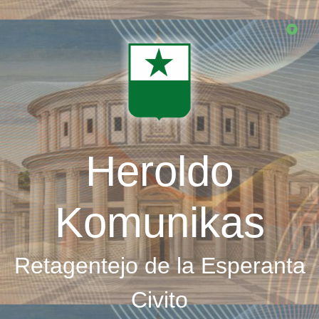
Skip
to
main
content
Heroldo
Komunikas
Retagentejo de la Esperanta
Civito