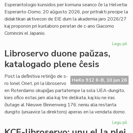
la
Esperantologio kunsidos per komuna seanco ĉe la Helvetia
in
Esperanto-Domo, 20 aŭgusto 2026, por pritrakti precipe la
de
didaktikan aktivecon de EIE dum la akademia jaro 2026/27
Lit
kaj proponon pri kunlaboro peratan de c-ano Giacomo
Foi
Comincini el Japanio.
Legu pli
pri
EIE
Libroservo duone paŭzas,
Ko
katalogado plene ĉesis
ku
en
Sv
Post la deﬁnitiva retiriĝo de s-
HeKo 912 6-B, 10 jun 26
po
ro Ionel Onet, pri la libroservo
du
en Roterdamo okupiĝas partatempe la sola UEA-dungito,
mo
kies oﬁco estas jam alia kaj tre delikata, kaj kiu ne iras
ĉiutage al Nieuwe Binnenweg 176; neniu alia restanta
dungito (unuavice la direktoro) aperas en la vendata domo.
Legu pli
pri
Lib
KCE-libroservo: unu el la plej