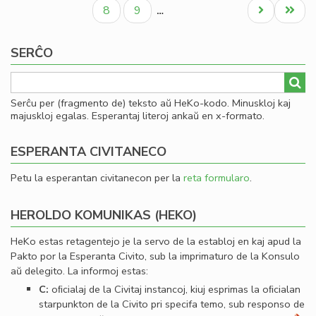
paĝo
paĝo
paĝo
al
Paĝo
Paĝo
Next
Last
8
9
…
Se
page
page
SERĈO
Serĉu per (fragmento de) teksto aŭ HeKo-kodo. Minuskloj kaj
majuskloj egalas. Esperantaj literoj ankaŭ en x-formato.
ESPERANTA CIVITANECO
Petu la esperantan civitanecon per la
reta formularo
.
HEROLDO KOMUNIKAS (HEKO)
HeKo estas retagentejo je la servo de la establoj en kaj apud la
Pakto por la Esperanta Civito, sub la imprimaturo de la Konsulo
aŭ delegito. La informoj estas:
C:
oﬁcialaj de la Civitaj instancoj, kiuj esprimas la oﬁcialan
starpunkton de la Civito pri specifa temo, sub responso de