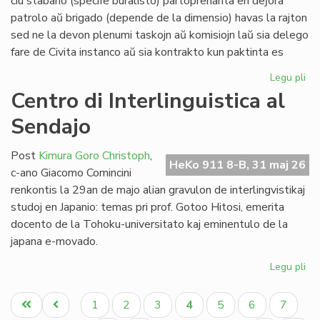
ĉiu stabano (specife buralisto) partoprenanta en deĵora
Li
patrolo aŭ brigado (depende de la dimensio) havas la rajton
sed ne la devon plenumi taskojn aŭ komisiojn laŭ sia delego
fare de Civita instanco aŭ sia kontrakto kun paktinta es
Legu pli
pri
At
Centro di Interlinguistica al
po
Sendajo
deĵ
en
de
Post
Kimura Goro Christoph
,
HeKo 911 8-B, 31 maj 26
Civ
c-ano Giacomo Comincini
Es
renkontis la 29an de majo alian gravulon de interlingvistikaj
Se
studoj en Japanio: temas pri prof. Gotoo Hitosi, emerita
docento de la Tohoku-universitato kaj eminentulo de la
japana e-movado.
Legu pli
pri
Ce
Pagination
di
Unua
Antaŭa
Paĝo
Paĝo
Paĝo
Aktuala
Paĝo
Paĝo
Paĝo
1
2
3
4
5
6
7
Int