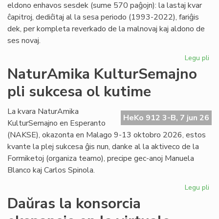
eldono enhavos sesdek (sume 570 paĝojn): la lastaj kvar
ĉapitroj, dediĉitaj al la sesa periodo (1993-2022), fariĝis
dek, per kompleta reverkado de la malnovaj kaj aldono de
ses novaj.
Legu pli
pri
"Hi
NaturAmika KulturSemajno
de
pli sukcesa ol kutime
la
es
lit
La kvara NaturAmika
HeKo 912 3-B, 7 jun 26
se
KulturSemajno en Esperanto
ĉap
(NAKSE), okazonta en Malago 9-13 oktobro 2026, estos
kvante la plej sukcesa ĝis nun, danke al la aktiveco de la
Formiketoj (organiza teamo), precipe gec-anoj Manuela
Blanco kaj Carlos Spinola.
Legu pli
pri
Na
Daŭras la konsorcia
Ku
pli