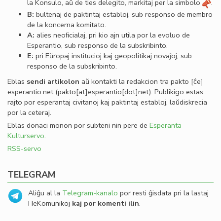
la Konsulo, aŭ de ties delegito, markitaj per la simbolo
.
B:
bultenaj de paktintaj establoj, sub responso de membro
de la koncerna komitato.
A:
alies neoﬁcialaj, pri kio ajn utila por la evoluo de
Esperantio, sub responso de la subskribinto.
E:
pri Eŭropaj institucioj kaj geopolitikaj novaĵoj, sub
responso de la subskribinto.
Eblas
sendi
artikolon
aŭ kontakti la redakcion tra
pakto
[ĉe]
esperantio
.
net
(pakto[at]esperantio[dot]net)
. Publikigo estas
rajto por esperantaj civitanoj kaj paktintaj establoj, laŭdiskrecia
por la ceteraj.
Eblas donaci monon por subteni nin pere de
Esperanta
Kulturservo
.
RSS-servo
TELEGRAM
Aliĝu al la
Telegram-kanalo
por resti ĝisdata pri la lastaj
HeKomunikoj
kaj por komenti ilin
.