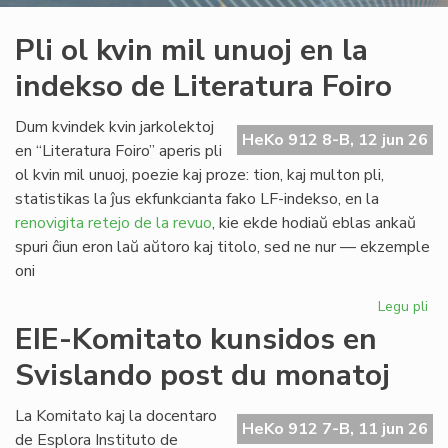
Pli ol kvin mil unuoj en la
indekso de Literatura Foiro
Dum kvindek kvin jarkolektoj
HeKo 912 8-B, 12 jun 26
en “Literatura Foiro” aperis pli
ol kvin mil unuoj, poezie kaj proze: tion, kaj multon pli,
statistikas la ĵus ekfunkcianta fako LF-indekso, en la
renovigita retejo de la revuo
, kie ekde hodiaŭ eblas ankaŭ
spuri ĉiun eron laŭ aŭtoro kaj titolo, sed ne nur — ekzemple
oni
Legu pli
pri
Pli
EIE-Komitato kunsidos en
ol
Svislando post du monatoj
kvi
mil
un
La Komitato kaj la docentaro
HeKo 912 7-B, 11 jun 26
en
de Esplora Instituto de