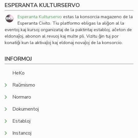
ESPERANTA KULTURSERVO
Esperanta Kulturservo
estas la konsorcia magazeno de la
Esperanta Civito. Tiu platformo ebligas la aliĝon al la
eventoj kaj kursoj organizataj de la paktintaj establoj, aĉeton de
eldonaĵoj, abonon al revuoj kaj multe pli. Vizitu ĝin tuj por
konatiĝi kun la aktivaĵoj kaj eldonaj novaĵoj de la konsorcio.
INFORMOJ
HeKo
Raŭmismo
Normaro
Dokumentoj
Establoj
Instancoj