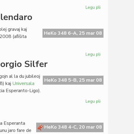
Legu pli
pri
Interna
alendaro
baloto
en
lej gravaj kaj
EVA
HeKo 348 6-A, 25 mar 08
n 2008 (aﬁŝita
Legu pli
pri
Kvin
orgio Silfer
eventoj
en
jn al la du jubileoj
la
HeKo 348 5-B, 25 mar 08
8) kaj
Universala
bulgara
ia Esperanto-Ligo).
kalendaro
Legu pli
pri
Historiografiaj
prelegoj
de
a Esperanta
Giorgio
HeKo 348 4-C, 20 mar 08
unu jaro fare de
Silfer