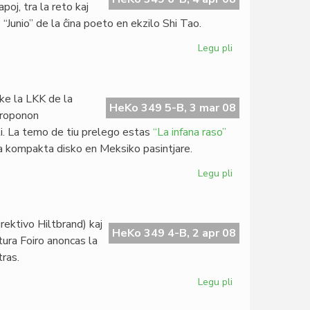
poj, tra la reto kaj
 “Junio” de la ĉina poeto en ekzilo Shi Tao.
Legu pli
pri
PEN
pri
esprimlibero
 ke la LKK de la
en
HeKo 349 5-B, 3 mar 08
 proponon
Ĉinio
li. La temo de tiu prelego estas
“La infana raso”
a kompakta disko en Meksiko pasintjare.
Legu pli
pri
Oficiala
komuniko
de
ektivo Hiltbrand) kaj
MEF
HeKo 349 4-B, 2 apr 08
tura Foiro anoncas la
tras.
Legu pli
pri
Nova