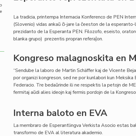
mo
de
La tradicia, printempa Internacia Konferenco de PEN Inter
(Slovenio) vidas ankaŭ ĉi-jare la ĉeeston de la esperanto-
prezidanto de la Esperanta PEN. Filozofo, eseisto, orator
blanka grupo) prezentis propran referaĵon.
Kongreso malagnoskita en M
“Sendube la laboro de Martin Schäffer kaj de Vicente Bej
por organizi kongreson, sed ne por kunlabori kun Meksika
Federacio. Tre bedaŭrinde ili ne respektis la petojn de MEF
fermitaj aŭdi alies ideojn kaj fermis pordojn de la Kongreso
Interna baloto en EVA
La membraro de Esperantlingva Verkista Asocio estas bal
transformo de EVA al literatura akademio.