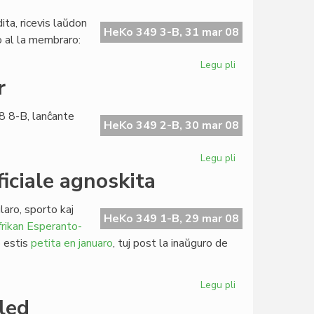
tarifaro
de
ta, ricevis laŭdon
LF-
HeKo 349 3-B, 31 mar 08
ko al la membraro:
koop
Legu pli
pri
Escepta
r
numero
de
8 8-B, lanĉante
Heroldo
HeKo 349 2-B, 30 mar 08
Legu pli
pri
Komuniko
iciale agnoskita
de
Martin
laro, sporto kaj
Schäffer
HeKo 349 1-B, 29 mar 08
rikan Esperanto-
o estis
petita en januaro
, tuj post la inaŭguro de
Legu pli
pri
Afrika
led