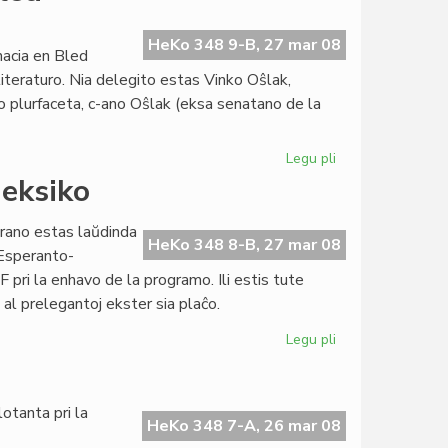
Esperanto-
Instituto
oficiale
HeKo 348 9-B, 27 mar 08
nacia en Bled
agnoskita
literaturo. Nia delegito estas Vinko Oŝlak,
o plurfaceta, c-ano Oŝlak (eksa senatano de la
Legu pli
pri
Esperanto
eksiko
reprezentata
en
arano estas laŭdinda
Bled
HeKo 348 8-B, 27 mar 08
 Esperanto-
 pri la enhavo de la programo. Ili estis tute
 al prelegantoj ekster sia plaĉo.
Legu pli
pri
Kongreso
malagnoskita
en
otanta pri la
Meksiko
HeKo 348 7-A, 26 mar 08