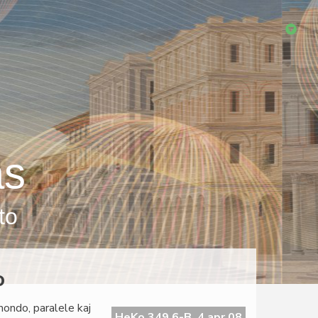
as
to
o
mondo, paralele kaj
HeKo 349 6-B, 4 apr 08