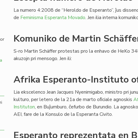
La numero 4:2008 de “Heroldo de Esperanto”, ĵus dissendi
,
de
Feminisma Esperanta Movado
. Jen ilia interna komuni
Komuniko de Martin Schäffe
por
S-ro Martin Schäffer protestas pro la enhavo de HeKo 34
akuzojn pri mensogo. Jen ili:
a
Afrika Esperanto-Instituto of
Lia ekscelenco Jean Jacques Nyenimigabo, ministro pri junu
kulturo, per letero de la 21a de marto oﬁciale agnoskis
Af
ri
Instituton
, en Buĵumburo, ĉefurbo de Burundio. La agnosk
AEI, fare de la Konsulo de la Esperanta Civito.
Esperanto reprezentata en B