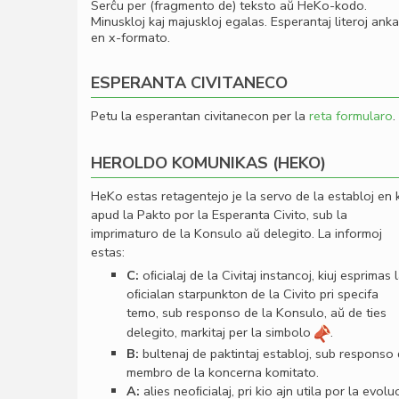
Serĉu per (fragmento de) teksto aŭ HeKo-kodo.
Minuskloj kaj majuskloj egalas. Esperantaj literoj ank
en x-formato.
ESPERANTA CIVITANECO
Petu la esperantan civitanecon per la
reta formularo
.
HEROLDO KOMUNIKAS (HEKO)
HeKo estas retagentejo je la servo de la establoj en 
apud la Pakto por la Esperanta Civito, sub la
imprimaturo de la Konsulo aŭ delegito. La informoj
estas:
C:
oﬁcialaj de la Civitaj instancoj, kiuj esprimas 
oﬁcialan starpunkton de la Civito pri specifa
temo, sub responso de la Konsulo, aŭ de ties
delegito, markitaj per la simbolo
.
B:
bultenaj de paktintaj establoj, sub responso
membro de la koncerna komitato.
A:
alies neoﬁcialaj, pri kio ajn utila por la evolu