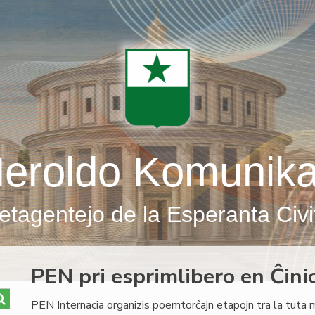
eroldo Komunik
etagentejo de la Esperanta Civi
PEN pri esprimlibero en Ĉini
PEN Internacia organizis poemtorĉajn etapojn tra la tuta 