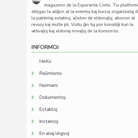
magazeno de la Esperanta Civito. Tiu platfor
ebligas la aliĝon al la eventoj kaj kursoj organizataj 
la paktintaj establoj, aĉeton de eldonaĵoj, abonon al
revuoj kaj multe pli. Vizitu ĝin tuj por konatiĝi kun la
aktivaĵoj kaj eldonaj novaĵoj de la konsorcio.
INFORMOJ
HeKo
Raŭmismo
Normaro
Dokumentoj
Establoj
Instancoj
En aliaj lingvoj