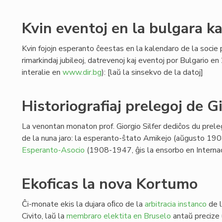
Kvin eventoj en la bulgara k
Kvin fojojn esperanto ĉeestas en la kalendaro de la socie p
rimarkindaj jubileoj, datrevenoj kaj eventoj por Bulgario e
interalie en
www.dir.bg
): [laŭ la sinsekvo de la datoj]
Historiografiaj prelegoj de Gi
La venontan monaton prof. Giorgio Silfer dediĉos du prelego
de la nuna jaro: la esperanto-ŝtato Amikejo (aŭgusto 190
Esperanto-Asocio
(1908-1947, ĝis la ensorbo en Internac
Ekoficas la nova Kortumo
Ĉi-monate ekis la dujara oﬁco de la
arbitracia instanco
de l
Civito, laŭ la
membraro elektita en Bruselo
antaŭ precize 