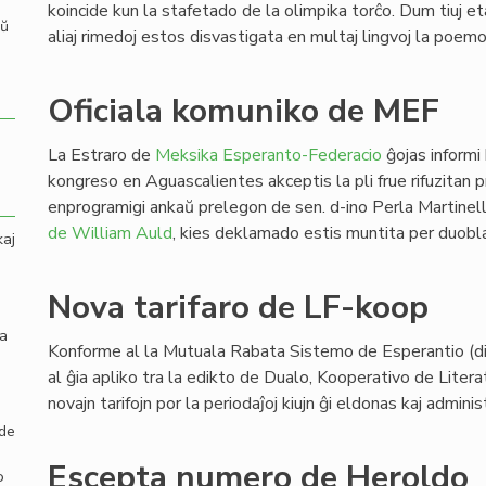
koincide kun la stafetado de la olimpika torĉo. Dum tiuj eta
aŭ
aliaj rimedoj estos disvastigata en multaj lingvoj la poemo
Oficiala komuniko de MEF
La Estraro de
Meksika Esperanto-Federacio
ĝojas informi
kongreso en Aguascalientes akceptis la pli frue rifuzitan
enprogramigi ankaŭ prelegon de sen. d-ino Perla Martinel
de William Auld
, kies deklamado estis muntita per duobl
kaj
Nova tarifaro de LF-koop
la
Konforme al la Mutuala Rabata Sistemo de Esperantio (dir
al ĝia apliko tra la edikto de Dualo, Kooperativo de Litera
novajn tarifojn por la periodaĵoj kiujn ĝi eldonas kaj adminis
 de
Escepta numero de Heroldo
o