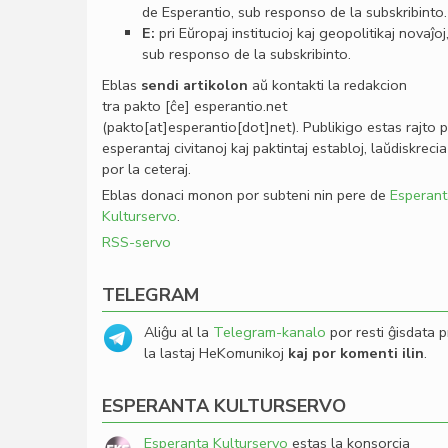
de Esperantio, sub responso de la subskribinto.
E:
pri Eŭropaj institucioj kaj geopolitikaj novaĵoj
sub responso de la subskribinto.
Eblas
sendi
artikolon
aŭ kontakti la redakcion
tra
pakto
[ĉe]
esperantio
.
net
(pakto[at]esperantio[dot]net)
. Publikigo estas rajto 
esperantaj civitanoj kaj paktintaj establoj, laŭdiskrecia
por la ceteraj.
Eblas donaci monon por subteni nin pere de
Esperant
Kulturservo
.
RSS-servo
TELEGRAM
Aliĝu al la
Telegram-kanalo
por resti ĝisdata p
la lastaj HeKomunikoj
kaj por komenti ilin
.
ESPERANTA KULTURSERVO
Esperanta Kulturservo
estas la konsorcia