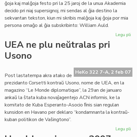
ĝoja kaj malĝoja festo pri la 25 jaroj de la unua Akademia
decido pri niaj supersignoj, mi sendas al ĝia destino la
sekvantan tekston, kiun mi skribis malĝoja kaj ĝoja por mia
persona omaĝo al ĝia subskribinto: William Auld.
Legu pli
pri
Ak
UEA ne plu neŭtralas pri
de
Usono
Es
pri
su
HeKo 322 7-A, 2 feb 07
al
Post lastatempa akra atako de
prezidanto Corsetti kontraŭ Usono, nome de UEA, en la
magazino “Le Monde diplomatique”, la 29an de januaro
ankaŭ la ŝtata kuba novaĵagentejo ACN informis, ke la
komitato de Kuba Esperanto-Asocio ﬁnis sian regulan
kunsidon en Havano per deklaro “kondamnanta la kontraŭ-
kuban politikon de Vaŝingtono”.
Legu pli
pri
UE