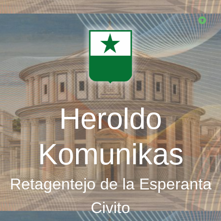
Skip
to
main
content
Heroldo
Komunikas
Retagentejo de la Esperanta
Civito