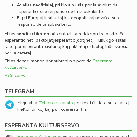
A:
alies neoﬁcialaj, pri kio ajn utila por la evoluo de
Esperantio, sub responso de la subskribinto.
E:
pri Eŭropaj institucioj kaj geopolitikaj novaĵoj, sub
responso de la subskribinto.
Eblas
sendi
artikolon
aŭ kontakti la redakcion tra
pakto
[ĉe]
esperantio
.
net
(pakto[at]esperantio[dot]net)
. Publikigo estas
rajto por esperantaj civitanoj kaj paktintaj establoj, laŭdiskrecia
por la ceteraj.
Eblas donaci monon por subteni nin pere de
Esperanta
Kulturservo
.
RSS-servo
TELEGRAM
Aliĝu al la
Telegram-kanalo
por resti ĝisdata pri la lastaj
HeKomunikoj
kaj por komenti ilin
.
ESPERANTA KULTURSERVO
Esperanta Kulturservo
estas la konsorcia magazeno de la