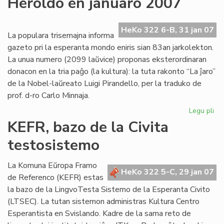
Heroldo en januaro 2007
ne
plu
ne
HeKo 322 6-B, 31 jan 07
La populara trisemajna informa
pri
gazeto pri la esperanta mondo eniris sian 83an jarkolekton.
Us
La unua numero (2099 laŭvice) proponas eksterordinaran
donacon en la tria paĝo (la kultura): la tuta rakonto “La ĵaro”
de la Nobel-laŭreato Luigi Pirandello, per la traduko de
prof. d-ro Carlo Minnaja.
Legu pli
pri
He
KEFR, bazo de la Civita
en
testosistemo
ja
20
La Komuna Eŭropa Framo
HeKo 322 5-C, 29 jan 07
de Referenco (KEFR) estas
la bazo de la LingvoTesta Sistemo de la Esperanta Civito
(LTSEC). La tutan sistemon administras Kultura Centro
Esperantista en Svislando. Kadre de la sama reto de