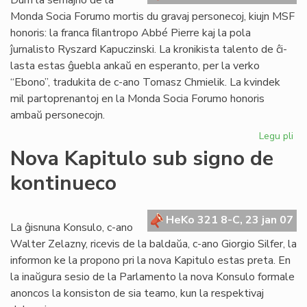
Dum la semajno de la
Monda Socia Forumo mortis du gravaj personecoj, kiujn MSF
honoris: la franca ﬁlantropo Abbé Pierre kaj la pola
ĵurnalisto Ryszard Kapuczinski. La kronikista talento de ĉi-
lasta estas ĝuebla ankaŭ en esperanto, per la verko
“Ebono”, tradukita de c-ano Tomasz Chmielik. La kvindek
mil partoprenantoj en la Monda Socia Forumo honoris
ambaŭ personecojn.
Legu pli
pri
Mo
Nova Kapitulo sub signo de
So
kontinueco
Fo
fe
en
HeKo 321 8-C, 23 jan 07
Na
La ĝisnuna Konsulo, c-ano
Walter Zelazny, ricevis de la baldaŭa, c-ano Giorgio Silfer, la
informon ke la propono pri la nova Kapitulo estas preta. En
la inaŭgura sesio de la Parlamento la nova Konsulo formale
anoncos la konsiston de sia teamo, kun la respektivaj