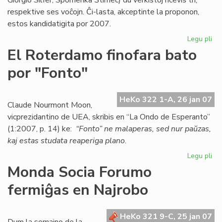
Giorgio Silfer, Spomenka Ŝtimec) du verkistoj ricevis tri,
respektive ses voĉojn. Ĉi-lasta, akceptinte la proponon,
estos kandidatigita por 2007.
Legu pli
pri
Es
El Roterdamo finofara bato
ka
por "Fonto"
po
la
No
HeKo 322 1-A, 26 jan 07
pr
Claude Nourmont Moon,
vicprezidantino de UEA, skribis en “La Ondo de Esperanto”
(1:2007, p. 14) ke:
“Fonto” ne malaperas, sed nur paŭzas,
kaj estas studata reaperiga plano
.
Legu pli
pri
El
Monda Socia Forumo
Ro
fermiĝas en Najrobo
fin
ba
po
HeKo 321 9-C, 25 jan 07
"F