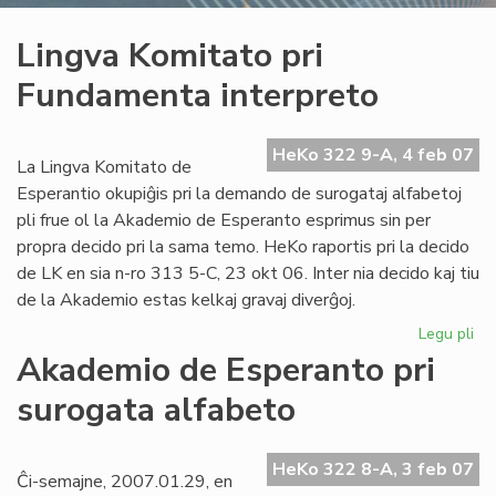
Lingva Komitato pri
Fundamenta interpreto
HeKo 322 9-A, 4 feb 07
La Lingva Komitato de
Esperantio okupiĝis pri la demando de surogataj alfabetoj
pli frue ol la Akademio de Esperanto esprimus sin per
propra decido pri la sama temo. HeKo raportis pri la decido
de LK en sia n-ro 313 5-C, 23 okt 06. Inter nia decido kaj tiu
de la Akademio estas kelkaj gravaj diverĝoj.
Legu pli
pri
Li
Akademio de Esperanto pri
Ko
surogata alfabeto
pri
Fu
int
HeKo 322 8-A, 3 feb 07
Ĉi-semajne, 2007.01.29, en