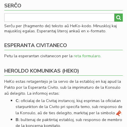
SERĈO
Serĉu per (fragmento de) teksto aŭ HeKo-kodo. Minuskloj kaj
majuskloj egalas. Esperantaj literoj ankaŭ en x-formato.
ESPERANTA CIVITANECO
Petu la esperantan civitanecon per la
reta formularo
.
HEROLDO KOMUNIKAS (HEKO)
HeKo estas retagentejo je la servo de la establoj en kaj apud la
Pakto por la Esperanta Civito, sub la imprimaturo de la Konsulo
aŭ delegito. La informoj estas:
C:
oﬁcialaj de la Civitaj instancoj, kiuj esprimas la oﬁcialan
starpunkton de la Civito pri specifa temo, sub responso de
la Konsulo, aŭ de ties delegito, markitaj per la simbolo
.
B:
bultenaj de paktintaj establoj, sub responso de membro
de la koncerna komitato.