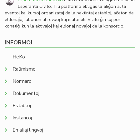
Esperanta Civito. Tiu platformo ebligas la aliĝon al la
eventoj kaj kursoj organizataj de la paktintaj establoj, aĉeton de
eldonaĵoj, abonon al revuoj kaj multe pli. Vizitu ĝin tuj por
konatiĝi kun la aktivaĵoj kaj eldonaj novaĵoj de la konsorcio.
INFORMOJ
HeKo
Raŭmismo
Normaro
Dokumentoj
Establoj
Instancoj
En aliaj lingvoj