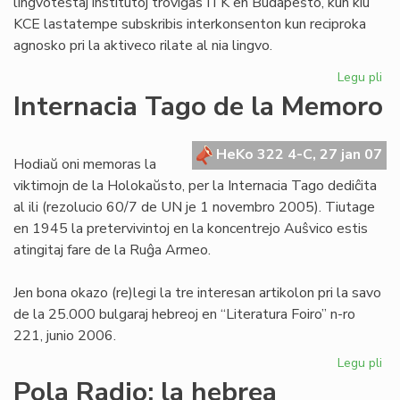
lingvotestaj institutoj troviĝas ITK en Budapeŝto, kun kiu
KCE lastatempe subskribis interkonsenton kun reciproka
agnosko pri la aktiveco rilate al nia lingvo.
Legu pli
pri
KE
Internacia Tago de la Memoro
ba
de
la
HeKo 322 4-C, 27 jan 07
Hodiaŭ oni memoras la
Civ
viktimojn de la Holokaŭsto, per la Internacia Tago dediĉita
te
al ili (rezolucio 60/7 de UN je 1 novembro 2005). Tiutage
en 1945 la pretervivintoj en la koncentrejo Auŝvico estis
atingitaj fare de la Ruĝa Armeo.
Jen bona okazo (re)legi la tre interesan artikolon pri la savo
de la 25.000 bulgaraj hebreoj en “Literatura Foiro” n-ro
221, junio 2006.
Legu pli
pri
Int
Pola Radio: la hebrea