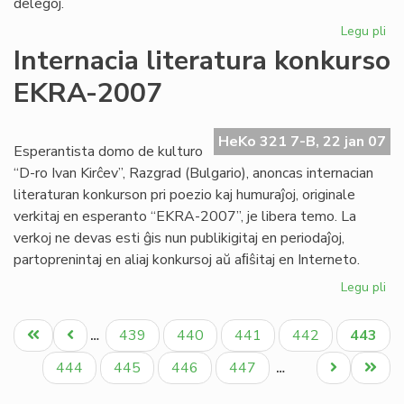
delegoj.
Legu pli
pri
No
Internacia literatura konkurso
Kap
EKRA-2007
su
si
de
HeKo 321 7-B, 22 jan 07
ko
Esperantista domo de kulturo
“D-ro Ivan Kirĉev”, Razgrad (Bulgario), anoncas internacian
literaturan konkurson pri poezio kaj humuraĵoj, originale
verkitaj en esperanto “EKRA-2007”, je libera temo. La
verkoj ne devas esti ĝis nun publikigitaj en periodaĵoj,
partoprenintaj en aliaj konkursoj aŭ aﬁŝitaj en Interneto.
Legu pli
pri
Int
Pagination
lit
Unua
Antaŭa
Paĝo
Paĝo
Paĝo
Paĝo
Aktual
439
440
441
442
443
…
ko
paĝo
paĝo
paĝo
EK
Paĝo
Paĝo
Paĝo
Paĝo
Next
Last
444
445
446
447
…
20
page
page