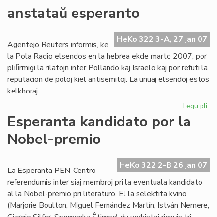
Ta
anstataŭ esperanto
de
la
Me
HeKo 322 3-A, 27 jan 07
Agentejo Reuters informis, ke
la Pola Radio elsendos en la hebrea ekde marto 2007, por
pliﬁrmigi la rilatojn inter Pollando kaj Israelo kaj por refuti la
reputacion de poloj kiel antisemitoj. La unuaj elsendoj estos
kelkhoraj.
Legu pli
pri
Po
Esperanta kandidato por la
Rad
Nobel-premio
la
he
an
HeKo 322 2-B 26 jan 07
es
La Esperanta PEN-Centro
referendumis inter siaj membroj pri la eventuala kandidato
al la Nobel-premio pri literaturo. El la selektita kvino
(Marjorie Boulton, Miguel Fernández Martín, István Nemere,