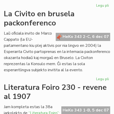
Legu pli
pri
Re
La Civito en brusela
pri
packonferenco
Ad
Csi
Laŭ oﬁciala invito de Marco
HeKo 343 2-C, 6 dec 07
Cappato (la EU-
parlamentano kiu plej aktivis por nia lingvo en 2004) la
Esperanta Civito partoprenas en la internacia packonferenco
okazanta hodiaŭ kaj morgaŭ en Bruselo. La Civiton
reprezentas la Konsulo mem. Ĝi estas la sola
esperantlingva subjekto invitita al la evento.
Legu pli
pri
La
Literatura Foiro 230 - revene
Civ
al 1907
en
br
pa
Jam kompleta estas la 38a
HeKo 343 1-B, 5 dec 07
jarkolekto de
“Literatura Foiro”: