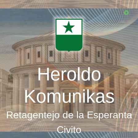
Skip
to
main
content
Heroldo
Komunikas
Retagentejo de la Esperanta
Civito