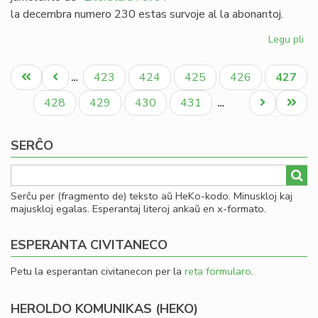
la decembra numero 230 estas survoje al la abonantoj.
Legu pli
pri
Lit
Pagination
Foi
Unua
Antaŭa
Paĝo
Paĝo
Paĝo
Paĝo
Aktual
423
424
425
426
427
…
23
paĝo
paĝo
paĝo
-
Paĝo
Paĝo
Paĝo
Paĝo
Next
Last
428
429
430
431
…
re
page
page
al
SERĈO
19
Serĉu per (fragmento de) teksto aŭ HeKo-kodo. Minuskloj kaj
majuskloj egalas. Esperantaj literoj ankaŭ en x-formato.
ESPERANTA CIVITANECO
Petu la esperantan civitanecon per la
reta formularo
.
HEROLDO KOMUNIKAS (HEKO)