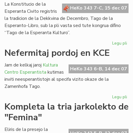
Bul
La Konstitucio de la
HeKo 343 7-C, 15 dec 07
Esperanta Civito registris
la tradicion de la Dekkvina de Decembro, Tago de la
Esperanto-Libro, sub la pli vasta sed tute kongrua diﬁno
“Tago de la Esperanta Kulturo”.
Legu pli
pri
Za
Nefermitaj pordoj en KCE
Ta
sal
Jam de kelkaj jaroj
Kultura
de
HeKo 343 6-B, 14 dec 07
Centro Esperantista
kutimas
la
inviti neesperantistojn al specifa vizito okaze de la
Ko
Zamenhofa Tago.
Legu pli
pri
Nef
Kompleta la tria jarkolekto de
por
"Femina"
en
KC
Eliris de la presejo la