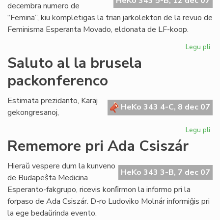
HeKo 343 5-B, 12 dec 07
decembra numero de
“Femina”, kiu kompletigas la trian jarkolekton de la revuo de
Feminisma Esperanta Movado, eldonata de LF-koop.
Legu pli
pri
Ko
Saluto al la brusela
la
packonferenco
tri
jar
de
Estimata prezidanto, Karaj
HeKo 343 4-C, 8 dec 07
"F
gekongresanoj,
Legu pli
pri
Sa
Rememore pri Ada Csiszár
al
la
Hieraŭ vespere dum la kunveno
br
HeKo 343 3-B, 7 dec 07
de Budapeŝta Medicina
pa
Esperanto-fakgrupo, ricevis konﬁrmon la informo pri la
forpaso de Ada Csiszár. D-ro Ludoviko Molnár informiĝis pri
la ege bedaŭrinda evento.