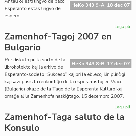
Antaŭ ol esti lingvo de paco,
fes
HeKo 343 9-A, 18 dec 07
Esperanto estas lingvo de
pr
espero.
UN
Legu pli
pri
Li
Zamenhof-Tagoj 2007 en
de
Bulgario
es
Per diskuto pri la sorto de la
HeKo 343 8-B, 17 dec 07
librokolekto kaj la arkivo de
Esperanto-societo “Sukceso”, kaj pri la eblecoj ilin pliriĉigi
kaj savi, pasis la renkontiĝo de la esperantistoj en Vraco
(Bulgario) okaze de la Tago de la Esperanta Kulturo kaj
omaĝe al la Zamenhofa naskiĝtago, 15 decembro 2007.
Legu pli
pri
Za
Zamenhof-Taga saluto de la
Ta
Konsulo
20
en