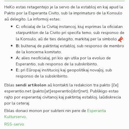
HeKo estas retagentejo je la servo de la establoj en kaj apud la
Pakto por la Esperanta Civito, sub la imprimaturo de la Konsulo
aŭ delegito. La informoj estas:
C:
oﬁcialaj de la Civitaj instancoj, kiuj esprimas la oﬁcialan
starpunkton de la Civito pri specifa temo, sub responso de
la Konsulo, aŭ de ties delegito, markitaj per la simbolo
.
B:
bultenaj de paktintaj establoj, sub responso de membro
de la koncerna komitato.
A:
alies neoﬁcialaj, pri kio ajn utila por la evoluo de
Esperantio, sub responso de la subskribinto.
E:
pri Eŭropaj institucioj kaj geopolitikaj novaĵoj, sub
responso de la subskribinto.
Eblas
sendi
artikolon
aŭ kontakti la redakcion tra
pakto
[ĉe]
esperantio
.
net
(pakto[at]esperantio[dot]net)
. Publikigo estas
rajto por esperantaj civitanoj kaj paktintaj establoj, laŭdiskrecia
por la ceteraj.
Eblas donaci monon por subteni nin pere de
Esperanta
Kulturservo
.
RSS-servo