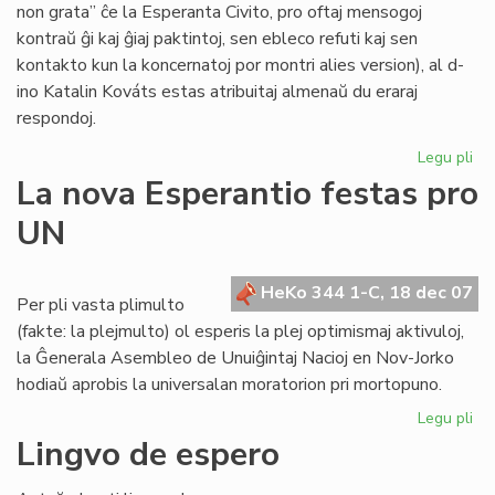
non grata” ĉe la Esperanta Civito, pro oftaj mensogoj
kontraŭ ĝi kaj ĝiaj paktintoj, sen ebleco refuti kaj sen
kontakto kun la koncernatoj por montri alies version), al d-
ino Katalin Kováts estas atribuitaj almenaŭ du eraraj
respondoj.
Legu pli
pri
Me
La nova Esperantio festas pro
pri
UN
KE
kaj
la
HeKo 344 1-C, 18 dec 07
Civ
Per pli vasta plimulto
(fakte: la plejmulto) ol esperis la plej optimismaj aktivuloj,
la Ĝenerala Asembleo de Unuiĝintaj Nacioj en Nov-Jorko
hodiaŭ aprobis la universalan moratorion pri mortopuno.
Legu pli
pri
La
Lingvo de espero
no
Es