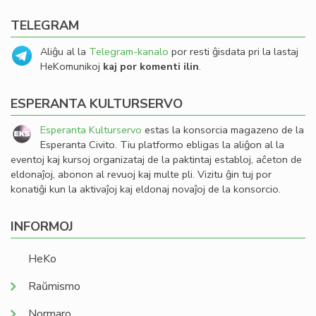
TELEGRAM
Aliĝu al la
Telegram-kanalo
por resti ĝisdata pri la lastaj
HeKomunikoj
kaj por komenti ilin
.
ESPERANTA KULTURSERVO
Esperanta Kulturservo
estas la konsorcia magazeno de la
Esperanta Civito. Tiu platformo ebligas la aliĝon al la
eventoj kaj kursoj organizataj de la paktintaj establoj, aĉeton de
eldonaĵoj, abonon al revuoj kaj multe pli. Vizitu ĝin tuj por
konatiĝi kun la aktivaĵoj kaj eldonaj novaĵoj de la konsorcio.
INFORMOJ
HeKo
Raŭmismo
Normaro