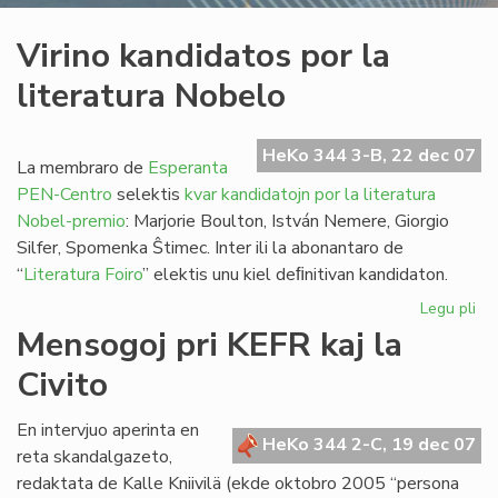
Virino kandidatos por la
literatura Nobelo
HeKo 344 3-B, 22 dec 07
La membraro de
Esperanta
PEN-Centro
selektis
kvar kandidatojn por la literatura
Nobel-premio
: Marjorie Boulton, István Nemere, Giorgio
Silfer, Spomenka Ŝtimec. Inter ili la abonantaro de
“
Literatura Foiro
” elektis unu kiel deﬁnitivan kandidaton.
Legu pli
pri
Vir
Mensogoj pri KEFR kaj la
ka
Civito
po
la
lit
En intervjuo aperinta en
HeKo 344 2-C, 19 dec 07
No
reta skandalgazeto,
redaktata de Kalle Kniivilä (ekde oktobro 2005 “persona