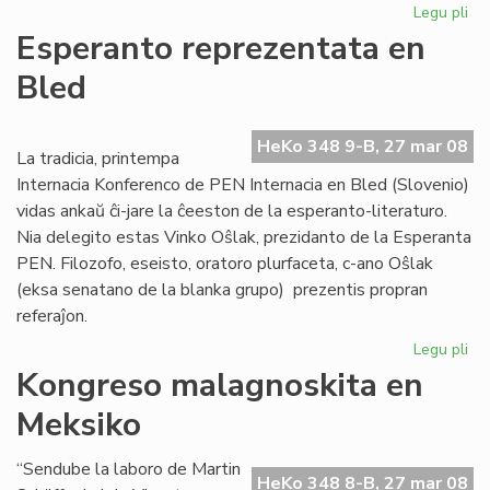
Legu pli
pri
Afr
Esperanto reprezentata en
Es
Bled
Ins
ofi
ag
HeKo 348 9-B, 27 mar 08
La tradicia, printempa
Internacia Konferenco de PEN Internacia en Bled (Slovenio)
vidas ankaŭ ĉi-jare la ĉeeston de la esperanto-literaturo.
Nia delegito estas Vinko Oŝlak, prezidanto de la Esperanta
PEN. Filozofo, eseisto, oratoro plurfaceta, c-ano Oŝlak
(eksa senatano de la blanka grupo) prezentis propran
referaĵon.
Legu pli
pri
Es
Kongreso malagnoskita en
re
Meksiko
en
Bl
“Sendube la laboro de Martin
HeKo 348 8-B, 27 mar 08