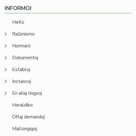
INFORMOJ
HeKo
Raŭmismo
Normaro
Dokumentoj
Establoj
Instancoj
En aliaj lingvoj
Heraldiko
Oftaj demandoj
Mallongigoj