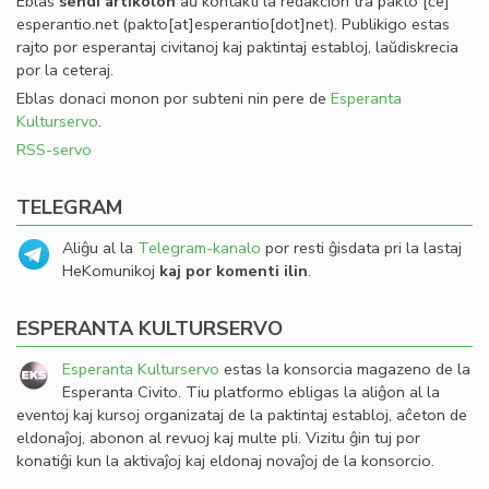
Eblas
sendi
artikolon
aŭ kontakti la redakcion tra
pakto
[ĉe]
esperantio
.
net
(pakto[at]esperantio[dot]net)
. Publikigo estas
rajto por esperantaj civitanoj kaj paktintaj establoj, laŭdiskrecia
por la ceteraj.
Eblas donaci monon por subteni nin pere de
Esperanta
Kulturservo
.
RSS-servo
TELEGRAM
Aliĝu al la
Telegram-kanalo
por resti ĝisdata pri la lastaj
HeKomunikoj
kaj por komenti ilin
.
ESPERANTA KULTURSERVO
Esperanta Kulturservo
estas la konsorcia magazeno de la
Esperanta Civito. Tiu platformo ebligas la aliĝon al la
eventoj kaj kursoj organizataj de la paktintaj establoj, aĉeton de
eldonaĵoj, abonon al revuoj kaj multe pli. Vizitu ĝin tuj por
konatiĝi kun la aktivaĵoj kaj eldonaj novaĵoj de la konsorcio.