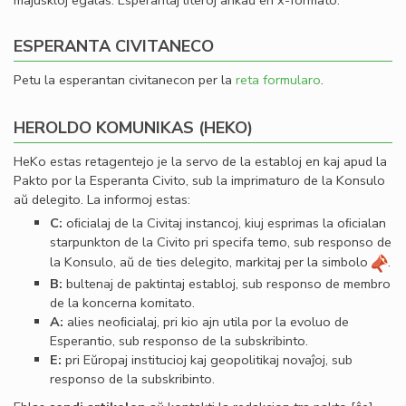
majuskloj egalas. Esperantaj literoj ankaŭ en x-formato.
ESPERANTA CIVITANECO
Petu la esperantan civitanecon per la
reta formularo
.
HEROLDO KOMUNIKAS (HEKO)
HeKo estas retagentejo je la servo de la establoj en kaj apud la
Pakto por la Esperanta Civito, sub la imprimaturo de la Konsulo
aŭ delegito. La informoj estas:
C:
oﬁcialaj de la Civitaj instancoj, kiuj esprimas la oﬁcialan
starpunkton de la Civito pri specifa temo, sub responso de
la Konsulo, aŭ de ties delegito, markitaj per la simbolo
.
B:
bultenaj de paktintaj establoj, sub responso de membro
de la koncerna komitato.
A:
alies neoﬁcialaj, pri kio ajn utila por la evoluo de
Esperantio, sub responso de la subskribinto.
E:
pri Eŭropaj institucioj kaj geopolitikaj novaĵoj, sub
responso de la subskribinto.