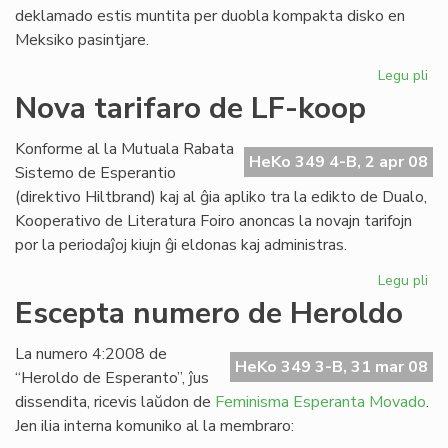
deklamado estis muntita per duobla kompakta disko en
Meksiko pasintjare.
Legu pli
pri
Ofi
Nova tarifaro de LF-koop
ko
de
Konforme al la Mutuala Rabata
ME
HeKo 349 4-B, 2 apr 08
Sistemo de Esperantio
(direktivo Hiltbrand) kaj al ĝia apliko tra la edikto de Dualo,
Kooperativo de Literatura Foiro anoncas la novajn tarifojn
por la periodaĵoj kiujn ĝi eldonas kaj administras.
Legu pli
pri
No
Escepta numero de Heroldo
tar
de
La numero 4:2008 de
LF-
HeKo 349 3-B, 31 mar 08
“Heroldo de Esperanto”, ĵus
ko
dissendita, ricevis laŭdon de
Feminisma Esperanta Movado
.
Jen ilia interna komuniko al la membraro: