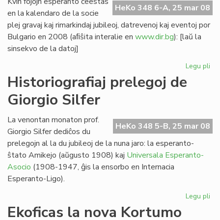
Kvin fojojn esperanto ĉeestas
HeKo 348 6-A, 25 mar 08
en la kalendaro de la socie
plej gravaj kaj rimarkindaj jubileoj, datrevenoj kaj eventoj por
Bulgario en 2008 (aﬁŝita interalie en
www.dir.bg
): [laŭ la
sinsekvo de la datoj]
Legu pli
pri
Kvi
Historiografiaj prelegoj de
ev
Giorgio Silfer
en
la
bu
La venontan monaton prof.
HeKo 348 5-B, 25 mar 08
ka
Giorgio Silfer dediĉos du
prelegojn al la du jubileoj de la nuna jaro: la esperanto-
ŝtato Amikejo (aŭgusto 1908) kaj
Universala Esperanto-
Asocio
(1908-1947, ĝis la ensorbo en Internacia
Esperanto-Ligo).
Legu pli
pri
His
Ekoficas la nova Kortumo
pre