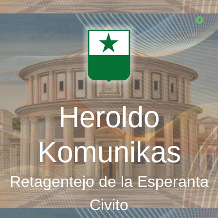
Skip
to
main
content
Heroldo
Komunikas
Retagentejo de la Esperanta
Civito