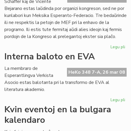
Schäffer kaj de Vicente
Bejarano estas laŭdinda por organizi kongreson, sed ne por
kunlabori kun Meksika Esperanto-Federacio. Tre bedaŭrinde
ili ne respektis la petojn de MEF pri la enhavo de la
programo. Ili estis tute fermitaj aŭdi alies ideojn kaj fermis
pordojn de la Kongreso al prelegantoj ekster sia plaĉo.
Legu pli
pri
Ko
Interna baloto en EVA
ma
en
La membraro de
Me
HeKo 348 7-A, 26 mar 08
Esperantlingva Verkista
Asocio estas balotanta pri la transformo de EVA al
literatura akademio.
Legu pli
pri
Int
Kvin eventoj en la bulgara
ba
kalendaro
en
EV