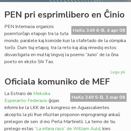
PEN pri esprimlibero en Ĉinio
PEN Internacia organizis
HeKo 349 6-B, 4 apr 08
poemtorĉajn etapojn tra la tuta
mondo, paralele kaj koincide kun la stafetado de la olimpika
torĉo. Dum tiuj etapoj, tra la reto kaj aliaj rimedoj estos
disvastigata en multaj lingvoj la poemo “Junio” de la ĉina
poeto en ekzilo Shi Tao.
Legu pli
pri
PE
Oficiala komuniko de MEF
pri
esp
La Estraro de
Meksika
en
HeKo 349 5-B, 3 mar 08
Esperanto-Federacio
ĝojas
Ĉin
informi ke la LKK de la kongreso en Aguascalientes
akceptis la pli frue rifuzitan proponon enprogramigi ankaŭ
prelegon de sen. d-ino Perla Martinelli. La temo de tiu
prelego estas
“La infana raso” de William Auld
, kies