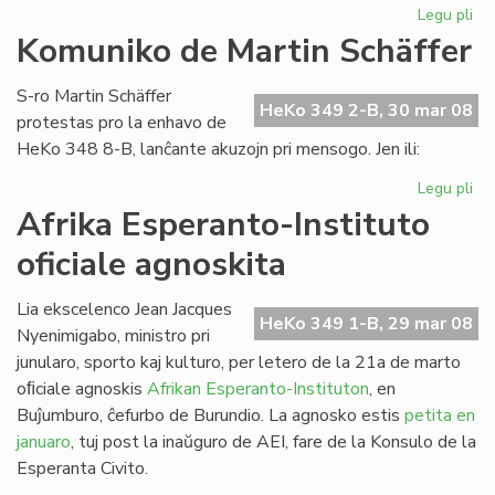
Legu pli
pri
Es
Komuniko de Martin Schäffer
nu
de
S-ro Martin Schäffer
He
HeKo 349 2-B, 30 mar 08
protestas pro la enhavo de
HeKo 348 8-B, lanĉante akuzojn pri mensogo. Jen ili:
Legu pli
pri
Ko
Afrika Esperanto-Instituto
de
oficiale agnoskita
Mar
Sc
Lia ekscelenco Jean Jacques
HeKo 349 1-B, 29 mar 08
Nyenimigabo, ministro pri
junularo, sporto kaj kulturo, per letero de la 21a de marto
oﬁciale agnoskis
Afrikan Esperanto-Instituton
, en
Buĵumburo, ĉefurbo de Burundio. La agnosko estis
petita en
januaro
, tuj post la inaŭguro de AEI, fare de la Konsulo de la
Esperanta Civito.