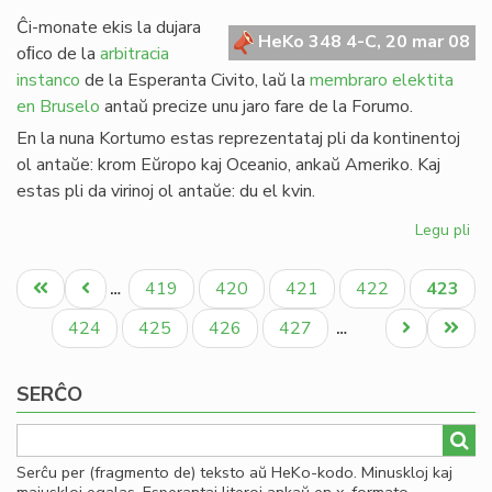
de
Ĉi-monate ekis la dujara
Gio
HeKo 348 4-C, 20 mar 08
oﬁco de la
arbitracia
Sil
instanco
de la Esperanta Civito, laŭ la
membraro elektita
en Bruselo
antaŭ precize unu jaro fare de la Forumo.
En la nuna Kortumo estas reprezentataj pli da kontinentoj
ol antaŭe: krom Eŭropo kaj Oceanio, ankaŭ Ameriko. Kaj
estas pli da virinoj ol antaŭe: du el kvin.
Legu pli
pri
Eko
Pagination
la
Unua
Antaŭa
Paĝo
Paĝo
Paĝo
Paĝo
Aktual
419
420
421
422
423
…
no
paĝo
paĝo
paĝo
Ko
Paĝo
Paĝo
Paĝo
Paĝo
Next
Last
424
425
426
427
…
page
page
SERĈO
Serĉu per (fragmento de) teksto aŭ HeKo-kodo. Minuskloj kaj