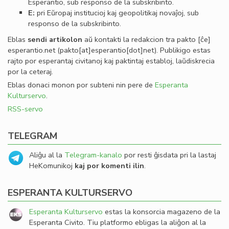
Esperantio, sub responso de la subskribinto.
E:
pri Eŭropaj institucioj kaj geopolitikaj novaĵoj, sub
responso de la subskribinto.
Eblas
sendi
artikolon
aŭ kontakti la redakcion tra
pakto
[ĉe]
esperantio
.
net
(pakto[at]esperantio[dot]net)
. Publikigo estas
rajto por esperantaj civitanoj kaj paktintaj establoj, laŭdiskrecia
por la ceteraj.
Eblas donaci monon por subteni nin pere de
Esperanta
Kulturservo
.
RSS-servo
TELEGRAM
Aliĝu al la
Telegram-kanalo
por resti ĝisdata pri la lastaj
HeKomunikoj
kaj por komenti ilin
.
ESPERANTA KULTURSERVO
Esperanta Kulturservo
estas la konsorcia magazeno de la
Esperanta Civito. Tiu platformo ebligas la aliĝon al la