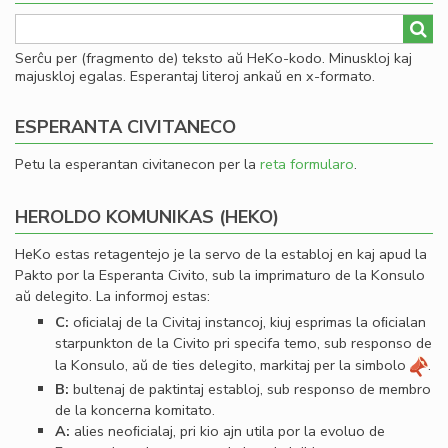
Serĉu per (fragmento de) teksto aŭ HeKo-kodo. Minuskloj kaj
majuskloj egalas. Esperantaj literoj ankaŭ en x-formato.
ESPERANTA CIVITANECO
Petu la esperantan civitanecon per la
reta formularo
.
HEROLDO KOMUNIKAS (HEKO)
HeKo estas retagentejo je la servo de la establoj en kaj apud la
Pakto por la Esperanta Civito, sub la imprimaturo de la Konsulo
aŭ delegito. La informoj estas:
C:
oﬁcialaj de la Civitaj instancoj, kiuj esprimas la oﬁcialan
starpunkton de la Civito pri specifa temo, sub responso de
la Konsulo, aŭ de ties delegito, markitaj per la simbolo
.
B:
bultenaj de paktintaj establoj, sub responso de membro
de la koncerna komitato.
A:
alies neoﬁcialaj, pri kio ajn utila por la evoluo de