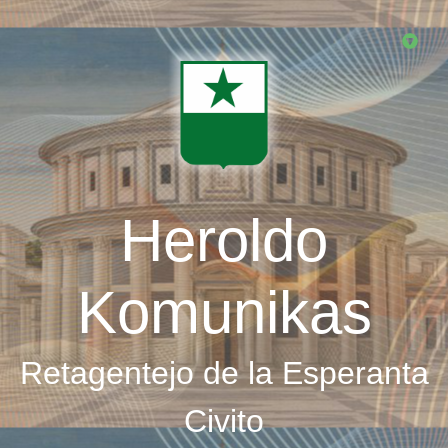
Skip
to
main
content
Heroldo
Komunikas
Retagentejo de la Esperanta
Civito