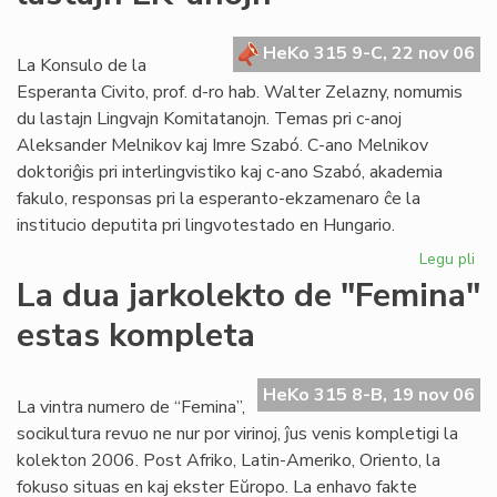
po
la
HeKo 315 9-C, 22 nov 06
se
La Konsulo de la
ele
Esperanta Civito, prof. d-ro hab. Walter Zelazny, nomumis
du lastajn Lingvajn Komitatanojn. Temas pri c-anoj
Aleksander Melnikov kaj Imre Szabó. C-ano Melnikov
doktoriĝis pri interlingvistiko kaj c-ano Szabó, akademia
fakulo, responsas pri la esperanto-ekzamenaro ĉe la
institucio deputita pri lingvotestado en Hungario.
Legu pli
pri
La
La dua jarkolekto de "Femina"
Ko
estas kompleta
no
du
las
HeKo 315 8-B, 19 nov 06
LK
La vintra numero de “Femina”,
an
socikultura revuo ne nur por virinoj, ĵus venis kompletigi la
kolekton 2006. Post Afriko, Latin-Ameriko, Oriento, la
fokuso situas en kaj ekster Eŭropo. La enhavo fakte