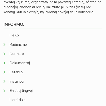
eventoj kaj kursoj organizataj de la paktintaj establoj, aĉeton de
eldonaĵoj, abonon al revuoj kaj multe pli. Vizitu ĝin tuj por
konatiĝi kun la aktivaĵoj kaj eldonaj novaĵoj de la konsorcio.
INFORMOJ
HeKo
Raŭmismo
Normaro
Dokumentoj
Establoj
Instancoj
En aliaj lingvoj
Heraldiko