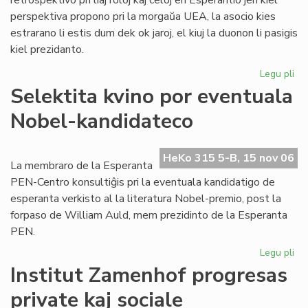
retrospektivo pri liaj roloj kaj celoj en Esperantio jen kiel
perspektiva propono pri la morgaŭa UEA, la asocio kies
estrarano li estis dum dek ok jaroj, el kiuj la duonon li pasigis
kiel prezidanto.
Legu pli
pri
To
Selektita kvino por eventuala
pri
Nobel-kandidateco
ra
en
sia
HeKo 315 5-B, 15 nov 06
las
La membraro de la Esperanta
lib
PEN-Centro konsultiĝis pri la eventuala kandidatigo de
esperanta verkisto al la literatura Nobel-premio, post la
forpaso de William Auld, mem prezidinto de la Esperanta
PEN.
Legu pli
pri
Sel
Institut Zamenhof progresas
kvi
private kaj sociale
po