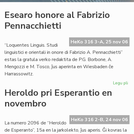
Esearo honore al Fabrizio
Pennacchietti
HeKo 316 3-A, 25 nov 06
“Loquentes Linguis. Studi
linguistici e orientali in onore di Fabrizio A. Pennacchietti”
estas la gratula verko redaktita de P.G. Borbone, A.
Mengozzi e M. Tosco, ĵus aperinta en Wiesbaden ĉe
Harrassowitz.
Legu pli
pri
Es
Heroldo pri Esperantio en
ho
novembro
al
Fab
Pen
HeKo 316 2-B, 24 nov 06
La numero 2096 de “Heroldo
de Esperanto”, 15a en la jarkolekto, ĵus aperis. Ĝi kovras la