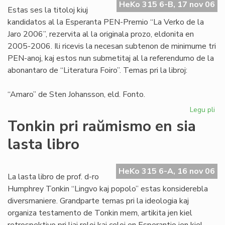
HeKo 315 6-B, 17 nov 06
aŭt
Estas ses la titoloj kiuj
kandidatos al la Esperanta PEN-Premio “La Verko de la
Jaro 2006”, rezervita al la originala prozo, eldonita en
2005-2006. Ili ricevis la necesan subtenon de minimume tri
PEN-anoj, kaj estos nun submetitaj al la referendumo de la
abonantaro de “Literatura Foiro”. Temas pri la libroj:
“Amaro” de Sten Johansson, eld. Fonto.
Legu pli
pri
Ka
Tonkin pri raŭmismo en sia
po
lasta libro
"L
Ve
de
HeKo 315 6-A, 16 nov 06
la
La lasta libro de prof. d-ro
Jar
Humphrey Tonkin “Lingvo kaj popolo” estas konsiderebla
20
diversmaniere. Grandparte temas pri la ideologia kaj
organiza testamento de Tonkin mem, artikita jen kiel