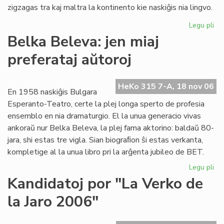
zigzagas tra kaj maltra la kontinento kie naskiĝis nia lingvo.
Legu pli
pri
La
Belka Beleva: jen miaj
du
preferataj aŭtoroj
jar
de
"F
HeKo 315 7-A, 18 nov 06
es
En 1958 naskiĝis Bulgara
ko
Esperanto-Teatro, certe la plej longa sperto de profesia
ensemblo en nia dramaturgio. El la unua generacio vivas
ankoraŭ nur Belka Beleva, la plej fama aktorino: baldaŭ 80-
jara, shi estas tre vigla. Sian biograﬁon ŝi estas verkanta,
kompletige al la unua libro pri la arĝenta jubileo de BET.
Legu pli
pri
Be
Kandidatoj por "La Verko de
Be
la Jaro 2006"
jen
mia
pre