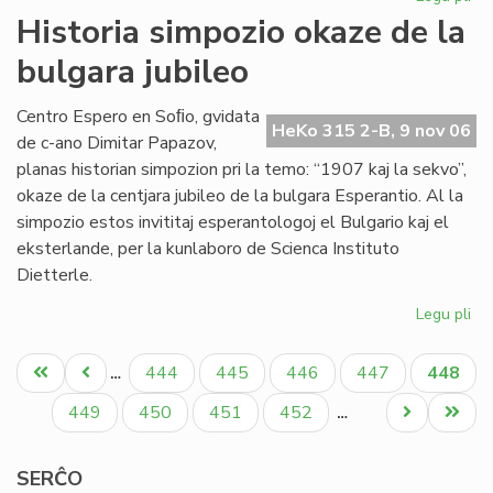
Sta
Historia simpozio okaze de la
en
bulgara jubileo
Sof
la
pr
Centro Espero en Soﬁo, gvidata
HeKo 315 2-B, 9 nov 06
de
de c-ano Dimitar Papazov,
"Kv
planas historian simpozion pri la temo: “1907 kaj la sekvo”,
okaze de la centjara jubileo de la bulgara Esperantio. Al la
simpozio estos invititaj esperantologoj el Bulgario kaj el
eksterlande, per la kunlaboro de Scienca Instituto
Dietterle.
Legu pli
pri
His
Pagination
si
Unua
Antaŭa
Paĝo
Paĝo
Paĝo
Paĝo
Aktual
444
445
446
447
448
…
ok
paĝo
paĝo
paĝo
de
Paĝo
Paĝo
Paĝo
Paĝo
Next
Last
449
450
451
452
…
la
page
page
bu
SERĈO
jub