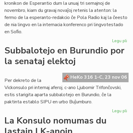
kronikon de Esperantio dum la unuaj tri semajnoj de
novembro, kiam du gravaj novaĵoj retenis la atenton: la
fermo de la esperanto-redakcio ĉe Pola Radio kaj la ĉeesto
de nia lingvo en la internacia konferenco pri lingvotestado
en Soﬁo.
Legu pli
pri
He
Subbalotejo en Burundio por
pri
la senataj elektoj
Es
en
no
HeKo 316 1-C, 23 nov 06
Per dekreto de la
Vickonsulo pri internaj aferoj, c-ano Ljubomir Trifonĉovski,
estis starigita aparta subbalotejo en Burundio, ĉe la
paktinta establo SIPU en urbo Buĵumburo.
Legu pli
pri
Su
La Konsulo nomumas du
en
lastajn LK-anojn
Bu