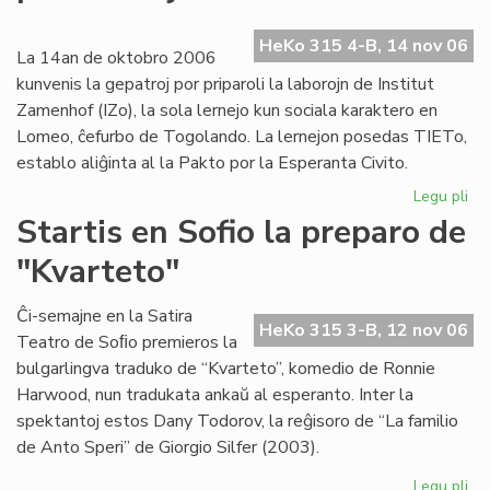
ev
No
HeKo 315 4-B, 14 nov 06
ka
La 14an de oktobro 2006
kunvenis la gepatroj por priparoli la laborojn de Institut
Zamenhof (IZo), la sola lernejo kun sociala karaktero en
Lomeo, ĉefurbo de Togolando. La lernejon posedas TIETo,
establo aliĝinta al la Pakto por la Esperanta Civito.
Legu pli
pri
Ins
Startis en Sofio la preparo de
Za
"Kvarteto"
pr
pri
kaj
Ĉi-semajne en la Satira
HeKo 315 3-B, 12 nov 06
soc
Teatro de Soﬁo premieros la
bulgarlingva traduko de “Kvarteto”, komedio de Ronnie
Harwood, nun tradukata ankaŭ al esperanto. Inter la
spektantoj estos Dany Todorov, la reĝisoro de “La familio
de Anto Speri” de Giorgio Silfer (2003).
Legu pli
pri