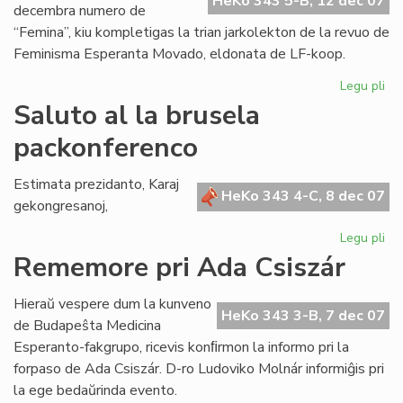
HeKo 343 5-B, 12 dec 07
decembra numero de
“Femina”, kiu kompletigas la trian jarkolekton de la revuo de
Feminisma Esperanta Movado, eldonata de LF-koop.
Legu pli
pri
Ko
Saluto al la brusela
la
packonferenco
tri
jar
de
Estimata prezidanto, Karaj
HeKo 343 4-C, 8 dec 07
"F
gekongresanoj,
Legu pli
pri
Sa
Rememore pri Ada Csiszár
al
la
Hieraŭ vespere dum la kunveno
br
HeKo 343 3-B, 7 dec 07
de Budapeŝta Medicina
pa
Esperanto-fakgrupo, ricevis konﬁrmon la informo pri la
forpaso de Ada Csiszár. D-ro Ludoviko Molnár informiĝis pri
la ege bedaŭrinda evento.