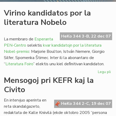
Virino kandidatos por la
literatura Nobelo
HeKo 344 3-B, 22 dec 07
La membraro de
Esperanta
PEN-Centro
selektis
kvar kandidatojn por la literatura
Nobel-premio
: Marjorie Boulton, István Nemere, Giorgio
Silfer, Spomenka Ŝtimec. Inter ili la abonantaro de
“
Literatura Foiro
” elektis unu kiel deﬁnitivan kandidaton.
Legu pli
pri
Vir
Mensogoj pri KEFR kaj la
ka
Civito
po
la
lit
En intervjuo aperinta en
HeKo 344 2-C, 19 dec 07
No
reta skandalgazeto,
redaktata de Kalle Kniivilä (ekde oktobro 2005 “persona