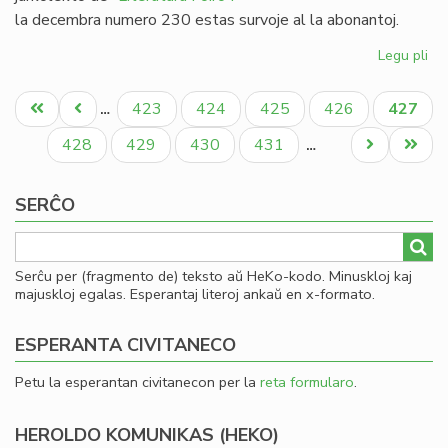
la decembra numero 230 estas survoje al la abonantoj.
Legu pli
pri
Lit
Pagination
Foi
Unua
Antaŭa
Paĝo
Paĝo
Paĝo
Paĝo
Aktual
423
424
425
426
427
…
23
paĝo
paĝo
paĝo
-
Paĝo
Paĝo
Paĝo
Paĝo
Next
Last
428
429
430
431
…
re
page
page
al
SERĈO
19
Serĉu per (fragmento de) teksto aŭ HeKo-kodo. Minuskloj kaj
majuskloj egalas. Esperantaj literoj ankaŭ en x-formato.
ESPERANTA CIVITANECO
Petu la esperantan civitanecon per la
reta formularo
.
HEROLDO KOMUNIKAS (HEKO)