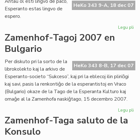
Antaŭ ol esti lingvo de paco,
fes
HeKo 343 9-A, 18 dec 07
Esperanto estas lingvo de
pr
espero.
UN
Legu pli
pri
Li
Zamenhof-Tagoj 2007 en
de
Bulgario
es
Per diskuto pri la sorto de la
HeKo 343 8-B, 17 dec 07
librokolekto kaj la arkivo de
Esperanto-societo “Sukceso”, kaj pri la eblecoj ilin pliriĉigi
kaj savi, pasis la renkontiĝo de la esperantistoj en Vraco
(Bulgario) okaze de la Tago de la Esperanta Kulturo kaj
omaĝe al la Zamenhofa naskiĝtago, 15 decembro 2007.
Legu pli
pri
Za
Zamenhof-Taga saluto de la
Ta
Konsulo
20
en