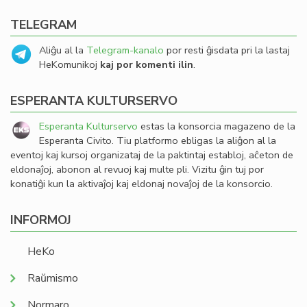
TELEGRAM
Aliĝu al la
Telegram-kanalo
por resti ĝisdata pri la lastaj
HeKomunikoj
kaj por komenti ilin
.
ESPERANTA KULTURSERVO
Esperanta Kulturservo
estas la konsorcia magazeno de la
Esperanta Civito. Tiu platformo ebligas la aliĝon al la
eventoj kaj kursoj organizataj de la paktintaj establoj, aĉeton de
eldonaĵoj, abonon al revuoj kaj multe pli. Vizitu ĝin tuj por
konatiĝi kun la aktivaĵoj kaj eldonaj novaĵoj de la konsorcio.
INFORMOJ
HeKo
Raŭmismo
Normaro