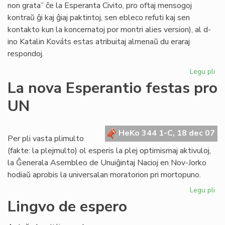
non grata” ĉe la Esperanta Civito, pro oftaj mensogoj
kontraŭ ĝi kaj ĝiaj paktintoj, sen ebleco refuti kaj sen
kontakto kun la koncernatoj por montri alies version), al d-
ino Katalin Kováts estas atribuitaj almenaŭ du eraraj
respondoj.
Legu pli
pri
Me
La nova Esperantio festas pro
pri
UN
KE
kaj
la
HeKo 344 1-C, 18 dec 07
Civ
Per pli vasta plimulto
(fakte: la plejmulto) ol esperis la plej optimismaj aktivuloj,
la Ĝenerala Asembleo de Unuiĝintaj Nacioj en Nov-Jorko
hodiaŭ aprobis la universalan moratorion pri mortopuno.
Legu pli
pri
La
Lingvo de espero
no
Es