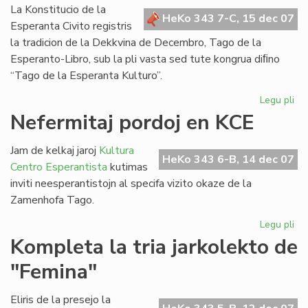
Bul
La Konstitucio de la
HeKo 343 7-C, 15 dec 07
Esperanta Civito registris
la tradicion de la Dekkvina de Decembro, Tago de la
Esperanto-Libro, sub la pli vasta sed tute kongrua diﬁno
“Tago de la Esperanta Kulturo”.
Legu pli
pri
Za
Nefermitaj pordoj en KCE
Ta
sal
Jam de kelkaj jaroj
Kultura
de
HeKo 343 6-B, 14 dec 07
Centro Esperantista
kutimas
la
inviti neesperantistojn al specifa vizito okaze de la
Ko
Zamenhofa Tago.
Legu pli
pri
Nef
Kompleta la tria jarkolekto de
por
"Femina"
en
KC
Eliris de la presejo la