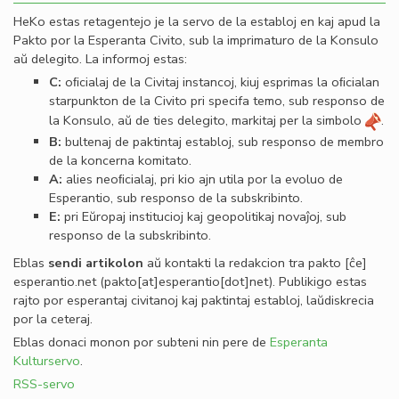
HeKo estas retagentejo je la servo de la establoj en kaj apud la
Pakto por la Esperanta Civito, sub la imprimaturo de la Konsulo
aŭ delegito. La informoj estas:
C:
oﬁcialaj de la Civitaj instancoj, kiuj esprimas la oﬁcialan
starpunkton de la Civito pri specifa temo, sub responso de
la Konsulo, aŭ de ties delegito, markitaj per la simbolo
.
B:
bultenaj de paktintaj establoj, sub responso de membro
de la koncerna komitato.
A:
alies neoﬁcialaj, pri kio ajn utila por la evoluo de
Esperantio, sub responso de la subskribinto.
E:
pri Eŭropaj institucioj kaj geopolitikaj novaĵoj, sub
responso de la subskribinto.
Eblas
sendi
artikolon
aŭ kontakti la redakcion tra
pakto
[ĉe]
esperantio
.
net
(pakto[at]esperantio[dot]net)
. Publikigo estas
rajto por esperantaj civitanoj kaj paktintaj establoj, laŭdiskrecia
por la ceteraj.
Eblas donaci monon por subteni nin pere de
Esperanta
Kulturservo
.
RSS-servo