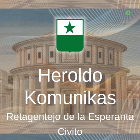
Skip
to
main
content
Heroldo
Komunikas
Retagentejo de la Esperanta
Civito