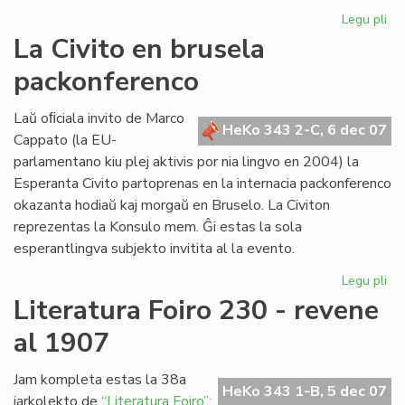
Legu pli
pri
Re
La Civito en brusela
pri
packonferenco
Ad
Csi
Laŭ oﬁciala invito de Marco
HeKo 343 2-C, 6 dec 07
Cappato (la EU-
parlamentano kiu plej aktivis por nia lingvo en 2004) la
Esperanta Civito partoprenas en la internacia packonferenco
okazanta hodiaŭ kaj morgaŭ en Bruselo. La Civiton
reprezentas la Konsulo mem. Ĝi estas la sola
esperantlingva subjekto invitita al la evento.
Legu pli
pri
La
Literatura Foiro 230 - revene
Civ
al 1907
en
br
pa
Jam kompleta estas la 38a
HeKo 343 1-B, 5 dec 07
jarkolekto de
“Literatura Foiro”: