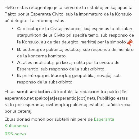
HeKo estas retagentejo je la servo de la establoj en kaj apud la
Pakto por la Esperanta Civito, sub la imprimaturo de la Konsulo
aŭ delegito. La informoj estas:
C:
oﬁcialaj de la Civitaj instancoj, kiuj esprimas la oﬁcialan
starpunkton de la Civito pri specifa temo, sub responso de
la Konsulo, aŭ de ties delegito, markitaj per la simbolo
.
B:
bultenaj de paktintaj establoj, sub responso de membro
de la koncerna komitato.
A:
alies neoﬁcialaj, pri kio ajn utila por la evoluo de
Esperantio, sub responso de la subskribinto.
E:
pri Eŭropaj institucioj kaj geopolitikaj novaĵoj, sub
responso de la subskribinto.
Eblas
sendi
artikolon
aŭ kontakti la redakcion tra
pakto
[ĉe]
esperantio
.
net
(pakto[at]esperantio[dot]net)
. Publikigo estas
rajto por esperantaj civitanoj kaj paktintaj establoj, laŭdiskrecia
por la ceteraj.
Eblas donaci monon por subteni nin pere de
Esperanta
Kulturservo
.
RSS-servo