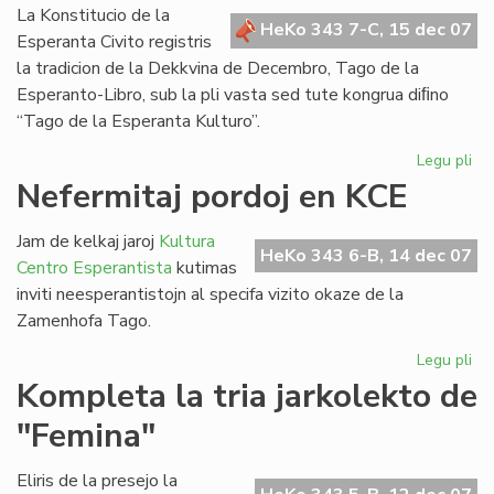
Bul
La Konstitucio de la
HeKo 343 7-C, 15 dec 07
Esperanta Civito registris
la tradicion de la Dekkvina de Decembro, Tago de la
Esperanto-Libro, sub la pli vasta sed tute kongrua diﬁno
“Tago de la Esperanta Kulturo”.
Legu pli
pri
Za
Nefermitaj pordoj en KCE
Ta
sal
Jam de kelkaj jaroj
Kultura
de
HeKo 343 6-B, 14 dec 07
Centro Esperantista
kutimas
la
inviti neesperantistojn al specifa vizito okaze de la
Ko
Zamenhofa Tago.
Legu pli
pri
Nef
Kompleta la tria jarkolekto de
por
"Femina"
en
KC
Eliris de la presejo la