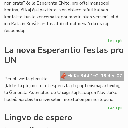
non grata” ĉe la Esperanta Civito, pro oftaj mensogoj
kontraŭ ĝi kaj ĝiaj paktintoj, sen ebleco refuti kaj sen
kontakto kun la koncernatoj por montri alies version), al d-
ino Katalin Kováts estas atribuitaj almenaŭ du eraraj
respondoj.
Legu pli
pri
Me
La nova Esperantio festas pro
pri
UN
KE
kaj
la
HeKo 344 1-C, 18 dec 07
Civ
Per pli vasta plimulto
(fakte: la plejmulto) ol esperis la plej optimismaj aktivuloj,
la Ĝenerala Asembleo de Unuiĝintaj Nacioj en Nov-Jorko
hodiaŭ aprobis la universalan moratorion pri mortopuno.
Legu pli
pri
La
Lingvo de espero
no
Es