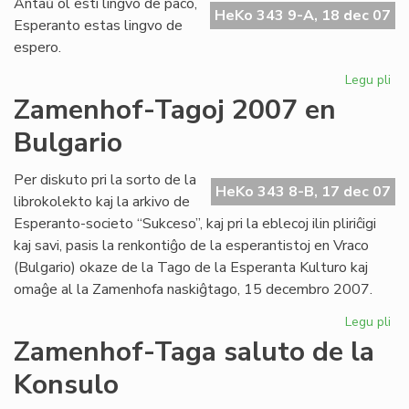
Antaŭ ol esti lingvo de paco,
fes
HeKo 343 9-A, 18 dec 07
Esperanto estas lingvo de
pr
espero.
UN
Legu pli
pri
Li
Zamenhof-Tagoj 2007 en
de
Bulgario
es
Per diskuto pri la sorto de la
HeKo 343 8-B, 17 dec 07
librokolekto kaj la arkivo de
Esperanto-societo “Sukceso”, kaj pri la eblecoj ilin pliriĉigi
kaj savi, pasis la renkontiĝo de la esperantistoj en Vraco
(Bulgario) okaze de la Tago de la Esperanta Kulturo kaj
omaĝe al la Zamenhofa naskiĝtago, 15 decembro 2007.
Legu pli
pri
Za
Zamenhof-Taga saluto de la
Ta
Konsulo
20
en