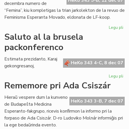
HeKo 343 5-B, 12 dec 07
decembra numero de
“Femina”, kiu kompletigas la trian jarkolekton de la revuo de
Feminisma Esperanta Movado, eldonata de LF-koop.
Legu pli
pri
Ko
Saluto al la brusela
la
packonferenco
tri
jar
de
Estimata prezidanto, Karaj
HeKo 343 4-C, 8 dec 07
"F
gekongresanoj,
Legu pli
pri
Sa
Rememore pri Ada Csiszár
al
la
Hieraŭ vespere dum la kunveno
br
HeKo 343 3-B, 7 dec 07
de Budapeŝta Medicina
pa
Esperanto-fakgrupo, ricevis konﬁrmon la informo pri la
forpaso de Ada Csiszár. D-ro Ludoviko Molnár informiĝis pri
la ege bedaŭrinda evento.