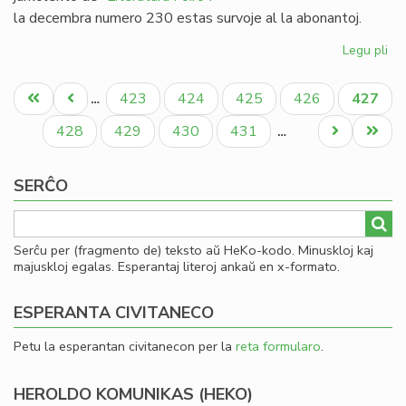
la decembra numero 230 estas survoje al la abonantoj.
Legu pli
pri
Lit
Pagination
Foi
Unua
Antaŭa
Paĝo
Paĝo
Paĝo
Paĝo
Aktual
423
424
425
426
427
…
23
paĝo
paĝo
paĝo
-
Paĝo
Paĝo
Paĝo
Paĝo
Next
Last
428
429
430
431
…
re
page
page
al
SERĈO
19
Serĉu per (fragmento de) teksto aŭ HeKo-kodo. Minuskloj kaj
majuskloj egalas. Esperantaj literoj ankaŭ en x-formato.
ESPERANTA CIVITANECO
Petu la esperantan civitanecon per la
reta formularo
.
HEROLDO KOMUNIKAS (HEKO)