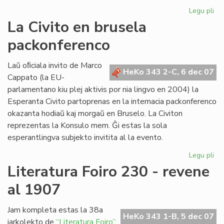
Legu pli
pri
Re
La Civito en brusela
pri
packonferenco
Ad
Csi
Laŭ oﬁciala invito de Marco
HeKo 343 2-C, 6 dec 07
Cappato (la EU-
parlamentano kiu plej aktivis por nia lingvo en 2004) la
Esperanta Civito partoprenas en la internacia packonferenco
okazanta hodiaŭ kaj morgaŭ en Bruselo. La Civiton
reprezentas la Konsulo mem. Ĝi estas la sola
esperantlingva subjekto invitita al la evento.
Legu pli
pri
La
Literatura Foiro 230 - revene
Civ
al 1907
en
br
pa
Jam kompleta estas la 38a
HeKo 343 1-B, 5 dec 07
jarkolekto de
“Literatura Foiro”: