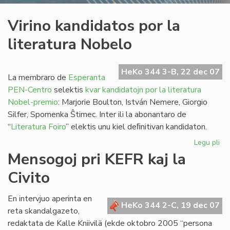
Virino kandidatos por la
literatura Nobelo
HeKo 344 3-B, 22 dec 07
La membraro de
Esperanta
PEN-Centro
selektis
kvar kandidatojn por la literatura
Nobel-premio
: Marjorie Boulton, István Nemere, Giorgio
Silfer, Spomenka Ŝtimec. Inter ili la abonantaro de
“
Literatura Foiro
” elektis unu kiel deﬁnitivan kandidaton.
Legu pli
pri
Vir
Mensogoj pri KEFR kaj la
ka
Civito
po
la
lit
En intervjuo aperinta en
HeKo 344 2-C, 19 dec 07
No
reta skandalgazeto,
redaktata de Kalle Kniivilä (ekde oktobro 2005 “persona