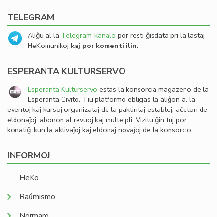
TELEGRAM
Aliĝu al la
Telegram-kanalo
por resti ĝisdata pri la lastaj
HeKomunikoj
kaj por komenti ilin
.
ESPERANTA KULTURSERVO
Esperanta Kulturservo
estas la konsorcia magazeno de la
Esperanta Civito. Tiu platformo ebligas la aliĝon al la
eventoj kaj kursoj organizataj de la paktintaj establoj, aĉeton de
eldonaĵoj, abonon al revuoj kaj multe pli. Vizitu ĝin tuj por
konatiĝi kun la aktivaĵoj kaj eldonaj novaĵoj de la konsorcio.
INFORMOJ
HeKo
Raŭmismo
Normaro