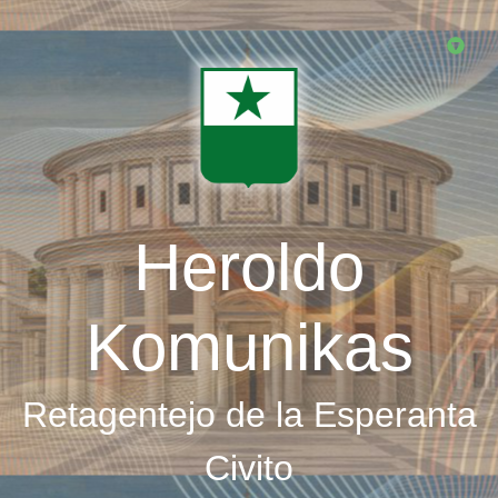
Skip
to
main
content
Heroldo
Komunikas
Retagentejo de la Esperanta
Civito