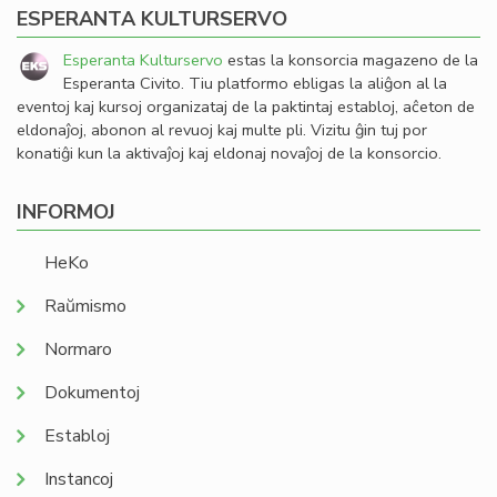
ESPERANTA KULTURSERVO
Esperanta Kulturservo
estas la konsorcia magazeno de la
Esperanta Civito. Tiu platformo ebligas la aliĝon al la
eventoj kaj kursoj organizataj de la paktintaj establoj, aĉeton de
eldonaĵoj, abonon al revuoj kaj multe pli. Vizitu ĝin tuj por
konatiĝi kun la aktivaĵoj kaj eldonaj novaĵoj de la konsorcio.
INFORMOJ
HeKo
Raŭmismo
Normaro
Dokumentoj
Establoj
Instancoj