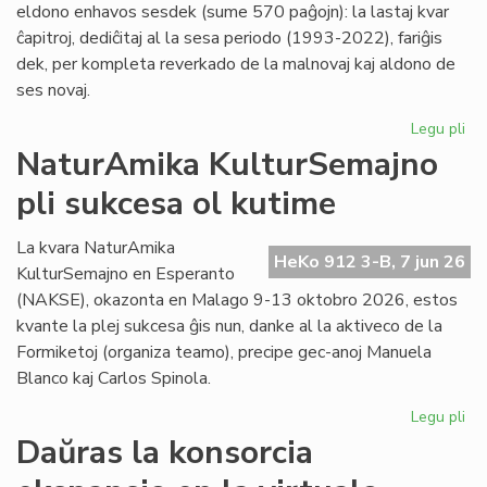
eldono enhavos sesdek (sume 570 paĝojn): la lastaj kvar
ĉapitroj, dediĉitaj al la sesa periodo (1993-2022), fariĝis
dek, per kompleta reverkado de la malnovaj kaj aldono de
ses novaj.
Legu pli
pri
"Hi
NaturAmika KulturSemajno
de
pli sukcesa ol kutime
la
es
lit
La kvara NaturAmika
HeKo 912 3-B, 7 jun 26
se
KulturSemajno en Esperanto
ĉap
(NAKSE), okazonta en Malago 9-13 oktobro 2026, estos
kvante la plej sukcesa ĝis nun, danke al la aktiveco de la
Formiketoj (organiza teamo), precipe gec-anoj Manuela
Blanco kaj Carlos Spinola.
Legu pli
pri
Na
Daŭras la konsorcia
Ku
pli