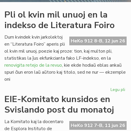
Pli ol kvin mil unuoj en la
indekso de Literatura Foiro
Dum kvindek kvin jarkolektoj
HeKo 912 8-B, 12 jun 26
en “Literatura Foiro” aperis pli
ol kvin mil unuoj, poezie kaj proze: tion, kaj multon pli,
statistikas la ĵus ekfunkcianta fako LF-indekso, en la
renovigita retejo de la revuo
, kie ekde hodiaŭ eblas ankaŭ
spuri ĉiun eron laŭ aŭtoro kaj titolo, sed ne nur — ekzemple
oni
Legu pli
pri
Pli
EIE-Komitato kunsidos en
ol
Svislando post du monatoj
kvi
mil
un
La Komitato kaj la docentaro
HeKo 912 7-B, 11 jun 26
en
de Esplora Instituto de