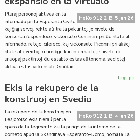
ekspansio en la virtualo
su
ol
Pluraj personoj aktivas en la
HeKo 912 2-B, 5 jun 26
ku
informado pri la Esperanta Civito
kaj ĝiaj servoj, rekte aŭ tra la paktintoj: je nivelo de
konsorcia respondeco, vickonsulo Comincini pri ĉio rilate al
informado, retejo, cifereco, kaj vickonsulo Piccinini pri aﬁŝoj
rilate al eventoj, kunordige kun informado; je nivelo de
unuopaj paktintoj, ĉiu establo estas aŭtonoma, sed plej
aktiva estas vickonsulo Giordan
Legu pli
pri
Da
Ekis la rekupero de la
la
konstruoj en Svedio
ko
ek
en
La rekupero de la konstruoj en
HeKo 912 1-B, 4 jun 26
la
Lesjoforso ekis hieraŭ per la
vir
riparo de la tegmento kaj la purigo de la interno de la
dometo apud la Skandinava Esperanto-Domo, nomata La