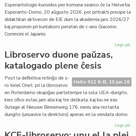
la
Esperantologio kunsidos per komuna seanco ĉe la Helvetia
in
Esperanto-Domo, 20 aŭgusto 2026, por pritrakti precipe la
de
didaktikan aktivecon de EIE dum la akademia jaro 2026/27
Lit
kaj proponon pri kunlaboro peratan de c-ano Giacomo
Foi
Comincini el Japanio.
Legu pli
pri
EIE
Libroservo duone paŭzas,
Ko
katalogado plene ĉesis
ku
en
Sv
Post la deﬁnitiva retiriĝo de s-
HeKo 912 6-B, 10 jun 26
po
ro Ionel Onet, pri la libroservo
du
en Roterdamo okupiĝas partatempe la sola UEA-dungito,
mo
kies oﬁco estas jam alia kaj tre delikata, kaj kiu ne iras
ĉiutage al Nieuwe Binnenweg 176; neniu alia restanta
dungito (unuavice la direktoro) aperas en la vendata domo.
Legu pli
pri
Lib
KCE-libroservo: unu el la plej