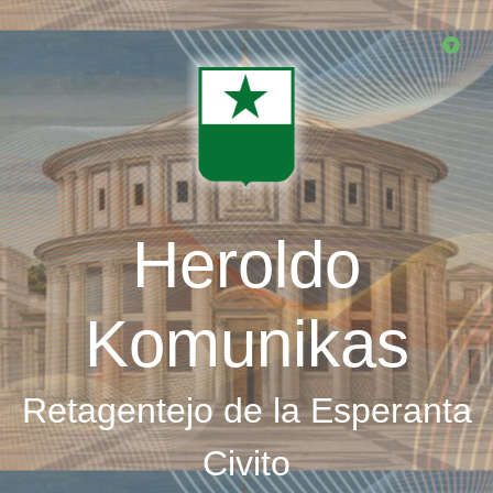
Skip
to
main
content
Heroldo
Komunikas
Retagentejo de la Esperanta
Civito