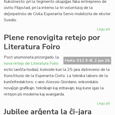
Kukolnesto: pri la tegmento okupiĝas faka entrepreno de
civito Filipstad, pri la interno la tri volontuloj de la
deĵorpatrolo de Civila Esperanta Servo mobilizita de ekster
Svedio.
Legu pli
pri
Eki
Plene renovigita retejo por
la
Literatura Foiro
re
de
la
Post unumonata prizorgado, la
HeKo 911 9-B, 2 jun 26
kon
nova retejo de Literatura Foiro
en
estis lanĉita hodiaŭ, koincide kun la 25-jara datreveno de la
Sv
Konstitucio de la Esperanta Civito. La teknika laboro de la
kunĉefredaktoro, c-ano Alessio Giordano, enkondukis
novaĵojn graﬁkajn, teknikajn kaj enhavajn, kiuj kune igas la
retejon pli moderna kaj avangarda.
Legu pli
pri
Pl
Jubilee arĝenta la ĉi-jara
ren