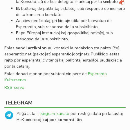
la Konsulo, aŭ de ties delegito, markitaj per la simbolo
.
B:
bultenaj de paktintaj establoj, sub responso de membro
de la koncerna komitato.
A:
alies neoﬁcialaj, pri kio ajn utila por la evoluo de
Esperantio, sub responso de la subskribinto.
E:
pri Eŭropaj institucioj kaj geopolitikaj novaĵoj, sub
responso de la subskribinto.
Eblas
sendi
artikolon
aŭ kontakti la redakcion tra
pakto
[ĉe]
esperantio
.
net
(pakto[at]esperantio[dot]net)
. Publikigo estas
rajto por esperantaj civitanoj kaj paktintaj establoj, laŭdiskrecia
por la ceteraj.
Eblas donaci monon por subteni nin pere de
Esperanta
Kulturservo
.
RSS-servo
TELEGRAM
Aliĝu al la
Telegram-kanalo
por resti ĝisdata pri la lastaj
HeKomunikoj
kaj por komenti ilin
.