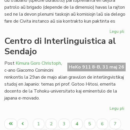
ĉiu stabano (specife buralisto) partoprenanta en deĵora
Li
patrolo aŭ brigado (depende de la dimensio) havas la rajton
sed ne la devon plenumi taskojn aŭ komisiojn laŭ sia delego
fare de Civita instanco aŭ sia kontrakto kun paktinta es
Legu pli
pri
At
Centro di Interlinguistica al
po
Sendajo
deĵ
en
de
Post
Kimura Goro Christoph
,
HeKo 911 8-B, 31 maj 26
Civ
c-ano Giacomo Comincini
Es
renkontis la 29an de majo alian gravulon de interlingvistikaj
Se
studoj en Japanio: temas pri prof. Gotoo Hitosi, emerita
docento de la Tohoku-universitato kaj eminentulo de la
japana e-movado.
Legu pli
pri
Ce
Pagination
di
Unua
Antaŭa
Paĝo
Paĝo
Paĝo
Aktuala
Paĝo
Paĝo
Paĝo
1
2
3
4
5
6
7
Int