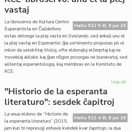
du
vastaj
pa
ka
pl
La libroservo de Kultura Centro
HeKo 912 5-B, 9 jun 26
ĉes
Esperantista en Ĉaŭdefono
estas delonge la plej vasta en Svislando, sed ankaŭ unu el
la plej vastaj en Esperantio: ĝia sortimento proponas pli ol
milon da selektitaj titoloj, ofte eldonaĵoj elĉerpitaj kaj ne
troveblaj aliloke; kaj ĝian riĉigon prizorgas ne burokratoj, sed
aŭtentaj esperantologoj, kiuj membras en la Komitato de
KCE.
Legu pli
pri
KC
"Historio de la esperanta
lib
literaturo": sesdek ĉapitroj
un
el
la
La unua eldono de “Historio de
HeKo 912 4-B, 8 jun 26
ple
la esperanta literaturo” (2015,
vas
jam kun tri represoj) enhavis kvindek kvar ĉapitrojn, la dua