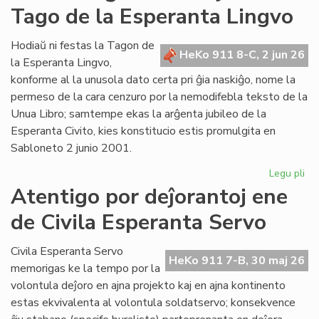
Tago de la Esperanta Lingvo
ret
po
Lit
Hodiaŭ ni festas la Tagon de
HeKo 911 8-C, 2 jun 26
Foi
la Esperanta Lingvo,
konforme al la unusola dato certa pri ĝia naskiĝo, nome la
permeso de la cara cenzuro por la nemodifebla teksto de la
Unua Libro; samtempe ekas la arĝenta jubileo de la
Esperanta Civito, kies konstitucio estis promulgita en
Sabloneto 2 junio 2001.
Legu pli
pri
Jub
Atentigo por deĵorantoj ene
ar
de Civila Esperanta Servo
la
ĉi-
jar
Civila Esperanta Servo
HeKo 911 7-B, 30 maj 26
Ta
memorigas ke la tempo por la
de
volontula deĵoro en ajna projekto kaj en ajna kontinento
la
estas ekvivalenta al volontula soldatservo; konsekvence
Es