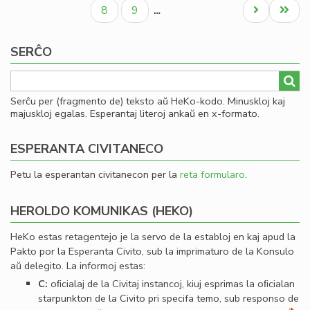
paĝo
paĝo
paĝo
al
Paĝo
Paĝo
Next
Last
8
9
…
Se
page
page
SERĈO
Serĉu per (fragmento de) teksto aŭ HeKo-kodo. Minuskloj kaj
majuskloj egalas. Esperantaj literoj ankaŭ en x-formato.
ESPERANTA CIVITANECO
Petu la esperantan civitanecon per la
reta formularo
.
HEROLDO KOMUNIKAS (HEKO)
HeKo estas retagentejo je la servo de la establoj en kaj apud la
Pakto por la Esperanta Civito, sub la imprimaturo de la Konsulo
aŭ delegito. La informoj estas:
C:
oﬁcialaj de la Civitaj instancoj, kiuj esprimas la oﬁcialan
starpunkton de la Civito pri specifa temo, sub responso de