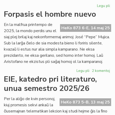
Legu pli
pri
Gr
Forpasis el hombre nuevo
do
per
En la malfrua printempo de
en
HeKo 873 6-E, 14 maj 25
2025, la mondo perdis unu el
Bu
siaj plej brilaj kaj nekonformemaj animoj: José “Pepe” Mujica.
Sub la larĝa ĉielo de sia modesta bieno li foriris silente,
kvazaŭ li estus nur alia simpla kamparano. Ne eksa
prezidanto, ne eksa gerilano, sed homo inter homoj. Laŭ
Aristofano ne ekzistus pli saĝaj homoj ol la kamparanoj.
Legu pli
pri
2 komentoj
Forpasis
EIE, katedro pri literaturo,
el
unua semestro 2025/26
hombre
nuevo
Per la aliĝo de kvin personoj,
HeKo 873 5-B, 13 maj 25
kiuj promesis sekvi ankaŭ la
ĉiusemajnan telematikan lekcion kaj studi hejme ĝis la ﬁno