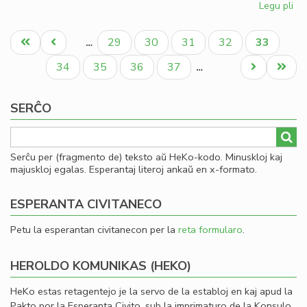
Legu pli
pri
La
Pagination
pli
Unua
Antaŭa
Paĝo
Paĝo
Paĝo
Paĝo
Aktuala
29
30
31
32
33
…
en
paĝo
paĝo
paĝo
Bri
Paĝo
Paĝo
Paĝo
Paĝo
Next
Last
34
35
36
37
…
ide
page
page
kie
SERĈO
ne
Serĉu per (fragmento de) teksto aŭ HeKo-kodo. Minuskloj kaj
majuskloj egalas. Esperantaj literoj ankaŭ en x-formato.
ESPERANTA CIVITANECO
Petu la esperantan civitanecon per la
reta formularo
.
HEROLDO KOMUNIKAS (HEKO)
HeKo estas retagentejo je la servo de la establoj en kaj apud la
Pakto por la Esperanta Civito, sub la imprimaturo de la Konsulo