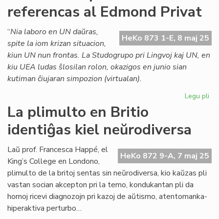
referencas al Edmond Privat
un
un
“
Nia laboro en UN daŭras,
HeKo 873 1-E, 8 maj 25
spite la iom krizan situacion,
kiun UN nun frontas. La Studogrupo pri Lingvoj kaj UN, en
kiu UEA ludas ŝlosilan rolon, okazigos en junio sian
kutiman ĉiujaran simpozion (virtualan).
Legu pli
pri
Pri
La plimulto en Britio
UN
identiĝas kiel neŭrodiversa
la
Es
Civ
Laŭ prof. Francesca Happé, el
HeKo 872 9-A, 7 maj 25
re
King’s College en Londono,
al
plimulto de la britoj sentas sin neŭrodiversa, kio kaŭzas pli
Ed
vastan socian akcepton pri la temo, kondukantan pli da
Pri
homoj ricevi diagnozojn pri kazoj de aŭtismo, atentomanka-
hiperaktiva perturbo…