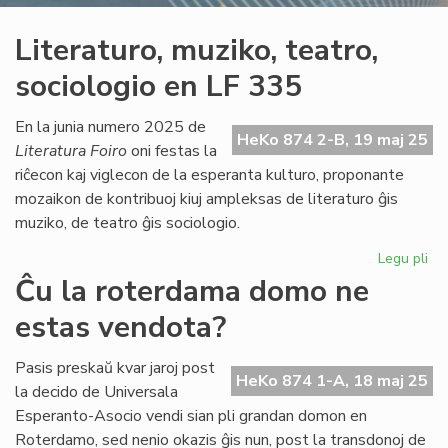
Literaturo, muziko, teatro,
sociologio en LF 335
En la junia numero 2025 de
HeKo 874 2-B, 19 maj 25
Literatura Foiro
oni festas la
riĉecon kaj viglecon de la esperanta kulturo, proponante
mozaikon de kontribuoj kiuj ampleksas de literaturo ĝis
muziko, de teatro ĝis sociologio.
Legu pli
pri
Lit
Ĉu la roterdama domo ne
mu
estas vendota?
tea
soc
en
Pasis preskaŭ kvar jaroj post
HeKo 874 1-A, 18 maj 25
LF
la decido de Universala
33
Esperanto-Asocio vendi sian pli grandan domon en
Roterdamo, sed nenio okazis ĝis nun, post la transdonoj de