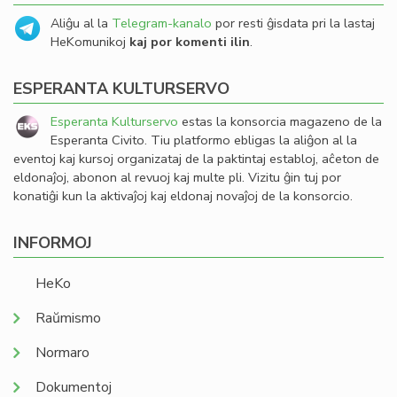
Aliĝu al la
Telegram-kanalo
por resti ĝisdata pri la lastaj
HeKomunikoj
kaj por komenti ilin
.
ESPERANTA KULTURSERVO
Esperanta Kulturservo
estas la konsorcia magazeno de la
Esperanta Civito. Tiu platformo ebligas la aliĝon al la
eventoj kaj kursoj organizataj de la paktintaj establoj, aĉeton de
eldonaĵoj, abonon al revuoj kaj multe pli. Vizitu ĝin tuj por
konatiĝi kun la aktivaĵoj kaj eldonaj novaĵoj de la konsorcio.
INFORMOJ
HeKo
Raŭmismo
Normaro
Dokumentoj