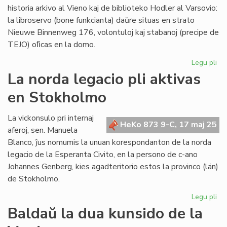
historia arkivo al Vieno kaj de biblioteko Hodler al Varsovio:
la libroservo (bone funkcianta) daŭre situas en strato
Nieuwe Binnenweg 176, volontuloj kaj stabanoj (precipe de
TEJO) oﬁcas en la domo.
Legu pli
pri
Ĉu
La norda legacio pli aktivas
la
en Stokholmo
ro
do
ne
La vickonsulo pri internaj
HeKo 873 9-C, 17 maj 25
es
aferoj, sen. Manuela
ve
Blanco, ĵus nomumis la unuan korespondanton de la norda
legacio de la Esperanta Civito, en la persono de c-ano
Johannes Genberg, kies agadteritorio estos la provinco (län)
de Stokholmo.
Legu pli
pri
La
Baldaŭ la dua kunsido de la
no