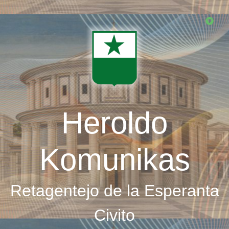
Skip
to
main
content
Heroldo
Komunikas
Retagentejo de la Esperanta
Civito