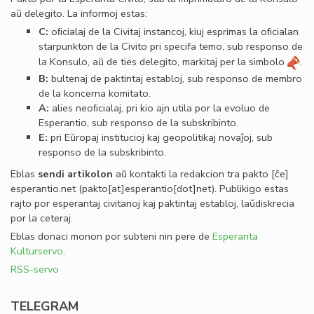
aŭ delegito. La informoj estas:
C:
oﬁcialaj de la Civitaj instancoj, kiuj esprimas la oﬁcialan
starpunkton de la Civito pri specifa temo, sub responso de
la Konsulo, aŭ de ties delegito, markitaj per la simbolo
.
B:
bultenaj de paktintaj establoj, sub responso de membro
de la koncerna komitato.
A:
alies neoﬁcialaj, pri kio ajn utila por la evoluo de
Esperantio, sub responso de la subskribinto.
E:
pri Eŭropaj institucioj kaj geopolitikaj novaĵoj, sub
responso de la subskribinto.
Eblas
sendi
artikolon
aŭ kontakti la redakcion tra
pakto
[ĉe]
esperantio
.
net
(pakto[at]esperantio[dot]net)
. Publikigo estas
rajto por esperantaj civitanoj kaj paktintaj establoj, laŭdiskrecia
por la ceteraj.
Eblas donaci monon por subteni nin pere de
Esperanta
Kulturservo
.
RSS-servo
TELEGRAM