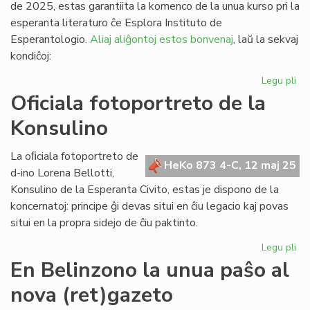
de 2025, estas garantiita la komenco de la unua kurso pri la
esperanta literaturo ĉe Esplora Instituto de
Esperantologio.
Aliaj aliĝontoj estos bonvenaj
, laŭ la sekvaj
kondiĉoj:
Legu pli
pri
EIE
Oficiala fotoportreto de la
ka
Konsulino
pri
lit
un
La oﬁciala fotoportreto de
HeKo 873 4-C, 12 maj 25
se
d-ino Lorena Bellotti,
20
Konsulino de la Esperanta Civito, estas je dispono de la
koncernatoj: principe ĝi devas situi en ĉiu legacio kaj povas
situi en la propra sidejo de ĉiu paktinto.
Legu pli
pri
Ofi
En Belinzono la unua paŝo al
fot
nova (ret)gazeto
de
la