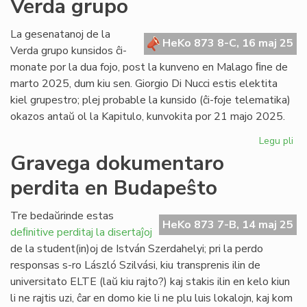
Verda grupo
leg
pli
akt
La gesenatanoj de la
HeKo 873 8-C, 16 maj 25
en
Verda grupo kunsidos ĉi-
St
monate por la dua fojo, post la kunveno en Malago ﬁne de
marto 2025, dum kiu sen. Giorgio Di Nucci estis elektita
kiel grupestro; plej probable la kunsido (ĉi-foje telematika)
okazos antaŭ ol la Kapitulo, kunvokita por 21 majo 2025.
Legu pli
pri
Ba
Gravega dokumentaro
la
perdita en Budapeŝto
du
ku
de
Tre bedaŭrinde estas
HeKo 873 7-B, 14 maj 25
la
deﬁnitive perditaj la disertaĵoj
Ve
de la student(in)oj de István Szerdahelyi; pri la perdo
gr
responsas s-ro László Szilvási, kiu transprenis ilin de
universitato ELTE (laŭ kiu rajto?) kaj stakis ilin en kelo kiun
li ne rajtis uzi, ĉar en domo kie li ne plu luis lokalojn, kaj kom