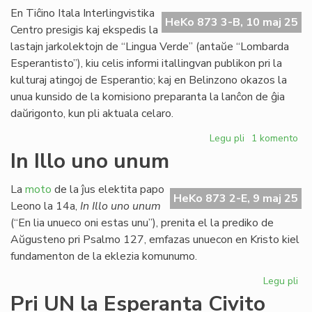
Ko
En Tiĉino Itala Interlingvistika
HeKo 873 3-B, 10 maj 25
Centro presigis kaj ekspedis la
lastajn jarkolektojn de “Lingua Verde” (antaŭe “Lombarda
Esperantisto”), kiu celis informi itallingvan publikon pri la
kulturaj atingoj de Esperantio; kaj en Belinzono okazos la
unua kunsido de la komisiono preparanta la lanĉon de ĝia
daŭrigonto, kun pli aktuala celaro.
Legu pli
pri
1 komento
En
In Illo uno unum
Belinzono
la
La
moto
de la ĵus elektita papo
unua
HeKo 873 2-E, 9 maj 25
Leono la 14a,
In Illo uno unum
paŝo
(“En lia unueco oni estas unu”), prenita el la prediko de
al
Aŭgusteno pri Psalmo 127, emfazas unuecon en Kristo kiel
nova
fundamenton de la eklezia komunumo.
(ret)gazeto
Legu pli
pri
In
Pri UN la Esperanta Civito
Illo