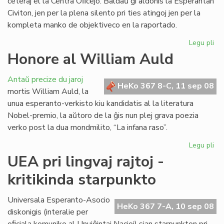
ceteraj el la Centra Oﬁcejo. Baldaŭ ĝi aldonis la Esperantan
Civiton, jen per la plena silento pri ties atingoj jen per la
kompleta manko de objektiveco en la raportado.
Legu pli
pri
La
Honore al William Auld
vir
pe
Antaŭ precize du jaroj
je
HeKo 367 8-C, 11 sep 08
mortis William Auld, la
rea
unua esperanto-verkisto kiu kandidatis al la literatura
Nobel-premio, la aŭtoro de la ĝis nun plej grava poezia
verko post la dua mondmilito, “La infana raso”.
Legu pli
pri
Ho
UEA pri lingvaj rajtoj -
al
kritikinda starpunkto
Wi
Au
Universala Esperanto-Asocio
HeKo 367 7-A, 10 sep 08
diskonigis (interalie per