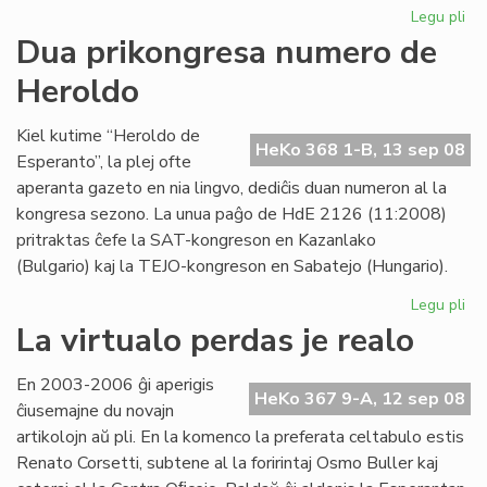
Legu pli
pri
"F
Dua prikongresa numero de
re
Heroldo
adj
al
LF-
Kiel kutime “Heroldo de
HeKo 368 1-B, 13 sep 08
ko
Esperanto”, la plej ofte
aperanta gazeto en nia lingvo, dediĉis duan numeron al la
kongresa sezono. La unua paĝo de HdE 2126 (11:2008)
pritraktas ĉefe la SAT-kongreson en Kazanlako
(Bulgario) kaj la TEJO-kongreson en Sabatejo (Hungario).
Legu pli
pri
Du
La virtualo perdas je realo
pr
nu
En 2003-2006 ĝi aperigis
de
HeKo 367 9-A, 12 sep 08
ĉiusemajne du novajn
He
artikolojn aŭ pli. En la komenco la preferata celtabulo estis
Renato Corsetti, subtene al la foririntaj Osmo Buller kaj