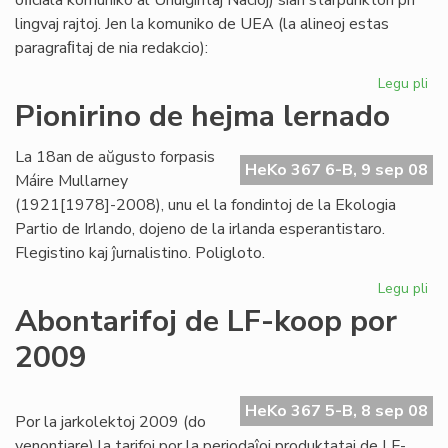
oﬁciala komuniko al Unuiĝintaj Nacioj) sian starpunkton pri
lingvaj rajtoj. Jen la komuniko de UEA (la alineoj estas
paragraﬁtaj de nia redakcio):
Legu pli
pri
UE
Pionirino de hejma lernado
pri
lin
La 18an de aŭgusto forpasis
raj
HeKo 367 6-B, 9 sep 08
Máire Mullarney
-
(1921[1978]-2008), unu el la fondintoj de la Ekologia
kri
Partio de Irlando, dojeno de la irlanda esperantistaro.
st
Flegistino kaj ĵurnalistino. Poligloto.
Legu pli
pri
Pio
Abontarifoj de LF-koop por
de
2009
he
le
HeKo 367 5-B, 8 sep 08
Por la jarkolektoj 2009 (do
venontjare) la tarifoj por la periodaĵoj produktataj de LF-