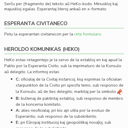
Serĉu per (fragmento de) teksto aŭ HeKo-kodo. Minuskloj kaj
majuskloj egalas. Esperantaj literoj ankaŭ en x-formato.
ESPERANTA CIVITANECO
Petu la esperantan civitanecon per la
reta formularo
.
HEROLDO KOMUNIKAS (HEKO)
HeKo estas retagentejo je la servo de la establoj en kaj apud la
Pakto por la Esperanta Civito, sub la imprimaturo de la Konsulo
aŭ delegito. La informoj estas:
C:
oﬁcialaj de la Civitaj instancoj, kiuj esprimas la oﬁcialan
starpunkton de la Civito pri specifa temo, sub responso de
la Konsulo, aŭ de ties delegito, markitaj per la simbolo
.
B:
bultenaj de paktintaj establoj, sub responso de membro
de la koncerna komitato.
A:
alies neoﬁcialaj, pri kio ajn utila por la evoluo de
Esperantio, sub responso de la subskribinto.
E:
pri Eŭropaj institucioj kaj geopolitikaj novaĵoj, sub