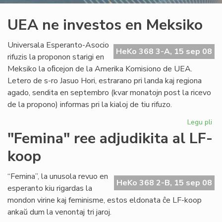
UEA ne investos en Meksiko
Universala Esperanto-Asocio
HeKo 368 3-A, 15 sep 08
rifuzis la proponon starigi en
Meksiko la oﬁcejon de la Amerika Komisiono de UEA.
Letero de s-ro Jasuo Hori, estrarano pri landa kaj regiona
agado, sendita en septembro (kvar monatojn post la ricevo
de la propono) informas pri la kialoj de tiu rifuzo.
Legu pli
pri
UE
"Femina" ree adjudikita al LF-
ne
koop
inv
en
Me
“Femina”, la unusola revuo en
HeKo 368 2-B, 15 sep 08
esperanto kiu rigardas la
mondon virine kaj feminisme, estos eldonata ĉe LF-koop
ankaŭ dum la venontaj tri jaroj.