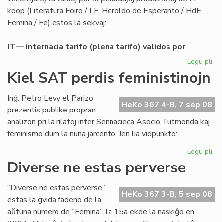
koop (Literatura Foiro / LF, Heroldo de Esperanto / HdE,
Femina / Fe) estos la sekvaj:
IT — internacia tarifo (plena tarifo) validos por
Legu pli
pri
Abo
Kiel SAT perdis feministinojn
de
LF-
Inĝ. Petro Levy el Parizo
ko
HeKo 367 4-B, 7 sep 08
prezentis publike propran
po
analizon pri la rilatoj inter Sennacieca Asocio Tutmonda kaj
20
feminismo dum la nuna jarcento. Jen lia vidpunkto:
Legu pli
pri
Kie
Diverse ne estas perverse
SA
per
“Diverse ne estas perverse”
fem
HeKo 367 3-B, 5 sep 08
estas la gvida fadeno de la
aŭtuna numero de “Femina”, la 15a ekde la naskiĝo en