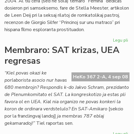
2004. Al tiu ĉefa (sed ne sola) temaro “Femina” dediĉas
dosieron pri samseksemo, fare de Stella Meester, artikolon
de Leen Deij pri la seksaj rilatoj de romkatolikaj pastroj,
recenzon de Giorgio Silfer “Princinoj sur unu matraco” pri
hispana ﬁlmo esploranta prostituadon.
Legu pli
pri
Di
Membraro: SAT krizas, UEA
ne
regresas
es
pe
“Kiel povas okazi ke
HeKo 367 2-A, 4 sep 08
porlaborista asocio nur havas
680 membrojn? Respondis k-do Jakvo Schram, prezidanto
de Plenumkomitato el SAT. La kongreskotizo ja estas pli
favora ol en UEA. Kial nia organizo ne povas konkeri la
koron de ordinara verdstelulo? En SAT-Amikaro
[sekcio
por la franclingvaj landoj]
ja membras 787 eblaj
gekamaradoj!”
Tiel raportas sen.
Legu pli
pri