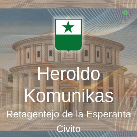
Skip
to
main
content
Heroldo
Komunikas
Retagentejo de la Esperanta
Civito