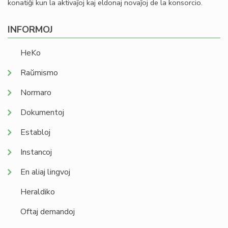
konatiĝi kun la aktivaĵoj kaj eldonaj novaĵoj de la konsorcio.
INFORMOJ
HeKo
Raŭmismo
Normaro
Dokumentoj
Establoj
Instancoj
En aliaj lingvoj
Heraldiko
Oftaj demandoj