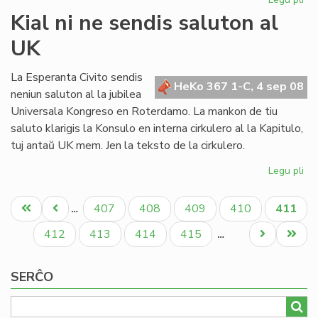
Me
Kial ni ne sendis saluton al
SA
UK
kri
UE
re
La Esperanta Civito sendis
HeKo 367 1-C, 4 sep 08
neniun saluton al la jubilea
Universala Kongreso en Roterdamo. La mankon de tiu
saluto klarigis la Konsulo en interna cirkulero al la Kapitulo,
tuj antaŭ UK mem. Jen la teksto de la cirkulero.
Legu pli
pri
Kia
Pagination
ni
Unua
Antaŭa
Paĝo
Paĝo
Paĝo
Paĝo
Aktual
407
408
409
410
411
…
ne
paĝo
paĝo
paĝo
se
Paĝo
Paĝo
Paĝo
Paĝo
Next
Last
412
413
414
415
…
sa
page
page
al
SERĈO
UK