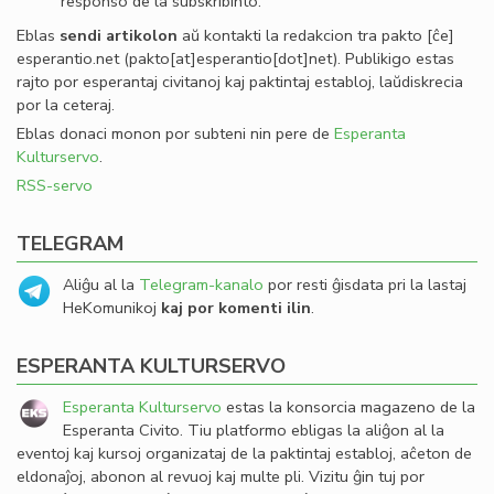
responso de la subskribinto.
Eblas
sendi
artikolon
aŭ kontakti la redakcion tra
pakto
[ĉe]
esperantio
.
net
(pakto[at]esperantio[dot]net)
. Publikigo estas
rajto por esperantaj civitanoj kaj paktintaj establoj, laŭdiskrecia
por la ceteraj.
Eblas donaci monon por subteni nin pere de
Esperanta
Kulturservo
.
RSS-servo
TELEGRAM
Aliĝu al la
Telegram-kanalo
por resti ĝisdata pri la lastaj
HeKomunikoj
kaj por komenti ilin
.
ESPERANTA KULTURSERVO
Esperanta Kulturservo
estas la konsorcia magazeno de la
Esperanta Civito. Tiu platformo ebligas la aliĝon al la
eventoj kaj kursoj organizataj de la paktintaj establoj, aĉeton de
eldonaĵoj, abonon al revuoj kaj multe pli. Vizitu ĝin tuj por