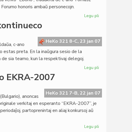
ia Forumo honoris ambaŭ personecojn.
Legu pli
pri
Monda
kontinueco
Socia
Forumo
fermiĝas
HeKo 321 8-C, 23 jan 07
ldaŭa, c-ano
en
lo estas preta. En la inaŭgura sesio de la
Najrobo
de sia teamo, kun la respektivaj delegoj.
Legu pli
pri
Nova
rso EKRA-2007
Kapitulo
sub
signo
HeKo 321 7-B, 22 jan 07
(Bulgario), anoncas
de
 originale verkitaj en esperanto “EKRA-2007”, je
kontinueco
periodaĵoj, partoprenintaj en aliaj konkursoj aŭ
Legu pli
pri