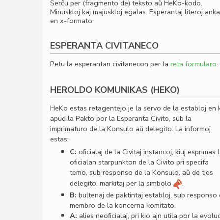
Serĉu per (fragmento de) teksto aŭ HeKo-kodo.
Minuskloj kaj majuskloj egalas. Esperantaj literoj ank
en x-formato.
ESPERANTA CIVITANECO
Petu la esperantan civitanecon per la
reta formularo
.
HEROLDO KOMUNIKAS (HEKO)
HeKo estas retagentejo je la servo de la establoj en 
apud la Pakto por la Esperanta Civito, sub la
imprimaturo de la Konsulo aŭ delegito. La informoj
estas:
C:
oﬁcialaj de la Civitaj instancoj, kiuj esprimas 
oﬁcialan starpunkton de la Civito pri specifa
temo, sub responso de la Konsulo, aŭ de ties
delegito, markitaj per la simbolo
.
B:
bultenaj de paktintaj establoj, sub responso
membro de la koncerna komitato.
A:
alies neoﬁcialaj, pri kio ajn utila por la evolu