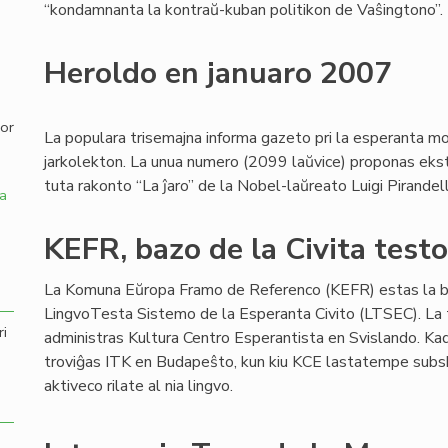
“kondamnanta la kontraŭ-kuban politikon de Vaŝingtono”.
,
Heroldo en januaro 2007
por
La populara trisemajna informa gazeto pri la esperanta mo
jarkolekton. La unua numero (2099 laŭvice) proponas ekster
tuta rakonto “La ĵaro” de la Nobel-laŭreato Luigi Pirandell
a
KEFR, bazo de la Civita test
La Komuna Eŭropa Framo de Referenco (KEFR) estas la b
LingvoTesta Sistemo de la Esperanta Civito (LTSEC). La
ri
administras Kultura Centro Esperantista en Svislando. Kad
troviĝas ITK en Budapeŝto, kun kiu KCE lastatempe subskr
aktiveco rilate al nia lingvo.