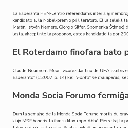
La Esperanta PEN-Centro referendumis inter siaj membroj 
kandidato al la Nobel-premio pri literaturo. El la selekti
Martín, István Nemere, Giorgio Silfer, Spomenka Ŝtimec) du 
lasta, akceptinte la proponon, estos kandidatigita por 20
El Roterdamo finofara bato 
Claude Nourmont Moon, vicprezidantino de UEA, skribis 
Esperanto” (1:2007, p. 14) ke:
“Fonto” ne malaperas, sed
Monda Socia Forumo fermiĝa
Dum la semajno de la Monda Socia Forumo mortis du grava
kiujn MSF honoris: la franca ﬁlantropo Abbé Pierre kaj la p
talento de ĉi-lasta estas ĝuebla ankaŭ en esperanto, per