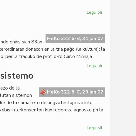
Legu pli
pri
UEA
ne
plu
neŭtralas
HeKo 322 6-B, 31 jan 07
ndo eniris sian 83an
pri
ordinaran donacon en la tria paĝo (la kultura): la
Usono
o, per la traduko de prof. d-ro Carlo Minnaja.
Legu pli
pri
Heroldo
osistemo
en
januaro
azo de la
2007
HeKo 322 5-C, 29 jan 07
 tutan sistemon
re de la sama reto de lingvotestaj institutoj
ibis interkonsenton kun reciproka agnosko pri la
Legu pli
pri
KEFR,