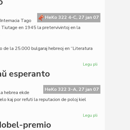
o
bazo
de
la
HeKo 322 4-C, 27 jan 07
 Internacia Tago
Civita
 Tiutage en 1945 la pretervivintoj en la
testosistemo
.
avo de la 25.000 bulgaraj hebreoj en “Literatura
Legu pli
pri
Internacia
aŭ esperanto
Tago
de
la
HeKo 322 3-A, 27 jan 07
la hebrea ekde
Memoro
elo kaj por refuti la reputacion de poloj kiel
Legu pli
pri
Pola
Nobel-premio
Radio: