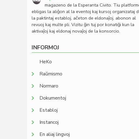
magazeno de la Esperanta Civito. Tiu platfor
ebligas la aliĝon al la eventoj kaj kursoj organizataj 
la paktintaj establoj, aĉeton de eldonaĵoj, abonon al
revuoj kaj multe pli. Vizitu ĝin tuj por konatiĝi kun la
aktivaĵoj kaj eldonaj novaĵoj de la konsorcio.
INFORMOJ
HeKo
Raŭmismo
Normaro
Dokumentoj
Establoj
Instancoj
En aliaj lingvoj