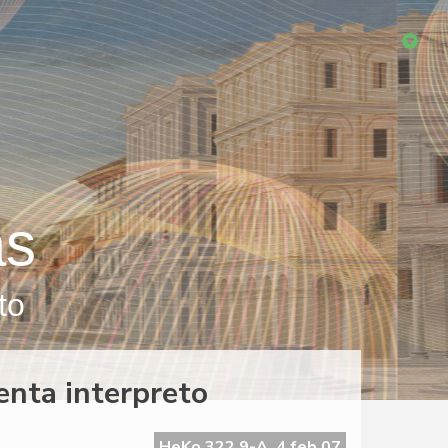
as
to
nta interpreto
HeKo 322 9-A, 4 feb 07