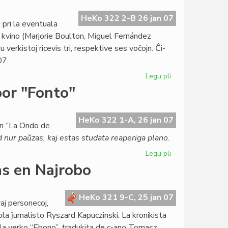
la
hebrea
HeKo 322 2-B 26 jan 07
pri la eventuala
anstataŭ
ta kvino (Marjorie Boulton, Miguel Fernández
esperanto
verkistoj ricevis tri, respektive ses voĉojn. Ĉi-
07.
Legu pli
pri
Esperanta
por "Fonto"
kandidato
por
la
HeKo 322 1-A, 26 jan 07
en “La Ondo de
Nobel-
 nur paŭzas, kaj estas studata reaperiga plano
.
premio
Legu pli
pri
El
s en Najrobo
Roterdamo
finofara
bato
HeKo 321 9-C, 25 jan 07
j personecoj,
por
ola ĵurnalisto Ryszard Kapuczinski. La kronikista
"Fonto"
 la verko “Ebono”, tradukita de c-ano Tomasz