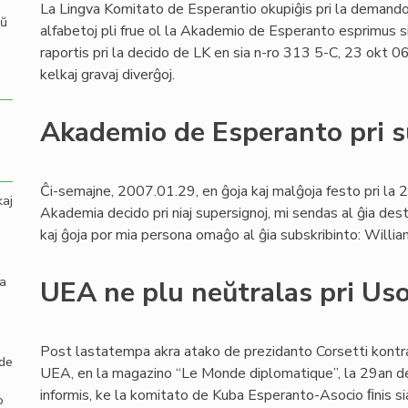
La Lingva Komitato de Esperantio okupiĝis pri la demando
aŭ
alfabetoj pli frue ol la Akademio de Esperanto esprimus s
raportis pri la decido de LK en sia n-ro 313 5-C, 23 okt 06
kelkaj gravaj diverĝoj.
Akademio de Esperanto pri s
Ĉi-semajne, 2007.01.29, en ĝoja kaj malĝoja festo pri la 2
kaj
Akademia decido pri niaj supersignoj, mi sendas al ĝia dest
kaj ĝoja por mia persona omaĝo al ĝia subskribinto: Willia
la
UEA ne plu neŭtralas pri Us
Post lastatempa akra atako de prezidanto Corsetti kont
 de
UEA, en la magazino “Le Monde diplomatique”, la 29an d
informis, ke la komitato de Kuba Esperanto-Asocio ﬁnis s
o