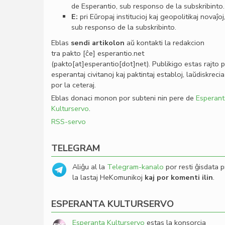
de Esperantio, sub responso de la subskribinto.
E:
pri Eŭropaj institucioj kaj geopolitikaj novaĵoj
sub responso de la subskribinto.
Eblas
sendi
artikolon
aŭ kontakti la redakcion
tra
pakto
[ĉe]
esperantio
.
net
(pakto[at]esperantio[dot]net)
. Publikigo estas rajto 
esperantaj civitanoj kaj paktintaj establoj, laŭdiskrecia
por la ceteraj.
Eblas donaci monon por subteni nin pere de
Esperant
Kulturservo
.
RSS-servo
TELEGRAM
Aliĝu al la
Telegram-kanalo
por resti ĝisdata p
la lastaj HeKomunikoj
kaj por komenti ilin
.
ESPERANTA KULTURSERVO
Esperanta Kulturservo
estas la konsorcia