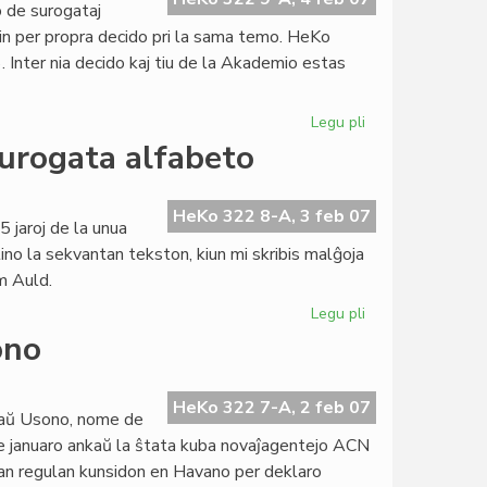
 de surogataj
in per propra decido pri la sama temo. HeKo
. Inter nia decido kaj tiu de la Akademio estas
Legu pli
pri
Lingva
urogata alfabeto
Komitato
pri
Fundamenta
HeKo 322 8-A, 3 feb 07
5 jaroj de la unua
interpreto
ino la sekvantan tekston, kiun mi skribis malĝoja
m Auld.
Legu pli
pri
Akademio
ono
de
Esperanto
pri
HeKo 322 7-A, 2 feb 07
raŭ Usono, nome de
surogata
e januaro ankaŭ la ŝtata kuba novaĵagentejo ACN
alfabeto
ian regulan kunsidon en Havano per deklaro