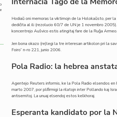
Internacia Tago de la Memor
mo
de
Hodiaŭ oni memoras la viktimojn de la Holokaŭsto, per la
dediĉita al ili (rezolucio 60/7 de UN je 1 novembro 2005).
koncentrejo Auŝvico estis atingitaj fare de la Ruĝa Armeo
Jen bona okazo (re)legi la tre interesan artikolon pri la s
Foiro” n-ro 221, junio 2006.
Pola Radio: la hebrea anstat
Agentejo Reuters informis, ke la Pola Radio elsendos en 
marto 2007, por pliﬁrmigi la rilatojn inter Pollando kaj Isra
antisemitoj. La unuaj elsendoj estos kelkhoraj.
Esperanta kandidato por la 