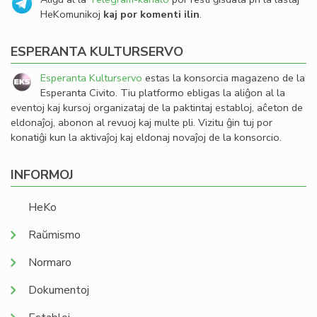
HeKomunikoj
kaj por komenti ilin
.
ESPERANTA KULTURSERVO
Esperanta Kulturservo
estas la konsorcia magazeno de la
Esperanta Civito. Tiu platformo ebligas la aliĝon al la
eventoj kaj kursoj organizataj de la paktintaj establoj, aĉeton de
eldonaĵoj, abonon al revuoj kaj multe pli. Vizitu ĝin tuj por
konatiĝi kun la aktivaĵoj kaj eldonaj novaĵoj de la konsorcio.
INFORMOJ
HeKo
Raŭmismo
Normaro
Dokumentoj