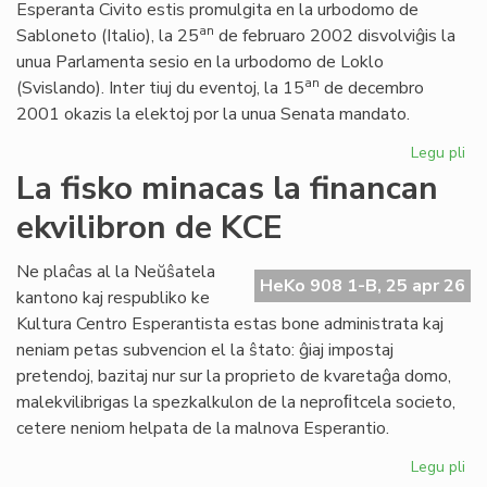
Esperanta Civito estis promulgita en la urbodomo de
an
Sabloneto (Italio), la 25
de februaro 2002 disvolviĝis la
unua Parlamenta sesio en la urbodomo de Loklo
an
(Svislando). Inter tiuj du eventoj, la 15
de decembro
2001 okazis la elektoj por la unua Senata mandato.
Legu pli
pri
Ar
La fisko minacas la financan
jub
ekvilibron de KCE
de
la
Es
Ne plaĉas al la Neŭŝatela
HeKo 908 1-B, 25 apr 26
Civ
kantono kaj respubliko ke
ini
Kultura Centro Esperantista estas bone administrata kaj
neniam petas subvencion el la ŝtato: ĝiaj impostaj
pretendoj, bazitaj nur sur la proprieto de kvaretaĝa domo,
malekvilibrigas la spezkalkulon de la neproﬁtcela societo,
cetere neniom helpata de la malnova Esperantio.
Legu pli
pri