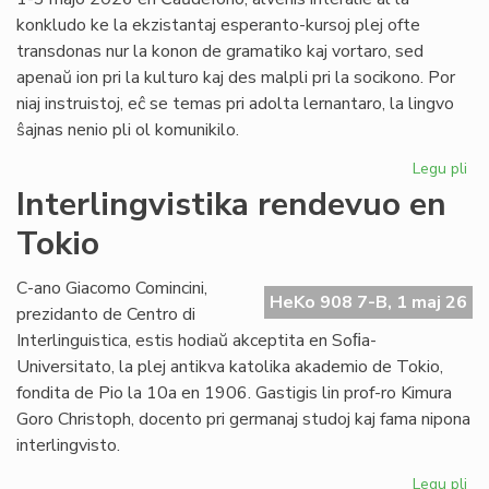
konkludo ke la ekzistantaj esperanto-kursoj plej ofte
transdonas nur la konon de gramatiko kaj vortaro, sed
apenaŭ ion pri la kulturo kaj des malpli pri la socikono. Por
niaj instruistoj, eĉ se temas pri adolta lernantaro, la lingvo
ŝajnas nenio pli ol komunikilo.
Legu pli
pri
Su
Interlingvistika rendevuo en
si
Tokio
pri
did
sti
C-ano Giacomo Comincini,
HeKo 908 7-B, 1 maj 26
al
prezidanto de Centro di
st
Interlinguistica, estis hodiaŭ akceptita en Soﬁa-
Universitato, la plej antikva katolika akademio de Tokio,
fondita de Pio la 10a en 1906. Gastigis lin prof-ro Kimura
Goro Christoph, docento pri germanaj studoj kaj fama nipona
interlingvisto.
Legu pli
pri