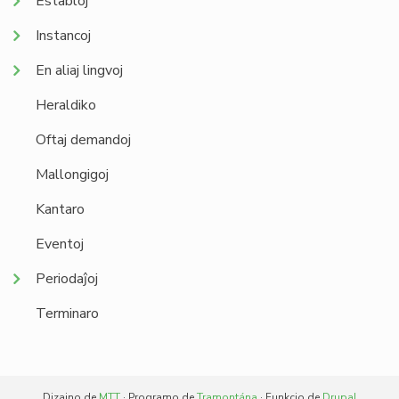
Establoj
Instancoj
En aliaj lingvoj
Heraldiko
Oftaj demandoj
Mallongigoj
Kantaro
Eventoj
Periodaĵoj
Terminaro
Dizajno de
MTT
· Programo de
Tramontána
· Funkcio de
Drupal