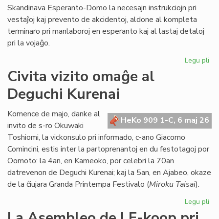
Skandinava Esperanto-Domo la necesajn instrukciojn pri
vestaĵoj kaj prevento de akcidentoj, aldone al kompleta
terminaro pri manlaboroj en esperanto kaj al lastaj detaloj
pri la vojaĝo.
Legu pli
pri
Int
Civita vizito omaĝe al
pre
Deguchi Kurenai
po
la
Sk
Komence de majo, danke al
HeKo 909 1-C, 6 maj 26
Es
invito de s-ro Okuwaki
Do
Toshiomi, la vickonsulo pri informado, c-ano Giacomo
Comincini, estis inter la partoprenantoj en du festotagoj por
Oomoto: la 4an, en Kameoko, por celebri la 70an
datrevenon de Deguchi Kurenai; kaj la 5an, en Ajabeo, okaze
de la ĉiujara Granda Printempa Festivalo (
Miroku Taisai
).
Legu pli
pri
Civ
La Asembleo de LF-koop pri