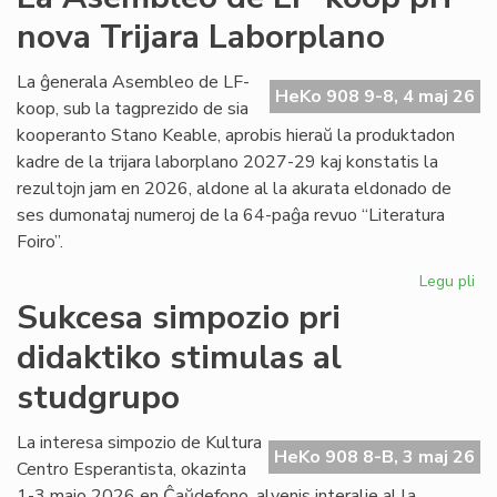
viz
nova Trijara Laborplano
om
al
De
La ĝenerala Asembleo de LF-
HeKo 908 9-8, 4 maj 26
Ku
koop, sub la tagprezido de sia
kooperanto Stano Keable, aprobis hieraŭ la produktadon
kadre de la trijara laborplano 2027-29 kaj konstatis la
rezultojn jam en 2026, aldone al la akurata eldonado de
ses dumonataj numeroj de la 64-paĝa revuo “Literatura
Foiro”.
Legu pli
pri
La
Sukcesa simpozio pri
As
didaktiko stimulas al
de
LF-
studgrupo
ko
pri
La interesa simpozio de Kultura
no
HeKo 908 8-B, 3 maj 26
Centro Esperantista, okazinta
Tri
La
1-3 majo 2026 en Ĉaŭdefono, alvenis interalie al la