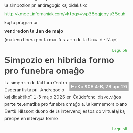
la simpozion pri andragogio kaj didaktiko:
http://kmeet.infomaniak.com/vktoqx4wp38bgjopyis35ouh
kaj la programon:
vendredon la 1an de majo
(mateno libera por la manifestacio de la Unua de Majo)
Legu pli
pri
KC
Simpozio en hibrida formo
bo
pro funebra omaĝo
al
sia
si
La simpozio de Kultura Centro
HeKo 908 4-B, 28 apr 26
pri
Esperantista pri “Andragogio
an
kaj didaktiko”, 1-3 majo 2026 en Ĉaŭdefono, disvolviĝos
parte telematike pro funebra omaĝo al la karmemora c-ano
Bertil Nilsson; duono de la intervenoj estos do virtualaj kaj
precipe en intervjua formo.
Legu pli
pri