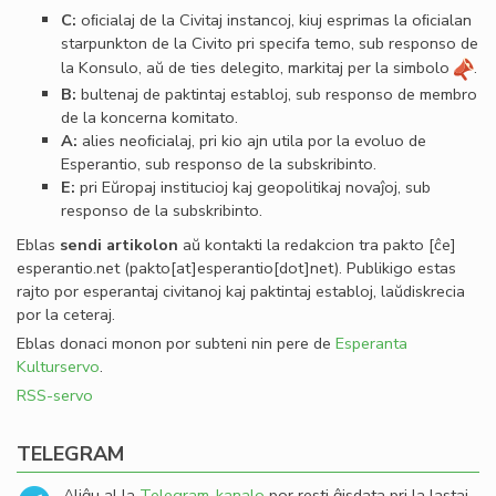
C:
oﬁcialaj de la Civitaj instancoj, kiuj esprimas la oﬁcialan
starpunkton de la Civito pri specifa temo, sub responso de
la Konsulo, aŭ de ties delegito, markitaj per la simbolo
.
B:
bultenaj de paktintaj establoj, sub responso de membro
de la koncerna komitato.
A:
alies neoﬁcialaj, pri kio ajn utila por la evoluo de
Esperantio, sub responso de la subskribinto.
E:
pri Eŭropaj institucioj kaj geopolitikaj novaĵoj, sub
responso de la subskribinto.
Eblas
sendi
artikolon
aŭ kontakti la redakcion tra
pakto
[ĉe]
esperantio
.
net
(pakto[at]esperantio[dot]net)
. Publikigo estas
rajto por esperantaj civitanoj kaj paktintaj establoj, laŭdiskrecia
por la ceteraj.
Eblas donaci monon por subteni nin pere de
Esperanta
Kulturservo
.
RSS-servo
TELEGRAM
Aliĝu al la
Telegram-kanalo
por resti ĝisdata pri la lastaj