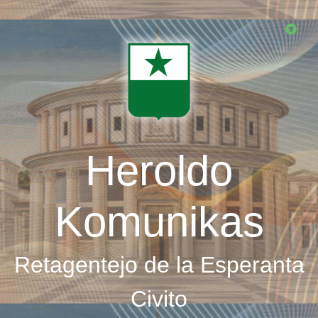
Skip
to
main
content
Heroldo
Komunikas
Retagentejo de la Esperanta
Civito