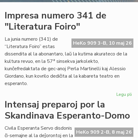
Impresa numero 341 de
"Literatura Foiro"
La junia numero (341) de
HeKo 909 3-B, 10 maj 26
“Literatura Foiro” estas
dissendita al la abonantaro, laŭ la kutima akurateco de la
a
kultura revuo, en la 57
sinsekva jarkolekto,
kunĉefredaktata de gec-anoj Perla Martinelli kaj Alessio
Giordano, kun kovrilo dediĉita al la kabareta teatro en
esperanto.
Legu pli
pri
Im
Intensaj preparoj por la
nu
Skandinava Esperanto-Domo
34
de
"Li
Civila Esperanta Servo disdonis
HeKo 909 2-B, 8 maj 26
Foi
ĉi-semajne al la deĵorontoj en la