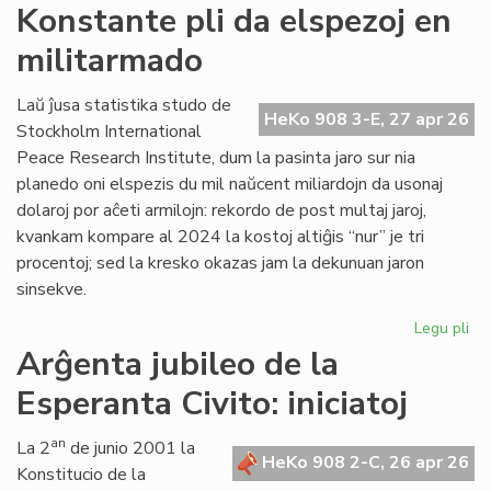
Si
Konstante pli da elspezoj en
en
militarmado
hib
fo
pr
Laŭ ĵusa statistika studo de
HeKo 908 3-E, 27 apr 26
fu
Stockholm International
om
Peace Research Institute, dum la pasinta jaro sur nia
planedo oni elspezis du mil naŭcent miliardojn da usonaj
dolaroj por aĉeti armilojn: rekordo de post multaj jaroj,
kvankam kompare al 2024 la kostoj altiĝis “nur” je tri
procentoj; sed la kresko okazas jam la dekunuan jaron
sinsekve.
Legu pli
pri
Ko
Arĝenta jubileo de la
pli
Esperanta Civito: iniciatoj
da
els
en
an
La 2
de junio 2001 la
HeKo 908 2-C, 26 apr 26
mi
Konstitucio de la