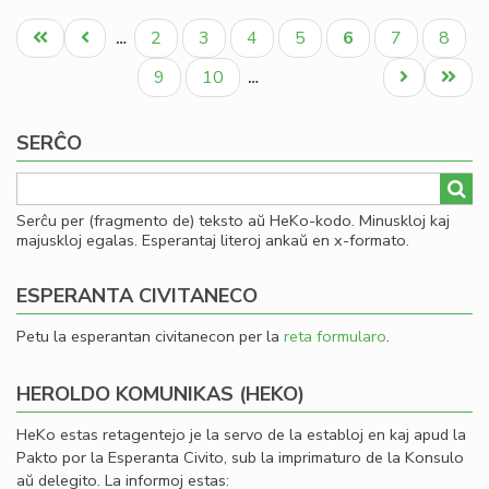
La
Pagination
fis
Unua
Antaŭa
Paĝo
Paĝo
Paĝo
Paĝo
Aktuala
Paĝo
Paĝo
2
3
4
5
6
7
8
…
mi
paĝo
paĝo
paĝo
la
Paĝo
Paĝo
Next
Last
9
10
…
fi
page
page
ekv
SERĈO
de
KC
Serĉu per (fragmento de) teksto aŭ HeKo-kodo. Minuskloj kaj
majuskloj egalas. Esperantaj literoj ankaŭ en x-formato.
ESPERANTA CIVITANECO
Petu la esperantan civitanecon per la
reta formularo
.
HEROLDO KOMUNIKAS (HEKO)
HeKo estas retagentejo je la servo de la establoj en kaj apud la
Pakto por la Esperanta Civito, sub la imprimaturo de la Konsulo
aŭ delegito. La informoj estas: