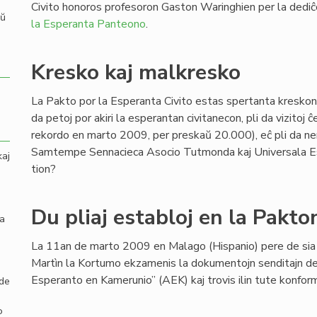
Civito honoros profesoron Gaston Waringhien per la dedi
aŭ
la Esperanta Panteono
.
Kresko kaj malkresko
La Pakto por la Esperanta Civito estas spertanta kreskon: 
da petoj por akiri la esperantan civitanecon, pli da vizitoj 
rekordo en marto 2009, per preskaŭ 20.000), eĉ pli da nem
Samtempe Sennacieca Asocio Tutmonda kaj Universala Esp
kaj
tion?
Du pliaj establoj en la Pakto
la
La 11an de marto 2009 en Malago (Hispanio) pere de s
Martìn la Kortumo ekzamenis la dokumentojn senditajn de
Esperanto en Kamerunio” (AEK) kaj trovis ilin tute konform
 de
o