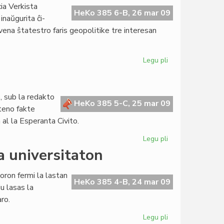
2009
cia Verkista
pli
HeKo 385 6-B, 26 mar 09
naŭgurita ĉi-
malforta
ena ŝtatestro faris geopolitike tre interesan
ol
EDE
2004?
Legu pli
pri
La
tempo
de
, sub la redakto
liberiĝoj
HeKo 385 5-C, 25 mar 09
teno fakte
 al la Esperanta Civito.
Legu pli
pri
HeKo
la universitaton
jam
dekjara
noron fermi la lastan
HeKo 385 4-B, 24 mar 09
iu lasas la
ro.
Legu pli
pri