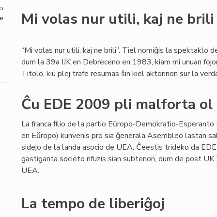
mo
Mi volas nur utili, kaj ne brili
de
“Mi volas nur utili, kaj ne brili”. Tiel nomiĝis la spektaklo 
dum la 39a IJK en Debreceno en 1983, kiam mi unuan fojon
Titolo, kiu plej trafe resumas ŝin kiel aktorinon sur la verd
Ĉu EDE 2009 pli malforta o
La franca ﬁlio de la partio Eŭropo-Demokratio-Esperanto (f
en Eŭropo) kunvenis pro sia ĝenerala Asembleo lastan sab
sidejo de la landa asocio de UEA. Ĉeestis trideko da EDE-an
gastiganta societo rifuzis sian subtenon, dum de post U
UEA.
La tempo de liberiĝoj