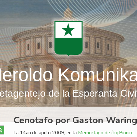
eroldo Komunik
etagentejo de la Esperanta Civi
Cenotafo por Gaston Waring
La 14an de aprilo 2009, en la
Memortago de ĉiuj Pioniroj
,