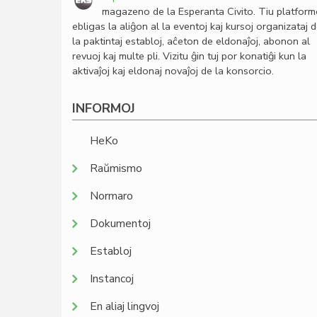
magazeno de la Esperanta Civito. Tiu platfor
ebligas la aliĝon al la eventoj kaj kursoj organizataj 
la paktintaj establoj, aĉeton de eldonaĵoj, abonon al
revuoj kaj multe pli. Vizitu ĝin tuj por konatiĝi kun la
aktivaĵoj kaj eldonaj novaĵoj de la konsorcio.
INFORMOJ
HeKo
Raŭmismo
Normaro
Dokumentoj
Establoj
Instancoj
En aliaj lingvoj