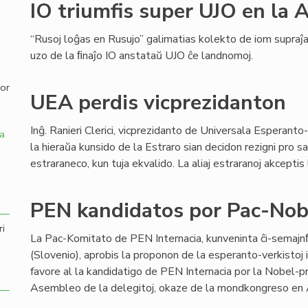
IO triumfis super UJO en la
,
“Rusoj loĝas en Rusujo” galimatias kolekto de iom supraĵa
uzo de la ﬁnaĵo IO anstataŭ UJO ĉe landnomoj.
por
UEA perdis vicprezidanton
Inĝ. Ranieri Clerici, vicprezidanto de Universala Esperanto
a
la hieraŭa kunsido de la Estraro sian decidon rezigni pro s
estraraneco, kun tuja ekvalido. La aliaj estraranoj akcepti
PEN kandidatos por Pac-Nob
ri
La Pac-Komitato de PEN Internacia, kunveninta ĉi-semaj
(Slovenio), aprobis la proponon de la esperanto-verkistoj 
favore al la kandidatigo de PEN Internacia por la Nobel-pr
Asembleo de la delegitoj, okaze de la mondkongreso en 