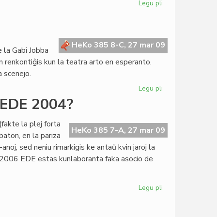
Legu pli
pri
PEN
kandidatos
por
Pac-
HeKo 385 8-C, 27 mar 09
de la Gabi Jobba
Nobelo
 renkontiĝis kun la teatra arto en esperanto.
a scenejo.
Legu pli
pri
Mi
l EDE 2004?
volas
nur
akte la plej forta
utili,
HeKo 385 7-A, 27 mar 09
aton, en la pariza
kaj
oj, sed neniu rimarkigis ke antaŭ kvin jaroj la
ne
K 2006 EDE estas kunlaboranta faka asocio de
brili
Legu pli
pri
Ĉu
EDE