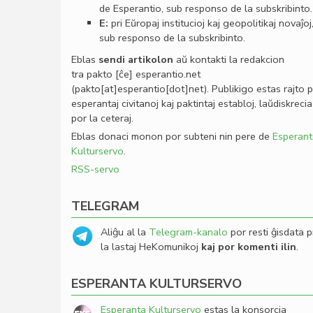
de Esperantio, sub responso de la subskribinto.
E:
pri Eŭropaj institucioj kaj geopolitikaj novaĵoj
sub responso de la subskribinto.
Eblas
sendi
artikolon
aŭ kontakti la redakcion
tra
pakto
[ĉe]
esperantio
.
net
(pakto[at]esperantio[dot]net)
. Publikigo estas rajto 
esperantaj civitanoj kaj paktintaj establoj, laŭdiskrecia
por la ceteraj.
Eblas donaci monon por subteni nin pere de
Esperant
Kulturservo
.
RSS-servo
TELEGRAM
Aliĝu al la
Telegram-kanalo
por resti ĝisdata p
la lastaj HeKomunikoj
kaj por komenti ilin
.
ESPERANTA KULTURSERVO
Esperanta Kulturservo
estas la konsorcia