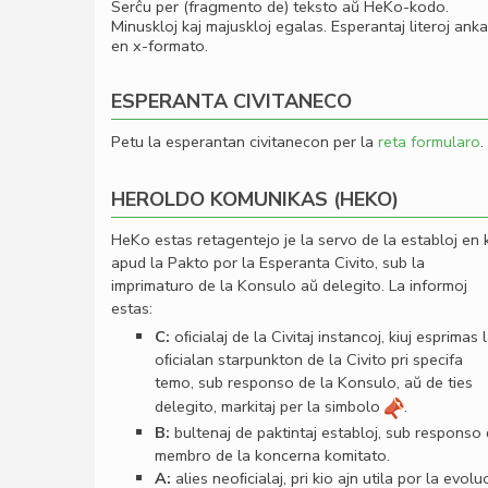
Serĉu per (fragmento de) teksto aŭ HeKo-kodo.
Minuskloj kaj majuskloj egalas. Esperantaj literoj ank
en x-formato.
ESPERANTA CIVITANECO
Petu la esperantan civitanecon per la
reta formularo
.
HEROLDO KOMUNIKAS (HEKO)
HeKo estas retagentejo je la servo de la establoj en 
apud la Pakto por la Esperanta Civito, sub la
imprimaturo de la Konsulo aŭ delegito. La informoj
estas:
C:
oﬁcialaj de la Civitaj instancoj, kiuj esprimas 
oﬁcialan starpunkton de la Civito pri specifa
temo, sub responso de la Konsulo, aŭ de ties
delegito, markitaj per la simbolo
.
B:
bultenaj de paktintaj establoj, sub responso
membro de la koncerna komitato.
A:
alies neoﬁcialaj, pri kio ajn utila por la evolu