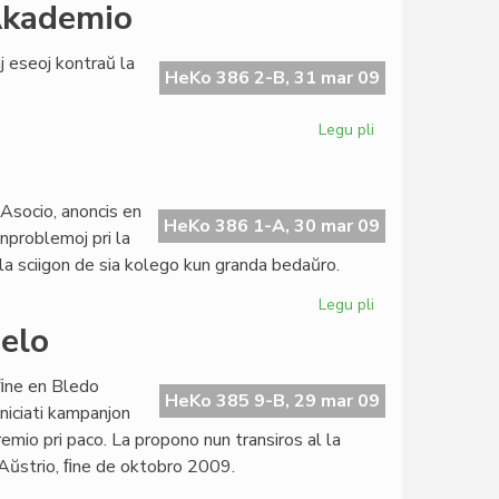
Du
 Akademio
pliaj
establoj
j eseoj kontraŭ la
en
HeKo 386 2-B, 31 mar 09
la
Pakton
Legu pli
pri
IO
triumfis
super
-Asocio, anoncis en
UJO
HeKo 386 1-A, 30 mar 09
anproblemoj pri la
en
s la sciigon de sia kolego kun granda bedaŭro.
la
Akademio
Legu pli
pri
UEA
elo
perdis
vicprezidanton
nﬁne en Bledo
HeKo 385 9-B, 29 mar 09
iniciati kampanjon
emio pri paco. La propono nun transiros al la
Aŭstrio, ﬁne de oktobro 2009.