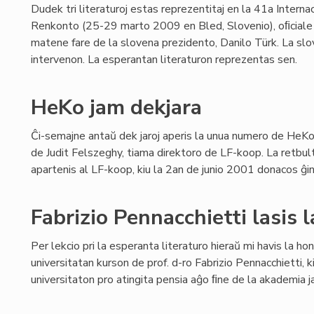
Dudek tri literaturoj estas reprezentitaj en la 41a Interna
Renkonto (25-29 marto 2009 en Bled, Slovenio), oﬁciale i
matene fare de la slovena prezidento, Danilo Türk. La slov
intervenon. La esperantan literaturon reprezentas sen.
HeKo jam dekjara
Ĉi-semajne antaŭ dek jaroj aperis la unua numero de HeKo
de Judit Felszeghy, tiama direktoro de LF-koop. La retbul
apartenis al LF-koop, kiu la 2an de junio 2001 donacos ĝin
Fabrizio Pennacchietti lasis 
Per lekcio pri la esperanta literaturo hieraŭ mi havis la ho
universitatan kurson de prof. d-ro Fabrizio Pennacchietti, k
universitaton pro atingita pensia aĝo ﬁne de la akademia ja