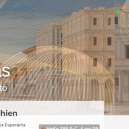
as
to
hien
 la Esperanta
HeKo 386 5-C, 4 apr 09