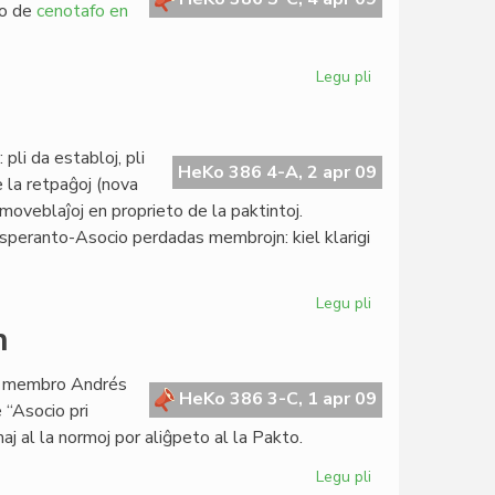
ĉo de
cenotafo en
Legu pli
pri
Cenotafo
por
Gaston
pli da establoj, pli
Waringhien
HeKo 386 4-A, 2 apr 09
ĉe la retpaĝoj (nova
oveblaĵoj en proprieto de la paktintoj.
eranto-Asocio perdadas membrojn: kiel klarigi
Legu pli
pri
Kresko
n
kaj
malkresko
ia membro Andrés
HeKo 386 3-C, 1 apr 09
 “Asocio pri
aj al la normoj por aliĝpeto al la Pakto.
Legu pli
pri