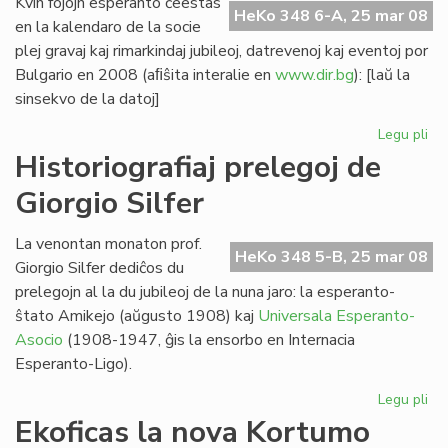
Kvin fojojn esperanto ĉeestas
HeKo 348 6-A, 25 mar 08
en la kalendaro de la socie
plej gravaj kaj rimarkindaj jubileoj, datrevenoj kaj eventoj por
Bulgario en 2008 (aﬁŝita interalie en
www.dir.bg
): [laŭ la
sinsekvo de la datoj]
Legu pli
pri
Kvi
Historiografiaj prelegoj de
ev
Giorgio Silfer
en
la
bu
La venontan monaton prof.
HeKo 348 5-B, 25 mar 08
ka
Giorgio Silfer dediĉos du
prelegojn al la du jubileoj de la nuna jaro: la esperanto-
ŝtato Amikejo (aŭgusto 1908) kaj
Universala Esperanto-
Asocio
(1908-1947, ĝis la ensorbo en Internacia
Esperanto-Ligo).
Legu pli
pri
His
Ekoficas la nova Kortumo
pre