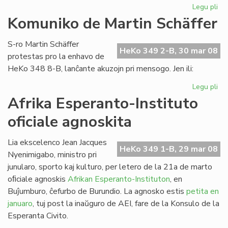
Legu pli
pri
Es
Komuniko de Martin Schäffer
nu
de
S-ro Martin Schäffer
He
HeKo 349 2-B, 30 mar 08
protestas pro la enhavo de
HeKo 348 8-B, lanĉante akuzojn pri mensogo. Jen ili:
Legu pli
pri
Ko
Afrika Esperanto-Instituto
de
oficiale agnoskita
Mar
Sc
Lia ekscelenco Jean Jacques
HeKo 349 1-B, 29 mar 08
Nyenimigabo, ministro pri
junularo, sporto kaj kulturo, per letero de la 21a de marto
oﬁciale agnoskis
Afrikan Esperanto-Instituton
, en
Buĵumburo, ĉefurbo de Burundio. La agnosko estis
petita en
januaro
, tuj post la inaŭguro de AEI, fare de la Konsulo de la
Esperanta Civito.