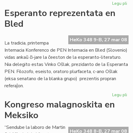
Legu pli
pri
Afr
Esperanto reprezentata en
Es
Bled
Ins
ofi
ag
HeKo 348 9-B, 27 mar 08
La tradicia, printempa
Internacia Konferenco de PEN Internacia en Bled (Slovenio)
vidas ankaŭ ĉi-jare la ĉeeston de la esperanto-literaturo.
Nia delegito estas Vinko Oŝlak, prezidanto de la Esperanta
PEN. Filozofo, eseisto, oratoro plurfaceta, c-ano Oŝlak
(eksa senatano de la blanka grupo) prezentis propran
referaĵon.
Legu pli
pri
Es
Kongreso malagnoskita en
re
Meksiko
en
Bl
“Sendube la laboro de Martin
HeKo 348 8-B, 27 mar 08