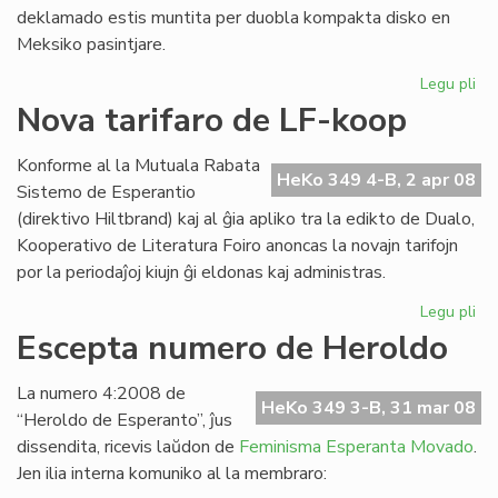
deklamado estis muntita per duobla kompakta disko en
Meksiko pasintjare.
Legu pli
pri
Ofi
Nova tarifaro de LF-koop
ko
de
Konforme al la Mutuala Rabata
ME
HeKo 349 4-B, 2 apr 08
Sistemo de Esperantio
(direktivo Hiltbrand) kaj al ĝia apliko tra la edikto de Dualo,
Kooperativo de Literatura Foiro anoncas la novajn tarifojn
por la periodaĵoj kiujn ĝi eldonas kaj administras.
Legu pli
pri
No
Escepta numero de Heroldo
tar
de
La numero 4:2008 de
LF-
HeKo 349 3-B, 31 mar 08
“Heroldo de Esperanto”, ĵus
ko
dissendita, ricevis laŭdon de
Feminisma Esperanta Movado
.
Jen ilia interna komuniko al la membraro: