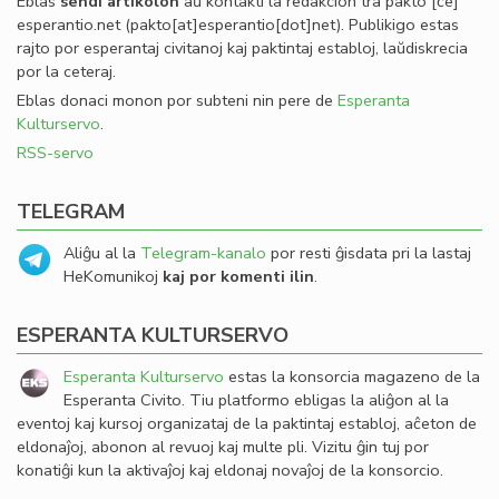
Eblas
sendi
artikolon
aŭ kontakti la redakcion tra
pakto
[ĉe]
esperantio
.
net
(pakto[at]esperantio[dot]net)
. Publikigo estas
rajto por esperantaj civitanoj kaj paktintaj establoj, laŭdiskrecia
por la ceteraj.
Eblas donaci monon por subteni nin pere de
Esperanta
Kulturservo
.
RSS-servo
TELEGRAM
Aliĝu al la
Telegram-kanalo
por resti ĝisdata pri la lastaj
HeKomunikoj
kaj por komenti ilin
.
ESPERANTA KULTURSERVO
Esperanta Kulturservo
estas la konsorcia magazeno de la
Esperanta Civito. Tiu platformo ebligas la aliĝon al la
eventoj kaj kursoj organizataj de la paktintaj establoj, aĉeton de
eldonaĵoj, abonon al revuoj kaj multe pli. Vizitu ĝin tuj por
konatiĝi kun la aktivaĵoj kaj eldonaj novaĵoj de la konsorcio.