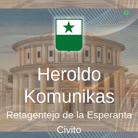
Skip
to
main
content
Heroldo
Komunikas
Retagentejo de la Esperanta
Civito