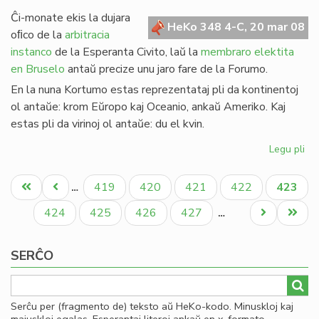
de
Ĉi-monate ekis la dujara
Gio
HeKo 348 4-C, 20 mar 08
oﬁco de la
arbitracia
Sil
instanco
de la Esperanta Civito, laŭ la
membraro elektita
en Bruselo
antaŭ precize unu jaro fare de la Forumo.
En la nuna Kortumo estas reprezentataj pli da kontinentoj
ol antaŭe: krom Eŭropo kaj Oceanio, ankaŭ Ameriko. Kaj
estas pli da virinoj ol antaŭe: du el kvin.
Legu pli
pri
Eko
Pagination
la
Unua
Antaŭa
Paĝo
Paĝo
Paĝo
Paĝo
Aktual
419
420
421
422
423
…
no
paĝo
paĝo
paĝo
Ko
Paĝo
Paĝo
Paĝo
Paĝo
Next
Last
424
425
426
427
…
page
page
SERĈO
Serĉu per (fragmento de) teksto aŭ HeKo-kodo. Minuskloj kaj