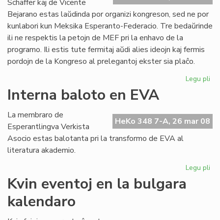
Schäffer kaj de Vicente
Bejarano estas laŭdinda por organizi kongreson, sed ne por
kunlabori kun Meksika Esperanto-Federacio. Tre bedaŭrinde
ili ne respektis la petojn de MEF pri la enhavo de la
programo. Ili estis tute fermitaj aŭdi alies ideojn kaj fermis
pordojn de la Kongreso al prelegantoj ekster sia plaĉo.
Legu pli
pri
Ko
Interna baloto en EVA
ma
en
La membraro de
Me
HeKo 348 7-A, 26 mar 08
Esperantlingva Verkista
Asocio estas balotanta pri la transformo de EVA al
literatura akademio.
Legu pli
pri
Int
Kvin eventoj en la bulgara
ba
kalendaro
en
EV