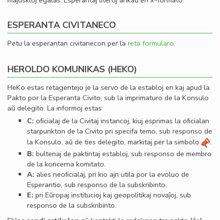
majuskloj egalas. Esperantaj literoj ankaŭ en x-formato.
ESPERANTA CIVITANECO
Petu la esperantan civitanecon per la
reta formularo
.
HEROLDO KOMUNIKAS (HEKO)
HeKo estas retagentejo je la servo de la establoj en kaj apud la
Pakto por la Esperanta Civito, sub la imprimaturo de la Konsulo
aŭ delegito. La informoj estas:
C:
oﬁcialaj de la Civitaj instancoj, kiuj esprimas la oﬁcialan
starpunkton de la Civito pri specifa temo, sub responso de
la Konsulo, aŭ de ties delegito, markitaj per la simbolo
.
B:
bultenaj de paktintaj establoj, sub responso de membro
de la koncerna komitato.
A:
alies neoﬁcialaj, pri kio ajn utila por la evoluo de
Esperantio, sub responso de la subskribinto.
E:
pri Eŭropaj institucioj kaj geopolitikaj novaĵoj, sub
responso de la subskribinto.