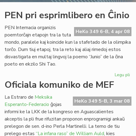
PEN pri esprimlibero en Ĉinio
PEN Internacia organizis
HeKo 349 6-B, 4 apr 08
poemtorĉajn etapojn tra la tuta
mondo, paralele kaj koincide kun la stafetado de la olimpika
torĉo. Dum tiuj etapoj, tra la reto kaj aliaj rimedoj estos
disvastigata en multaj lingvoj la poemo “Junio” de la ĉina
poeto en ekzilo Shi Tao.
Legu pli
pri
PE
Oficiala komuniko de MEF
pri
esp
La Estraro de
Meksika
en
HeKo 349 5-B, 3 mar 08
Esperanto-Federacio
ĝojas
Ĉin
informi ke la LKK de la kongreso en Aguascalientes
akceptis la pli frue rifuzitan proponon enprogramigi ankaŭ
prelegon de sen. d-ino Perla Martinelli. La temo de tiu
prelego estas
“La infana raso” de William Auld
, kies