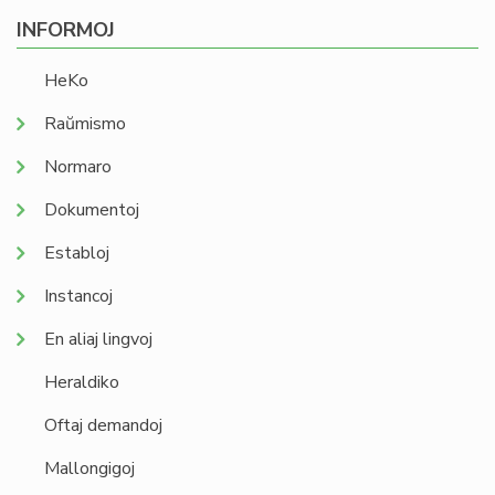
INFORMOJ
HeKo
Raŭmismo
Normaro
Dokumentoj
Establoj
Instancoj
En aliaj lingvoj
Heraldiko
Oftaj demandoj
Mallongigoj