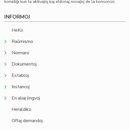
konatiĝi kun la aktivaĵoj kaj eldonaj novaĵoj de la konsorcio.
INFORMOJ
HeKo
Raŭmismo
Normaro
Dokumentoj
Establoj
Instancoj
En aliaj lingvoj
Heraldiko
Oftaj demandoj