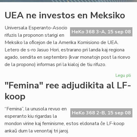
UEA ne investos en Meksiko
Universala Esperanto-Asocio
HeKo 368 3-A, 15 sep 08
rifuzis la proponon starigi en
Meksiko la oﬁcejon de la Amerika Komisiono de UEA.
Letero de s-ro Jasuo Hori, estrarano pri landa kaj regiona
agado, sendita en septembro (kvar monatojn post la ricevo
de la propono) informas pri la kialoj de tiu rifuzo.
Legu pli
pri
UE
"Femina" ree adjudikita al LF-
ne
koop
inv
en
Me
“Femina”, la unusola revuo en
HeKo 368 2-B, 15 sep 08
esperanto kiu rigardas la
mondon virine kaj feminisme, estos eldonata ĉe LF-koop
ankaŭ dum la venontaj tri jaroj.