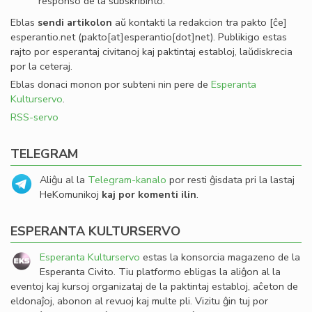
responso de la subskribinto.
Eblas
sendi
artikolon
aŭ kontakti la redakcion tra
pakto
[ĉe]
esperantio
.
net
(pakto[at]esperantio[dot]net)
. Publikigo estas
rajto por esperantaj civitanoj kaj paktintaj establoj, laŭdiskrecia
por la ceteraj.
Eblas donaci monon por subteni nin pere de
Esperanta
Kulturservo
.
RSS-servo
TELEGRAM
Aliĝu al la
Telegram-kanalo
por resti ĝisdata pri la lastaj
HeKomunikoj
kaj por komenti ilin
.
ESPERANTA KULTURSERVO
Esperanta Kulturservo
estas la konsorcia magazeno de la
Esperanta Civito. Tiu platformo ebligas la aliĝon al la
eventoj kaj kursoj organizataj de la paktintaj establoj, aĉeton de
eldonaĵoj, abonon al revuoj kaj multe pli. Vizitu ĝin tuj por