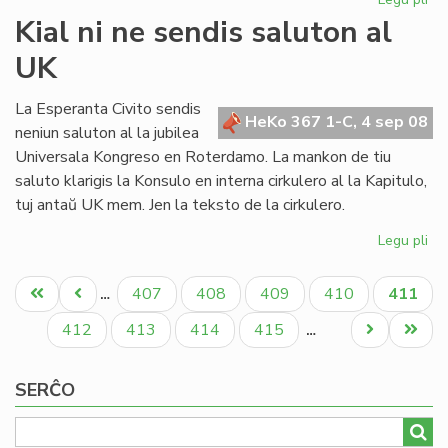
Me
Kial ni ne sendis saluton al
SA
UK
kri
UE
re
La Esperanta Civito sendis
HeKo 367 1-C, 4 sep 08
neniun saluton al la jubilea
Universala Kongreso en Roterdamo. La mankon de tiu
saluto klarigis la Konsulo en interna cirkulero al la Kapitulo,
tuj antaŭ UK mem. Jen la teksto de la cirkulero.
Legu pli
pri
Kia
Pagination
ni
Unua
Antaŭa
Paĝo
Paĝo
Paĝo
Paĝo
Aktual
407
408
409
410
411
…
ne
paĝo
paĝo
paĝo
se
Paĝo
Paĝo
Paĝo
Paĝo
Next
Last
412
413
414
415
…
sa
page
page
al
SERĈO
UK