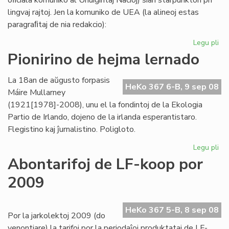
oﬁciala komuniko al Unuiĝintaj Nacioj) sian starpunkton pri
lingvaj rajtoj. Jen la komuniko de UEA (la alineoj estas
paragraﬁtaj de nia redakcio):
Legu pli
pri
UE
Pionirino de hejma lernado
pri
lin
La 18an de aŭgusto forpasis
raj
HeKo 367 6-B, 9 sep 08
Máire Mullarney
-
(1921[1978]-2008), unu el la fondintoj de la Ekologia
kri
Partio de Irlando, dojeno de la irlanda esperantistaro.
st
Flegistino kaj ĵurnalistino. Poligloto.
Legu pli
pri
Pio
Abontarifoj de LF-koop por
de
2009
he
le
HeKo 367 5-B, 8 sep 08
Por la jarkolektoj 2009 (do
venontjare) la tarifoj por la periodaĵoj produktataj de LF-