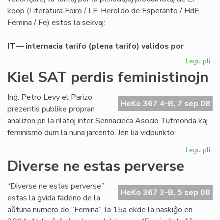
koop (Literatura Foiro / LF, Heroldo de Esperanto / HdE,
Femina / Fe) estos la sekvaj:
IT — internacia tarifo (plena tarifo) validos por
Legu pli
pri
Abo
Kiel SAT perdis feministinojn
de
LF-
Inĝ. Petro Levy el Parizo
ko
HeKo 367 4-B, 7 sep 08
prezentis publike propran
po
analizon pri la rilatoj inter Sennacieca Asocio Tutmonda kaj
20
feminismo dum la nuna jarcento. Jen lia vidpunkto:
Legu pli
pri
Kie
Diverse ne estas perverse
SA
per
“Diverse ne estas perverse”
fem
HeKo 367 3-B, 5 sep 08
estas la gvida fadeno de la
aŭtuna numero de “Femina”, la 15a ekde la naskiĝo en