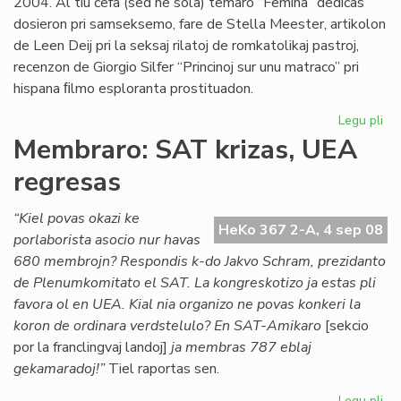
2004. Al tiu ĉefa (sed ne sola) temaro “Femina” dediĉas
dosieron pri samseksemo, fare de Stella Meester, artikolon
de Leen Deij pri la seksaj rilatoj de romkatolikaj pastroj,
recenzon de Giorgio Silfer “Princinoj sur unu matraco” pri
hispana ﬁlmo esploranta prostituadon.
Legu pli
pri
Di
Membraro: SAT krizas, UEA
ne
regresas
es
pe
“Kiel povas okazi ke
HeKo 367 2-A, 4 sep 08
porlaborista asocio nur havas
680 membrojn? Respondis k-do Jakvo Schram, prezidanto
de Plenumkomitato el SAT. La kongreskotizo ja estas pli
favora ol en UEA. Kial nia organizo ne povas konkeri la
koron de ordinara verdstelulo? En SAT-Amikaro
[sekcio
por la franclingvaj landoj]
ja membras 787 eblaj
gekamaradoj!”
Tiel raportas sen.
Legu pli
pri