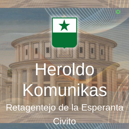
Skip
to
main
content
Heroldo
Komunikas
Retagentejo de la Esperanta
Civito