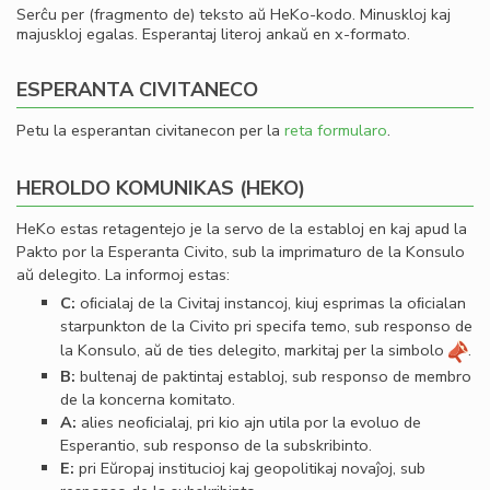
Serĉu per (fragmento de) teksto aŭ HeKo-kodo. Minuskloj kaj
majuskloj egalas. Esperantaj literoj ankaŭ en x-formato.
ESPERANTA CIVITANECO
Petu la esperantan civitanecon per la
reta formularo
.
HEROLDO KOMUNIKAS (HEKO)
HeKo estas retagentejo je la servo de la establoj en kaj apud la
Pakto por la Esperanta Civito, sub la imprimaturo de la Konsulo
aŭ delegito. La informoj estas:
C:
oﬁcialaj de la Civitaj instancoj, kiuj esprimas la oﬁcialan
starpunkton de la Civito pri specifa temo, sub responso de
la Konsulo, aŭ de ties delegito, markitaj per la simbolo
.
B:
bultenaj de paktintaj establoj, sub responso de membro
de la koncerna komitato.
A:
alies neoﬁcialaj, pri kio ajn utila por la evoluo de
Esperantio, sub responso de la subskribinto.
E:
pri Eŭropaj institucioj kaj geopolitikaj novaĵoj, sub