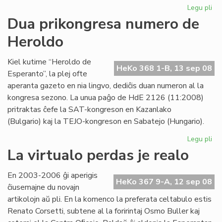
Legu pli
pri
"F
Dua prikongresa numero de
re
Heroldo
adj
al
LF-
Kiel kutime “Heroldo de
HeKo 368 1-B, 13 sep 08
ko
Esperanto”, la plej ofte
aperanta gazeto en nia lingvo, dediĉis duan numeron al la
kongresa sezono. La unua paĝo de HdE 2126 (11:2008)
pritraktas ĉefe la SAT-kongreson en Kazanlako
(Bulgario) kaj la TEJO-kongreson en Sabatejo (Hungario).
Legu pli
pri
Du
La virtualo perdas je realo
pr
nu
En 2003-2006 ĝi aperigis
de
HeKo 367 9-A, 12 sep 08
ĉiusemajne du novajn
He
artikolojn aŭ pli. En la komenco la preferata celtabulo estis
Renato Corsetti, subtene al la foririntaj Osmo Buller kaj