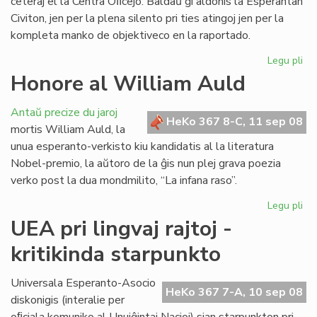
ceteraj el la Centra Oﬁcejo. Baldaŭ ĝi aldonis la Esperantan
Civiton, jen per la plena silento pri ties atingoj jen per la
kompleta manko de objektiveco en la raportado.
Legu pli
pri
La
Honore al William Auld
vir
pe
Antaŭ precize du jaroj
je
HeKo 367 8-C, 11 sep 08
mortis William Auld, la
rea
unua esperanto-verkisto kiu kandidatis al la literatura
Nobel-premio, la aŭtoro de la ĝis nun plej grava poezia
verko post la dua mondmilito, “La infana raso”.
Legu pli
pri
Ho
UEA pri lingvaj rajtoj -
al
kritikinda starpunkto
Wi
Au
Universala Esperanto-Asocio
HeKo 367 7-A, 10 sep 08
diskonigis (interalie per