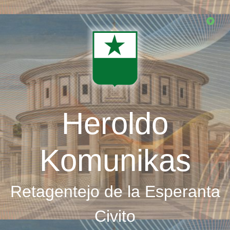
Skip
to
main
content
Heroldo
Komunikas
Retagentejo de la Esperanta
Civito