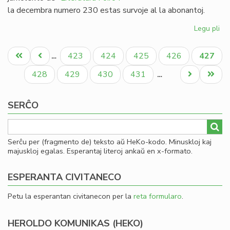
la decembra numero 230 estas survoje al la abonantoj.
Legu pli
pri
Lit
Pagination
Foi
Unua
Antaŭa
Paĝo
Paĝo
Paĝo
Paĝo
Aktual
423
424
425
426
427
…
23
paĝo
paĝo
paĝo
-
Paĝo
Paĝo
Paĝo
Paĝo
Next
Last
428
429
430
431
…
re
page
page
al
SERĈO
19
Serĉu per (fragmento de) teksto aŭ HeKo-kodo. Minuskloj kaj
majuskloj egalas. Esperantaj literoj ankaŭ en x-formato.
ESPERANTA CIVITANECO
Petu la esperantan civitanecon per la
reta formularo
.
HEROLDO KOMUNIKAS (HEKO)