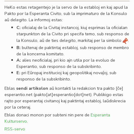
HeKo estas retagentejo je la servo de la establoj en kaj apud la
Pakto por la Esperanta Civito, sub la imprimaturo de la Konsulo
aŭ delegito. La informoj estas:
C:
oﬁcialaj de la Civitaj instancoj, kiuj esprimas la oﬁcialan
starpunkton de la Civito pri specifa temo, sub responso de
la Konsulo, aŭ de ties delegito, markitaj per la simbolo
.
B:
bultenaj de paktintaj establoj, sub responso de membro
de la koncerna komitato.
A:
alies neoﬁcialaj, pri kio ajn utila por la evoluo de
Esperantio, sub responso de la subskribinto.
E:
pri Eŭropaj institucioj kaj geopolitikaj novaĵoj, sub
responso de la subskribinto.
Eblas
sendi
artikolon
aŭ kontakti la redakcion tra
pakto
[ĉe]
esperantio
.
net
(pakto[at]esperantio[dot]net)
. Publikigo estas
rajto por esperantaj civitanoj kaj paktintaj establoj, laŭdiskrecia
por la ceteraj.
Eblas donaci monon por subteni nin pere de
Esperanta
Kulturservo
.
RSS-servo