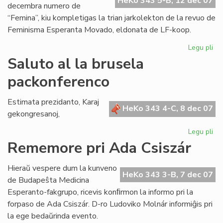
HeKo 343 5-B, 12 dec 07
decembra numero de
“Femina”, kiu kompletigas la trian jarkolekton de la revuo de
Feminisma Esperanta Movado, eldonata de LF-koop.
Legu pli
pri
Ko
Saluto al la brusela
la
packonferenco
tri
jar
de
Estimata prezidanto, Karaj
HeKo 343 4-C, 8 dec 07
"F
gekongresanoj,
Legu pli
pri
Sa
Rememore pri Ada Csiszár
al
la
Hieraŭ vespere dum la kunveno
br
HeKo 343 3-B, 7 dec 07
de Budapeŝta Medicina
pa
Esperanto-fakgrupo, ricevis konﬁrmon la informo pri la
forpaso de Ada Csiszár. D-ro Ludoviko Molnár informiĝis pri
la ege bedaŭrinda evento.