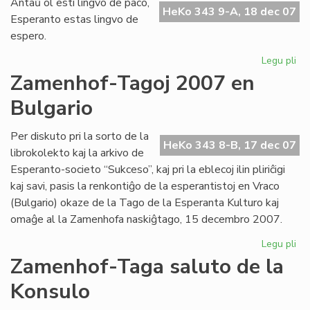
Antaŭ ol esti lingvo de paco,
fes
HeKo 343 9-A, 18 dec 07
Esperanto estas lingvo de
pr
espero.
UN
Legu pli
pri
Li
Zamenhof-Tagoj 2007 en
de
Bulgario
es
Per diskuto pri la sorto de la
HeKo 343 8-B, 17 dec 07
librokolekto kaj la arkivo de
Esperanto-societo “Sukceso”, kaj pri la eblecoj ilin pliriĉigi
kaj savi, pasis la renkontiĝo de la esperantistoj en Vraco
(Bulgario) okaze de la Tago de la Esperanta Kulturo kaj
omaĝe al la Zamenhofa naskiĝtago, 15 decembro 2007.
Legu pli
pri
Za
Zamenhof-Taga saluto de la
Ta
Konsulo
20
en