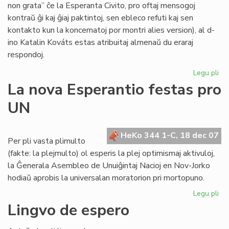
non grata” ĉe la Esperanta Civito, pro oftaj mensogoj
kontraŭ ĝi kaj ĝiaj paktintoj, sen ebleco refuti kaj sen
kontakto kun la koncernatoj por montri alies version), al d-
ino Katalin Kováts estas atribuitaj almenaŭ du eraraj
respondoj.
Legu pli
pri
Me
La nova Esperantio festas pro
pri
UN
KE
kaj
la
HeKo 344 1-C, 18 dec 07
Civ
Per pli vasta plimulto
(fakte: la plejmulto) ol esperis la plej optimismaj aktivuloj,
la Ĝenerala Asembleo de Unuiĝintaj Nacioj en Nov-Jorko
hodiaŭ aprobis la universalan moratorion pri mortopuno.
Legu pli
pri
La
Lingvo de espero
no
Es