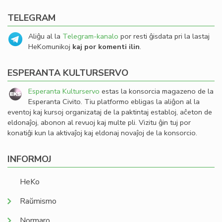
TELEGRAM
Aliĝu al la
Telegram-kanalo
por resti ĝisdata pri la lastaj
HeKomunikoj
kaj por komenti ilin
.
ESPERANTA KULTURSERVO
Esperanta Kulturservo
estas la konsorcia magazeno de la
Esperanta Civito. Tiu platformo ebligas la aliĝon al la
eventoj kaj kursoj organizataj de la paktintaj establoj, aĉeton de
eldonaĵoj, abonon al revuoj kaj multe pli. Vizitu ĝin tuj por
konatiĝi kun la aktivaĵoj kaj eldonaj novaĵoj de la konsorcio.
INFORMOJ
HeKo
Raŭmismo
Normaro