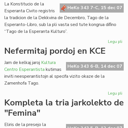
Bul
La Konstitucio de la
HeKo 343 7-C, 15 dec 07
Esperanta Civito registris
la tradicion de la Dekkvina de Decembro, Tago de la
Esperanto-Libro, sub la pli vasta sed tute kongrua diﬁno
“Tago de la Esperanta Kulturo”.
Legu pli
pri
Za
Nefermitaj pordoj en KCE
Ta
sal
Jam de kelkaj jaroj
Kultura
de
HeKo 343 6-B, 14 dec 07
Centro Esperantista
kutimas
la
inviti neesperantistojn al specifa vizito okaze de la
Ko
Zamenhofa Tago.
Legu pli
pri
Nef
Kompleta la tria jarkolekto de
por
"Femina"
en
KC
Eliris de la presejo la