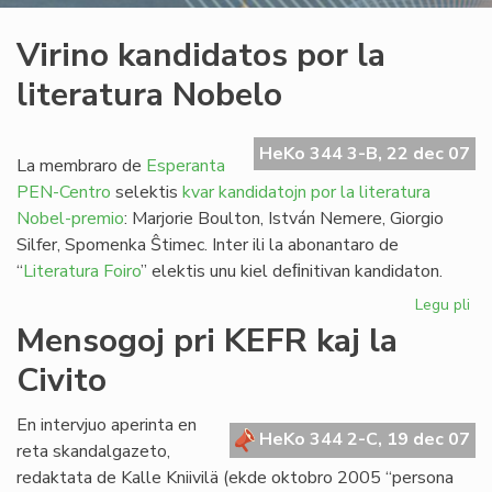
Virino kandidatos por la
literatura Nobelo
HeKo 344 3-B, 22 dec 07
La membraro de
Esperanta
PEN-Centro
selektis
kvar kandidatojn por la literatura
Nobel-premio
: Marjorie Boulton, István Nemere, Giorgio
Silfer, Spomenka Ŝtimec. Inter ili la abonantaro de
“
Literatura Foiro
” elektis unu kiel deﬁnitivan kandidaton.
Legu pli
pri
Vir
Mensogoj pri KEFR kaj la
ka
Civito
po
la
lit
En intervjuo aperinta en
HeKo 344 2-C, 19 dec 07
No
reta skandalgazeto,
redaktata de Kalle Kniivilä (ekde oktobro 2005 “persona