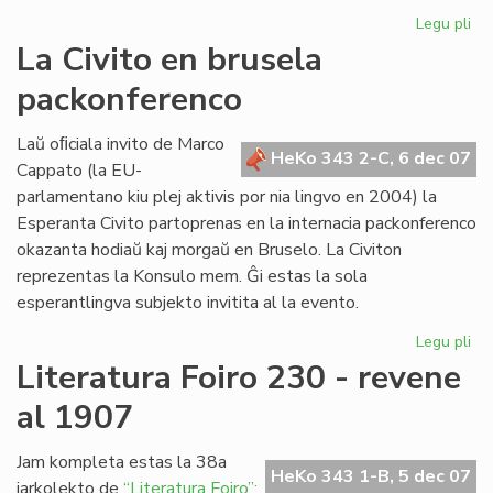
Legu pli
pri
Re
La Civito en brusela
pri
packonferenco
Ad
Csi
Laŭ oﬁciala invito de Marco
HeKo 343 2-C, 6 dec 07
Cappato (la EU-
parlamentano kiu plej aktivis por nia lingvo en 2004) la
Esperanta Civito partoprenas en la internacia packonferenco
okazanta hodiaŭ kaj morgaŭ en Bruselo. La Civiton
reprezentas la Konsulo mem. Ĝi estas la sola
esperantlingva subjekto invitita al la evento.
Legu pli
pri
La
Literatura Foiro 230 - revene
Civ
al 1907
en
br
pa
Jam kompleta estas la 38a
HeKo 343 1-B, 5 dec 07
jarkolekto de
“Literatura Foiro”: