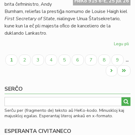
HeKo 915 6-E, 25 jul 26
UE
brita ĉefministro, Andy
se
Burnham, reliefas la prestiĝa nomumo de Louise Haigh kiel
ve
First Secretary of State
, nialingve Unua Ŝtatsekretario,
do
kune kun la eĉ pli majesta oﬁco de kanceliero de la
duklando Lankastro.
Legu pli
pri
Al
Pagination
pe
Aktuala
Paĝo
Paĝo
Paĝo
Paĝo
Paĝo
Paĝo
Paĝo
Paĝo
1
2
3
4
5
6
7
8
9
…
po
paĝo
kon
Next
Last
ko
page
page
SERĈO
Serĉu per (fragmento de) teksto aŭ HeKo-kodo. Minuskloj kaj
majuskloj egalas. Esperantaj literoj ankaŭ en x-formato.
ESPERANTA CIVITANECO