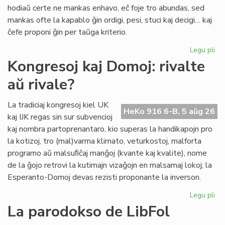
pri
hodiaŭ certe ne mankas enhavo, eĉ foje tro abundas, sed
lit
mankas ofte la kapablo ĝin ordigi, pesi, stuci kaj decigi… kaj
ĉefe proponi ĝin per taŭga kriterio.
Legu pli
pri
Lit
Kongresoj kaj Domoj: rivalte
Foi
aŭ rivale?
34
kul
ku
La tradiciaj kongresoj kiel UK
HeKo 916 6-B, 5 aŭg 26
kri
kaj IJK regas sin sur subvencioj
kaj nombra partoprenantaro, kio superas la handikapojn pro
la kotizoj, tro (mal)varma klimato, veturkostoj, malforta
programo aŭ malsuﬁĉaj manĝoj (kvante kaj kvalite), nome
de la ĝojo retrovi la kutimajn vizaĝojn en malsamaj lokoj; la
Esperanto-Domoj devas rezisti proponante la inverson.
Legu pli
pri
Ko
La parodokso de LibFol
kaj