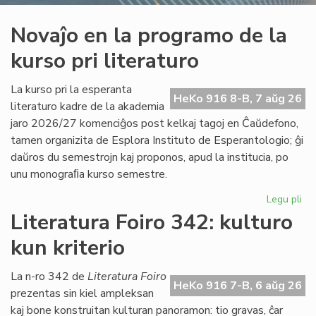
Novaĵo en la programo de la
kurso pri literaturo
La kurso pri la esperanta
HeKo 916 8-B, 7 aŭg 26
literaturo kadre de la akademia
jaro 2026/27 komenciĝos post kelkaj tagoj en Ĉaŭdefono,
tamen organizita de Esplora Instituto de Esperantologio; ĝi
daŭros du semestrojn kaj proponos, apud la institucia, po
unu monograﬁa kurso semestre.
Legu pli
pri
No
Literatura Foiro 342: kulturo
en
kun kriterio
la
pr
de
La n-ro 342 de
Literatura Foiro
HeKo 916 7-B, 6 aŭg 26
la
prezentas sin kiel ampleksan
ku
kaj bone konstruitan kulturan panoramon: tio gravas, ĉar