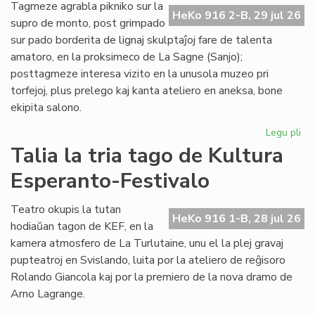
de
Tagmeze agrabla pikniko sur la
HeKo 916 2-B, 29 jul 26
Kul
supro de monto, post grimpado
Es
sur pado borderita de lignaj skulptaĵoj fare de talenta
Fes
amatoro, en la proksimeco de La Sagne (Sanjo);
posttagmeze interesa vizito en la unusola muzeo pri
torfejoj, plus prelego kaj kanta ateliero en aneksa, bone
ekipita salono.
Legu pli
pri
De
Talia la tria tago de Kultura
la
Esperanto-Festivalo
kv
ta
de
Teatro okupis la tutan
HeKo 916 1-B, 28 jul 26
Kul
hodiaŭan tagon de KEF, en la
Es
kamera atmosfero de La Turlutaine, unu el la plej gravaj
Fes
pupteatroj en Svislando, luita por la ateliero de reĝisoro
Rolando Giancola kaj por la premiero de la nova dramo de
Arno Lagrange.