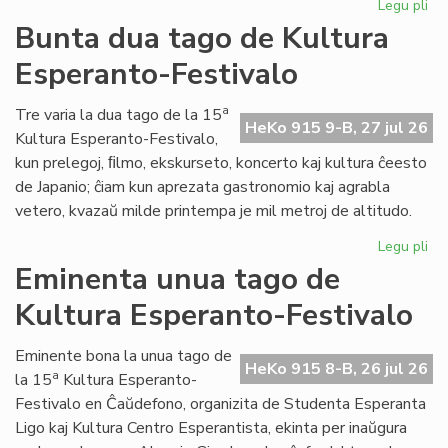
Legu pli
pri
Tal
Bunta dua tago de Kultura
la
Esperanto-Festivalo
tri
ta
de
a
Tre varia la dua tago de la 15
HeKo 915 9-B, 27 jul 26
Kul
Kultura Esperanto-Festivalo,
Es
kun prelegoj, ﬁlmo, ekskurseto, koncerto kaj kultura ĉeesto
Fes
de Japanio; ĉiam kun aprezata gastronomio kaj agrabla
vetero, kvazaŭ milde printempa je mil metroj de altitudo.
Legu pli
pri
Bu
Eminenta unua tago de
du
Kultura Esperanto-Festivalo
ta
de
Kul
Eminente bona la unua tago de
HeKo 915 8-B, 26 jul 26
Es
a
la 15
Kultura Esperanto-
Fes
Festivalo en Ĉaŭdefono, organizita de Studenta Esperanta
Ligo kaj Kultura Centro Esperantista, ekinta per inaŭgura