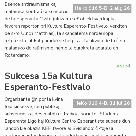
Do
Esence antiraŭmisma kaj
riv
HeKo 916 5-B, 2 aŭg 26
malamika kontraŭ la konsorcio
aŭ
de la Esperanta Civito (rifuzante eĉ objektivan kaj tial
riv
favoran raporton pri Kultura Esperanto-Festivalo, verkitan
de s-ro Ulrich Matthias), la skandalema nordeŭropa
retgazeto LibFol paradokse helpis al la likvido de la ĉefa
malamiko de raŭmismo, nome la burokrata aparato en
Roterdamo.
Legu pli
pri
La
Sukcesa 15a Kultura
pa
Esperanto-Festivalo
de
Lib
Organizante ĝin por la kvina
HeKo 916 4-B, 31 jul 26
fojo sinsekve, sen publikaj
subvencioj kaj des malpli el tradiciaj societoj, Studenta
Esperanta Ligo kaj Kultura Centro Esperantista superis ĉiun
landon kie okazis KEF, favore al Svislando: ĉi-foje la
partoprenantoj devenis el la eduklingvoj angla, esperanta,