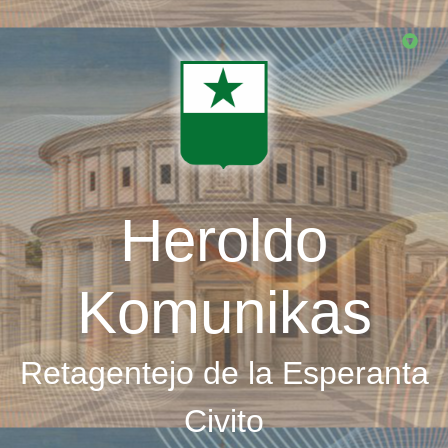
Skip
to
main
content
Heroldo
Komunikas
Retagentejo de la Esperanta
Civito