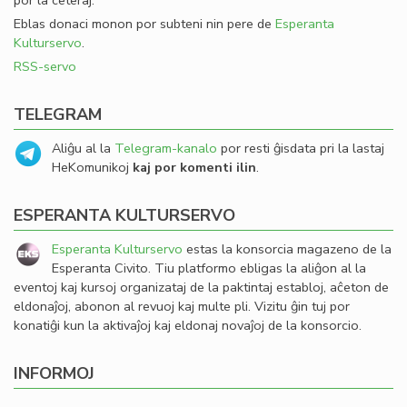
por la ceteraj.
Eblas donaci monon por subteni nin pere de
Esperanta
Kulturservo
.
RSS-servo
TELEGRAM
Aliĝu al la
Telegram-kanalo
por resti ĝisdata pri la lastaj
HeKomunikoj
kaj por komenti ilin
.
ESPERANTA KULTURSERVO
Esperanta Kulturservo
estas la konsorcia magazeno de la
Esperanta Civito. Tiu platformo ebligas la aliĝon al la
eventoj kaj kursoj organizataj de la paktintaj establoj, aĉeton de
eldonaĵoj, abonon al revuoj kaj multe pli. Vizitu ĝin tuj por
konatiĝi kun la aktivaĵoj kaj eldonaj novaĵoj de la konsorcio.
INFORMOJ