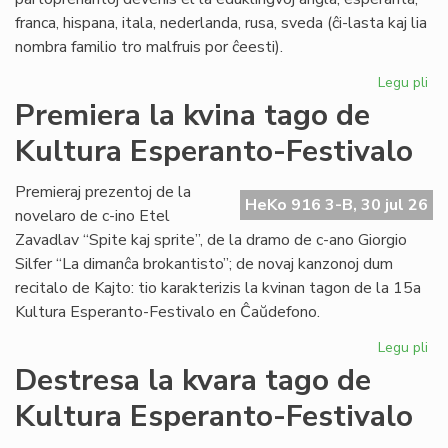
franca, hispana, itala, nederlanda, rusa, sveda (ĉi-lasta kaj lia
nombra familio tro malfruis por ĉeesti).
Legu pli
pri
Su
Premiera la kvina tago de
15
Kultura Esperanto-Festivalo
Kul
Es
Fes
Premieraj prezentoj de la
HeKo 916 3-B, 30 jul 26
novelaro de c-ino Etel
Zavadlav “Spite kaj sprite”, de la dramo de c-ano Giorgio
Silfer “La dimanĉa brokantisto”; de novaj kanzonoj dum
recitalo de Kajto: tio karakterizis la kvinan tagon de la 15a
Kultura Esperanto-Festivalo en Ĉaŭdefono.
Legu pli
pri
Pr
Destresa la kvara tago de
la
Kultura Esperanto-Festivalo
kvi
ta