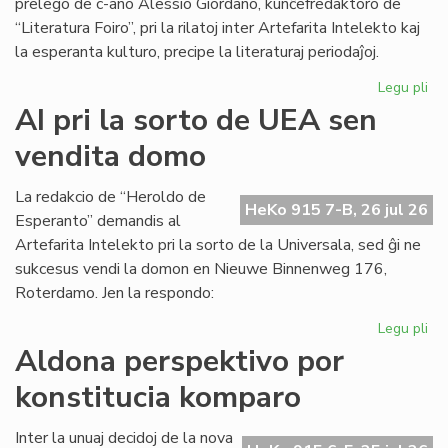
prelego de c-ano Alessio Giordano, kunĉefredaktoro de
“Literatura Foiro”, pri la rilatoj inter Artefarita Intelekto kaj
la esperanta kulturo, precipe la literaturaj periodaĵoj.
Legu pli
pri
Em
AI pri la sorto de UEA sen
un
vendita domo
ta
de
Kul
La redakcio de “Heroldo de
HeKo 915 7-B, 26 jul 26
Es
Esperanto” demandis al
Fes
Artefarita Intelekto pri la sorto de la Universala, sed ĝi ne
sukcesus vendi la domon en Nieuwe Binnenweg 176,
Roterdamo. Jen la respondo:
Legu pli
pri
AI
Aldona perspektivo por
pri
konstitucia komparo
la
sor
de
Inter la unuaj decidoj de la nova