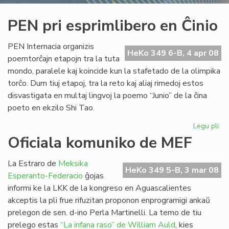
PEN pri esprimlibero en Ĉinio
PEN Internacia organizis
HeKo 349 6-B, 4 apr 08
poemtorĉajn etapojn tra la tuta
mondo, paralele kaj koincide kun la stafetado de la olimpika
torĉo. Dum tiuj etapoj, tra la reto kaj aliaj rimedoj estos
disvastigata en multaj lingvoj la poemo “Junio” de la ĉina
poeto en ekzilo Shi Tao.
Legu pli
pri
PE
Oficiala komuniko de MEF
pri
esp
La Estraro de
Meksika
en
HeKo 349 5-B, 3 mar 08
Esperanto-Federacio
ĝojas
Ĉin
informi ke la LKK de la kongreso en Aguascalientes
akceptis la pli frue rifuzitan proponon enprogramigi ankaŭ
prelegon de sen. d-ino Perla Martinelli. La temo de tiu
prelego estas
“La infana raso” de William Auld
, kies