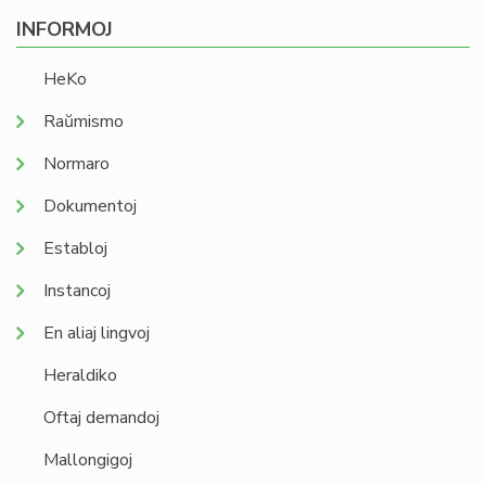
INFORMOJ
HeKo
Raŭmismo
Normaro
Dokumentoj
Establoj
Instancoj
En aliaj lingvoj
Heraldiko
Oftaj demandoj
Mallongigoj