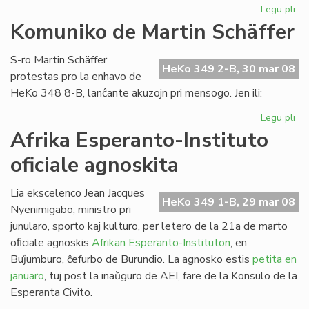
Legu pli
pri
Es
Komuniko de Martin Schäffer
nu
de
S-ro Martin Schäffer
He
HeKo 349 2-B, 30 mar 08
protestas pro la enhavo de
HeKo 348 8-B, lanĉante akuzojn pri mensogo. Jen ili:
Legu pli
pri
Ko
Afrika Esperanto-Instituto
de
oficiale agnoskita
Mar
Sc
Lia ekscelenco Jean Jacques
HeKo 349 1-B, 29 mar 08
Nyenimigabo, ministro pri
junularo, sporto kaj kulturo, per letero de la 21a de marto
oﬁciale agnoskis
Afrikan Esperanto-Instituton
, en
Buĵumburo, ĉefurbo de Burundio. La agnosko estis
petita en
januaro
, tuj post la inaŭguro de AEI, fare de la Konsulo de la
Esperanta Civito.