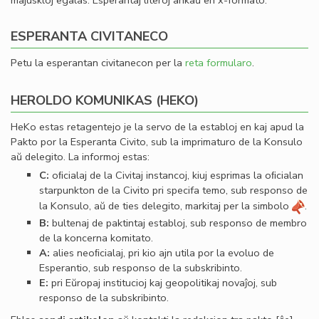
majuskloj egalas. Esperantaj literoj ankaŭ en x-formato.
ESPERANTA CIVITANECO
Petu la esperantan civitanecon per la
reta formularo
.
HEROLDO KOMUNIKAS (HEKO)
HeKo estas retagentejo je la servo de la establoj en kaj apud la
Pakto por la Esperanta Civito, sub la imprimaturo de la Konsulo
aŭ delegito. La informoj estas:
C:
oﬁcialaj de la Civitaj instancoj, kiuj esprimas la oﬁcialan
starpunkton de la Civito pri specifa temo, sub responso de
la Konsulo, aŭ de ties delegito, markitaj per la simbolo
.
B:
bultenaj de paktintaj establoj, sub responso de membro
de la koncerna komitato.
A:
alies neoﬁcialaj, pri kio ajn utila por la evoluo de
Esperantio, sub responso de la subskribinto.
E:
pri Eŭropaj institucioj kaj geopolitikaj novaĵoj, sub
responso de la subskribinto.