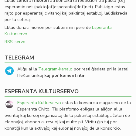
Eblas
sendi
artikolon
aŭ kontakti la redakcion tra
pakto
[ĉe]
esperantio
.
net
(pakto[at]esperantio[dot]net)
. Publikigo estas
rajto por esperantaj civitanoj kaj paktintaj establoj, laŭdiskrecia
por la ceteraj.
Eblas donaci monon por subteni nin pere de
Esperanta
Kulturservo
.
RSS-servo
TELEGRAM
Aliĝu al la
Telegram-kanalo
por resti ĝisdata pri la lastaj
HeKomunikoj
kaj por komenti ilin
.
ESPERANTA KULTURSERVO
Esperanta Kulturservo
estas la konsorcia magazeno de la
Esperanta Civito. Tiu platformo ebligas la aliĝon al la
eventoj kaj kursoj organizataj de la paktintaj establoj, aĉeton de
eldonaĵoj, abonon al revuoj kaj multe pli. Vizitu ĝin tuj por
konatiĝi kun la aktivaĵoj kaj eldonaj novaĵoj de la konsorcio.