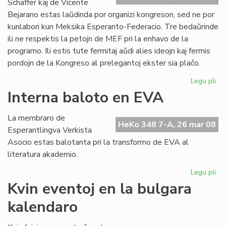
Schäffer kaj de Vicente
Bejarano estas laŭdinda por organizi kongreson, sed ne por
kunlabori kun Meksika Esperanto-Federacio. Tre bedaŭrinde
ili ne respektis la petojn de MEF pri la enhavo de la
programo. Ili estis tute fermitaj aŭdi alies ideojn kaj fermis
pordojn de la Kongreso al prelegantoj ekster sia plaĉo.
Legu pli
pri
Ko
Interna baloto en EVA
ma
en
La membraro de
Me
HeKo 348 7-A, 26 mar 08
Esperantlingva Verkista
Asocio estas balotanta pri la transformo de EVA al
literatura akademio.
Legu pli
pri
Int
Kvin eventoj en la bulgara
ba
kalendaro
en
EV