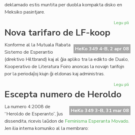
deklamado estis muntita per duobla kompakta disko en
Meksiko pasintjare.
Legu pli
pri
Ofi
Nova tarifaro de LF-koop
ko
de
Konforme al la Mutuala Rabata
ME
HeKo 349 4-B, 2 apr 08
Sistemo de Esperantio
(direktivo Hiltbrand) kaj al ĝia apliko tra la edikto de Dualo,
Kooperativo de Literatura Foiro anoncas la novajn tarifojn
por la periodaĵoj kiujn ĝi eldonas kaj administras.
Legu pli
pri
No
Escepta numero de Heroldo
tar
de
La numero 4:2008 de
LF-
HeKo 349 3-B, 31 mar 08
“Heroldo de Esperanto”, ĵus
ko
dissendita, ricevis laŭdon de
Feminisma Esperanta Movado
.
Jen ilia interna komuniko al la membraro: