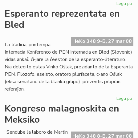
Legu pli
pri
Afr
Esperanto reprezentata en
Es
Bled
Ins
ofi
ag
HeKo 348 9-B, 27 mar 08
La tradicia, printempa
Internacia Konferenco de PEN Internacia en Bled (Slovenio)
vidas ankaŭ ĉi-jare la ĉeeston de la esperanto-literaturo.
Nia delegito estas Vinko Oŝlak, prezidanto de la Esperanta
PEN. Filozofo, eseisto, oratoro plurfaceta, c-ano Oŝlak
(eksa senatano de la blanka grupo) prezentis propran
referaĵon.
Legu pli
pri
Es
Kongreso malagnoskita en
re
Meksiko
en
Bl
“Sendube la laboro de Martin
HeKo 348 8-B, 27 mar 08