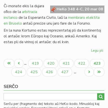
de
Ĉi-monate ekis la dujara
Gio
HeKo 348 4-C, 20 mar 08
oﬁco de la
arbitracia
Sil
instanco
de la Esperanta Civito, laŭ la
membraro elektita
en Bruselo
antaŭ precize unu jaro fare de la Forumo.
En la nuna Kortumo estas reprezentataj pli da kontinentoj
ol antaŭe: krom Eŭropo kaj Oceanio, ankaŭ Ameriko. Kaj
estas pli da virinoj ol antaŭe: du el kvin.
Legu pli
pri
Eko
Pagination
la
Unua
Antaŭa
Paĝo
Paĝo
Paĝo
Paĝo
Aktual
419
420
421
422
423
…
no
paĝo
paĝo
paĝo
Ko
Paĝo
Paĝo
Paĝo
Paĝo
Next
Last
424
425
426
427
…
page
page
SERĈO
Serĉu per (fragmento de) teksto aŭ HeKo-kodo. Minuskloj kaj