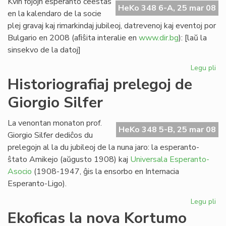
Kvin fojojn esperanto ĉeestas
HeKo 348 6-A, 25 mar 08
en la kalendaro de la socie
plej gravaj kaj rimarkindaj jubileoj, datrevenoj kaj eventoj por
Bulgario en 2008 (aﬁŝita interalie en
www.dir.bg
): [laŭ la
sinsekvo de la datoj]
Legu pli
pri
Kvi
Historiografiaj prelegoj de
ev
Giorgio Silfer
en
la
bu
La venontan monaton prof.
HeKo 348 5-B, 25 mar 08
ka
Giorgio Silfer dediĉos du
prelegojn al la du jubileoj de la nuna jaro: la esperanto-
ŝtato Amikejo (aŭgusto 1908) kaj
Universala Esperanto-
Asocio
(1908-1947, ĝis la ensorbo en Internacia
Esperanto-Ligo).
Legu pli
pri
His
Ekoficas la nova Kortumo
pre