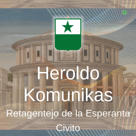
Skip
to
main
content
Heroldo
Komunikas
Retagentejo de la Esperanta
Civito