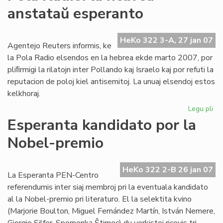
Ta
anstataŭ esperanto
de
la
Me
HeKo 322 3-A, 27 jan 07
Agentejo Reuters informis, ke
la Pola Radio elsendos en la hebrea ekde marto 2007, por
pliﬁrmigi la rilatojn inter Pollando kaj Israelo kaj por refuti la
reputacion de poloj kiel antisemitoj. La unuaj elsendoj estos
kelkhoraj.
Legu pli
pri
Po
Esperanta kandidato por la
Rad
Nobel-premio
la
he
an
HeKo 322 2-B 26 jan 07
es
La Esperanta PEN-Centro
referendumis inter siaj membroj pri la eventuala kandidato
al la Nobel-premio pri literaturo. El la selektita kvino
(Marjorie Boulton, Miguel Fernández Martín, István Nemere,