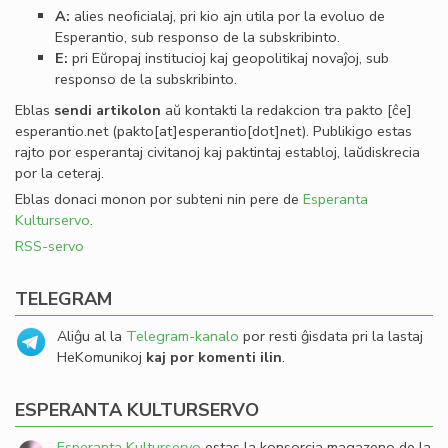
A:
alies neoﬁcialaj, pri kio ajn utila por la evoluo de
Esperantio, sub responso de la subskribinto.
E:
pri Eŭropaj institucioj kaj geopolitikaj novaĵoj, sub
responso de la subskribinto.
Eblas
sendi
artikolon
aŭ kontakti la redakcion tra
pakto
[ĉe]
esperantio
.
net
(pakto[at]esperantio[dot]net)
. Publikigo estas
rajto por esperantaj civitanoj kaj paktintaj establoj, laŭdiskrecia
por la ceteraj.
Eblas donaci monon por subteni nin pere de
Esperanta
Kulturservo
.
RSS-servo
TELEGRAM
Aliĝu al la
Telegram-kanalo
por resti ĝisdata pri la lastaj
HeKomunikoj
kaj por komenti ilin
.
ESPERANTA KULTURSERVO
Esperanta Kulturservo
estas la konsorcia magazeno de la