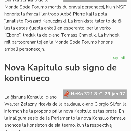
Dum la semajno de la
Monda Socia Forumo mortis du gravaj personecoj, kiujn MSF
honoris: la franca ﬁlantropo Abbé Pierre kaj la pola
ĵurnalisto Ryszard Kapuczinski. La kronikista talento de ĉi-
lasta estas ĝuebla ankaŭ en esperanto, per la verko
“Ebono”, tradukita de c-ano Tomasz Chmielik. La kvindek
mil partoprenantoj en la Monda Socia Forumo honoris
ambaŭ personecojn.
Legu pli
pri
Mo
Nova Kapitulo sub signo de
So
kontinueco
Fo
fe
en
HeKo 321 8-C, 23 jan 07
Na
La ĝisnuna Konsulo, c-ano
Walter Zelazny, ricevis de la baldaŭa, c-ano Giorgio Silfer, la
informon ke la propono pri la nova Kapitulo estas preta. En
la inaŭgura sesio de la Parlamento la nova Konsulo formale
anoncos la konsiston de sia teamo, kun la respektivaj