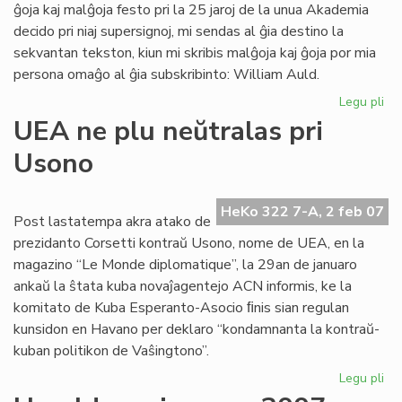
ĝoja kaj malĝoja festo pri la 25 jaroj de la unua Akademia
decido pri niaj supersignoj, mi sendas al ĝia destino la
sekvantan tekston, kiun mi skribis malĝoja kaj ĝoja por mia
persona omaĝo al ĝia subskribinto: William Auld.
Legu pli
pri
Ak
UEA ne plu neŭtralas pri
de
Usono
Es
pri
su
HeKo 322 7-A, 2 feb 07
al
Post lastatempa akra atako de
prezidanto Corsetti kontraŭ Usono, nome de UEA, en la
magazino “Le Monde diplomatique”, la 29an de januaro
ankaŭ la ŝtata kuba novaĵagentejo ACN informis, ke la
komitato de Kuba Esperanto-Asocio ﬁnis sian regulan
kunsidon en Havano per deklaro “kondamnanta la kontraŭ-
kuban politikon de Vaŝingtono”.
Legu pli
pri
UE