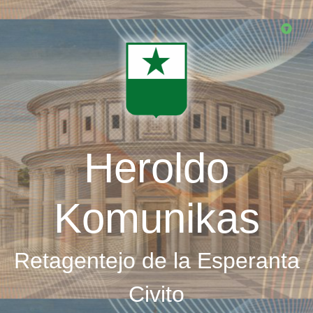
Skip
to
main
content
Heroldo
Komunikas
Retagentejo de la Esperanta
Civito