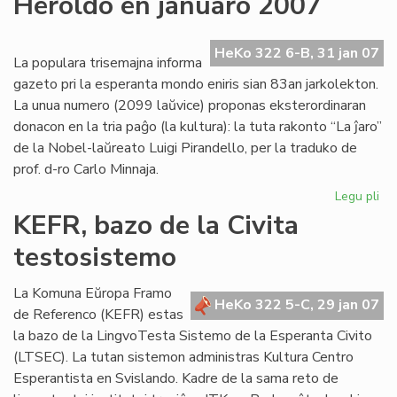
Heroldo en januaro 2007
ne
plu
ne
HeKo 322 6-B, 31 jan 07
La populara trisemajna informa
pri
gazeto pri la esperanta mondo eniris sian 83an jarkolekton.
Us
La unua numero (2099 laŭvice) proponas eksterordinaran
donacon en la tria paĝo (la kultura): la tuta rakonto “La ĵaro”
de la Nobel-laŭreato Luigi Pirandello, per la traduko de
prof. d-ro Carlo Minnaja.
Legu pli
pri
He
KEFR, bazo de la Civita
en
testosistemo
ja
20
La Komuna Eŭropa Framo
HeKo 322 5-C, 29 jan 07
de Referenco (KEFR) estas
la bazo de la LingvoTesta Sistemo de la Esperanta Civito
(LTSEC). La tutan sistemon administras Kultura Centro
Esperantista en Svislando. Kadre de la sama reto de