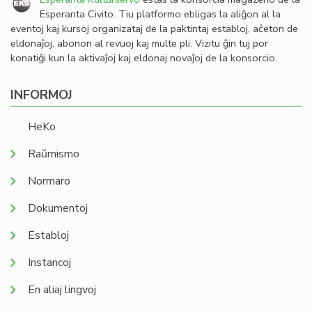
Esperanta Civito. Tiu platformo ebligas la aliĝon al la
eventoj kaj kursoj organizataj de la paktintaj establoj, aĉeton de
eldonaĵoj, abonon al revuoj kaj multe pli. Vizitu ĝin tuj por
konatiĝi kun la aktivaĵoj kaj eldonaj novaĵoj de la konsorcio.
INFORMOJ
HeKo
Raŭmismo
Normaro
Dokumentoj
Establoj
Instancoj
En aliaj lingvoj