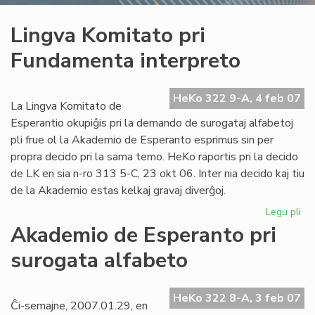
Lingva Komitato pri
Fundamenta interpreto
HeKo 322 9-A, 4 feb 07
La Lingva Komitato de
Esperantio okupiĝis pri la demando de surogataj alfabetoj
pli frue ol la Akademio de Esperanto esprimus sin per
propra decido pri la sama temo. HeKo raportis pri la decido
de LK en sia n-ro 313 5-C, 23 okt 06. Inter nia decido kaj tiu
de la Akademio estas kelkaj gravaj diverĝoj.
Legu pli
pri
Li
Akademio de Esperanto pri
Ko
surogata alfabeto
pri
Fu
int
HeKo 322 8-A, 3 feb 07
Ĉi-semajne, 2007.01.29, en