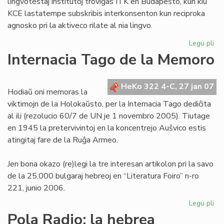
lingvotestaj institutoj troviĝas ITK en Budapeŝto, kun kiu
KCE lastatempe subskribis interkonsenton kun reciproka
agnosko pri la aktiveco rilate al nia lingvo.
Legu pli
pri
KE
Internacia Tago de la Memoro
ba
de
la
HeKo 322 4-C, 27 jan 07
Hodiaŭ oni memoras la
Civ
viktimojn de la Holokaŭsto, per la Internacia Tago dediĉita
te
al ili (rezolucio 60/7 de UN je 1 novembro 2005). Tiutage
en 1945 la pretervivintoj en la koncentrejo Auŝvico estis
atingitaj fare de la Ruĝa Armeo.
Jen bona okazo (re)legi la tre interesan artikolon pri la savo
de la 25.000 bulgaraj hebreoj en “Literatura Foiro” n-ro
221, junio 2006.
Legu pli
pri
Int
Pola Radio: la hebrea