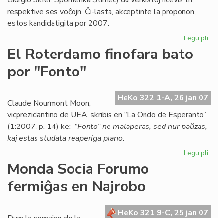
Giorgio Silfer, Spomenka Ŝtimec) du verkistoj ricevis tri,
respektive ses voĉojn. Ĉi-lasta, akceptinte la proponon,
estos kandidatigita por 2007.
Legu pli
pri
Es
El Roterdamo finofara bato
ka
por "Fonto"
po
la
No
HeKo 322 1-A, 26 jan 07
pr
Claude Nourmont Moon,
vicprezidantino de UEA, skribis en “La Ondo de Esperanto”
(1:2007, p. 14) ke:
“Fonto” ne malaperas, sed nur paŭzas,
kaj estas studata reaperiga plano
.
Legu pli
pri
El
Monda Socia Forumo
Ro
fermiĝas en Najrobo
fin
ba
po
HeKo 321 9-C, 25 jan 07
"F