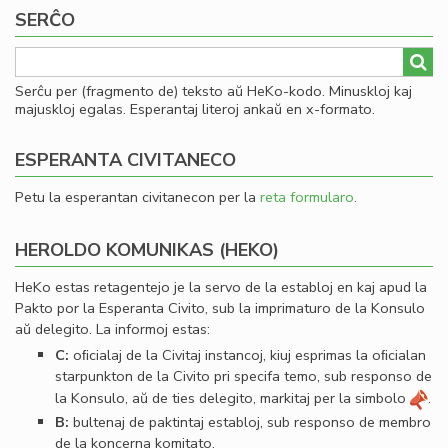
SERĈO
Serĉu per (fragmento de) teksto aŭ HeKo-kodo. Minuskloj kaj
majuskloj egalas. Esperantaj literoj ankaŭ en x-formato.
ESPERANTA CIVITANECO
Petu la esperantan civitanecon per la
reta formularo
.
HEROLDO KOMUNIKAS (HEKO)
HeKo estas retagentejo je la servo de la establoj en kaj apud la
Pakto por la Esperanta Civito, sub la imprimaturo de la Konsulo
aŭ delegito. La informoj estas:
C:
oﬁcialaj de la Civitaj instancoj, kiuj esprimas la oﬁcialan
starpunkton de la Civito pri specifa temo, sub responso de
la Konsulo, aŭ de ties delegito, markitaj per la simbolo
.
B:
bultenaj de paktintaj establoj, sub responso de membro
de la koncerna komitato.