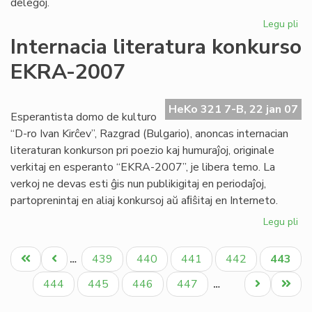
delegoj.
Legu pli
pri
No
Internacia literatura konkurso
Kap
EKRA-2007
su
si
de
HeKo 321 7-B, 22 jan 07
ko
Esperantista domo de kulturo
“D-ro Ivan Kirĉev”, Razgrad (Bulgario), anoncas internacian
literaturan konkurson pri poezio kaj humuraĵoj, originale
verkitaj en esperanto “EKRA-2007”, je libera temo. La
verkoj ne devas esti ĝis nun publikigitaj en periodaĵoj,
partoprenintaj en aliaj konkursoj aŭ aﬁŝitaj en Interneto.
Legu pli
pri
Int
Pagination
lit
Unua
Antaŭa
Paĝo
Paĝo
Paĝo
Paĝo
Aktual
439
440
441
442
443
…
ko
paĝo
paĝo
paĝo
EK
Paĝo
Paĝo
Paĝo
Paĝo
Next
Last
444
445
446
447
…
20
page
page